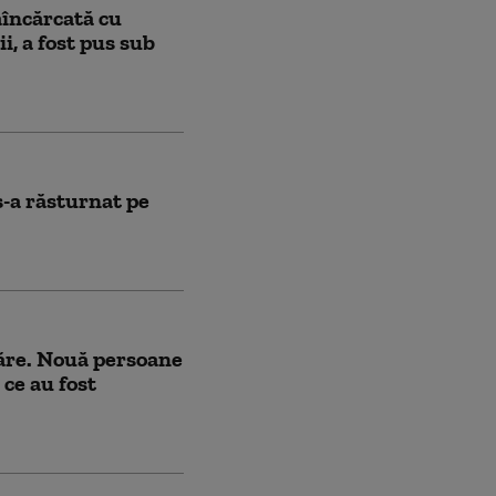
aîncărcată cu
i, a fost pus sub
s-a răsturnat pe
ăre. Nouă persoane
 ce au fost