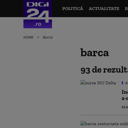
POLITICĂ
ACTUALITATE
E
HOME
Barca
barca
93 de rezul
A
In
s-
03.0