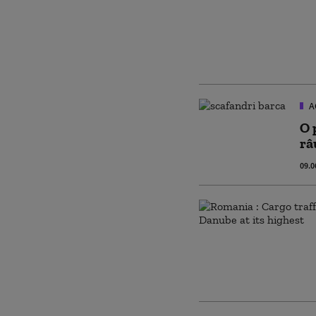
A
O 
râ
09.0