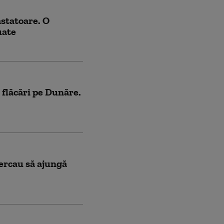
astatoare. O
uate
flăcări pe Dunăre.
ercau să ajungă