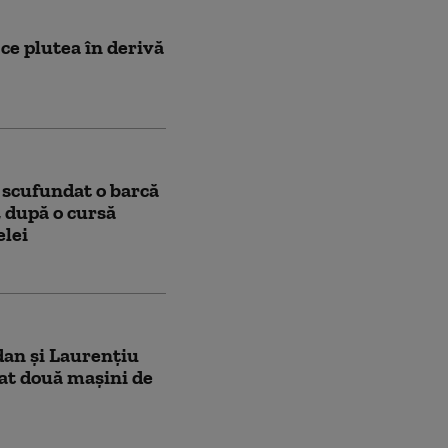
 ce plutea în derivă
a scufundat o barcă
, după o cursă
elei
an și Laurențiu
at două mașini de