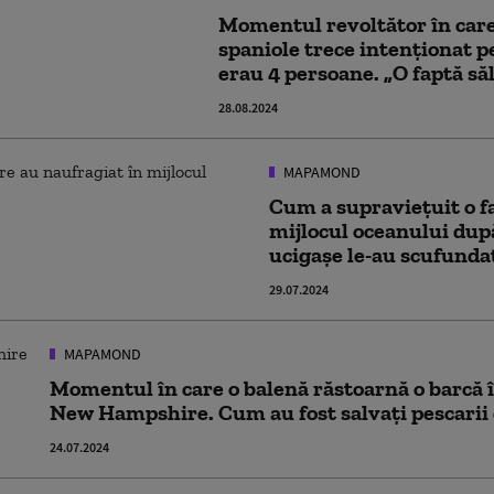
Momentul revoltător în care 
spaniole trece intenționat pe
erau 4 persoane. „O faptă să
28.08.2024
MAPAMOND
Cum a supraviețuit o fa
mijlocul oceanului dup
ucigașe le-au scufunda
29.07.2024
MAPAMOND
Momentul în care o balenă răstoarnă o barcă î
New Hampshire. Cum au fost salvați pescarii 
24.07.2024