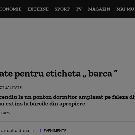
CONOMIE
EXTERNE
SPORT
TV
MAGAZIN
MAI MU
tate pentru eticheta
barca
CTUALITATE
cendiu la un ponton dormitor amplasat pe faleza di
au extins la bărcile din apropiere
8.2025
EVENIMENTE