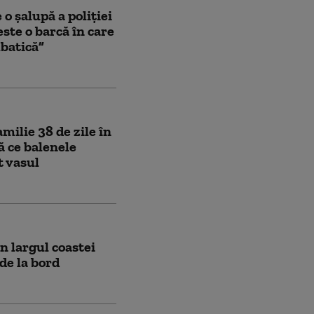
o șalupă a poliției
ste o barcă în care
lbatică”
milie 38 de zile în
ă ce balenele
t vasul
n largul coastei
de la bord