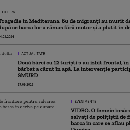
EXTERNE
Tragedie în Mediterana. 60 de migranți au murit de
după ce barca lor a rămas fără motor și a plutit în d
4.03.2024
ACTUALITATE
Două bărci cu 12 turiști s-au izbit frontal, î
bărbat a căzut în apă. La intervenție partici
SMURD
17.09.2023
EVENIMENTE
VIDEO. O femeie însărc
salvaţi de poliţiştii de 
barca în care se aflau p
Dunăre