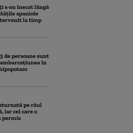
i s-au înecat lângă
tățile spaniole
tervenit la timp
23 de persoane sunt
 ambarcațiunea în
n hipopotam
sturnată pe râul
 iar cel care o
a permis