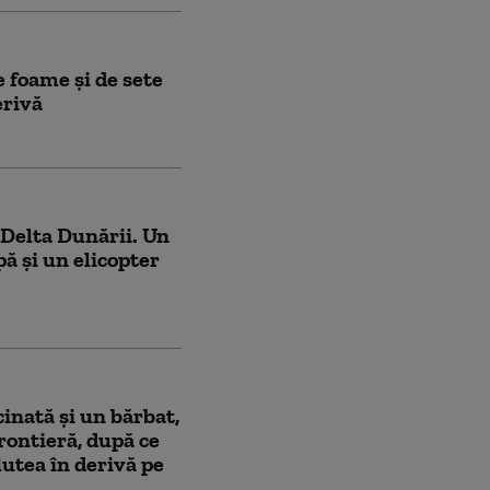
 foame și de sete
erivă
n Delta Dunării. Un
pă și un elicopter
inată şi un bărbat,
frontieră, după ce
lutea în derivă pe