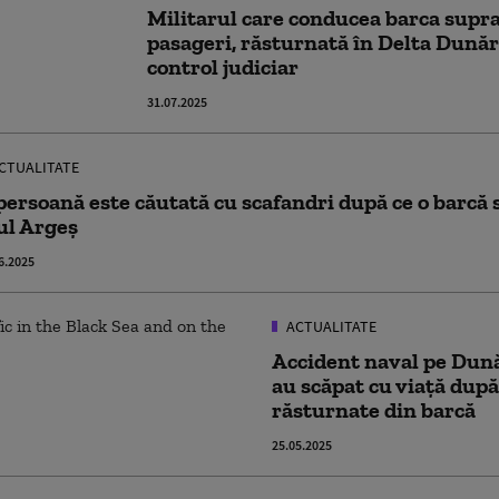
Militarul care conducea barca supr
pasageri, răsturnată în Delta Dunări
control judiciar
31.07.2025
CTUALITATE
persoană este căutată cu scafandri după ce o barcă 
ul Argeș
6.2025
ACTUALITATE
Accident naval pe Dun
au scăpat cu viață după
răsturnate din barcă
25.05.2025