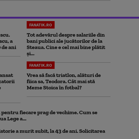
FANATIK.RO
scu.
Tot adevărul despre salariile din
scu, a
bani publici ale jucătorilor de la
0 de ani
Steaua. Cine e cel mai bine plătit
și...
FANATIK.RO
ansat
Vrea să facă triatlon, alături de
zatorii
fiica sa, Teodora. Cât mai stă
e
Meme Stoica în fotbal?
ul pentru fiecare prag de vechime. Cum se
ua Lege a...
storie a murit subit, la 43 de ani. Solicitarea