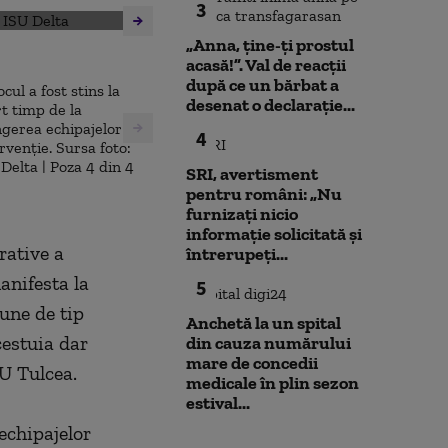
3
„Anna, ţine-ţi prostul
acasă!”. Val de reacții
după ce un bărbat a
,
desenat o declarație...
4
SRI, avertisment
pentru români: „Nu
furnizați nicio
informație solicitată și
rative a
întrerupeți...
anifesta la
5
une de tip
Anchetă la un spital
cestuia dar
din cauza numărului
mare de concedii
U Tulcea.
medicale în plin sezon
estival...
 echipajelor