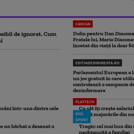
CANCAN
sibil de ignorat. Cum
Doliu pentru Dan Diacone
Fratele lui, Mario Diacone
ni
încetat din viață la doar 6
EDITIADEDIMINEATA.RO
Parlamentul European a l
un joc gratuit în care utili
controlează o campanie d
dezinformare
PLAYTECH
mâni într-una dintre cele
Cu cât îți crește salari
DIGI
aplică majorările din no
SPORT
ce un bărbat a desenat o
Tragic: cel mai bun din i
neobișnuită a familiei