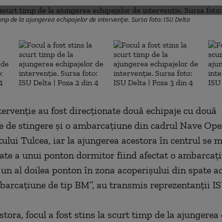
 timp de la ajungerea echipajelor de intervenţie. Sursa foto: ISU Delta
ntervenţie au fost direcţionate două echipaje cu două
e de stingere şi o ambarcaţiune din cadrul Nave Ope
lui Tulcea, iar la ajungerea acestora în centrul se m
ate a unui ponton dormitor fiind afectat o ambarcaţi
un al doilea ponton în zona acoperişului din spate a
mbarcaţiune de tip BM”, au transmis reprezentanţii IS
stora, focul a fost stins la scurt timp de la ajungerea