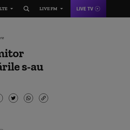
LIVE TV
LTE
LIVE FM
ere
mitor
rile s-au