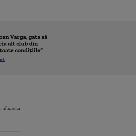
Ioan Varga, gata să
ia alt club din
toate condițiile”
ort