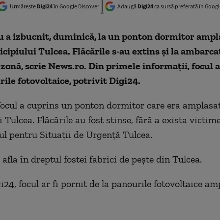
Urmărește
Digi24
în Google Discover
Adaugă
Digi24
ca sursă preferată în Googl
u a izbucnit, duminică, la un ponton dormitor ampl
cipiului Tulcea. Flăcările s-au extins şi la ambarca
 zonă, scrie News.ro. Din primele informații, focul a
rile fotovoltaice, potrivit Digi24.
ocul a cuprins un ponton dormitor care era amplasat
Tulcea. Flăcările au fost stinse, fără a exista victim
ul pentru Situaţii de Urgenţă Tulcea.
afla în dreptul fostei fabrici de peşte din Tulcea.
i24, focul ar fi pornit de la panourile fotovoltaice am
DESCHIDE GALERIA FOTO