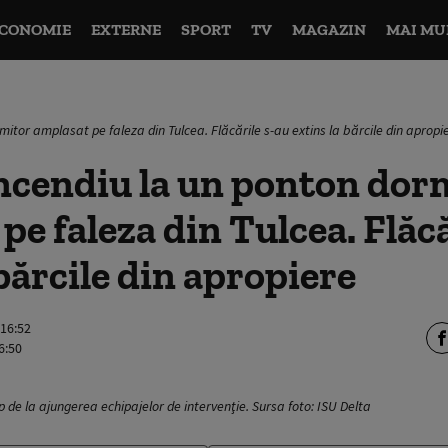
CONOMIE
EXTERNE
SPORT
TV
MAGAZIN
MAI MU
mitor amplasat pe faleza din Tulcea. Flăcările s-au extins la bărcile din apropi
ncendiu la un ponton dor
pe faleza din Tulcea. Flăcă
 bărcile din apropiere
 16:52
6:50
mp de la ajungerea echipajelor de intervenţie. Sursa foto: ISU Delta