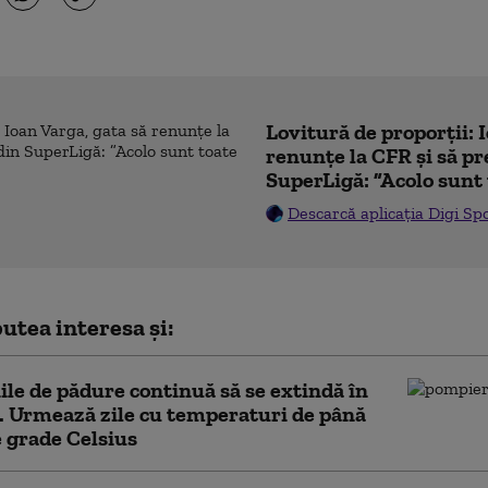
Lovitură de proporții: 
renunțe la CFR și să pre
SuperLigă: ”Acolo sunt 
Descarcă aplicația Digi Sp
utea interesa și:
ile de pădure continuă să se extindă în
. Urmează zile cu temperaturi de până
e grade Celsius