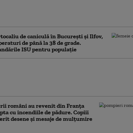
nție neobișnuită a pompierilor. O cățea și cei
i ai ei, salvați dintr-un șanț înainte de a fi
ți de vii
tocaliu de caniculă în București și Ilfov,
eraturi de până la 38 de grade.
ndările ISU pentru populație
u la etajul 10 al unui
n București. Zeci de
e au ieșit din bloc
 de sosirea pompierilor
ii români au revenit din Franța
pta cu incendiile de pădure. Copiii
ferit desene și mesaje de mulțumire