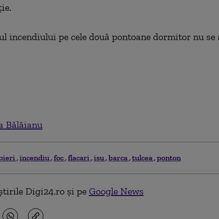
ie.
 incendiului pe cele două pontoane dormitor nu se 
ia Bălăianu
ieri
incendiu
foc
flacari
isu
barca
tulcea
ponton
tirile Digi24.ro și pe
Google News