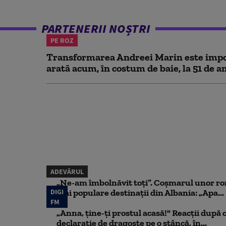
PARTENERII NOȘTRI
PE ROZ
Transformarea Andreei Marin este impo
arată acum, în costum de baie, la 51 de a
ADEVĂRUL
„Ne-am îmbolnăvit toți”. Coșmarul unor ro
DIGI
mai populare destinații din Albania: „Apa...
FM
„Anna, ţine-ţi prostul acasă!" Reacţii după 
declaraţie de dragoste pe o stâncă, în...