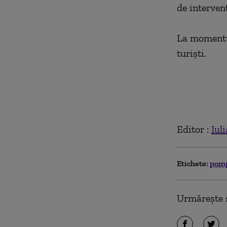
de intervenţ
La momentul
turişti.
Editor :
Iul
Etichete:
pomp
Urmărește ș