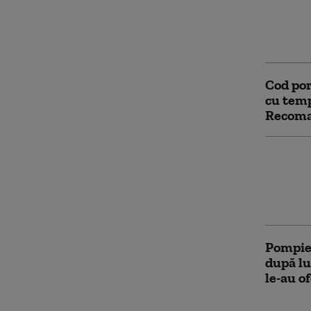
Interve
șapte pu
îngropa
Cod por
cu temp
Recoma
Incendi
bloc di
persoan
înainte
Pompier
după lu
le-au o