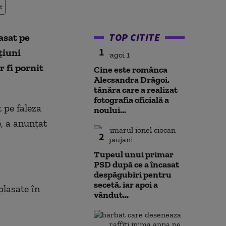
e
TOP CITITE
asat pe
1
ţiuni
r fi pornit
Cine este românca
Alecsandra Drăgoi,
tânăra care a realizat
fotografia oficială a
 pe faleza
noului...
e, a anunţat
2
Tupeul unui primar
PSD după ce a încasat
despăgubiri pentru
secetă, iar apoi a
plasate în
vândut...