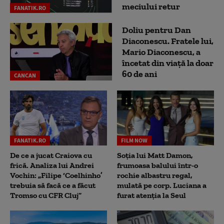
meciului retur
FANATIK.RO
Doliu pentru Dan
Diaconescu. Fratele lui,
Mario Diaconescu, a
încetat din viață la doar
60 de ani
CANCAN
FANATIK.RO
FILM NOW
De ce a jucat Craiova cu
Soția lui Matt Damon,
frică. Analiza lui Andrei
frumoasa balului într-o
Vochin: „Filipe ‘Coelhinho’
rochie albastru regal,
trebuia să facă ce a făcut
mulată pe corp. Luciana a
Tromso cu CFR Cluj”
furat atenția la Seul