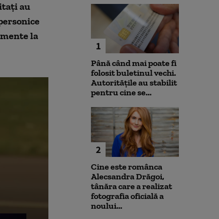
itaţi au
upersonice
amente la
1
Până când mai poate fi
folosit buletinul vechi.
Autoritățile au stabilit
pentru cine se...
2
Cine este românca
Alecsandra Drăgoi,
tânăra care a realizat
fotografia oficială a
noului...