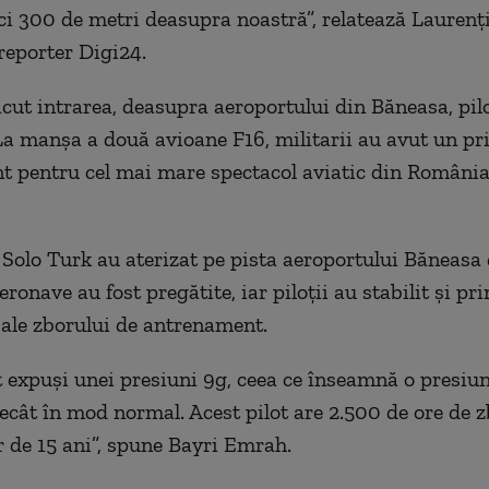
ici 300 de metri deasupra noastră”, relatează Laurenț
reporter Digi24.
ăcut intrarea, deasupra aeroportului din Băneasa, pilo
La manşa a două avioane F16, militarii au avut un p
 pentru cel mai mare spectacol aviatic din România
la Solo Turk au aterizat pe pista aeroportului Băneasa
ronave au fost pregătite, iar piloţii au stabilit şi pr
ale zborului de antrenament.
t expuşi unei presiuni 9g, ceea ce înseamnă o presiun
cât în mod normal. Acest pilot are 2.500 de ore de zb
ar de 15 ani”, spune Bayri Emrah.