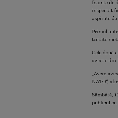
Înainte de d
inspectat f
aspirate de
Primul antr
testate mot
Cele două a
aviatic din
„
Avem avioan
NATO”, afir
Sâmbătă, 10
publicul cu