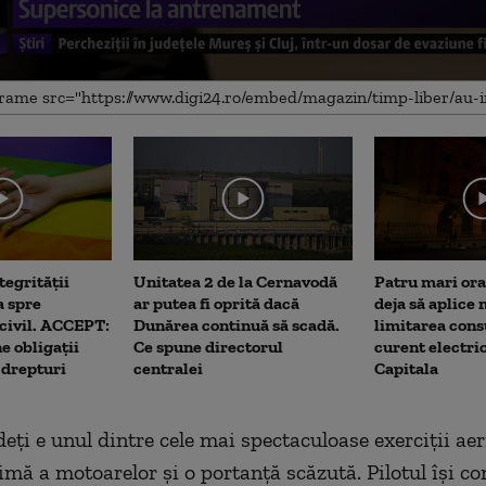
me
tegrității
Unitatea 2 de la Cernavodă
Patru mari ora
a spre
ar putea fi oprită dacă
deja să aplice
 civil. ACCEPT:
Dunărea continuă să scadă.
limitarea con
e obligații
Ce spune directorul
curent electric
i drepturi
centralei
Capitala
deți e unul dintre cele mai spectaculoase exerciții aer
imă a motoarelor și o portanță scăzută. Pilotul își c