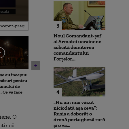
3
Noul Comandant-șef
al Armatei ucrainene
solicită demiterea
comandantului
Forțelor...
șe au început
Alertă pe o plajă din
Amenzi pentru 
 măsuri pentru
Mamaia, după ce au fost
deranjează călă
sumului de
observate bucăți de dronă.
mijloacele de t
4
. Ce va face
ISU și Poliția au izolat
STB. Pentru ce 
perimetrul
sancțiuni
„Nu am mai văzut
niciodată așa ceva”:
Rusia a doborât o
iene. O
dronă portugheză rară
ontinuă
și o va...