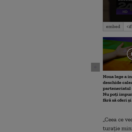
0
embed
seconds
of
1
minute,
55
seconds
Volu
90%
Noua lege a in
deschide cale
parteneriatul
Nu poți impun
fără să oferi ș
„Ceea ce ve
turație min