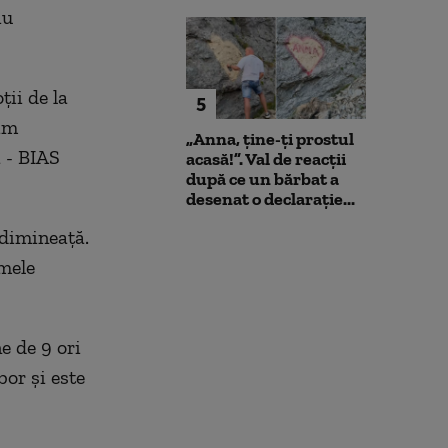
iu
ţii de la
5
rim
„Anna, ţine-ţi prostul
 - BIAS
acasă!”. Val de reacții
după ce un bărbat a
desenat o declarație...
 dimineaţă.
imele
e de 9 ori
or şi este