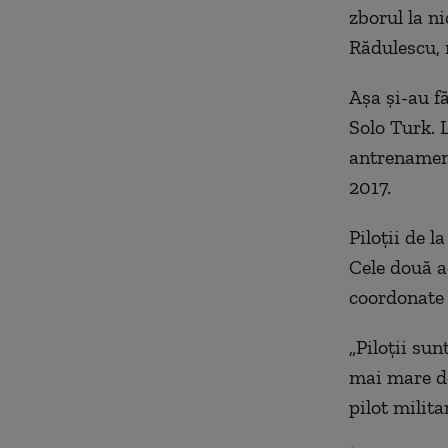
zborul la n
Rădulescu, 
Aşa şi-au f
Solo Turk. 
antrenament
2017.
Piloții de 
Cele două ae
coordonate 
„
Piloţii sun
mai mare de
pilot milit