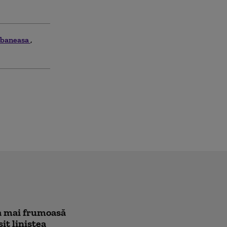
c baneasa
cea mai frumoasă
sit liniștea