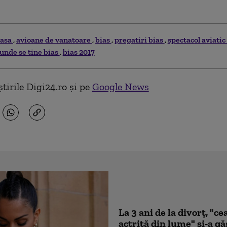
asa
avioane de vanatoare
bias
pregatiri bias
spectacol aviati
unde se tine bias
bias 2017
tirile Digi24.ro și pe
Google News
La 3 ani de la divorț, "
actriță din lume" și-a gă