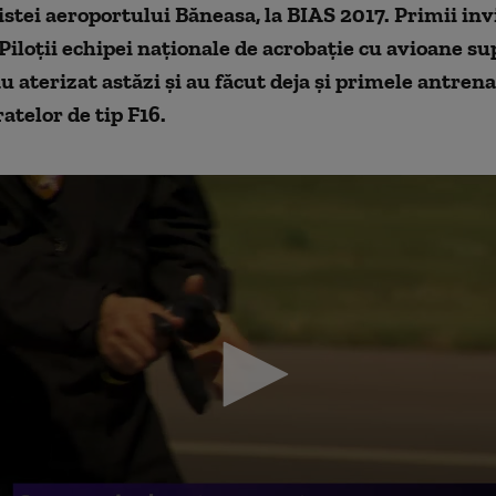
stei aeroportului Băneasa, la BIAS 2017. Primii inv
 Piloţii echipei naţionale de acrobaţie cu avioane s
u aterizat astăzi şi au făcut deja şi primele antren
telor de tip F16.