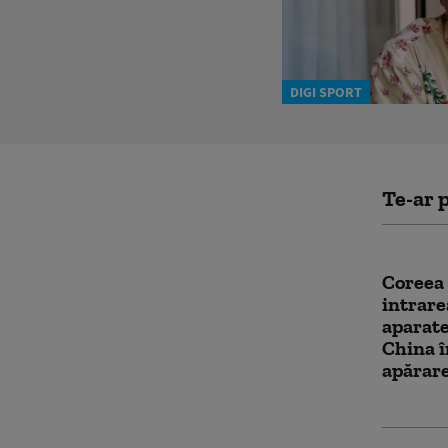
DIGI SPORT
Te-ar p
Coreea
intrare
aparate
China î
apărare