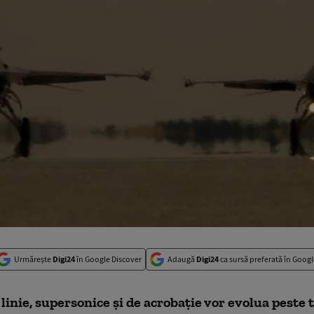
Urmărește
Digi24
în Google Discover
Adaugă
Digi24
ca sursă preferată în Googl
linie, supersonice şi de acrobaţie vor evolua peste t