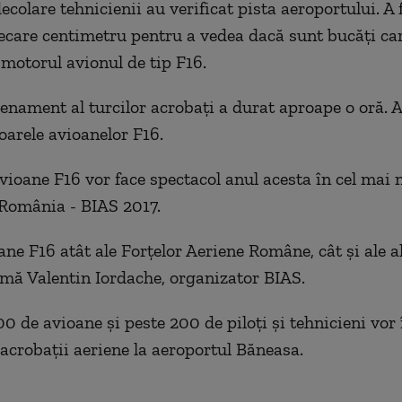
ecolare tehnicienii au verificat pista aeroportului. A 
iecare centimetru pentru a vedea dacă sunt bucăți car
 motorul avionul de tip F16.
enament al turcilor acrobaţi a durat aproape o oră. A
oarele avioanelor F16.
vioane F16 vor face spectacol anul acesta în cel mai
 România - BIAS 2017.
e F16 atât ale Forțelor Aeriene Române, cât și ale al
mă Valentin Iordache, organizator BIAS.
0 de avioane şi peste 200 de piloţi şi tehnicieni vor
 acrobaţii aeriene la aeroportul Băneasa.