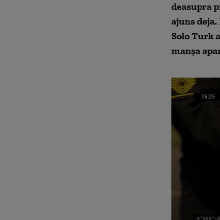
deasupra pi
ajuns deja.
Solo Turk a
manşa apara