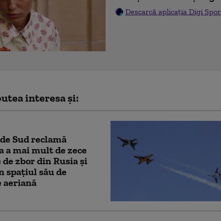
Descarcă aplicația Digi Spor
utea interesa și:
 de Sud reclamă
a a mai mult de zece
 de zbor din Rusia și
n spațiul său de
 aeriană