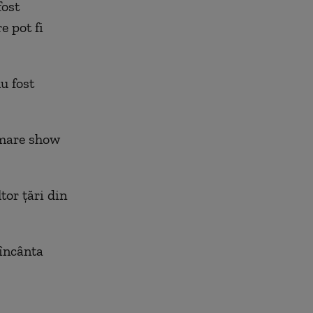
fost
e pot fi
u fost
 mare show
tor țări din
 încânta