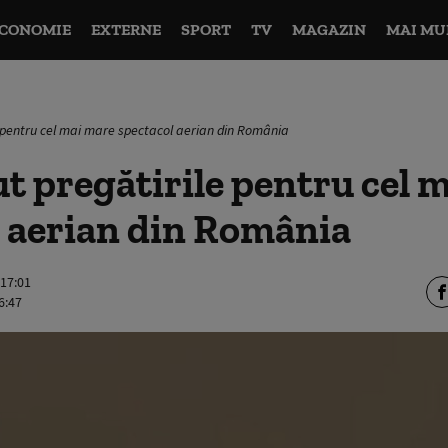
CONOMIE
EXTERNE
SPORT
TV
MAGAZIN
MAI MU
e pentru cel mai mare spectacol aerian din România
t pregătirile pentru cel 
l aerian din România
 17:01
6:47