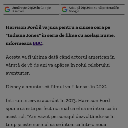
Urmărește
Digi24
în Google
Adaugă
Digi24
ca sursă preferată în
Discover
Google
Harrison Ford îl va juca pentru a cincea oară pe
"Indiana Jones" în seria de filme cu același nume,
informează
BBC
.
Acesta va fi ultima dată când actorul american în
vârstă de 78 de ani va apărea în rolul celebrului
aventurier.
Disney a anunțat că filmul va fi lansat în 2022.
Într-un interviu acordat în 2013, Harrison Ford
spune că este perfect normal ca el să se întoarcă în
acest rol. "Am văzut personajul dezvoltându-se în
timp și este normal să se întoarcă într-o nouă