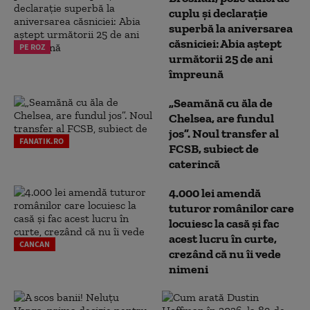
cuplu și declarație
superbă la aniversarea
căsniciei: Abia aștept
PE ROZ
următorii 25 de ani
împreună
„Seamănă cu ăla de
Chelsea, are fundul
jos”. Noul transfer al
FANATIK.RO
FCSB, subiect de
caterincă
4.000 lei amendă
tuturor românilor care
locuiesc la casă și fac
acest lucru în curte,
CANCAN
crezând că nu îi vede
nimeni