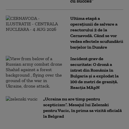
cu succes”
Ultima etapă a
operațiunii de salvare a
reactorului 2 de la
Cernavodă. Când se vor
vedea efectele scufundării
barjelor în Dunăre
Incident grav de
securitate: O dronă a
intrat din România în
Bulgaria şi a explodat la
100 de metri de graniţă.
Reacția MApN
„Ucraina nu are timp pentru
scepticism”. Mesajul lui Zelenski
pentru Vucic, în prima sa vizită oficială
la Belgrad