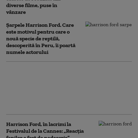
diverse filme, puse în
vânzare
Șarpele Harrison Ford. Care
este motivul pentru care o
nouă specie de reptilă,
descoperită în Peru, îi poartă
numele actorului
Am fost la ultimul
„Indiana Jones”, dublat
în limba română, ca să
n-o faci tu. Sau, dacă o
faci, mergi măcar la
varianta subtitrată
Harrison Ford, în lacrimi la
Festivalul de la Cannes: „Reacția
fanilor a fost de nedescris”