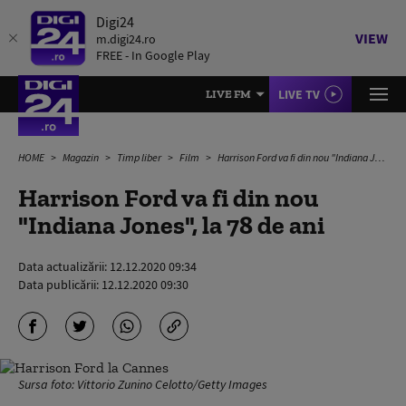
Digi24
VIEW
m.digi24.ro
FREE - In Google Play
LIVE TV
LIVE FM
HOME
Magazin
Timp liber
Film
Harrison Ford va fi din nou "Indiana Jones", la 78 de ani
Harrison Ford va fi din nou
"Indiana Jones", la 78 de ani
Data actualizării:
12.12.2020 09:34
Data publicării:
12.12.2020 09:30
Sursa foto: Vittorio Zunino Celotto/Getty Images