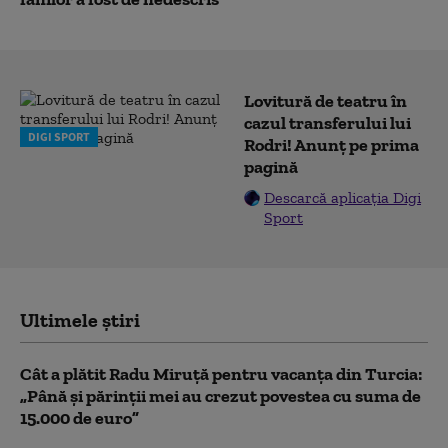
Lovitură de teatru în
cazul transferului lui
DIGI SPORT
Rodri! Anunț pe prima
pagină
Descarcă aplicația Digi
Sport
Ultimele știri
Cât a plătit Radu Miruță pentru vacanța din Turcia:
„Până și părinții mei au crezut povestea cu suma de
15.000 de euro”