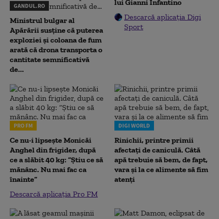
lui Gianni Infantino
GANDUL.RO
Descarcă aplicația Digi
Ministrul bulgar al
Sport
Apărării susține că puterea
exploziei și coloana de fum
arată că drona transporta o
cantitate semnificativă
de...
PRO FM
DIGI WORLD
Ce nu-i lipsește Monicăi
Rinichii, printre primii
Anghel din frigider, după
afectați de caniculă. Câtă
ce a slăbit 40 kg: “Știu ce să
apă trebuie să bem, de fapt,
mănânc. Nu mai fac ca
vara și la ce alimente să fim
înainte”
atenți
Descarcă aplicația Pro FM