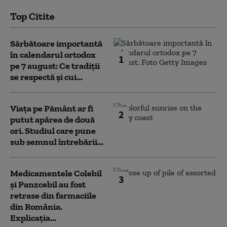
Top Citite
Sărbătoare importantă
în calendarul ortodox
1
pe 7 august: Ce tradiții
se respectă și cui...
Viața pe Pământ ar fi
2
putut apărea de două
ori. Studiul care pune
sub semnul întrebării...
Medicamentele Colebil
3
și Panzcebil au fost
retrase din farmaciile
din România.
Explicația...