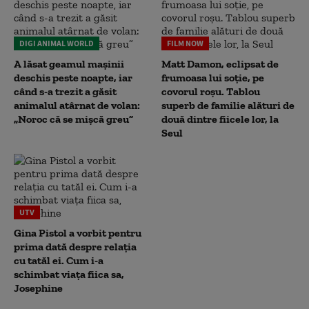
DIGI ANIMAL WORLD
FILM NOW
A lăsat geamul mașinii
Matt Damon, eclipsat de
deschis peste noapte, iar
frumoasa lui soție, pe
când s-a trezit a găsit
covorul roșu. Tablou
animalul atârnat de volan:
superb de familie alături de
„Noroc că se mișcă greu”
două dintre fiicele lor, la
Seul
UTV
Gina Pistol a vorbit pentru
prima dată despre relația
cu tatăl ei. Cum i-a
schimbat viața fiica sa,
Josephine