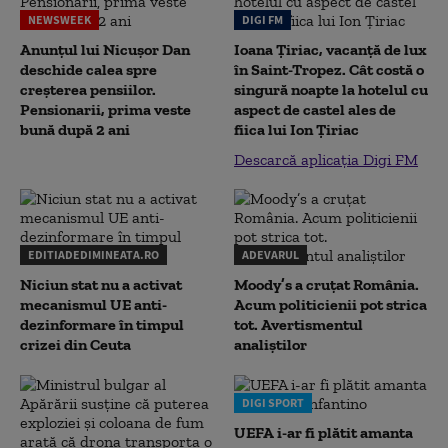
NEWSWEEK
DIGI FM
Anunțul lui Nicușor Dan
Ioana Țiriac, vacanță de lux
deschide calea spre
în Saint-Tropez. Cât costă o
creșterea pensiilor.
singură noapte la hotelul cu
Pensionarii, prima veste
aspect de castel ales de
bună după 2 ani
fiica lui Ion Țiriac
Descarcă aplicația Digi FM
EDITIADEDIMINEATA.RO
ADEVARUL
Niciun stat nu a activat
Moody’s a cruțat România.
mecanismul UE anti-
Acum politicienii pot strica
dezinformare în timpul
tot. Avertismentul
crizei din Ceuta
analiștilor
DIGI SPORT
UEFA i-ar fi plătit amanta