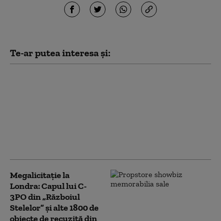
Te-ar putea interesa și:
Mormântul secret de la
Petra. Arheologii au
făcut o descoperire
extrem de rară sub
faimosul monument
unde s-a filmat
„Indiana Jones”
Megalicitație la
Londra: Capul lui C-
3PO din „Războiul
Stelelor” și alte 1800 de
obiecte de recuzită din