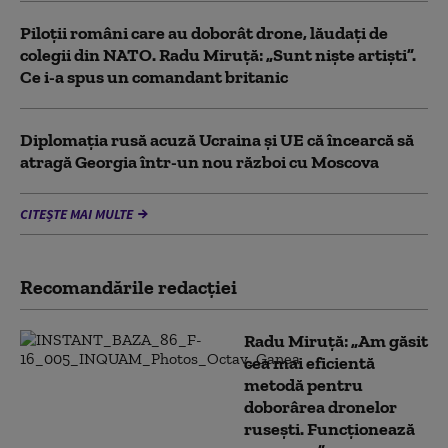
Piloții români care au doborât drone, lăudați de
colegii din NATO. Radu Miruță: „Sunt niște artiști”.
Ce i-a spus un comandant britanic
Diplomaţia rusă acuză Ucraina şi UE că încearcă să
atragă Georgia într-un nou război cu Moscova
CITEȘTE MAI MULTE
Recomandările redacţiei
Radu Miruță: „Am găsit
cea mai eficientă
metodă pentru
doborârea dronelor
rusești. Funcționează