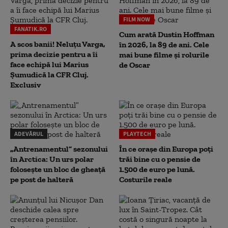
FILM NOW
FANATIK.RO
Cum arată Dustin Hoffman
A scos banii! Neluțu Varga,
în 2026, la 89 de ani. Cele
prima decizie pentru a îi
mai bune filme și rolurile
face echipă lui Marius
de Oscar
Șumudică la CFR Cluj.
Exclusiv
ADEVĂRUL
PLAYTECH
„Antrenamentul” sezonului
În ce orașe din Europa poți
în Arctica: Un urs polar
trăi bine cu o pensie de
folosește un bloc de gheață
1.500 de euro pe lună.
pe post de halteră
Costurile reale