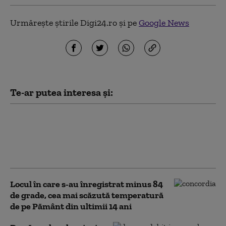
Urmărește știrile Digi24.ro și pe
Google News
Te-ar putea interesa și:
Record absolut de
temperatură în Austria:
40,8°C. „Vremea aceasta este
un dezastru”
Locul în care s-au înregistrat minus 84
de grade, cea mai scăzută temperatură
de pe Pământ din ultimii 14 ani