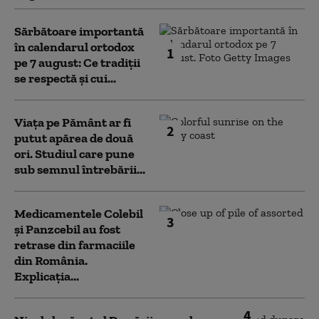
Sărbătoare importantă
în calendarul ortodox
1
pe 7 august: Ce tradiții
se respectă și cui...
Viața pe Pământ ar fi
2
putut apărea de două
ori. Studiul care pune
sub semnul întrebării...
Medicamentele Colebil
3
și Panzcebil au fost
retrase din farmaciile
din România.
Explicația...
4