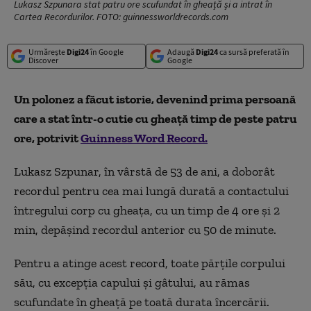
Lukasz Szpunara stat patru ore scufundat în gheață și a intrat în
Cartea Recordurilor. FOTO: guinnessworldrecords.com
Urmărește
Digi24
în Google
Adaugă
Digi24
ca sursă preferată în
Discover
Google
Un polonez a făcut istorie, devenind prima persoană
care a stat într-o cutie cu gheaţă timp de peste patru
ore, potrivit
Guinness Word Record.
Lukasz Szpunar, în vârstă de 53 de ani, a doborât
recordul pentru cea mai lungă durată a contactului
întregului corp cu gheaţa, cu un timp de 4 ore şi 2
min, depăşind recordul anterior cu 50 de minute.
Pentru a atinge acest record, toate părţile corpului
său, cu excepţia capului şi gâtului, au rămas
scufundate în gheaţă pe toată durata încercării.