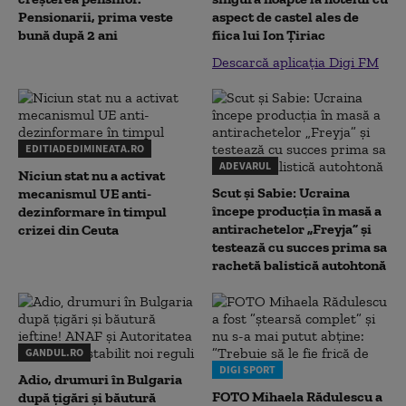
Pensionarii, prima veste
aspect de castel ales de
bună după 2 ani
fiica lui Ion Țiriac
Descarcă aplicația Digi FM
EDITIADEDIMINEATA.RO
ADEVARUL
Niciun stat nu a activat
Scut și Sabie: Ucraina
mecanismul UE anti-
începe producția în masă a
dezinformare în timpul
antirachetelor „Freyja” și
crizei din Ceuta
testează cu succes prima sa
rachetă balistică autohtonă
GANDUL.RO
DIGI SPORT
Adio, drumuri în Bulgaria
FOTO Mihaela Rădulescu a
după țigări și băutură