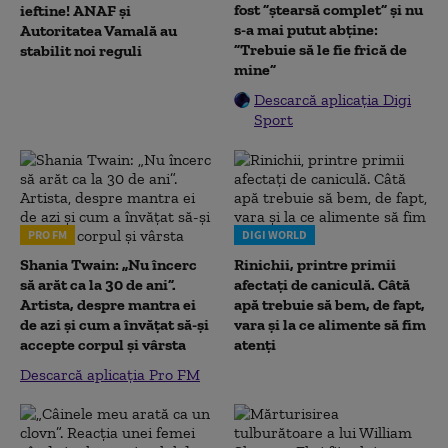
fost ”ștearsă complet” și nu
ieftine! ANAF și
s-a mai putut abține:
Autoritatea Vamală au
”Trebuie să le fie frică de
stabilit noi reguli
mine”
Descarcă aplicația Digi
Sport
PRO FM
DIGI WORLD
Shania Twain: „Nu încerc
Rinichii, printre primii
să arăt ca la 30 de ani”.
afectați de caniculă. Câtă
Artista, despre mantra ei
apă trebuie să bem, de fapt,
de azi și cum a învățat să-și
vara și la ce alimente să fim
accepte corpul și vârsta
atenți
Descarcă aplicația Pro FM