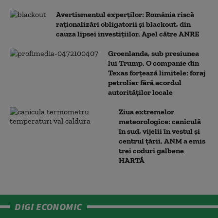
Avertismentul experților: România riscă
raționalizări obligatorii și blackout, din
cauza lipsei investițiilor. Apel către ANRE
Groenlanda, sub presiunea
lui Trump. O companie din
Texas forțează limitele: foraj
petrolier fără acordul
autorităților locale
Ziua extremelor
meteorologice: caniculă
în sud, vijelii în vestul și
centrul țării. ANM a emis
trei coduri galbene
HARTĂ
DIGI ECONOMIC