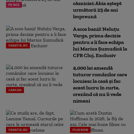
căsniciei: Abia aștept
PE ROZ
următorii 25 de ani
împreună
A scos banii! Neluțu
Varga, prima decizie
pentru a îi face echipa
FANATIK.RO
lui Marius Șumudică la
CFR Cluj. Exclusiv
4.000 lei amendă
tuturor românilor care
locuiesc la casă și fac
acest lucru în curte,
CANCAN
crezând că nu îi vede
nimeni
FANATIK.RO
FILM NOW