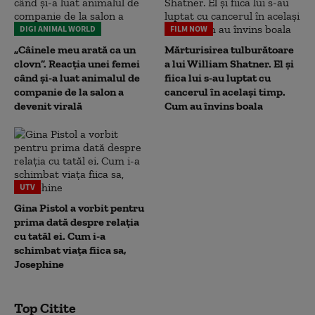
DIGI ANIMAL WORLD
FILM NOW
„Câinele meu arată ca un
Mărturisirea tulburătoare
clovn”. Reacția unei femei
a lui William Shatner. El și
când și-a luat animalul de
fiica lui s-au luptat cu
companie de la salon a
cancerul în același timp.
devenit virală
Cum au învins boala
UTV
Gina Pistol a vorbit pentru
prima dată despre relația
cu tatăl ei. Cum i-a
schimbat viața fiica sa,
Josephine
Top Citite