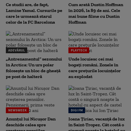
Ce studii are, de fapt,
Cum arată Dustin Hoffman
Lamine Yamal. Cursurile pe
în 2026, la 89 de ani. Cele
care le urmează starul
mai bune filme cu Dustin
celor de la FC Barcelona
Hoffman
ADEVĂRUL
PLAYTECH
„Antrenamentul” sezonului
Unde locuiesc cei mai
în Arctica: Un urs polar
bogați români. Zonele în
folosește un bloc de gheață
care prețurile locuințelor
pe post de halteră
au explodat
NEWSWEEK
DIGI FM
Anunțul lui Nicușor Dan
Ioana Țiriac, vacanță de lux
deschide calea spre
în Saint-Tropez. Cât costă o
creșterea pensiilor.
singură noapte la hotelul cu