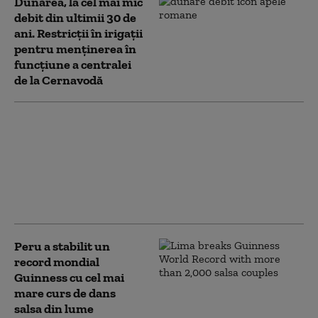
Dunărea, la cel mai mic
debit din ultimii 30 de
ani. Restricții în irigații
pentru menținerea în
funcțiune a centralei
de la Cernavodă
Meteorologii se
așteaptă la o iarnă grea
în Europa. Cele trei
fenomene-cheie care
pot aduce valuri de ger
și ninsori puternice
Peru a stabilit un
record mondial
Guinness cu cel mai
mare curs de dans
salsa din lume