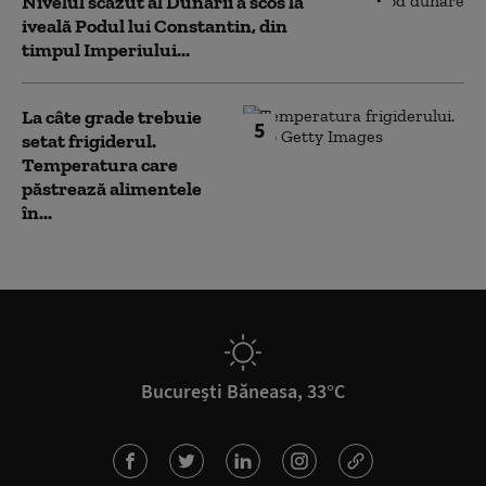
Nivelul scăzut al Dunării a scos la
iveală Podul lui Constantin, din
timpul Imperiului...
La câte grade trebuie
5
setat frigiderul.
Temperatura care
păstrează alimentele
în...
București Băneasa, 33°C