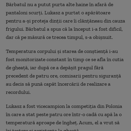
Bărbatul nu a putut purta alte haine în afară de
pantaloni scurți. Lukasz a purtat o apărătoare
pentru a-și proteja dinții care îi clănțăneau din cauza
frigului. Bărbatul a spus că la început i-a fost dificil,
dar că pe măsură ce trecea timpul, s-a obișnuit.
Temperatura corpului şi starea de conştienţă i-au
fost monitorizate constant în timp ce se afla în cutia
de gheaţă, iar după ce a depăşit pragul fără
precedent de patru ore, comisarii pentru siguranţă
au decis să pună capăt încercării de realizare a
recordului.
Lukasz a fost vicecampion la competiția din Polonia
în care a stat peste patru ore într-o cadă cu apă la o
temperatură aproape de îngheţ. Acum, el a vrut să
își testeze și rezistența la gheață.