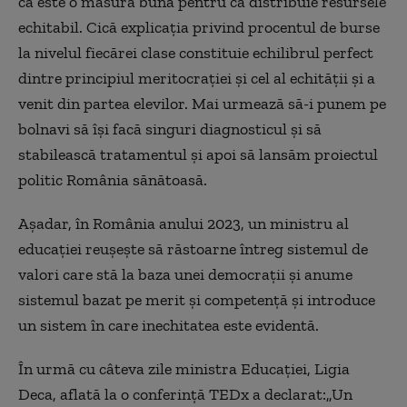
că este o măsură bună pentru că distribuie resursele
echitabil. Cică explicația privind procentul de burse
la nivelul fiecărei clase constituie echilibrul perfect
dintre principiul meritocrației și cel al echității și a
venit din partea elevilor. Mai urmează să-i punem pe
bolnavi să își facă singuri diagnosticul și să
stabilească tratamentul și apoi să lansăm proiectul
politic România sănătoasă.
Așadar, în România anului 2023, un ministru al
educației reușește să răstoarne întreg sistemul de
valori care stă la baza unei democrații și anume
sistemul bazat pe merit și competență și introduce
un sistem în care inechitatea este evidentă.
În urmă cu câteva zile ministra Educației, Ligia
Deca, aflată la o conferință TEDx a declarat:„Un