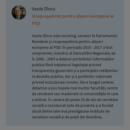
Vasile Dîncu
Vicepreședinte pentru afaceri europene al
PSD
Vasile Dîncu este sociolog, senator în Parlamentul
României și vicepreședinte pentru afaceri
europene al PSD. În perioada 2015 - 2017 a fost
vicepremier, ministru al Dezvoltării Regionale, iar
în 2000 - 2003 a deținut portofoliul Informațiilor
publice fiind inițiatorul legislației privind
transparența guvernării și a participării cetățenilor
la deciziile publice, dar și a politicilor naționale
privind incluziunea romilor. De-a lungul carierei
didactice a pus bazele mai multor facultăți, centre
de cercetare sau masterate la universitățile în care
a activat. În cariera de peste 25 de ani de cercetare
socială a coordonat sute de proiecte și a fondat
două dintre cele mai prestigioase institute de
cercetare socială și de piață din România.