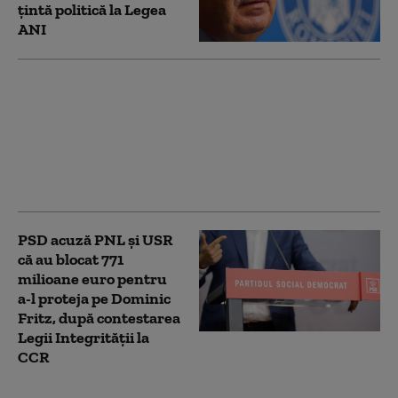
țintă politică la Legea
ANI
Bolojan, mesaj înainte
de evaluarea Moody's:
„Alegerile din 2028 se
apropie. Crește riscul
recăderii în populism și
risipă”
PSD acuză PNL şi USR
că au blocat 771
milioane euro pentru
a-l proteja pe Dominic
Fritz, după contestarea
Legii Integrității la
CCR