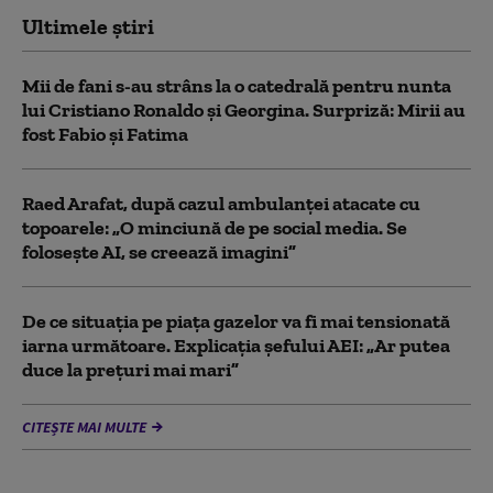
Ultimele știri
Mii de fani s-au strâns la o catedrală pentru nunta
lui Cristiano Ronaldo şi Georgina. Surpriză: Mirii au
fost Fabio şi Fatima
Raed Arafat, după cazul ambulanței atacate cu
topoarele: „O minciună de pe social media. Se
folosește AI, se creează imagini”
De ce situaţia pe piaţa gazelor va fi mai tensionată
iarna următoare. Explicația șefului AEI: „Ar putea
duce la preţuri mai mari”
CITEȘTE MAI MULTE