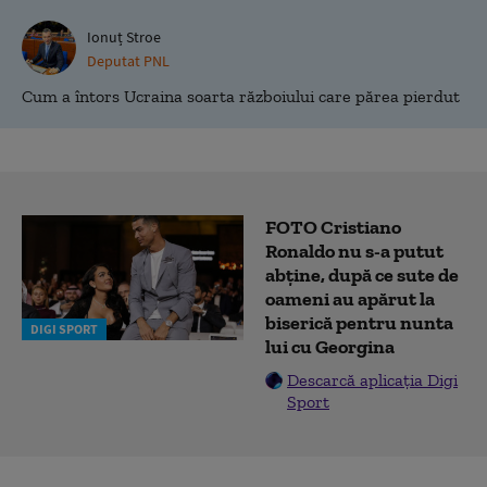
Ionuț Stroe
Deputat PNL
Cum a întors Ucraina soarta războiului care părea pierdut
FOTO Cristiano
Ronaldo nu s-a putut
abține, după ce sute de
oameni au apărut la
biserică pentru nunta
DIGI SPORT
lui cu Georgina
Descarcă aplicația Digi
Sport