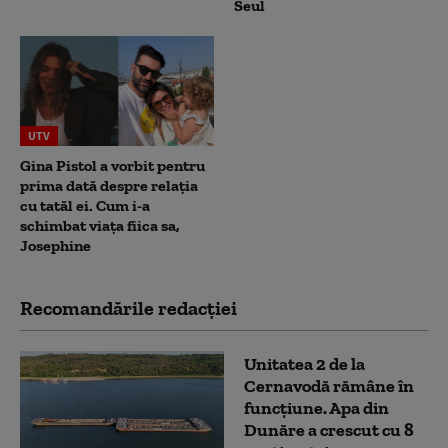
Seul
UTV
Gina Pistol a vorbit pentru
prima dată despre relația
cu tatăl ei. Cum i-a
schimbat viața fiica sa,
Josephine
Recomandările redacţiei
Unitatea 2 de la
Cernavodă rămâne în
funcțiune. Apa din
Dunăre a crescut cu 8