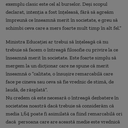
exemplu clasic este cel al burselor. Deși scopul
declarat, intenția a fost înțeleasă, fără să agreăm
împreună ce înseamnă merit în societate, e greu să
schimbi ceva care a mers foarte mult timp în alt fel.”
Ministra Educației ar trebui să înțeleagă că nu
trebuie să facem o întreagă filosofie cu privire la ce
înseamnă merit în societate. Este foarte simplu să
mergem la un dicționar care ne spune că merit
înseamnă o ”calitate, o însușire remarcabilă care
face pe cineva sau ceva să fie vrednic de stimă, de
laudă, de răsplată”.
Nu credem că este necesară o întreagă dezbatere în
societatea noastră dacă trebuie să considerăm că
media 1,64 poate fi asimilată ca fiind remarcabilă ori
dacă persoana care are această medie este vrednică