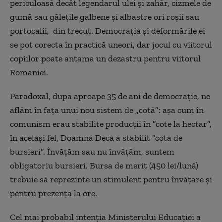
periculoasă decât legendarul ulei și zahăr, cizmele de
gumă sau gălețile galbene și albastre ori roșii sau
portocalii, din trecut. Democrația și deformările ei
se pot corecta în practică uneori, dar jocul cu viitorul
copiilor poate antama un dezastru pentru viitorul
Romaniei.
Paradoxal, după aproape 35 de ani de democrație, ne
aflăm în fața unui nou sistem de „cotă”: așa cum în
comunism erau stabilite producții în ”cote la hectar”,
în același fel, Doamna Deca a stabilit ”cota de
bursieri”. Învățăm sau nu învățăm, suntem
obligatoriu bursieri. Bursa de merit (450 lei/lună)
trebuie să reprezinte un stimulent pentru învățare și
pentru prezența la ore.
Cel mai probabil intenția Ministerului Educației a