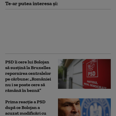
Te-ar putea interesa și:
Dan Motreanu, reacție
după menținerea
ratingului de țară: „Nu
putem reveni la iluzia
că există bani fără
limită”
PSD îi cere lui Bolojan
să susțină la Bruxelles
repornirea centralelor
pe cărbune: „României
nu i se poate cere să
rămână în beznă”
Prima reacție a PSD
după ce Bolojan a
acuzat modificări cu