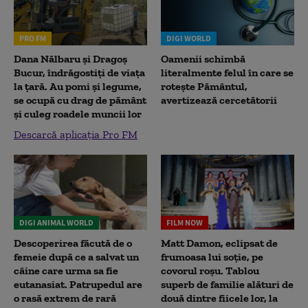
PRO FM
DIGI WORLD
Dana Nălbaru și Dragoș
Oamenii schimbă
Bucur, îndrăgostiți de viața
literalmente felul în care se
la țară. Au pomi și legume,
rotește Pământul,
se ocupă cu drag de pământ
avertizează cercetătorii
și culeg roadele muncii lor
Descarcă aplicația Pro FM
DIGI ANIMAL WORLD
FILM NOW
Descoperirea făcută de o
Matt Damon, eclipsat de
femeie după ce a salvat un
frumoasa lui soție, pe
câine care urma sa fie
covorul roșu. Tablou
eutanasiat. Patrupedul are
superb de familie alături de
o rasă extrem de rară
două dintre fiicele lor, la