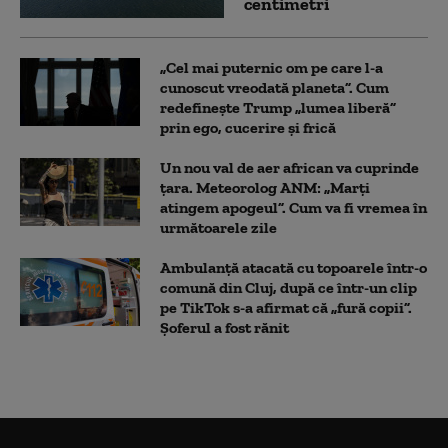
centimetri
„Cel mai puternic om pe care l-a
cunoscut vreodată planeta”. Cum
redefinește Trump „lumea liberă”
prin ego, cucerire și frică
Un nou val de aer african va cuprinde
țara. Meteorolog ANM: „Marți
atingem apogeul”. Cum va fi vremea în
următoarele zile
Ambulanţă atacată cu topoarele într-o
comună din Cluj, după ce într-un clip
pe TikTok s-a afirmat că „fură copii”.
Șoferul a fost rănit