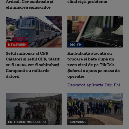
Ardeal. Cer controale și
când riști probleme
eliminarea samsarilor
NEWSWEEK
DIGI FM
Șeful milionar al CFR
Ambulanță atacată cu
Călători și șeful CFR, plătit
topoare și bâte după un
cu 6.000€, vor fi schimbați.
zvon viral de pe TikTok.
Companii cu miliarde
Șoferul a ajuns pe masa de
datorii
operație
Descarcă aplicația Digi FM
EDITIADEDIMINEATA.RO
ADEVARUL