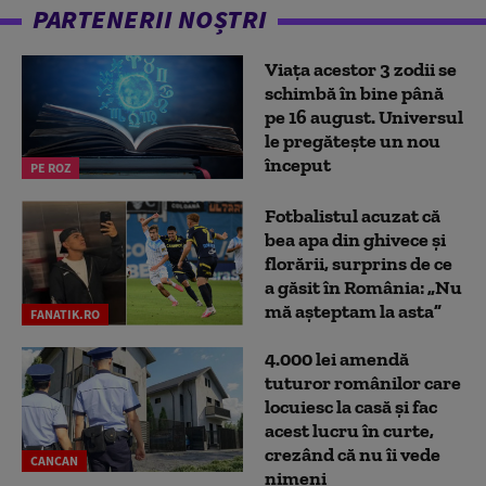
PARTENERII NOȘTRI
Viața acestor 3 zodii se
schimbă în bine până
pe 16 august. Universul
le pregătește un nou
început
PE ROZ
Fotbalistul acuzat că
bea apa din ghivece și
florării, surprins de ce
a găsit în România: „Nu
mă așteptam la asta”
FANATIK.RO
4.000 lei amendă
tuturor românilor care
locuiesc la casă și fac
acest lucru în curte,
crezând că nu îi vede
CANCAN
nimeni