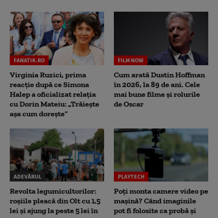
FANATIK.RO
FILM NOW
Virginia Ruzici, prima
Cum arată Dustin Hoffman
reacție după ce Simona
în 2026, la 89 de ani. Cele
Halep a oficializat relația
mai bune filme și rolurile
cu Dorin Mateiu: „Trăiește
de Oscar
așa cum dorește”
ADEVĂRUL
PLAYTECH
Revolta legumicultorilor:
Poți monta camere video pe
roșiile pleacă din Olt cu 1,5
mașină? Când imaginile
lei și ajung la peste 5 lei în
pot fi folosite ca probă și