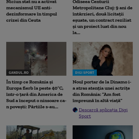
Niciun stat nu a activat
Odiseea Centurii
mecanismul UE anti-
Metropolitane Cluj: 9 ani de
dezinformare în timpul
întârzieri, două licitații
crizei din Ceuta
eșuate, un contract reziliat
și un proiect luat din nou
la...
GANDUL.RO
DIGI SPORT
În timp ce România și
Noul portar de la Dinamo i-
Europa fierb la peste 40°C,
a atras atenția unei actrițe
într-o țară din America de
din România: ”Am fost
Sud a început o ninsoare ca-
împreună în altă viață”
n povești: Pârtiile s-au...
Descarcă aplicația Digi
Sport