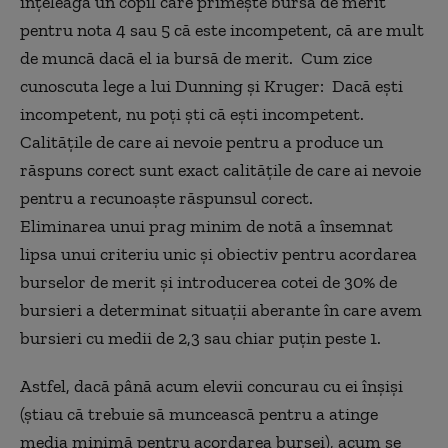
înțeleagă un copil care primește bursa de merit
pentru nota 4 sau 5 că este incompetent, că are mult
de muncă dacă el ia bursă de merit. Cum zice
cunoscuta lege a lui Dunning și Kruger: Dacă ești
incompetent, nu poți ști că ești incompetent.
Calitățile de care ai nevoie pentru a produce un
răspuns corect sunt exact calitățile de care ai nevoie
pentru a recunoaște răspunsul corect.
Eliminarea unui prag minim de notă a însemnat
lipsa unui criteriu unic și obiectiv pentru acordarea
burselor de merit și introducerea cotei de 30% de
bursieri a determinat situații aberante în care avem
bursieri cu medii de 2,3 sau chiar puțin peste 1.
Astfel, dacă până acum elevii concurau cu ei înșiși
(știau că trebuie să muncească pentru a atinge
media minimă pentru acordarea bursei), acum se