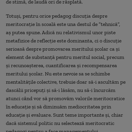
de stimă, de laudă ori de răsplată.
Totuși, pentru orice pedagog discuția despre
meritocrație în scoală este una destul de ”tehnică”,
aș putea spune. Adică nu relativismul unor piste
metafizice de reflecție este dominanta, ci o discuție
serioasă despre promovarea meritului școlar ca și
element de substanță pentru meritul social, precum
și recunoașterea, cuantificarea și recompensarea
meritului școlar. Nu este nevoie sa se schimbe
mentalitățile colective, trebuie doar să-i ascultăm pe
dascălii pricepuți și să-i lăsăm, nu să-i încurcăm
atunci când vor să promovăm valorile meritocratice
în educație și să diminuăm mediocritatea prin
educație și evaluare. Sunt teme importante și, chiar
dacă sistemul politic nu selectează meritocratic
pedagogi pentru a face managementului