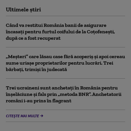
Ultimele știri
Când va restitui România banii de asigurare
încasați pentru furtul coifului de la Coțofenești,
după ce a fost recuperat
„Meșteri” care lăsau case fără acoperiș și apoi cereau
sume uriașe proprietarilor pentru lucrări. Trei
bărbați, trimiși în judecată
Trei ucraineni sunt anchetaţi în România pentru
înşelăciune și fals prin „metoda BNR”. Anchetatorii
români i-au prins în flagrant
CITEȘTE MAI MULTE