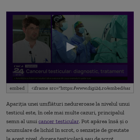
0
embed
seconds
of
5
Apariția unei umflături nedureroase la nivelul unui
minutes,
16
testicul este, în cele mai multe cazuri, principalul
seconds
semn al unui
cancer testicular
. Pot apărea însă și o
acumulare de lichid în scrot, o senzație de greutate
la acest nivel, durere testiculară sau de scrot,