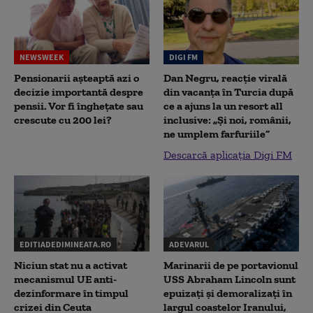
NEWSWEEK
DIGI FM
Pensionarii așteaptă azi o
Dan Negru, reacție virală
decizie importantă despre
din vacanța în Turcia după
pensii. Vor fi înghețate sau
ce a ajuns la un resort all
crescute cu 200 lei?
inclusive: „Și noi, românii,
ne umplem farfuriile”
Descarcă aplicația Digi FM
EDITIADEDIMINEATA.RO
ADEVARUL
Niciun stat nu a activat
Marinarii de pe portavionul
mecanismul UE anti-
USS Abraham Lincoln sunt
dezinformare în timpul
epuizați și demoralizați în
crizei din Ceuta
largul coastelor Iranului,