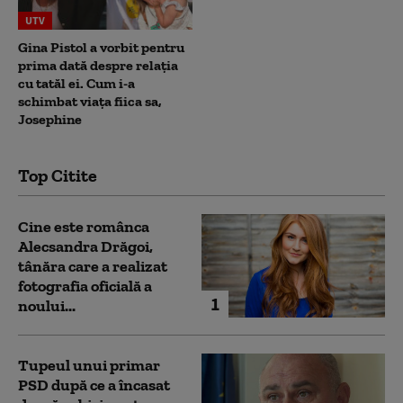
UTV
Gina Pistol a vorbit pentru
prima dată despre relația
cu tatăl ei. Cum i-a
schimbat viața fiica sa,
Josephine
Top Citite
Cine este românca
Alecsandra Drăgoi,
tânăra care a realizat
fotografia oficială a
1
noului...
Tupeul unui primar
PSD după ce a încasat