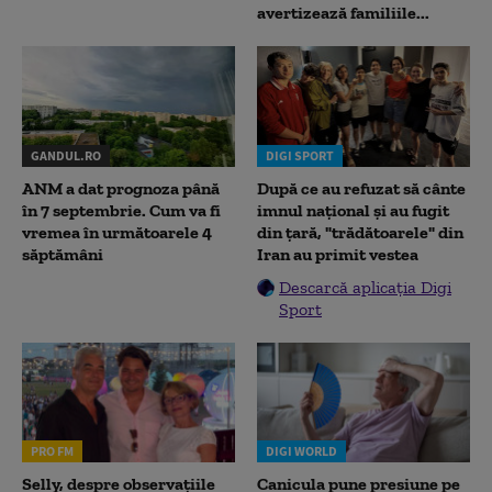
avertizează familiile...
GANDUL.RO
DIGI SPORT
ANM a dat prognoza până
După ce au refuzat să cânte
în 7 septembrie. Cum va fi
imnul naţional şi au fugit
vremea în următoarele 4
din ţară, "trădătoarele" din
săptămâni
Iran au primit vestea
Descarcă aplicația Digi
Sport
PRO FM
DIGI WORLD
Selly, despre observațiile
Canicula pune presiune pe