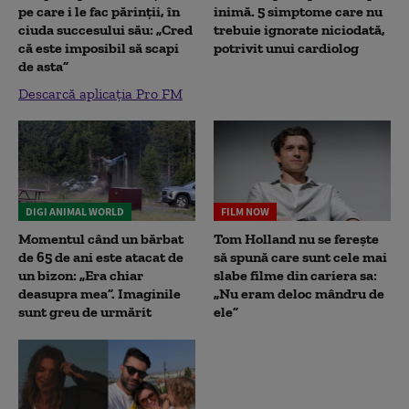
pe care i le fac părinții, în
inimă. 5 simptome care nu
ciuda succesului său: „Cred
trebuie ignorate niciodată,
că este imposibil să scapi
potrivit unui cardiolog
de asta”
Descarcă aplicația Pro FM
DIGI ANIMAL WORLD
FILM NOW
Momentul când un bărbat
Tom Holland nu se ferește
de 65 de ani este atacat de
să spună care sunt cele mai
un bizon: „Era chiar
slabe filme din cariera sa:
deasupra mea”. Imaginile
„Nu eram deloc mândru de
sunt greu de urmărit
ele”