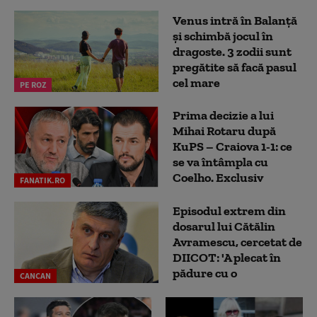
Venus intră în Balanță
și schimbă jocul în
dragoste. 3 zodii sunt
pregătite să facă pasul
cel mare
PE ROZ
Prima decizie a lui
Mihai Rotaru după
KuPS – Craiova 1-1: ce
se va întâmpla cu
Coelho. Exclusiv
FANATIK.RO
Episodul extrem din
dosarul lui Cătălin
Avramescu, cercetat de
DIICOT: 'A plecat în
pădure cu o
CANCAN