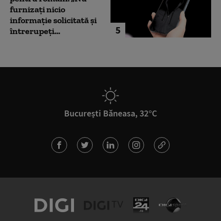
furnizați nicio
informație solicitată și
5
întrerupeți...
București Băneasa, 32°C