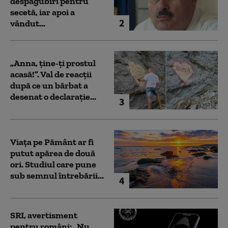
despăgubiri pentru
secetă, iar apoi a
2
vândut...
„Anna, ţine-ţi prostul
acasă!”. Val de reacții
după ce un bărbat a
desenat o declarație...
3
Viața pe Pământ ar fi
putut apărea de două
ori. Studiul care pune
sub semnul întrebării...
4
SRI, avertisment
pentru români: „Nu