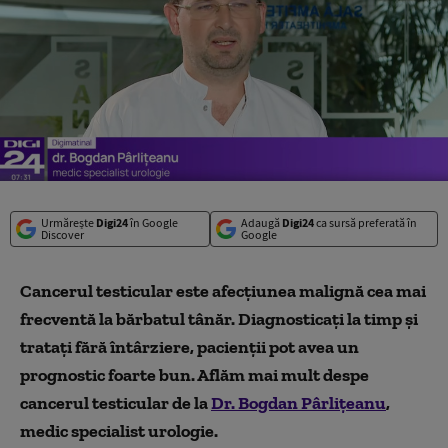
Urmărește
Digi24
în Google
Adaugă
Digi24
ca sursă preferată în
Discover
Google
Cancerul testicular este afecțiunea malignă cea mai
frecventă la bărbatul tânăr. Diagnosticați la timp și
tratați fără întârziere, pacienții pot avea un
prognostic foarte bun. Aflăm mai mult despe
cancerul testicular de la
Dr. Bogdan Pârlițeanu
,
medic specialist urologie.