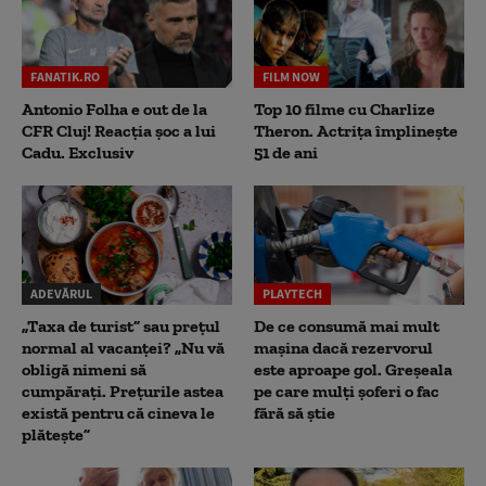
FANATIK.RO
FILM NOW
Antonio Folha e out de la
Top 10 filme cu Charlize
CFR Cluj! Reacția șoc a lui
Theron. Actrița împlinește
Cadu. Exclusiv
51 de ani
ADEVĂRUL
PLAYTECH
„Taxa de turist” sau prețul
De ce consumă mai mult
normal al vacanței? „Nu vă
mașina dacă rezervorul
obligă nimeni să
este aproape gol. Greșeala
cumpărați. Prețurile astea
pe care mulți șoferi o fac
există pentru că cineva le
fără să știe
plătește”