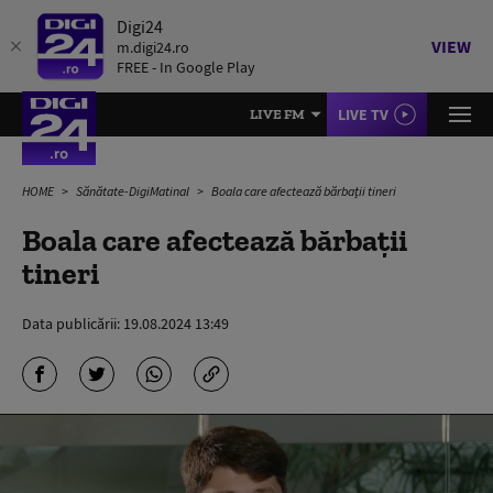
Digi24
VIEW
m.digi24.ro
FREE - In Google Play
LIVE TV
LIVE FM
HOME
Sănătate-DigiMatinal
Boala care afectează bărbații tineri
Boala care afectează bărbații
tineri
Data publicării:
19.08.2024 13:49