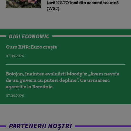
țară NATO încă din această toamnă
(WSJ)
DIGI ECONOMIC
Curs BNR: Euro crește
07.08.2026
Bolojan, înaintea evaluării Moody’s: „Avem nevoie
de un guvern cu puteri depline”. Ce urmăresc
agențiile la România
07.08.2026
PARTENERII NOȘTRI