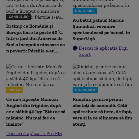
DIGI SPORT
GANDUL.RO
Au bătut palma! Marius
În timp ce România și
Șumudică, revenire
Europa fierb la peste 40°C,
spectaculoasă pe bancă, în
într-o țară din America de
SuperLigă
Sud a început o ninsoare ca-
Descarcă aplicația Digi
n povești: Pârtiile s-au...
Sport
PRO FM
DIGI WORLD
Ce nu-i lipsește Monicăi
Rinichii, printre primii
Anghel din frigider, după
afectați de caniculă. Câtă
ce a slăbit 40 kg: “Știu ce să
apă trebuie să bem, de fapt,
mănânc. Nu mai fac ca
vara și la ce alimente să fim
înainte”
atenți
Descarcă aplicația Pro FM