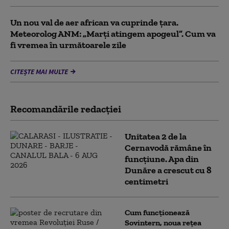
Un nou val de aer african va cuprinde țara.
Meteorolog ANM: „Marți atingem apogeul”. Cum va
fi vremea în următoarele zile
CITEȘTE MAI MULTE
Recomandările redacţiei
Unitatea 2 de la
Cernavodă rămâne în
funcțiune. Apa din
Dunăre a crescut cu 8
centimetri
Cum funcționează
Sovintern, noua rețea