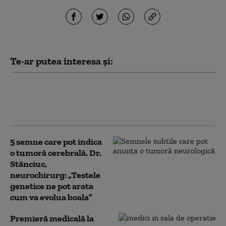
Te-ar putea interesa și:
Cum sunt tratate formațiunile
tumorale de la nivelul
creierului
5 semne care pot indica
o tumoră cerebrală. Dr.
Stănciuc,
neurochirurg: „Testele
genetice ne pot arata
cum va evolua boala”
Premieră medicală la