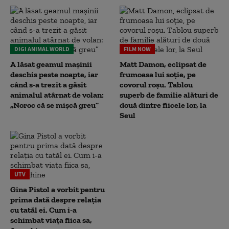
DIGI ANIMAL WORLD
FILM NOW
A lăsat geamul mașinii
Matt Damon, eclipsat de
deschis peste noapte, iar
frumoasa lui soție, pe
când s-a trezit a găsit
covorul roșu. Tablou
animalul atârnat de volan:
superb de familie alături de
„Noroc că se mișcă greu”
două dintre fiicele lor, la
Seul
UTV
Gina Pistol a vorbit pentru
prima dată despre relația
cu tatăl ei. Cum i-a
schimbat viața fiica sa,