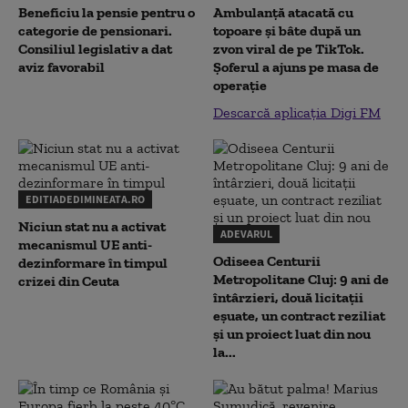
Beneficiu la pensie pentru o
Ambulanță atacată cu
categorie de pensionari.
topoare și bâte după un
Consiliul legislativ a dat
zvon viral de pe TikTok.
aviz favorabil
Șoferul a ajuns pe masa de
operație
Descarcă aplicația Digi FM
EDITIADEDIMINEATA.RO
Niciun stat nu a activat
ADEVARUL
mecanismul UE anti-
Odiseea Centurii
dezinformare în timpul
Metropolitane Cluj: 9 ani de
crizei din Ceuta
întârzieri, două licitații
eșuate, un contract reziliat
și un proiect luat din nou
la...