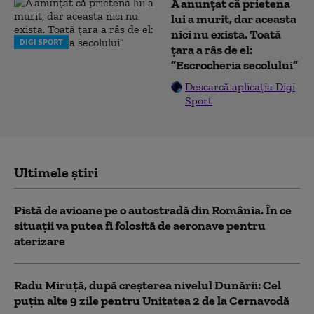
A anunțat că prietena
lui a murit, dar aceasta
nici nu exista. Toată
DIGI SPORT
țara a râs de el:
”Escrocheria secolului”
Descarcă aplicația Digi
Sport
Ultimele știri
Pistă de avioane pe o autostradă din România. În ce
situații va putea fi folosită de aeronave pentru
aterizare
Radu Miruță, după creșterea nivelul Dunării: Cel
puțin alte 9 zile pentru Unitatea 2 de la Cernavodă