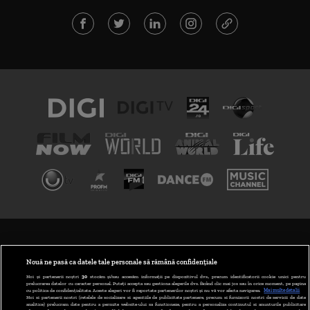
TERMENI ȘI CONDIȚII
POLITICA DE CONFIDENȚIALITATE
Nouă ne pasă ca datele tale personale să rămână confidențiale
Noi și partenerii noștri
30
stocăm și/sau accesăm informații pe dispozitivul dvs., precum identificatorii cookie unici pentru
prelucrarea datelor cu caracter personal. Puteți accepta sau gestiona alegerile dvs. făcând clic mai jos sau în orice moment, pe pagina
ABONARE DIGI TV
cu politica de confidențialitate. Aceste alegeri vor fi raportate partenerilor noștri și nu vă vor afecta navigarea.
Mai multe detalii
Noi si partenerii nostri (retelele de socializare si agentiile de publicitate partenere, precum si furnizorii nostri de servicii de date
analitice) prelucram date pentru a permite website-ului sa functioneze, pentru a personaliza continutul si anunturile publicitare
GESTIONAȚI PREFERINȚELE