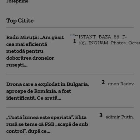
Josephine
Top Citite
Radu Miruță: „Am găsit
1
cea mai eficientă
metodă pentru
doborârea dronelor
rusești...
2
Drona care a explodat în Bulgaria,
aproape de România, a fost
identificată. Ce arată...
3
„Toată lumea este speriată”. Elita
rusă se teme că FSB „scapă de sub
control”, după ce...