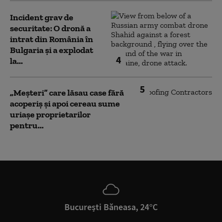
Incident grav de
securitate: O dronă a
intrat din România în
Bulgaria şi a explodat
4
la...
5
„Meșteri” care lăsau case fără
acoperiș și apoi cereau sume
uriașe proprietarilor
pentru...
București Băneasa, 24°C