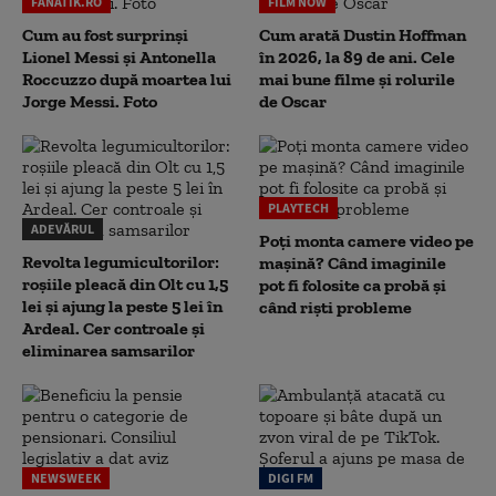
FANATIK.RO
FILM NOW
Cum au fost surprinși
Cum arată Dustin Hoffman
Lionel Messi și Antonella
în 2026, la 89 de ani. Cele
Roccuzzo după moartea lui
mai bune filme și rolurile
Jorge Messi. Foto
de Oscar
PLAYTECH
ADEVĂRUL
Poți monta camere video pe
Revolta legumicultorilor:
mașină? Când imaginile
roșiile pleacă din Olt cu 1,5
pot fi folosite ca probă și
lei și ajung la peste 5 lei în
când riști probleme
Ardeal. Cer controale și
eliminarea samsarilor
NEWSWEEK
DIGI FM