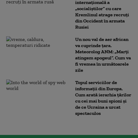
internațională a
„socialiștilor” cu care
Kremlinul atrage recruți
din Occident în armata
Rusiei
Un nou val de aer african
va cuprinde țara.
Meteorolog ANM: „Marți
atingem apogeul”. Cum va
fi vremea în următoarele
zile
Topul serviciilor de
informații din Europa.
Cum arată ierarhia țărilor
cu cei mai buni spioni și
de ce Ucraina a urcat
spectaculos