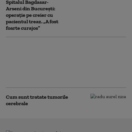
Spitalul Bagdasar-
Arseni din București:
operație pe creier cu
pacientul treaz. „A fost
foarte curajos”
O femeie a cântat la
clarinet în timpul unei
operații pentru
Parkinson. Ce
intervenție a suferit și
cum o poate ajuta
Cum sunt tratate tumorile
cerebrale