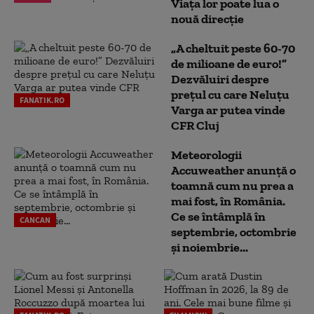
Viața lor poate lua o
nouă direcție
„A cheltuit peste 60-70
de milioane de euro!”
Dezvăluiri despre
prețul cu care Neluțu
FANATIK.RO
Varga ar putea vinde
CFR Cluj
Meteorologii
Accuweather anunță o
toamnă cum nu prea a
mai fost, în România.
Ce se întâmplă în
CANCAN
septembrie, octombrie
și noiembrie...