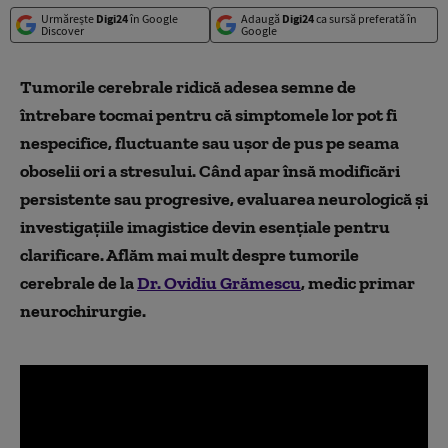
Urmărește
Digi24
în Google
Adaugă
Digi24
ca sursă preferată în
Discover
Google
Tumorile cerebrale ridică adesea semne de
întrebare tocmai pentru că simptomele lor pot fi
nespecifice, fluctuante sau ușor de pus pe seama
oboselii ori a stresului. Când apar însă modificări
persistente sau progresive, evaluarea neurologică și
investigațiile imagistice devin esențiale pentru
clarificare. Aflăm mai mult despre tumorile
cerebrale de la
Dr. Ovidiu Grămescu
, medic primar
neurochirurgie.