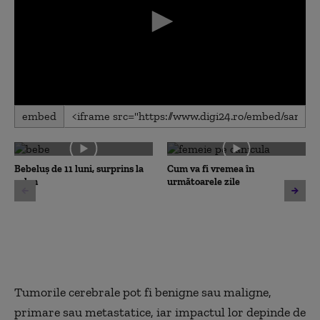
0
embed
seconds
of
0
seconds
Bebeluș de 11 luni, surprins la
Cum va fi vremea în
volan
următoarele zile
Tumorile cerebrale pot fi benigne sau maligne,
primare sau metastatice, iar impactul lor depinde de