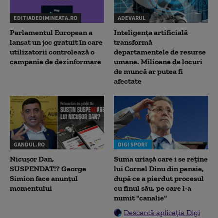
EDITIADEDIMINEATA.RO
ADEVARUL
Parlamentul European a
Inteligența artificială
lansat un joc gratuit în care
transformă
utilizatorii controlează o
departamentele de resurse
campanie de dezinformare
umane. Milioane de locuri
de muncă ar putea fi
afectate
GANDUL.RO
DIGI SPORT
Nicușor Dan,
Suma uriașă care i se reține
SUSPENDAT!? George
lui Cornel Dinu din pensie,
Simion face anunțul
după ce a pierdut procesul
momentului
cu finul său, pe care l-a
numit "canalie"
Descarcă aplicația Digi