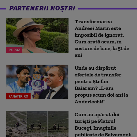
PARTENERII NOȘTRI
Transformarea
Andreei Marin este
imposibil de ignorat.
Cum arată acum, în
costum de baie, la 51 de
PE ROZ
ani
Unde au dispărut
ofertele de transfer
pentru Ștefan
Baiaram? „L-am
propus acum doi ani la
FANATIK.RO
Anderlecht!”
Cum au apărut doi
turiști pe Platoul
Bucegi. Imaginile
publicate de Salvamont