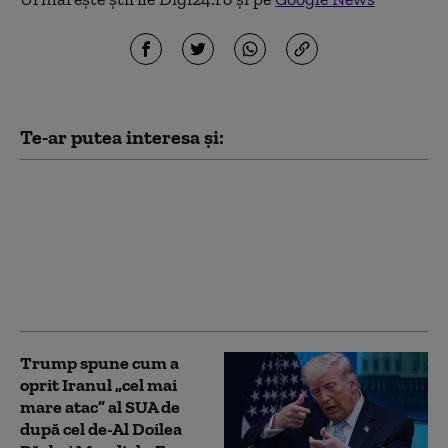
Te-ar putea interesa și:
Lituania avertizează
asupra unui atac sub
steag fals al Rusiei în
statele baltice. Cum ar
putea fi testat sprijinul
NATO pentru Ucraina
Trump spune cum a
oprit Iranul „cel mai
mare atac” al SUA de
după cel de-Al Doilea