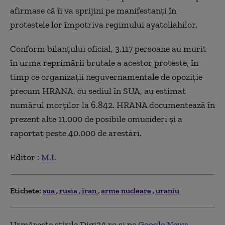
afirmase că îi va sprijini pe manifestanţi în
protestele lor împotriva regimului ayatollahilor.
Conform bilanţului oficial, 3.117 persoane au murit
în urma reprimării brutale a acestor proteste, în
timp ce organizaţii neguvernamentale de opoziţie
precum HRANA, cu sediul în SUA, au estimat
numărul morţilor la 6.842. HRANA documentează în
prezent alte 11.000 de posibile omucideri şi a
raportat peste 40.000 de arestări.
Editor :
M.I.
Etichete:
sua
rusia
iran
arme nucleare
uraniu
Urmărește știrile Digi24.ro și pe
Google News