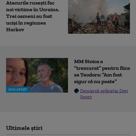
Atacurile rusești fac
noi victime în Ucraina.
Trei oameni au fost
uciși în regiunea
Harkov
MM Stoica a
”tremurat” pentru fiica
sa Teodora: ”Am fost
sigur că nu poate”
DIGI SPORT
Descarcă aplicația Digi
Sport
Ultimele știri