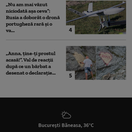
„Nu am mai văzut
niciodată așa ceva”:
Rusia a doborât o dronă
portugheză rară și o
4
va...
„Anna, ţine-ţi prostul
acasă!”. Val de reacții
după ce un bărbat a
desenat o declarație...
5
București Băneasa, 36°C