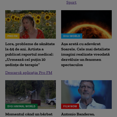
Sport
PRO FM
DIGI WORLD
Lora, probleme de sănătate
Așa arată cu adevărat
la 44 de ani. Artista a
Soarele. Cele mai detaliate
publicat raportul medical:
imagini realizate vreodată
„Urmează cel puțin 10
dezvăluie un fenomen
ședințe de terapie”
spectaculos
Descarcă aplicația Pro FM
DIGI ANIMAL WORLD
FILM NOW
Momentul când un bărbat
Antonio Banderas,