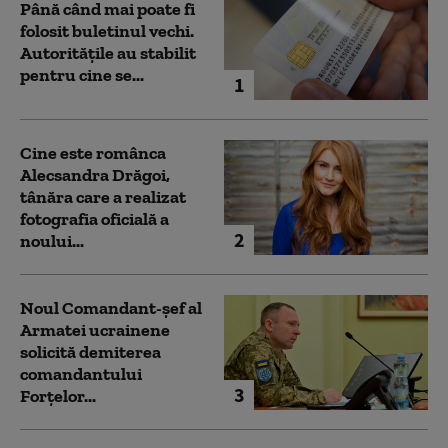
Până când mai poate fi
folosit buletinul vechi.
Autoritățile au stabilit
pentru cine se...
1
Cine este românca
Alecsandra Drăgoi,
tânăra care a realizat
fotografia oficială a
2
noului...
Noul Comandant-șef al
Armatei ucrainene
solicită demiterea
comandantului
3
Forțelor...