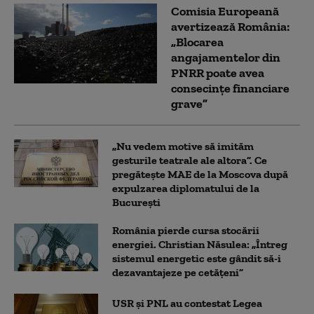
Comisia Europeană
avertizează România:
„Blocarea
angajamentelor din
PNRR poate avea
consecințe financiare
grave”
„Nu vedem motive să imităm
gesturile teatrale ale altora”. Ce
pregătește MAE de la Moscova după
expulzarea diplomatului de la
București
România pierde cursa stocării
energiei. Christian Năsulea: „Întreg
sistemul energetic este gândit să-i
dezavantajeze pe cetățeni”
USR și PNL au contestat Legea