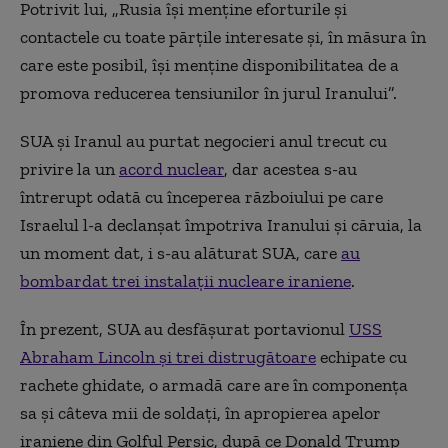
Potrivit lui, „Rusia îşi menţine eforturile şi
contactele cu toate părţile interesate şi, în măsura în
care este posibil, îşi menţine disponibilitatea de a
promova reducerea tensiunilor în jurul Iranului”.
SUA şi Iranul au purtat negocieri anul trecut cu
privire la un
acord nuclear
, dar acestea s-au
întrerupt odată cu începerea războiului pe care
Israelul l-a declanşat împotriva Iranului şi căruia, la
un moment dat, i s-au alăturat SUA, care
au
bombardat trei instalaţii nucleare iraniene
.
În prezent, SUA au desfăşurat portavionul
USS
Abraham Lincoln şi trei distrugătoare
echipate cu
rachete ghidate, o armadă care are în componenţa
sa şi câteva mii de soldaţi, în apropierea apelor
iraniene din Golful Persic, după ce Donald Trump