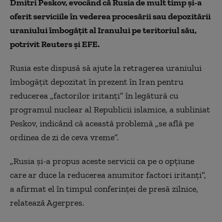
Dmitri Peskov, evocând că Rusia de mult timp şi-a
oferit serviciile în vederea procesării sau depozitării
uraniului îmbogăţit al Iranului pe teritoriul său,
potrivit Reuters şi EFE.
Rusia este dispusă să ajute la retragerea uraniului
îmbogăţit depozitat în prezent în Iran pentru
reducerea „factorilor iritanţi” în legătură cu
programul nuclear al Republicii islamice, a subliniat
Peskov, indicând că această problemă „se află pe
ordinea de zi de ceva vreme”.
„Rusia şi-a propus aceste servicii ca pe o opţiune
care ar duce la reducerea anumitor factori iritanţi”,
a afirmat el în timpul conferinţei de presă zilnice,
relatează Agerpres.