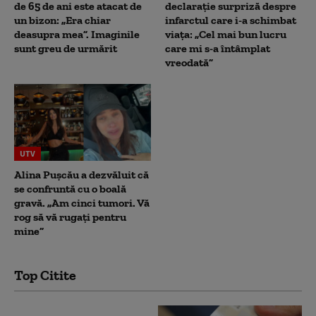
de 65 de ani este atacat de
declarație surpriză despre
un bizon: „Era chiar
infarctul care i-a schimbat
deasupra mea”. Imaginile
viața: „Cel mai bun lucru
sunt greu de urmărit
care mi s-a întâmplat
vreodată”
UTV
Alina Pușcău a dezvăluit că
se confruntă cu o boală
gravă. „Am cinci tumori. Vă
rog să vă rugați pentru
mine”
Top Citite