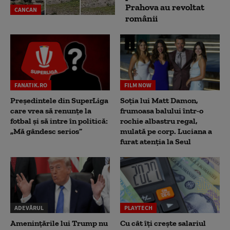
Prahova au revoltat
CANCAN
românii
FANATIK.RO
FILM NOW
Președintele din SuperLiga
Soția lui Matt Damon,
care vrea să renunțe la
frumoasa balului într-o
fotbal și să intre în politică:
rochie albastru regal,
„Mă gândesc serios”
mulată pe corp. Luciana a
furat atenția la Seul
ADEVĂRUL
PLAYTECH
Amenințările lui Trump nu
Cu cât îți crește salariul