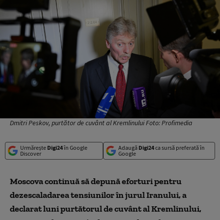
Dmitri Peskov, purtător de cuvânt al Kremlinului Foto: Profimedia
Urmărește
Digi24
în Google
Adaugă
Digi24
ca sursă preferată în
Discover
Google
Moscova continuă să depună eforturi pentru
dezescaladarea tensiunilor în jurul Iranului, a
declarat luni purtătorul de cuvânt al Kremlinului,