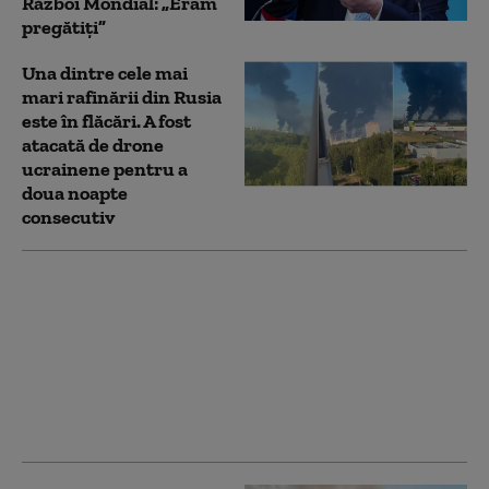
Război Mondial: „Eram
pregătiți”
Una dintre cele mai
mari rafinării din Rusia
este în flăcări. A fost
atacată de drone
ucrainene pentru a
doua noapte
consecutiv
Preşedintele iranian dă
detalii despre o
întâlnire cu Mojtaba
Khamenei:
Comunicarea e „foarte
dificilă în acest
moment”