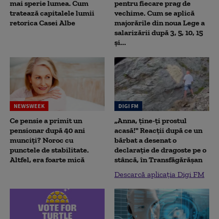
mai sperie lumea. Cum
pentru fiecare prag de
tratează capitalele lumii
vechime. Cum se aplică
retorica Casei Albe
majorările din noua Lege a
salarizării după 3, 5, 10, 15
și...
NEWSWEEK
DIGI FM
Ce pensie a primit un
„Anna, ţine-ţi prostul
pensionar după 40 ani
acasă!" Reacţii după ce un
munciți? Noroc cu
bărbat a desenat o
punctele de stabilitate.
declaraţie de dragoste pe o
Altfel, era foarte mică
stâncă, în Transfăgărăşan
Descarcă aplicația Digi FM