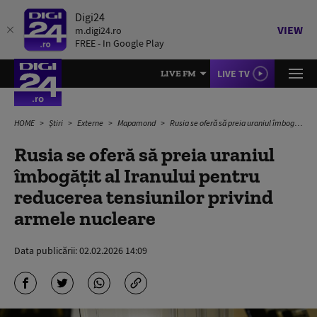
Digi24
VIEW
m.digi24.ro
FREE - In Google Play
LIVE TV
LIVE FM
HOME
Știri
Externe
Mapamond
Rusia se oferă să preia uraniul îmbogățit al Iranului pentru reducerea tensiunilor privind armele nucleare
Rusia se oferă să preia uraniul
îmbogățit al Iranului pentru
reducerea tensiunilor privind
armele nucleare
Data publicării:
02.02.2026 14:09