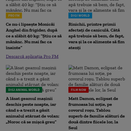
PRO FM
DIGI WORLD
Ce nu-i lipsește Monicăi
Rinichii, printre primii
Anghel din frigider, după
afectați de caniculă. Câtă
ce a slăbit 40 kg: “Știu ce să
apă trebuie să bem, de fapt,
mănânc. Nu mai fac ca
vara și la ce alimente să fim
înainte”
atenți
Descarcă aplicația Pro FM
DIGI ANIMAL WORLD
FILM NOW
A lăsat geamul mașinii
Matt Damon, eclipsat de
deschis peste noapte, iar
frumoasa lui soție, pe
când s-a trezit a găsit
covorul roșu. Tablou
animalul atârnat de volan:
superb de familie alături de
„Noroc că se mișcă greu”
două dintre fiicele lor, la
Seul