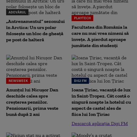
ADEVĂRUL
PLAYTECH
„Antrenamentul” sezonului
Facultatea din România la
în Arctica: Un urs polar
care nu mai vrea nimeni să
folosește un bloc de gheață
înveţe. A pierdut aproape
pe post de halteră
jumătate din studenţi
NEWSWEEK
DIGI FM
Anunțul lui Nicușor Dan
Ioana Țiriac, vacanță de lux
deschide calea spre
în Saint-Tropez. Cât costă o
creșterea pensiilor.
singură noapte la hotelul cu
Pensionarii, prima veste
aspect de castel ales de
bună după 2 ani
fiica lui Ion Țiriac
Descarcă aplicația Digi FM