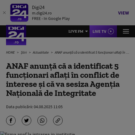
Digi24
VIEW
m.digi24.ro
FREE - In Google Play
LIVE TV
LIVE FM
HOME
Știri
Actualitate
ANAF anunță că a identificat 5 funcţionari aflaţi în conflict de interese și că va sesiza Agenţia Naţională de Integritate
ANAF anunță că a identificat 5
funcţionari aflaţi în conflict de
interese și că va sesiza Agenţia
Naţională de Integritate
Data publicării:
04.08.2025 11:05