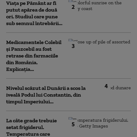
Viața pe Pământ ar fi
2
putut apărea de două
ori. Studiul care pune
sub semnul întrebării...
Medicamentele Colebil
3
și Panzcebil au fost
retrase din farmaciile
din România.
Explicația...
4
Nivelul scăzut al Dunării a scos la
iveală Podul lui Constantin, din
timpul Imperiului...
La câte grade trebuie
5
setat frigiderul.
Temperatura care