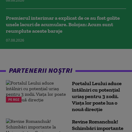
08.08.2026
Premierul interimar a explicat de ce au fost golite
unele lacuri de acumulare. Bolojan: Acum sunt
reumplute aceste baraje
07.08.2026
PARTENERII NOȘTRI
Portalul Leului aduce
întâlniri cu potențial
uriaș pentru 3 zodii.
PE ROZ
Viața lor poate lua o
nouă direcție
Revine Romanchuk!
Schimbări importante