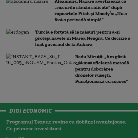
Alexandru Nazare avertizează că
„riscurile rămân ridicate” după
rapoartele Fitch și Moody’s: „Nu a
fost o perioadă simplă”
Turcia e forțată să ia măsuri pentru a-și
proteja navele în Marea Neagră. Ce decizie a
luat guvernul de la Ankara
Radu Miruță: „Am găsit
cea mai eficientă metodă
pentru doborârea
dronelor rusești.
Funcționează cu succes”
DIGI ECONOMIC
Programul Tezaur revine cu dobânzi avantajoase.
Ce primesc investitorii