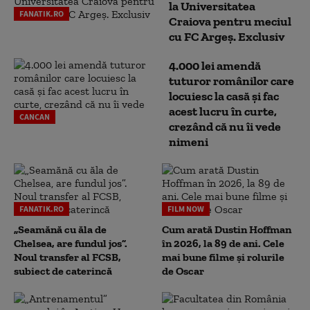
la Universitatea
FANATIK.RO
Craiova pentru meciul
cu FC Argeş. Exclusiv
4.000 lei amendă
tuturor românilor care
locuiesc la casă și fac
acest lucru în curte,
CANCAN
crezând că nu îi vede
nimeni
FANATIK.RO
FILM NOW
„Seamănă cu ăla de
Cum arată Dustin Hoffman
Chelsea, are fundul jos”.
în 2026, la 89 de ani. Cele
Noul transfer al FCSB,
mai bune filme și rolurile
subiect de caterincă
de Oscar