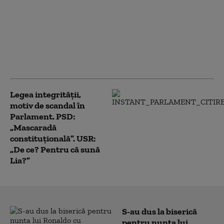
impozit pentru mai
multe firme:
Ministerul Finanțelor a
aprobat procedura.
ANAF acordă automat
bonificația
Legea integrității,
motiv de scandal în
Parlament. PSD:
„Mascaradă
constituțională”. USR:
„De ce? Pentru că sună
Lia?”
S-au dus la biserică
pentru nunta lui