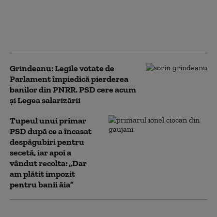
Primărie. Documentul
oficial care arată dacă
ai obligații fiscale de
plată
Grindeanu: Legile votate de
Parlament împiedică pierderea
banilor din PNRR. PSD cere acum
și Legea salarizării
Tupeul unui primar
PSD după ce a încasat
despăgubiri pentru
secetă, iar apoi a
vândut recolta: „Dar
am plătit impozit
pentru banii ăia”
Reducere de 3% la