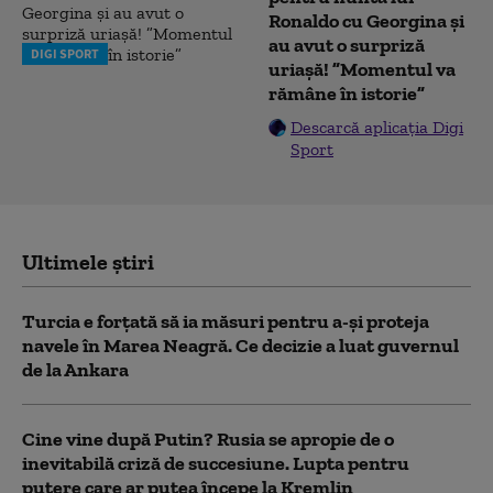
Ronaldo cu Georgina și
au avut o surpriză
DIGI SPORT
uriașă! ”Momentul va
rămâne în istorie”
Descarcă aplicația Digi
Sport
Ultimele știri
Turcia e forțată să ia măsuri pentru a-și proteja
navele în Marea Neagră. Ce decizie a luat guvernul
de la Ankara
Cine vine după Putin? Rusia se apropie de o
inevitabilă criză de succesiune. Lupta pentru
putere care ar putea începe la Kremlin