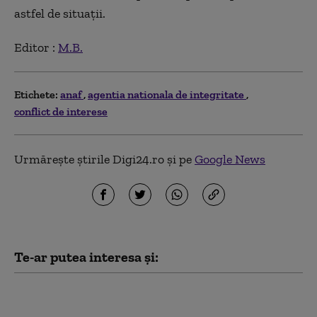
astfel de situaţii.
Editor :
M.B.
Etichete:
anaf
agentia nationala de integritate
conflict de interese
Urmărește știrile Digi24.ro și pe
Google News
Te-ar putea interesa și:
Cum afli dacă ai datorii
la ANAF sau la