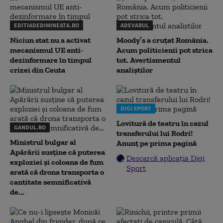
EDITIADEDIMINEATA.RO
ADEVARUL
Niciun stat nu a activat
Moody’s a cruțat România.
mecanismul UE anti-
Acum politicienii pot strica
dezinformare în timpul
tot. Avertismentul
crizei din Ceuta
analiștilor
DIGI SPORT
Lovitură de teatru în cazul
GANDUL.RO
transferului lui Rodri!
Ministrul bulgar al
Anunț pe prima pagină
Apărării susține că puterea
Descarcă aplicația Digi
exploziei și coloana de fum
Sport
arată că drona transporta o
cantitate semnificativă
de...