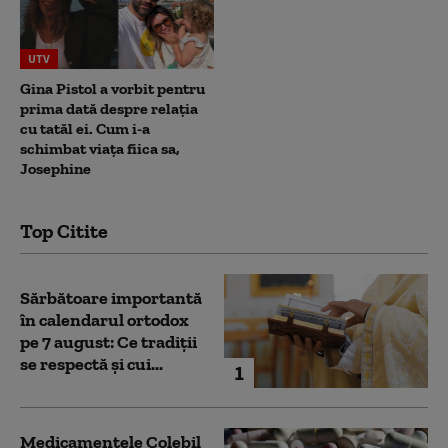
UTV
Gina Pistol a vorbit pentru
prima dată despre relația
cu tatăl ei. Cum i-a
schimbat viața fiica sa,
Josephine
Top Citite
Sărbătoare importantă
în calendarul ortodox
pe 7 august: Ce tradiții
se respectă și cui...
1
Medicamentele Colebil