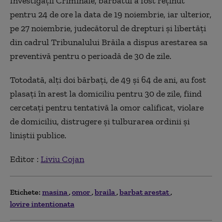
Investigaţii Criminale, bărbatul a fost reţinut
pentru 24 de ore la data de 19 noiembrie, iar ulterior,
pe 27 noiembrie, judecătorul de drepturi şi libertăţi
din cadrul Tribunalului Brăila a dispus arestarea sa
preventivă pentru o perioadă de 30 de zile.
Totodată, alţi doi bărbaţi, de 49 şi 64 de ani, au fost
plasaţi în arest la domiciliu pentru 30 de zile, fiind
cercetaţi pentru tentativă la omor calificat, violare
de domiciliu, distrugere şi tulburarea ordinii şi
liniştii publice.
Editor :
Liviu Cojan
Etichete:
masina
omor
braila
barbat arestat
lovire intentionata