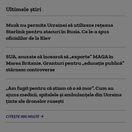
Ultimele știri
Musk nu permite Ucrainei să utilizeze reţeaua
Starlink pentru atacuri în Rusia. Ce le-a spus
oficialilor de la Kiev
SUA, acuzate că încearcă să „exporte” MAGA în
Marea Britanie. Granturi pentru „educație publică”
stârnesc controverse
„Am fugit pentru că știam că o să mor”. Cum au
ajuns medicii, spitalele și ambulanțele din Ucraina
ținte ale dronelor rusești
CITEȘTE MAI MULTE