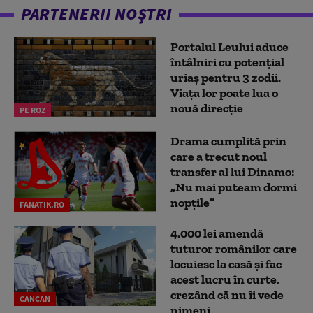
PARTENERII NOȘTRI
Portalul Leului aduce
întâlniri cu potențial
uriaș pentru 3 zodii.
Viața lor poate lua o
nouă direcție
PE ROZ
Drama cumplită prin
care a trecut noul
transfer al lui Dinamo:
„Nu mai puteam dormi
nopțile”
FANATIK.RO
4.000 lei amendă
tuturor românilor care
locuiesc la casă și fac
acest lucru în curte,
crezând că nu îi vede
CANCAN
nimeni