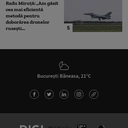
Radu Miruță: „Am găsit
cea mai eficientă
metodă pentru
doborârea dronelor
5
rusești...
București Băneasa, 21°C