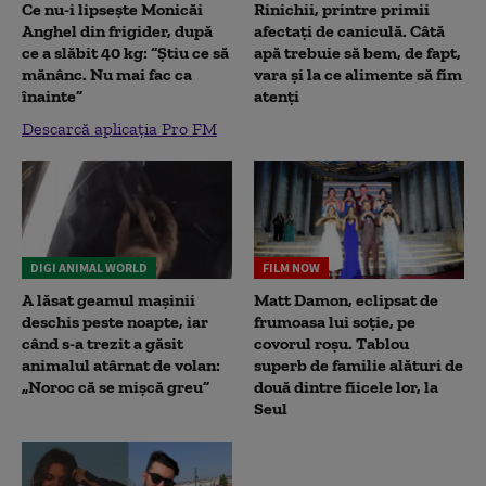
Ce nu-i lipsește Monicăi
Rinichii, printre primii
Anghel din frigider, după
afectați de caniculă. Câtă
ce a slăbit 40 kg: “Știu ce să
apă trebuie să bem, de fapt,
mănânc. Nu mai fac ca
vara și la ce alimente să fim
înainte”
atenți
Descarcă aplicația Pro FM
DIGI ANIMAL WORLD
FILM NOW
A lăsat geamul mașinii
Matt Damon, eclipsat de
deschis peste noapte, iar
frumoasa lui soție, pe
când s-a trezit a găsit
covorul roșu. Tablou
animalul atârnat de volan:
superb de familie alături de
„Noroc că se mișcă greu”
două dintre fiicele lor, la
Seul