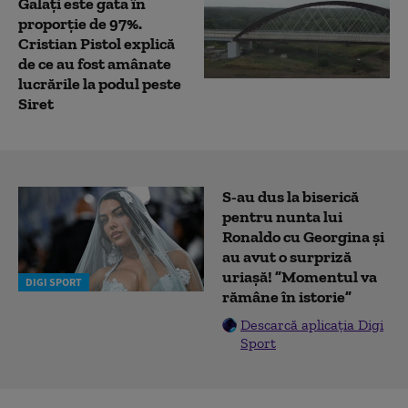
Galați este gata în
proporție de 97%.
Cristian Pistol explică
de ce au fost amânate
lucrările la podul peste
Siret
S-au dus la biserică
pentru nunta lui
Ronaldo cu Georgina și
au avut o surpriză
uriașă! ”Momentul va
DIGI SPORT
rămâne în istorie”
Descarcă aplicația Digi
Sport