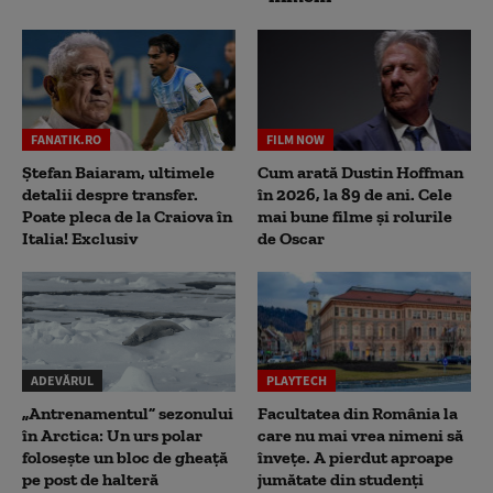
FANATIK.RO
FILM NOW
Ștefan Baiaram, ultimele
Cum arată Dustin Hoffman
detalii despre transfer.
în 2026, la 89 de ani. Cele
Poate pleca de la Craiova în
mai bune filme și rolurile
Italia! Exclusiv
de Oscar
ADEVĂRUL
PLAYTECH
„Antrenamentul” sezonului
Facultatea din România la
în Arctica: Un urs polar
care nu mai vrea nimeni să
folosește un bloc de gheață
înveţe. A pierdut aproape
pe post de halteră
jumătate din studenţi