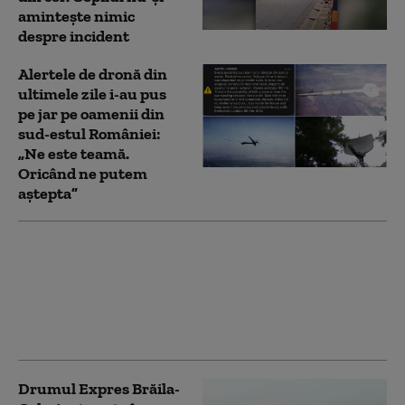
amintește nimic
despre incident
Alertele de dronă din
ultimele zile i-au pus
pe jar pe oamenii din
sud-estul României:
„Ne este teamă.
Oricând ne putem
aștepta”
Urmărit internațional,
prins în trafic. Acesta
era condamnat pentru
un furt comis în 2023
Drumul Expres Brăila-