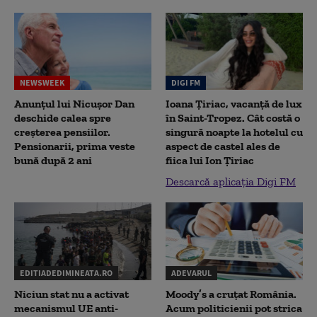
NEWSWEEK
DIGI FM
Anunțul lui Nicușor Dan
Ioana Țiriac, vacanță de lux
deschide calea spre
în Saint-Tropez. Cât costă o
creșterea pensiilor.
singură noapte la hotelul cu
Pensionarii, prima veste
aspect de castel ales de
bună după 2 ani
fiica lui Ion Țiriac
Descarcă aplicația Digi FM
EDITIADEDIMINEATA.RO
ADEVARUL
Niciun stat nu a activat
Moody’s a cruțat România.
mecanismul UE anti-
Acum politicienii pot strica