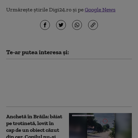
Urmărește știrile Digi24.ro și pe
Google News
Te-ar putea interesa și:
Cinci suspecți din
dosarul de infracțiuni
cu violență săvârșite de
o grupare din Brăila au
fost arestați preventiv
Anchetă în Brăila: băiat
pe trotinetă, lovit în
cap de un obiect căzut
din cer. Copilul nu-și