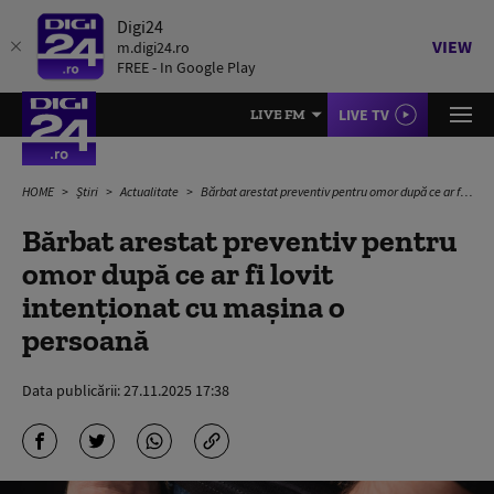
Digi24
VIEW
m.digi24.ro
FREE - In Google Play
LIVE TV
LIVE FM
HOME
Știri
Actualitate
Bărbat arestat preventiv pentru omor după ce ar fi lovit intenţionat cu maşina o persoană
Bărbat arestat preventiv pentru
omor după ce ar fi lovit
intenţionat cu maşina o
persoană
Data publicării:
27.11.2025 17:38