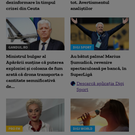
dezinformare în timpul
tot. Avertismentul
crizei din Ceuta
analiștilor
GANDUL.RO
DIGI SPORT
Ministrul bulgar al
Au bătut palma! Marius
Apărării susține că puterea
Șumudică, revenire
exploziei și coloana de fum
spectaculoasă pe bancă, în
arată că drona transporta o
SuperLigă
cantitate semnificativă
Descarcă aplicația Digi
de...
Sport
PRO FM
DIGI WORLD