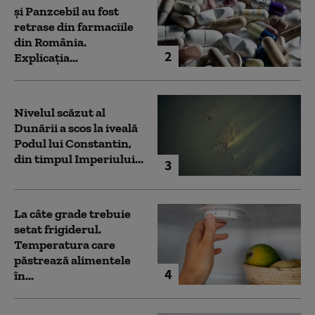
și Panzcebil au fost
retrase din farmaciile
din România.
2
Explicația...
Nivelul scăzut al
Dunării a scos la iveală
Podul lui Constantin,
din timpul Imperiului...
3
La câte grade trebuie
setat frigiderul.
Temperatura care
păstrează alimentele
4
în...