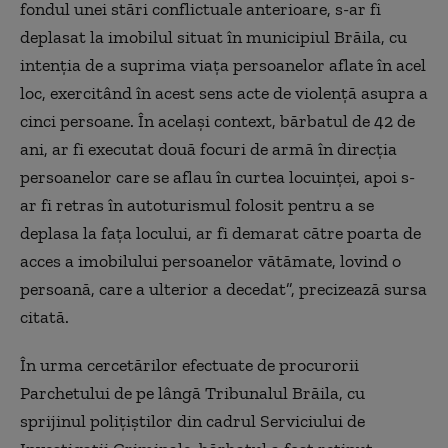
fondul unei stări conflictuale anterioare, s-ar fi
deplasat la imobilul situat în municipiul Brăila, cu
intenţia de a suprima viaţa persoanelor aflate în acel
loc, exercitând în acest sens acte de violenţă asupra a
cinci persoane. În acelaşi context, bărbatul de 42 de
ani, ar fi executat două focuri de armă în direcţia
persoanelor care se aflau în curtea locuinţei, apoi s-
ar fi retras în autoturismul folosit pentru a se
deplasa la faţa locului, ar fi demarat către poarta de
acces a imobilului persoanelor vătămate, lovind o
persoană, care a ulterior a decedat”, precizează sursa
citată.
În urma cercetărilor efectuate de procurorii
Parchetului de pe lângă Tribunalul Brăila, cu
sprijinul poliţiştilor din cadrul Serviciului de