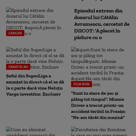
Episodul extrem din
dosarul lui Cătălin
Avramescu, cercetat de
DIICOT: 'A plecat în
CANCAN
pădure cu o
FANATIK.RO
Șeful din SuperLiga a
anunțat în direct că el se dă
FILM NOW
la o parte dacă vine Neluțu
"Sunt în stare de șoc și
Varga investitor. Exclusiv
plâng tot timpul". Minnie
Driver a trecut printr-un
accident teribil în Franța:
"Ne-am târât din mașină"