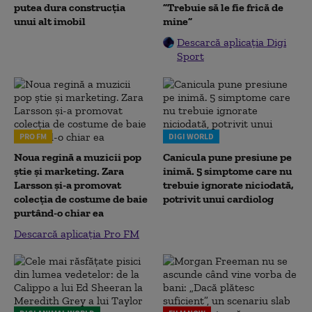
putea dura construcția
”Trebuie să le fie frică de
unui alt imobil
mine”
Descarcă aplicația Digi
Sport
PRO FM
DIGI WORLD
Noua regină a muzicii pop
Canicula pune presiune pe
știe și marketing. Zara
inimă. 5 simptome care nu
Larsson și-a promovat
trebuie ignorate niciodată,
colecția de costume de baie
potrivit unui cardiolog
purtând-o chiar ea
Descarcă aplicația Pro FM