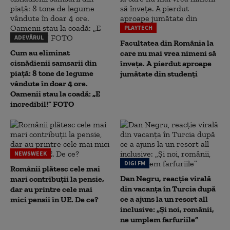
PLAYTECH
ADEVĂRUL
Facultatea din România la
Cum au eliminat
care nu mai vrea nimeni să
cisnădienii samsarii din
înveţe. A pierdut aproape
piață: 8 tone de legume
jumătate din studenţi
vândute în doar 4 ore.
Oamenii stau la coadă: „E
incredibil!” FOTO
NEWSWEEK
DIGI FM
Românii plătesc cele mai
Dan Negru, reacție virală
mari contribuții la pensie,
din vacanța în Turcia după
dar au printre cele mai
ce a ajuns la un resort all
mici pensii în UE. De ce?
inclusive: „Și noi, românii,
ne umplem farfuriile”