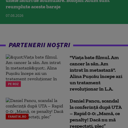
unele lacuri de acumulare. Bolojan: Acum sunt
reumplute aceste baraje
07.08.2026
PARTENERII NOȘTRI
"Viața bate filmul. Am
cancer la sân. Am
intrat în metastază".
Alina Pușcău începe azi
un tratament
PE ROZ
revoluționar în L.A.
Daniel Pancu, scandal
la conferință după UTA
– Rapid 0-0: „Mamă, ce
FANATIK.RO
penalty! Dacă nu mă
respectați, plec”