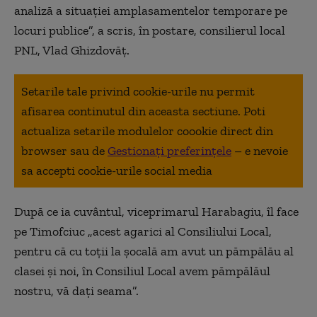
analiză a situației amplasamentelor temporare pe
locuri publice”, a scris, în postare, consilierul local
PNL, Vlad Ghizdovăț.
Setarile tale privind cookie-urile nu permit
afisarea continutul din aceasta sectiune. Poti
actualiza setarile modulelor coookie direct din
browser sau de
Gestionați preferințele
– e nevoie
sa accepti cookie-urile social media
După ce ia cuvântul, viceprimarul Harabagiu, îl face
pe Timofciuc „acest agarici al Consiliului Local,
pentru că cu toții la șocală am avut un pămpălău al
clasei și noi, în Consiliul Local avem pămpălăul
nostru, vă dați seama”.