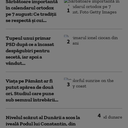
Sărbătoare importantă
în calendarul ortodox
1
pe 7 august: Ce tradiții
se respectă și cui...
Tupeul unui primar
2
PSD după ce a încasat
despăgubiri pentru
secetă, iar apoi a
vândut...
Viața pe Pământ ar fi
3
putut apărea de două
ori. Studiul care pune
sub semnul întrebării...
4
Nivelul scăzut al Dunării a scos la
iveală Podul lui Constantin, din