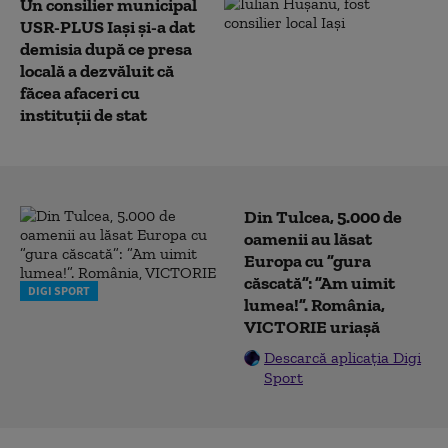
Un consilier municipal
USR-PLUS Iași și-a dat
demisia după ce presa
locală a dezvăluit că
făcea afaceri cu
instituţii de stat
Din Tulcea, 5.000 de
oamenii au lăsat
Europa cu ”gura
căscată”: ”Am uimit
DIGI SPORT
lumea!”. România,
VICTORIE uriașă
Descarcă aplicația Digi
Sport