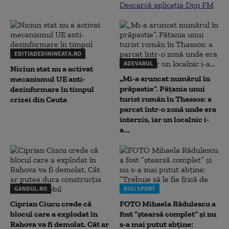
Descarcă aplicația Digi FM
EDITIADEDIMINEATA.RO
ADEVARUL
Niciun stat nu a activat
„Mi-a aruncat numărul în
mecanismul UE anti-
prăpastie”. Pățania unui
dezinformare în timpul
turist român în Thassos: a
crizei din Ceuta
parcat într-o zonă unde era
interzis, iar un localnic i-
a...
GANDUL.RO
DIGI SPORT
Ciprian Ciucu crede că
FOTO Mihaela Rădulescu a
blocul care a explodat în
fost ”ștearsă complet” și nu
Rahova va fi demolat. Cât ar
s-a mai putut abține: