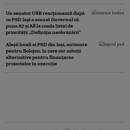
Un senator USR reacţionează după
ce PSD Iaşi a acuzat Guvernul că
pune A7 şi A8 la coada listei de
priorităţi: „Definiţia neobrăzării”
Aleșii locali ai PSD din Iași, scrisoare
pentru Bolojan, în care cer soluţii
alternative pentru finanţarea
proiectelor în execuție
PSD Iași anunță
bilanțul racolărilor
pentru alegerile locale:
8 primari și peste 50 de
consilieri de la PNL,
USR și PMP