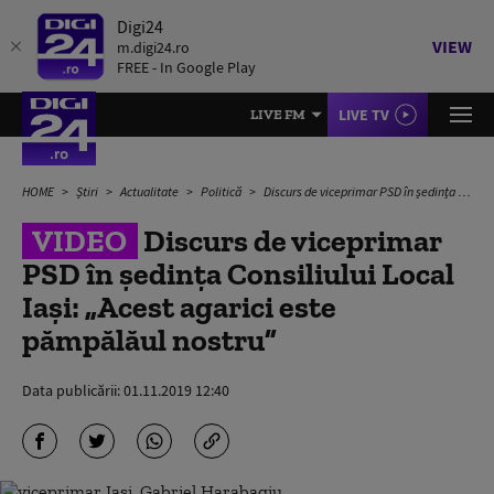
Digi24
VIEW
m.digi24.ro
FREE - In Google Play
LIVE TV
LIVE FM
HOME
Știri
Actualitate
Politică
Discurs de viceprimar PSD în ședința Consiliului Local Iași: „Acest agarici este pămpălăul nostru”
VIDEO
Discurs de viceprimar
PSD în ședința Consiliului Local
Iași: „Acest agarici este
pămpălăul nostru”
Data publicării:
01.11.2019 12:40