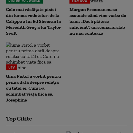
DIGI ANIMAL WORLD
FILM NOW
Cele mai răsfățate pisici
Morgan Freeman nu se
din lumea vedetelor: de la
ascunde când vine vorba de
Calippo a lui Ed Sheeran la
bani: „Dacă plătesc
Meredith Grey a lui Taylor
suficient”, un scenariu slab
Swift
nu mai contează
UTV
Gina Pistol a vorbit pentru
prima dată despre relația
cu tatăl ei. Cum i-a
schimbat viața fiica sa,
Josephine
Top Citite