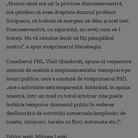
„Numai când mă uit la privirea dumnneavoastră,
mă gândesc că avea dreptate domnul profesor
Scripcaru, că trebuie să mergem să dăm și acel test.
Dumneavoastră, cu siguranță, nu aveți cum să-l
treceți. Nu vă rămâne decât să fiți pămpălăul
nostru”, a spus viceprimarul Harabagiu.
Consilierul PNL, Vlad Ghizdovăț, spune că respectiva
comisie de analiză a amplasamentelor temoprare pe
locuri publice, care e condusă de viceprimarul PSD,
„are o activitate netransparentă, hotărând, în opinia
noastră, într-un mod cu totul arbitrar cine poate
închiria temporar domeniul public în vederea
desfășurării de activități comerciale (amplasări de
tonete, chioșcuri, tarabe cu flori, automate etc.)”.
Editor web: Mihnea Lazăr