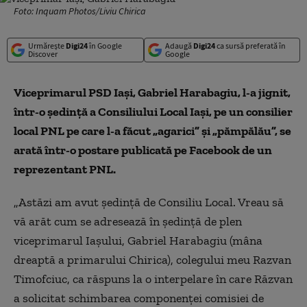
Foto: Inquam Photos/Liviu Chirica
Urmărește
Digi24
în Google
Adaugă
Digi24
ca sursă preferată în
Discover
Google
Viceprimarul PSD Iași, Gabriel Harabagiu, l-a jignit,
într-o ședință a Consiliului Local Iași, pe un consilier
local PNL pe care l-a făcut „agarici” și „pămpălău”, se
arată într-o postare publicată pe Facebook de un
reprezentant PNL.
„Astăzi am avut ședință de Consiliu Local. Vreau să
vă arăt cum se adresează în ședință de plen
viceprimarul Iașului, Gabriel Harabagiu (mâna
dreaptă a primarului Chirica), colegului meu Razvan
Timofciuc, ca răspuns la o interpelare în care Răzvan
a solicitat schimbarea componenței comisiei de