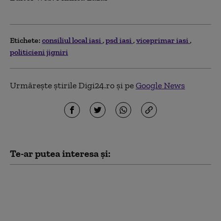
Etichete:
consiliul local iasi
psd iasi
viceprimar iasi
politicieni jigniri
Urmărește știrile Digi24.ro și pe
Google News
Te-ar putea interesa și:
Primarii PSD din Iași
refuză întâlnirea cu Ilie
Bolojan: Nu vrem să
legitimăm austeritatea