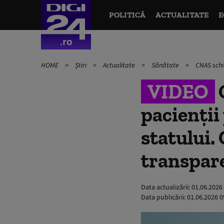
POLITICĂ
ACTUALITATE
E
HOME
Știri
Actualitate
Sănătate
CNAS schim
VIDEO
pacienții 
statului.
transpar
Data actualizării:
01.06.2026
Data publicării:
01.06.2026 0