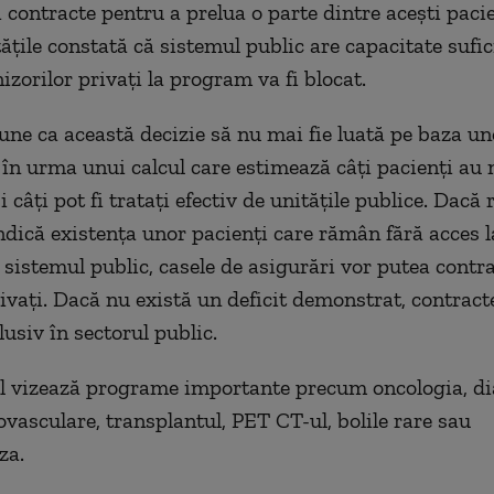
 contracte pentru a prelua o parte dintre acești paci
ățile constată că sistemul public are capacitate sufic
izorilor privați la program va fi blocat.
e ca această decizie să nu mai fie luată pe baza un
i în urma unui calcul care estimează câți pacienți au 
 câți pot fi tratați efectiv de unitățile publice. Dacă 
indică existența unor pacienți care rămân fără acces l
 sistemul public, casele de asigurări vor putea contra
rivați. Dacă nu există un deficit demonstrat, contract
usiv în sectorul public.
 vizează programe importante precum oncologia, dia
ovasculare, transplantul, PET CT-ul, bolile rare sau
za.