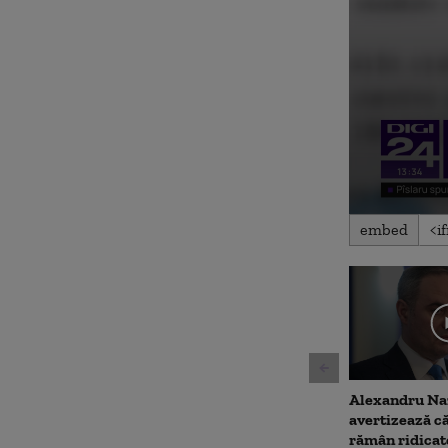
0
embed
seconds
of
2
minutes,
49
seconds
Volu
90%
Alexandru Na
avertizează că
rămân ridicat