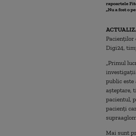
rapoartele Fit
„Nu a fost o p
ACTUALIZA
Pacienților
Digi24, tim
„Primul luc
investigații
public este
așteptare, t
pacientul, 
pacienți ca
supraaglome
Mai sunt pr