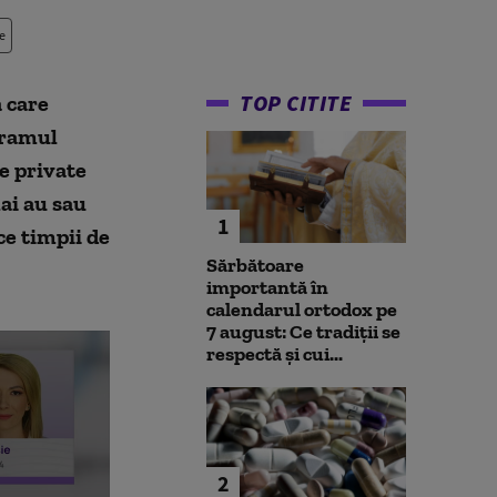
e
TOP CITITE
 care
ogramul
le private
ai au sau
1
e timpii de
Sărbătoare
importantă în
calendarul ortodox pe
7 august: Ce tradiții se
respectă și cui...
2