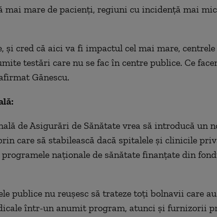
ă mai mare de pacienți, regiuni cu incidență mai mic
, și cred că aici va fi impactul cel mai mare, centrele
umite testări care nu se fac în centre publice. Ce face
a afirmat Gănescu.
ală:
ală de Asigurări de Sănătate vrea să introducă un 
in care să stabilească dacă spitalele și clinicile priv
a programele naționale de sănătate finanțate din fond
ele publice nu reușesc să trateze toți bolnavii care a
dicale într-un anumit program, atunci și furnizorii pr