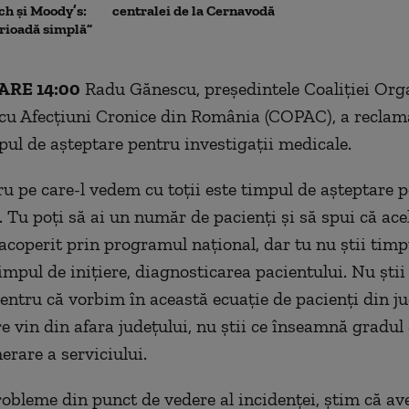
ch și Moody’s:
centralei de la Cernavodă
erioadă simplă”
RE 14:00
Radu Gănescu, președintele Coaliției Orga
 cu Afecțiuni Cronice din România (COPAC), a reclama
pul de așteptare pentru investigații medicale.
ru pe care-l vedem cu toții este timpul de așteptare 
. Tu poți să ai un număr de pacienți și să spui că ace
 acoperit prin programul național, dar tu nu știi timp
impul de inițiere, diagnosticarea pacientului. Nu știi
pentru că vorbim în această ecuație de pacienți din ju
re vin din afara județului, nu știi ce înseamnă gradul
rare a serviciului.
obleme din punct de vedere al incidenței, știm că a