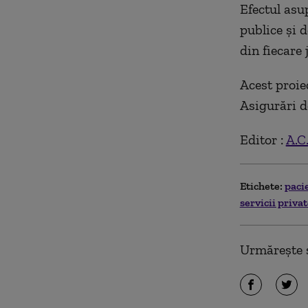
Efectul asu
publice și 
din fiecare 
Acest proie
Asigurări d
Editor :
A.C
Etichete:
paci
servicii priva
Urmărește ș