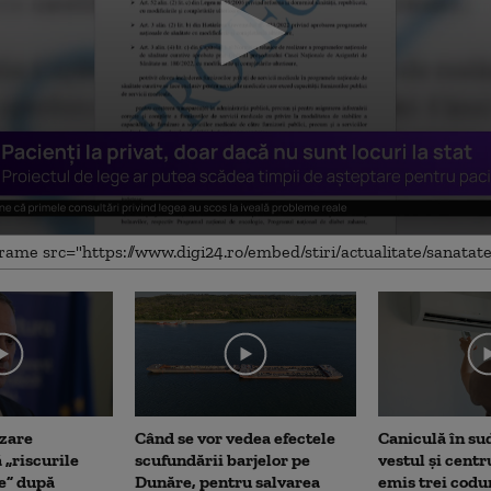
me
zare
Când se vor vedea efectele
Caniculă în sud 
 „riscurile
scufundării barjelor pe
vestul și centr
e” după
Dunăre, pentru salvarea
emis trei codu