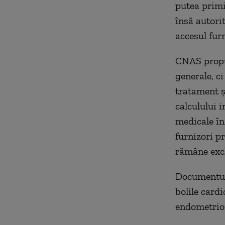
putea primi
însă autorit
accesul furn
CNAS propun
generale, c
tratament și
calculului 
medicale în
furnizori p
rămâne excl
Documentul
bolile cardi
endometrio