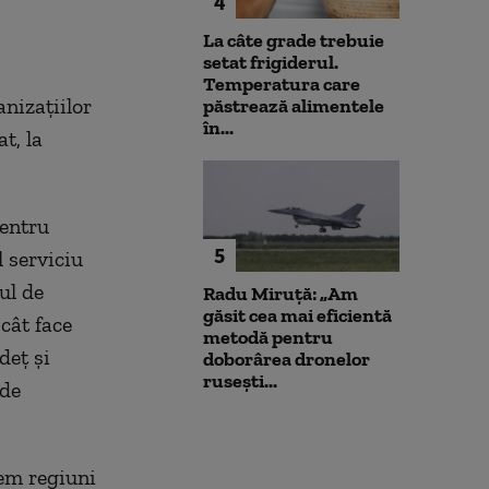
4
Alexandru Nazare: E un
neuniform și n
răgaz, nu motiv de relaxare
este nevoie ma
La câte grade trebuie
setat frigiderul.
Temperatura care
nizațiilor
păstrează alimentele
în...
t, la
pentru
5
l serviciu
ul de
Radu Miruță: „Am
găsit cea mai eficientă
 cât face
metodă pentru
deț și
doborârea dronelor
rusești...
 de
vem regiuni