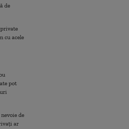
ă de
 private
m cu acele
nou
ate pot
uri
u nevoie de
ivați ar