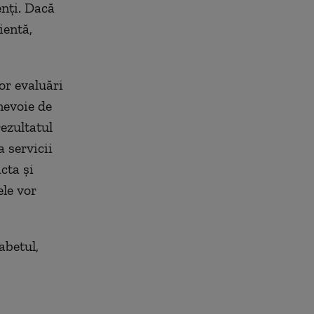
enți. Dacă
ientă,
or evaluări
nevoie de
rezultatul
a servicii
cta și
ele vor
betul,