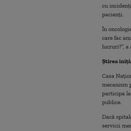
cu incidenț
pacienți.
În oncologie
care fac an
lucruri?”, 
Știrea iniți
Casa Națion
mecanism pr
participa l
publice.
Dacă spital
servicii me