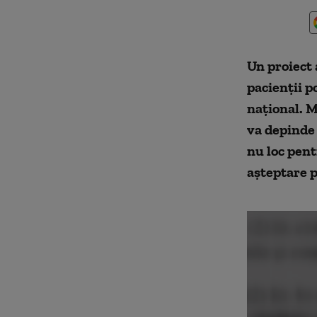
Un proiect
pacienții p
național. M
va depinde 
nu loc pen
așteptare p