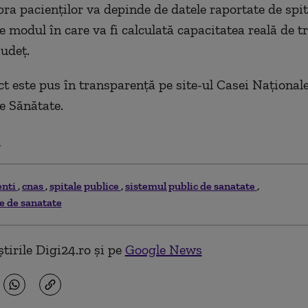
pra pacienților va depinde de datele raportate de spit
de modul în care va fi calculată capacitatea reală de 
județ.
ct este pus în transparență pe site-ul Casei Național
e Sănătate.
.
enti
cnas
spitale publice
sistemul public de sanatate
te de sanatate
tirile Digi24.ro și pe
Google News