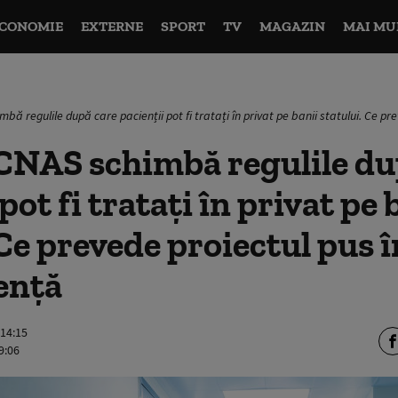
CONOMIE
EXTERNE
SPORT
TV
MAGAZIN
MAI MU
bă regulile după care pacienții pot fi tratați în privat pe banii statului. Ce p
CNAS schimbă regulile du
pot fi tratați în privat pe 
 Ce prevede proiectul pus î
ență
 14:15
9:06