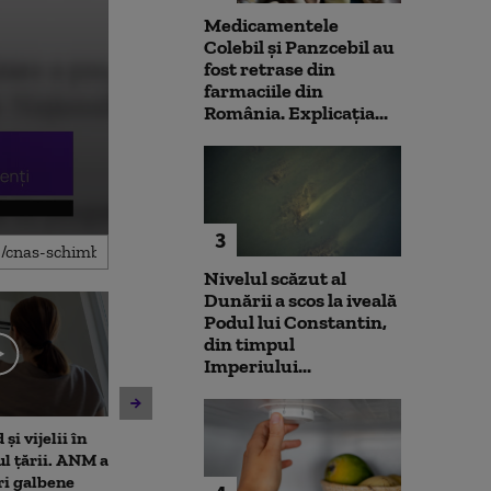
Medicamentele
Colebil și Panzcebil au
fost retrase din
farmaciile din
România. Explicația...
3
Nivelul scăzut al
Dunării a scos la iveală
Podul lui Constantin,
din timpul
Imperiului...
și vijelii în
Moody's menține ratingul de
De ce nu ajută 
ul țării. ANM a
țară al României, cu
la diminuarea s
ri galbene
perspectivă negativă.
Climatolog: Sun