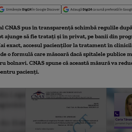
Urmărește
Digi24
în Google Discover
Adaugă
Digi24
ca sursă preferată în Googl
 al CNAS pus în transparență schimbă regulile după
ot ajunge să fie tratați și în privat, pe banii din pr
ai exact, accesul pacienților la tratament în clinici
de o formulă care măsoară dacă spitalele publice m
tru bolnavi. CNAS spune că această măsură va reduc
entru pacienți.