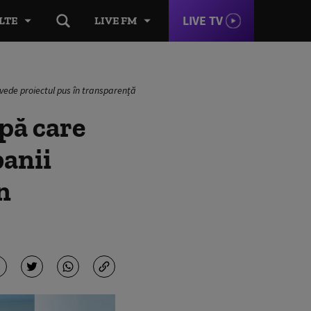
LIVE TV
LTE
LIVE FM
revede proiectul pus în transparență
pă care
banii
n