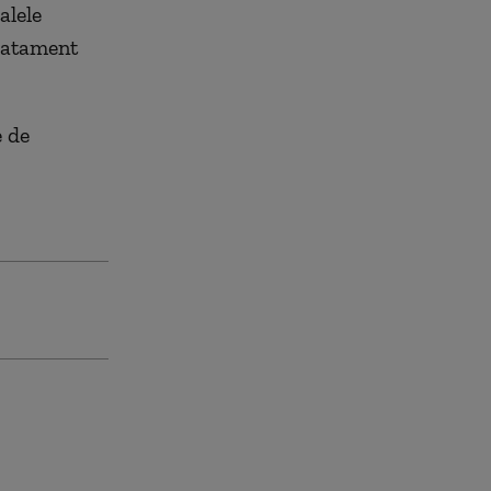
alele
tratament
e de