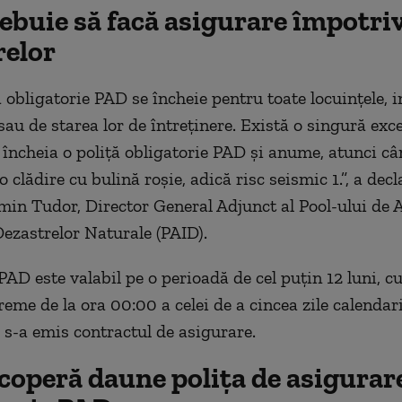
rebuie să facă asigurare împotri
relor
 obligatorie PAD se încheie pentru toate locuințele, i
sau de starea lor de întreținere. Există o singură exc
 încheia o poliță obligatorie PAD și anume, atunci câ
-o clădire cu bulină roșie, adică risc seismic 1.”, a dec
in Tudor, Director General Adjunct al Pool-ului de 
ezastrelor Naturale (PAID).
PAD este valabil pe o perioadă de cel puțin 12 luni, c
eme de la ora 00:00 a celei de a cincea zile calendari
e s-a emis contractul de asigurare.
coperă daune polița de asigurar