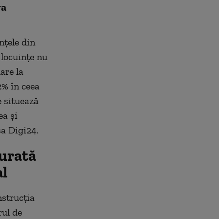
va
nțele din
 locuințe nu
are la
2% în ceea
e situează
ea și
sa Digi24.
gurată
al
nstrucția
rul de