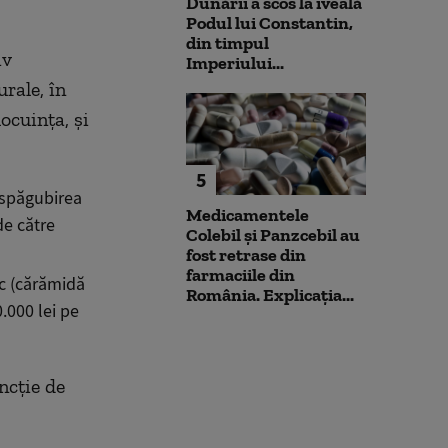
Dunării a scos la iveală
Podul lui Constantin,
din timpul
iv
Imperiului...
rale, în
ocuința, și
5
espăgubirea
Medicamentele
de către
Colebil și Panzcebil au
fost retrase din
farmaciile din
ic (cărămidă
România. Explicația...
.000 lei pe
ncție de