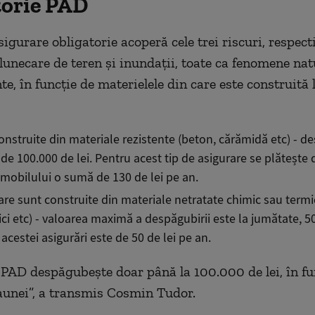
torie PAD
sigurare obligatorie acoperă cele trei riscuri, respect
lunecare de teren și inundații, toate ca fenomene natu
e, în funcție de materielele din care este construită l
onstruite din materiale rezistente (beton, cărămidă etc) - d
e 100.000 de lei. Pentru acest tip de asigurare se plătește 
imobilului o sumă de 130 de lei pe an.
are sunt construite din materiale netratate chimic sau term
ici etc) - valoarea maximă a despăgubirii este la jumătate, 50
 acestei asigurări este de 50 de lei pe an.
PAD despăgubește doar până la 100.000 de lei, în fu
unei”, a transmis Cosmin Tudor.