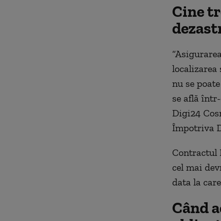
Cine t
dezast
“Asigurarea
localizarea 
nu se poate
se află într
Digi24 Cosm
Împotriva D
Contractul 
cel mai devr
data la car
Când a