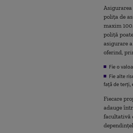
Asigurarea 
polița de a
maxim 100.0
poliță poate
asigurare a
oferind, pri
Fie o valo
Fie alte ri
față de terți
Fiecare pro
adauge într-
facultativă
dependințel