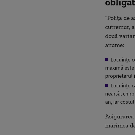
obliga
“Polița de a
cutremur, a
două variant
anume:
Locuințe c
maximă este d
proprietarul 
Locuințe c
nearsă, chirp
an, iar costul
Asigurarea 
mărimea da