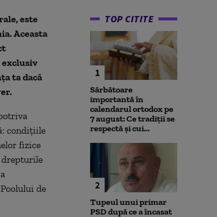
TOP CITITE
ale, este
ia. Aceasta
ct
 exclusiv
1
ța ta dacă
Sărbătoare
er.
importantă în
calendarul ortodox pe
potriva
7 august: Ce tradiții se
respectă și cui...
: condițiile
elor fizice
 drepturile
 a
2
 Poolului de
Tupeul unui primar
PSD după ce a încasat