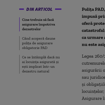
DIN ARTICOL
Polița PAD,
impusă prin
Cine trebuie să facă
oferă prote
asigurare împotriva
dezastrelor
catastrofal
ca urmare 
Când acoperă daune
polița de asigurare
nu este asi
obligatorie PAD
Legea 260/2
Ce se întâmplă dacă nu
ai locuința asigurată și
cutremurelo
ești implicat într-un
asigurării o
dezastru natural
sau juridice
și obligații
locuințelor;
Asigurare î