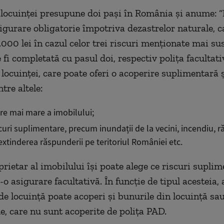
locuinței presupune doi pași în România și anume: “P
sigurare obligatorie împotriva dezastrelor naturale, 
00 lei în cazul celor trei riscuri menționate mai su
 fi completată cu pasul doi, respectiv polița facultati
 locuinței, care poate oferi o acoperire suplimentară 
ntre altele:
are mai mare a imobilului;
scuri suplimentare, precum inundații de la vecini, incendiu,
, extinderea răspunderii pe teritoriul României etc.
prietar al imobilului își poate alege ce riscuri supli
o asigurare facultativă. În funcție de tipul acesteia,
 de locuință poate acoperi și bunurile din locuință sa
e, care nu sunt acoperite de polița PAD.