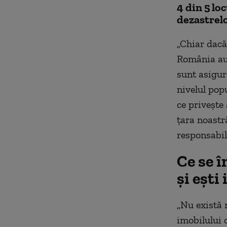
4 din 5 l
dezastrel
„Chiar dacă 
România au 
sunt asigur
nivelul pop
ce privește
țara noastră
responsabil
Ce se î
și ești
„Nu există 
imobilului o