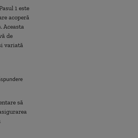
asul 1 este
care acoperă
s. Aceasta
vă de
și variată
 răspundere
mentare să
 asigurarea
u