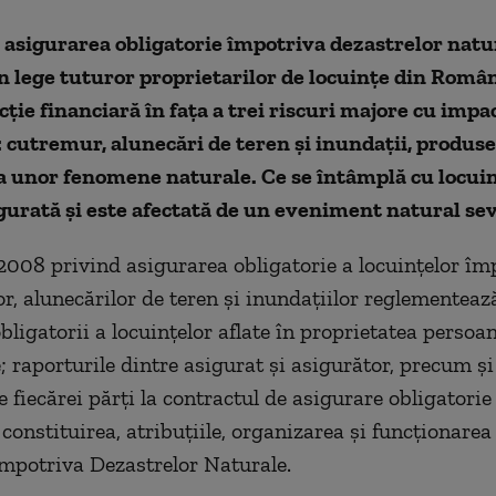
 asigurarea obligatorie împotriva dezastrelor natur
 lege tuturor proprietarilor de locuințe din Român
cție financiară în fața a trei riscuri majore cu impa
: cutremur, alunecări de teren și inundații, produse
a unor fenomene naturale. Ce se întâmplă cu locuin
gurată și este afectată de un eveniment natural sev
008 privind asigurarea obligatorie a locuințelor îm
r, alunecărilor de teren și inundațiilor reglementează
bligatorii a locuințelor aflate în proprietatea persoan
; raporturile dintre asigurat și asigurător, precum și
le fiecărei părți la contractul de asigurare obligatorie
 constituirea, atribuțiile, organizarea și funcționarea
mpotriva Dezastrelor Naturale.