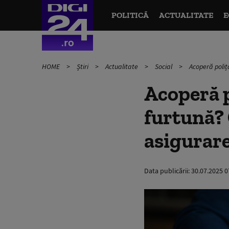
POLITICĂ
ACTUALITATE
E
HOME
Știri
Actualitate
Social
Acoperă poliț
Acoperă 
furtună? 
asigurare
Data publicării:
30.07.2025 0