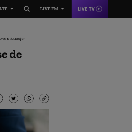
LIVE TV
LTE
LIVE FM
rie a locuinței
e de