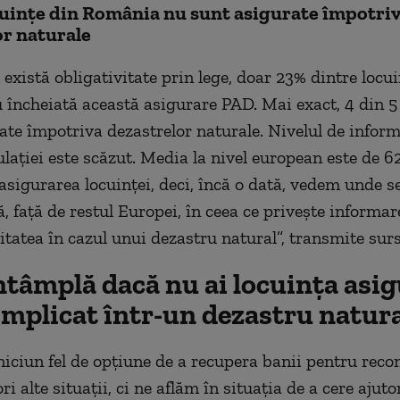
ocuințe din România nu sunt asigurate împotri
or naturale
există obligativitate prin lege, doar 23% dintre locui
încheiată această asigurare PAD. Mai exact, 4 din 5
ate împotriva dezastrelor naturale. Nivelul de inform
ulației este scăzut. Media la nivel european este de 6
 asigurarea locuinței, deci, încă o dată, vedem unde s
, față de restul Europei, în ceea ce privește informar
itatea în cazul unui dezastru natural”, transmite sur
ntâmplă dacă nu ai locuința asi
 implicat într-un dezastru natur
niciun fel de opțiune de a recupera banii pentru reco
ri alte situații, ci ne aflăm în situația de a cere ajuto