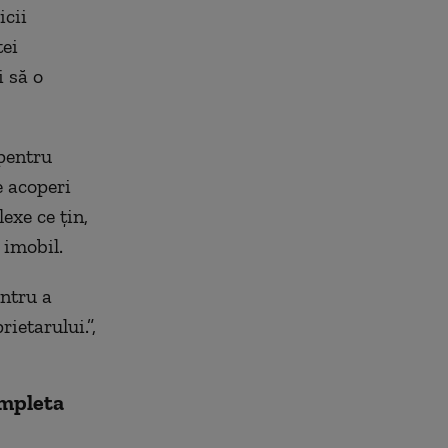
icii
tei
i să o
 pentru
e acoperi
exe ce țin,
 imobil.
entru a
ietarului.”,
ompleta