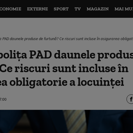
CONOMIE
EXTERNE
SPORT
TV
MAGAZIN
MAI MU
a PAD daunele produse de furtună? Ce riscuri sunt incluse în asigurarea obligato
polița PAD daunele produs
Ce riscuri sunt incluse în
a obligatorie a locuinței
7:00