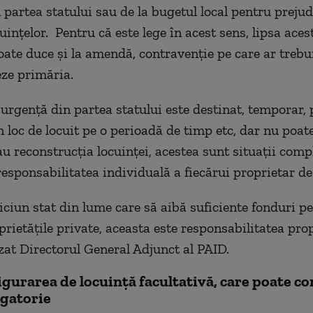
 partea statului sau de la bugetul local pentru prejud
ințelor. Pentru că este lege în acest sens, lipsa aces
oate duce și la amendă, contravenție pe care ar trebu
ze primăria.
 urgență din partea statului este destinat, temporar,
n loc de locuit pe o perioadă de timp etc, dar nu poat
u reconstrucția locuinței, acestea sunt situații compl
responsabilitatea individuală a fiecărui proprietar de
iciun stat din lume care să aibă suficiente fonduri p
rietățile private, aceasta este responsabilitatea propr
zat Directorul General Adjunct al PAID.
igurarea de locuință facultativă, care poate c
igatorie