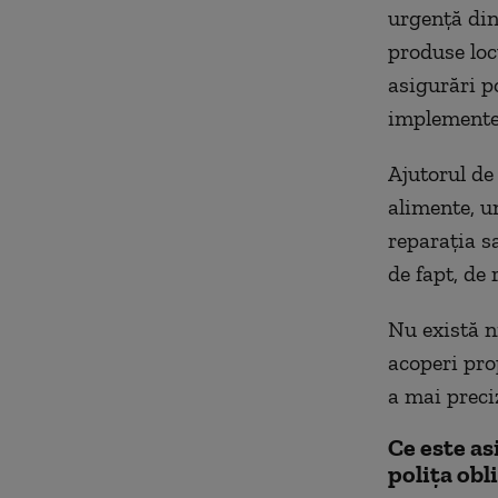
urgență din
produse locu
asigurări p
implemente
Ajutorul de
alimente, u
reparația sa
de fapt, de 
Nu există n
acoperi prop
a mai preci
Ce este as
polița obl