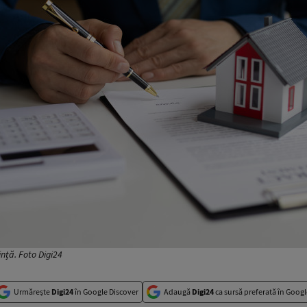
ință. Foto Digi24
Urmărește
Digi24
în Google Discover
Adaugă
Digi24
ca sursă preferată în Googl