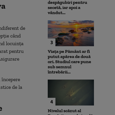
despăgubiri pentru
va
secetă, iar apoi a
vândut...
ndiferent de
epție când
3
nd locuința
larat pentru
Viața pe Pământ ar fi
putut apărea de două
Asigurare
ori. Studiul care pune
sub semnul
întrebării...
u începere
stice de la
4
e
Nivelul scăzut al