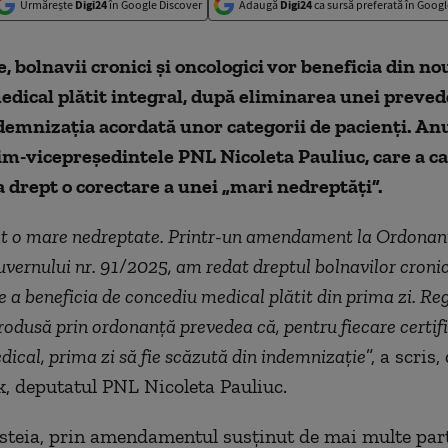
Urmărește
Digi24
în Google Discover
Adaugă
Digi24
ca sursă preferată în Googl
e, bolnavii cronici şi oncologici vor beneficia din no
dical plătit integral, după eliminarea unei preved
emnizaţia acordată unor categorii de pacienţi. Anu
im-vicepreşedintele PNL Nicoleta Pauliuc, care a cal
drept o corectare a unei „mari nedreptăţi”.
t o mare nedreptate. Printr-un amendament la Ordonan
vernului nr. 91/2025, am redat dreptul bolnavilor cronici
e a beneficia de concediu medical plătit din prima zi. Re
rodusă prin ordonanţă prevedea că, pentru fiecare certif
ical, prima zi să fie scăzută din indemnizaţie
”, a scris
, deputatul PNL Nicoleta Pauliuc.
esteia, prin amendamentul susţinut de mai multe part