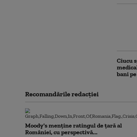
Disiden
despre 
partidu
fac rep
Ciucu s
medical
bani pe
Recomandările redacţiei
Moody's menține ratingul de țară al
României, cu perspectivă...