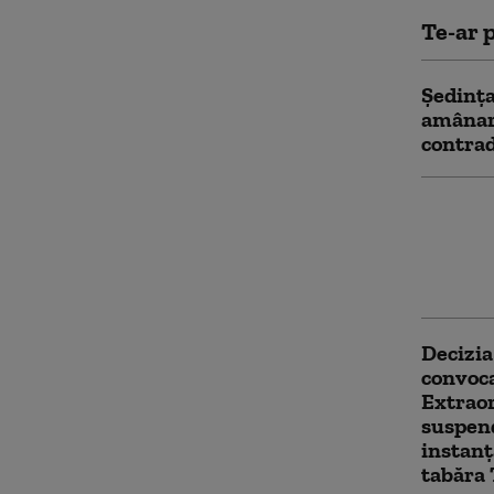
Te-ar p
Ședința
amânare
contrad
Schimb
angajaț
medical
boală
Decizia
convoc
Extraor
suspend
instanț
tabăra