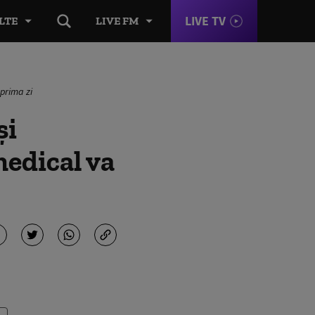
LIVE TV
LTE
LIVE FM
 prima zi
şi
medical va