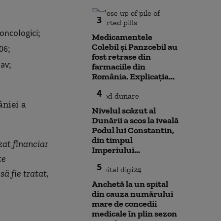
3
oncologici;
Medicamentele
Colebil și Panzcebil au
06;
fost retrase din
av;
farmaciile din
România. Explicația...
4
niei a
Nivelul scăzut al
Dunării a scos la iveală
Podul lui Constantin,
din timpul
zat financiar
Imperiului...
te
5
ă fie tratat,
Anchetă la un spital
din cauza numărului
mare de concedii
medicale în plin sezon