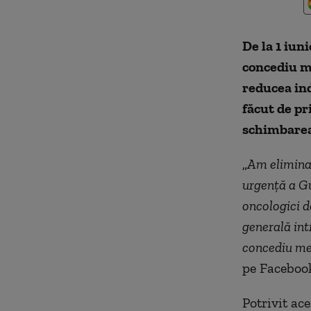
De la 1 iuni
concediu me
reducea ind
făcut de pr
schimbarea 
„
Am elimina
urgenţă a Gu
oncologici d
generală int
concediu med
pe Facebook
Potrivit ac