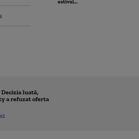
estival...
i
! Decizia luată,
y a refuzat oferta
ort