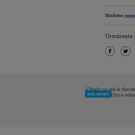
Etichete:
conc
Urmărește ș
DIGI SPORT