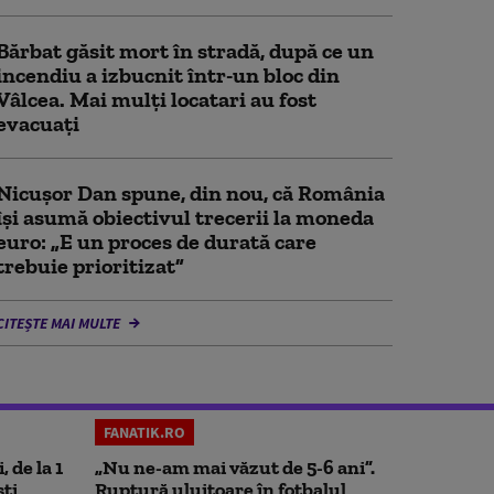
Bărbat găsit mort în stradă, după ce un
incendiu a izbucnit într-un bloc din
Vâlcea. Mai mulți locatari au fost
evacuați
Nicușor Dan spune, din nou, că România
își asumă obiectivul trecerii la moneda
euro: „E un proces de durată care
trebuie prioritizat”
CITEȘTE MAI MULTE
FANATIK.RO
, de la 1
„Nu ne-am mai văzut de 5-6 ani”.
ști
Ruptură uluitoare în fotbalul