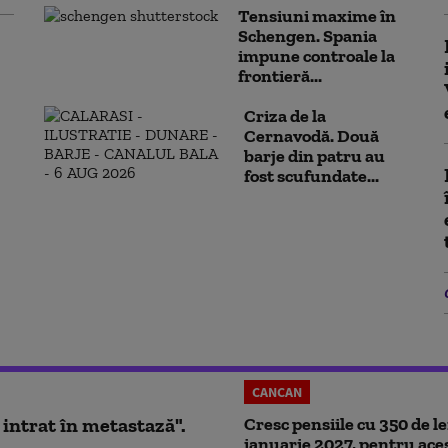
Tensiuni maxime în
Schengen. Spania
impune controale la
frontieră...
Criza de la
Cernavodă. Două
barje din patru au
fost scufundate...
CANCAN
 intrat în metastază".
Cresc pensiile cu 350 de lei
ianuarie 2027, pentru ace