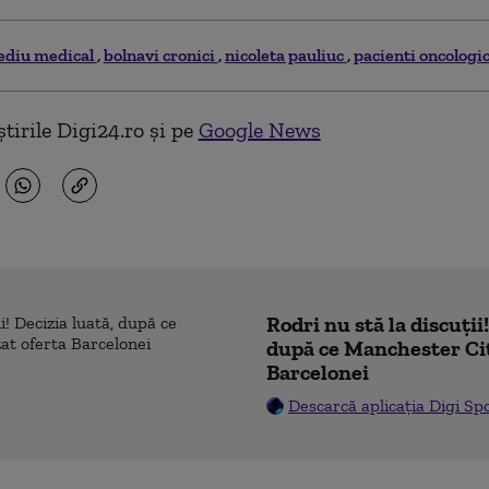
ediu medical
bolnavi cronici
nicoleta pauliuc
pacienti oncologic
tirile Digi24.ro și pe
Google News
Rodri nu stă la discuții
după ce Manchester Cit
Barcelonei
Descarcă aplicația Digi Sp