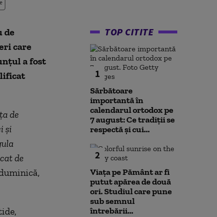
e
TOP CITITE
u de
eri care
nţul a fost
1
ificat
Sărbătoare
importantă în
calendarul ortodox pe
ţa de
7 august: Ce tradiții se
 şi
respectă și cui...
gula
2
icat de
, duminică,
Viața pe Pământ ar fi
putut apărea de două
ori. Studiul care pune
sub semnul
ide,
întrebării...