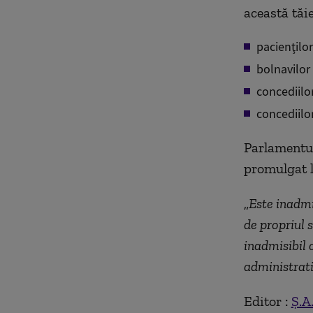
această tăi
pacienţilor
bolnavilor
concediilor
concediilo
Parlamentul
promulgat l
„
Este inadmis
de propriul 
inadmisibil 
administrati
Editor :
Ș.A