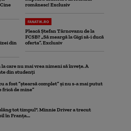
 Cine
românesc! Exclusiv
FANATIK.RO
Pleacă Ștefan Târnovanu de la
FCSB? „Să meargă la Gigi să-i ducă
izei din
oferta”. Exclusiv
la care nu mai vrea nimeni să înveţe. A
te din studenţi
a fost ”ștearsă complet” și nu s-a mai putut
e frică de mine”
 plâng tot timpul". Minnie Driver a trecut
l în Franța...