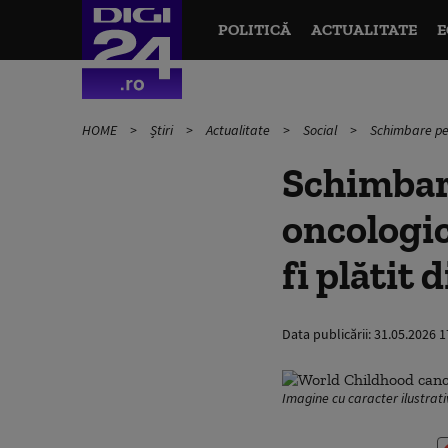
POLITICĂ
ACTUALITATE
E
HOME
Știri
Actualitate
Social
Schimbare pent
Schimbare
oncologic
fi plătit 
Data publicării:
31.05.2026 1
Imagine cu caracter ilustrati