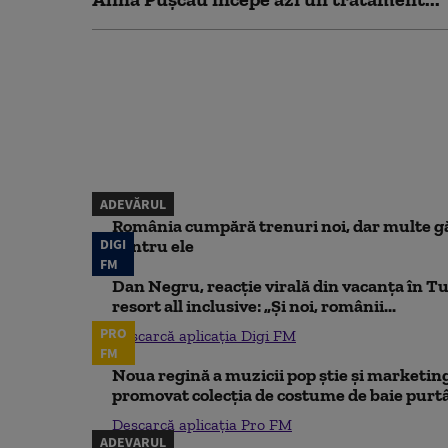
ADEVĂRUL
România cumpără trenuri noi, dar multe gă
DIGI
pentru ele
FM
Dan Negru, reacție virală din vacanța în Tu
resort all inclusive: „Și noi, românii...
PRO
Descarcă aplicația Digi FM
FM
Noua regină a muzicii pop știe și marketing
promovat colecția de costume de baie purtâ
Descarcă aplicația Pro FM
ADEVARUL