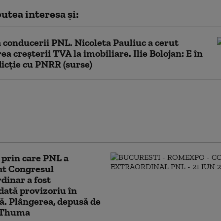
utea interesa și:
 conducerii PNL. Nicoleta Pauliuc a cerut
a creșterii TVA la imobiliare. Ilie Bolojan: E în
icție cu PNRR (surse)
area care nemulțumește
ii din Germania: concediul
, prezentat din prima zi de
 prin care PNL a
at Congresul
dinar a fost
ată provizoriu în
ă. Plângerea, depusă de
 Thuma