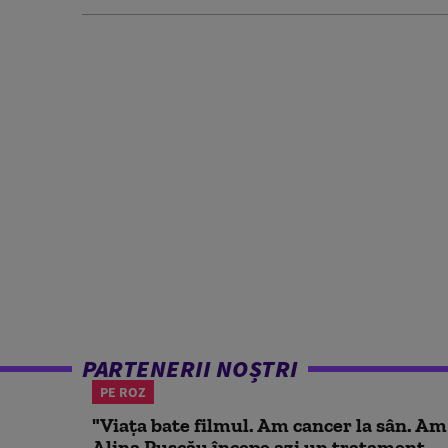
PARTENERII NOȘTRI
PE ROZ
"Viața bate filmul. Am cancer la sân. Am
Alina Pușcău începe azi un tratament...