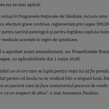
ere nu se mai aplică:
 incluşi în Programele Naţionale de Sănătate, inclusiv celor 
 cu afecţiuni grave continue, reglementaţi prin Legea 399/20
 pentru sarcină patologică şi pentru îngrijirea copilului boln
r medicale acordate în regim de spitalizare.
 a aprobat acest amendament, iar Preşedintele Româ
egea, cu aplicabilitate din 1 iunie 2026.
ibil ca un om care se luptă pentru viaţa lui să fie penali
stat pentru că boala nu se vindecă într-o singură lună. Es
ca un pacient care îşi face tratamentul prescris de medic s
v, ca un suspect de abuz
”, a mai transmis Pauliuc.
.