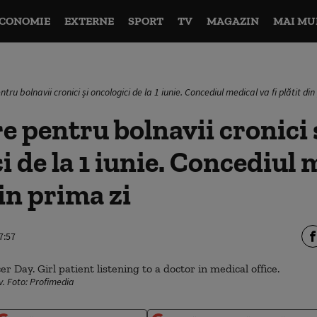
CONOMIE
EXTERNE
SPORT
TV
MAGAZIN
MAI MU
ru bolnavii cronici şi oncologici de la 1 iunie. Concediul medical va fi plătit din
 pentru bolnavii cronici 
i de la 1 iunie. Concediul 
din prima zi
7:57
v. Foto: Profimedia