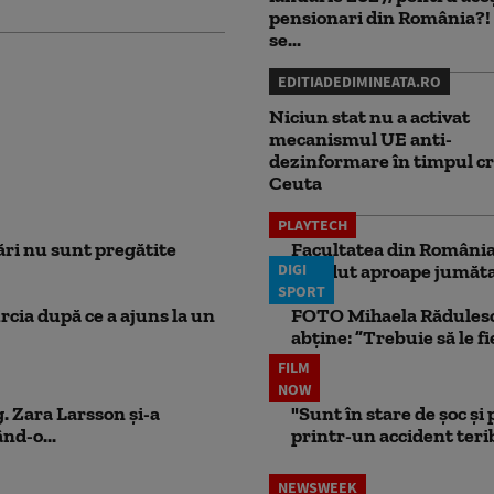
pensionari din România?!
se...
EDITIADEDIMINEATA.RO
Niciun stat nu a activat
mecanismul UE anti-
dezinformare în timpul cr
Ceuta
PLAYTECH
ri nu sunt pregătite
Facultatea din România 
DIGI
pierdut aproape jumăta
SPORT
rcia după ce a ajuns la un
FOTO Mihaela Rădulescu 
abține: ”Trebuie să le fi
FILM
NOW
. Zara Larsson și-a
"Sunt în stare de șoc și
nd-o...
printr-un accident teribi
NEWSWEEK