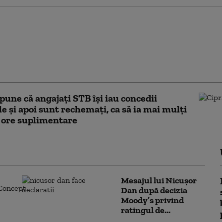
ța din PNL. Bolojan,
contestatarii din
l său: „Nu mă apuc să
roșuri în spațiul public”
pune că angajați STB își iau concedii
e și apoi sunt rechemați, ca să ia mai mulți
 ore suplimentare
Mesajul lui Nicușor
Dan după decizia
Moody’s privind
ratingul de...