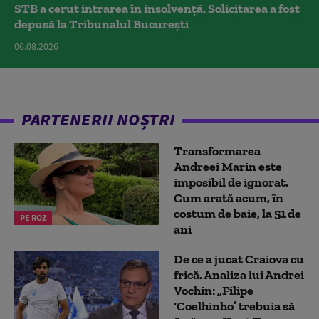
STB a cerut intrarea în insolvență. Solicitarea a fost
depusă la Tribunalul București
06.08.2026
PARTENERII NOȘTRI
Transformarea
Andreei Marin este
imposibil de ignorat.
Cum arată acum, în
costum de baie, la 51 de
PE ROZ
ani
De ce a jucat Craiova cu
frică. Analiza lui Andrei
Vochin: „Filipe
‘Coelhinho’ trebuia să