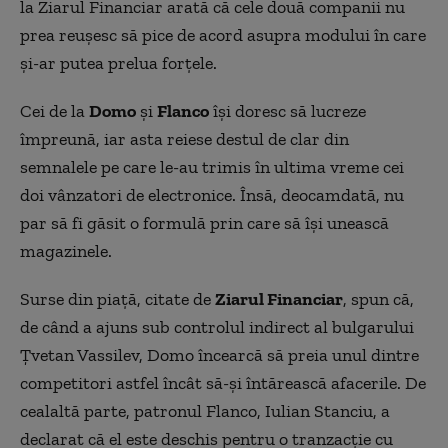
la Ziarul Financiar arată că cele două companii nu
prea reuşesc să pice de acord asupra modului în care
şi-ar putea prelua forţele.
Cei de la
Domo
și
Flanco
își doresc să lucreze
împreună, iar asta reiese destul de clar din
semnalele pe care le-au trimis în ultima vreme cei
doi vânzatori de electronice. Însă, deocamdată, nu
par să fi găsit o formulă prin care să își unească
magazinele.
Surse din piață, citate de
Ziarul Financiar
, spun că,
de când a ajuns sub controlul indirect al bulgarului
Țvetan Vassilev, Domo încearcă să preia unul dintre
competitori astfel încât să-și întărească afacerile. De
cealaltă parte, patronul Flanco, Iulian Stanciu, a
declarat că el este deschis pentru o tranzacție cu