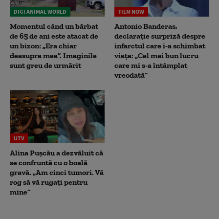
DIGI ANIMAL WORLD
FILM NOW
Momentul când un bărbat
Antonio Banderas,
de 65 de ani este atacat de
declarație surpriză despre
un bizon: „Era chiar
infarctul care i-a schimbat
deasupra mea”. Imaginile
viața: „Cel mai bun lucru
sunt greu de urmărit
care mi s-a întâmplat
vreodată”
UTV
Alina Pușcău a dezvăluit că
se confruntă cu o boală
gravă. „Am cinci tumori. Vă
rog să vă rugați pentru
mine”