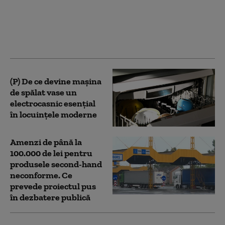
putea întoarce în PNL.
„Sunt convins că pot să
pun și eu umărul la
viitorul partidului”
(P) De ce devine mașina
de spălat vase un
electrocasnic esențial
în locuințele moderne
Amenzi de până la
100.000 de lei pentru
produsele second-hand
neconforme. Ce
prevede proiectul pus
în dezbatere publică