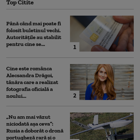
Top Citite
Până când mai poate fi
folosit buletinul vechi.
Autoritățile au stabilit
pentru cine se...
1
Cine este românca
Alecsandra Drăgoi,
tânăra care a realizat
fotografia oficială a
2
noului...
„Nu am mai văzut
niciodată așa ceva”:
Rusia a doborât o dronă
portugheză rară și o