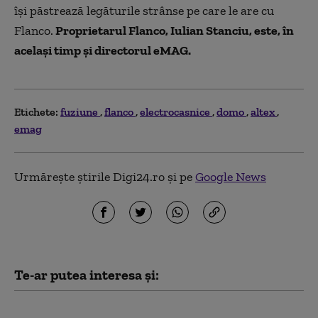
își păstrează legăturile strânse pe care le are cu
Flanco.
Proprietarul Flanco, Iulian Stanciu, este, în
același timp și directorul eMAG.
Etichete:
fuziune
flanco
electrocasnice
domo
altex
emag
Urmărește știrile Digi24.ro și pe
Google News
Te-ar putea interesa și:
Ludovic Orban s-ar