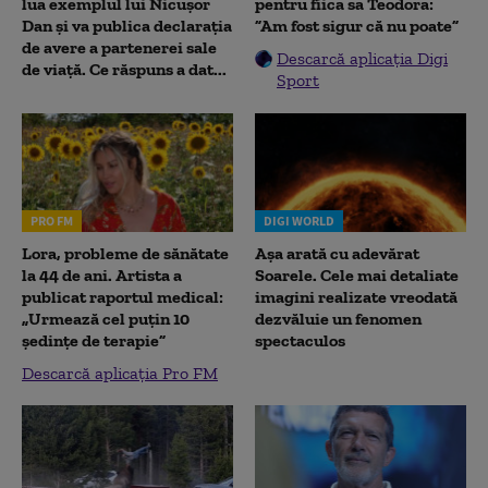
lua exemplul lui Nicușor
pentru fiica sa Teodora:
Dan și va publica declarația
”Am fost sigur că nu poate”
de avere a partenerei sale
Descarcă aplicația Digi
de viață. Ce răspuns a dat...
Sport
PRO FM
DIGI WORLD
Lora, probleme de sănătate
Așa arată cu adevărat
la 44 de ani. Artista a
Soarele. Cele mai detaliate
publicat raportul medical:
imagini realizate vreodată
„Urmează cel puțin 10
dezvăluie un fenomen
ședințe de terapie”
spectaculos
Descarcă aplicația Pro FM