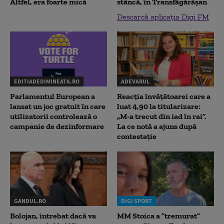
Altfel, era foarte mică
stâncă, în Transfăgărăşan
Descarcă aplicația Digi FM
EDITIADEDIMINEATA.RO
ADEVARUL
Parlamentul European a
Reacția învățătoarei care a
lansat un joc gratuit în care
luat 4,90 la titularizare:
utilizatorii controlează o
„M-a trecut din iad în rai”.
campanie de dezinformare
La ce notă a ajuns după
contestație
GANDUL.RO
DIGI SPORT
Bolojan, întrebat dacă va
MM Stoica a ”tremurat”