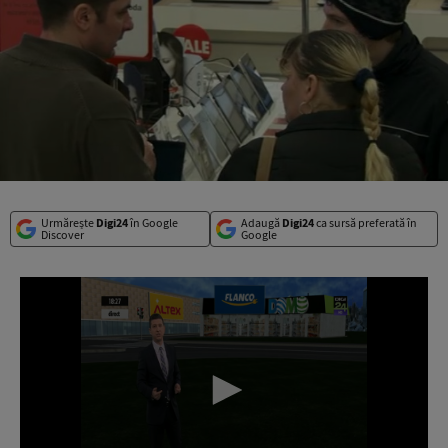
Urmărește
Digi24
în Google
Adaugă
Digi24
ca sursă preferată în
Discover
Google