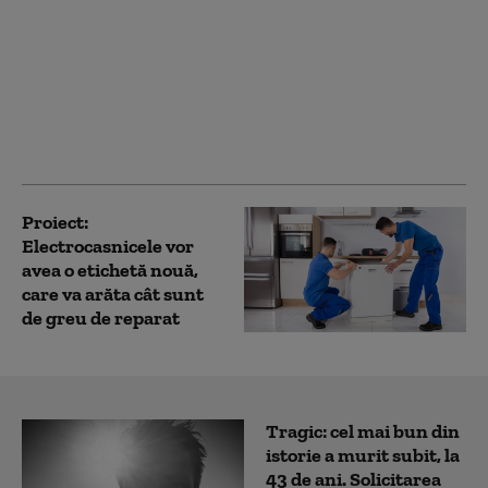
Musk a anunțat
fuziunea companiilor
SpaceX, din domeniul
spațial, și xAI, de
inteligență artificială.
Valoarea: 1.000 de
miliarde USD
Proiect:
Electrocasnicele vor
avea o etichetă nouă,
care va arăta cât sunt
de greu de reparat
Tragic: cel mai bun din
istorie a murit subit, la
43 de ani. Solicitarea