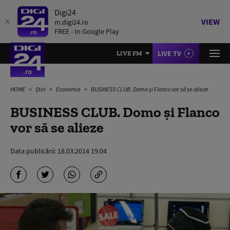
Digi24
VIEW
m.digi24.ro
FREE - In Google Play
LIVE TV
LIVE FM
HOME
Știri
Economie
BUSINESS CLUB. Domo și Flanco vor să se alieze
BUSINESS CLUB. Domo și Flanco
vor să se alieze
Data publicării:
18.03.2014 19:04