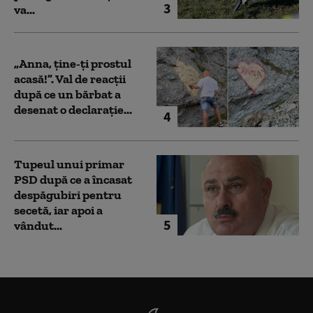
3
va...
„Anna, ţine-ţi prostul
acasă!”. Val de reacții
după ce un bărbat a
desenat o declarație...
4
Tupeul unui primar
PSD după ce a încasat
despăgubiri pentru
secetă, iar apoi a
5
vândut...