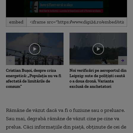
0
embed
seconds
of
2
minutes,
21
seconds
Cristian Bușoi, despre criza
Noi verificări pe aeroportul din
energetică: „Populația nu va fi
Leipzig: sute de polițiști caută
afectată de limitările de
o a doua dronă. Varianta
consum”
exclusă de anchetatori
Rămâne de văzut dacă va fi o fuziune sau o preluare.
Sau mai, degrabă rămâne de văzut cine pe cine va
prelua. Căci informaţiile din piaţă, obţinute de cei de