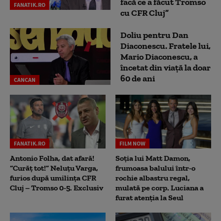
facă ce a făcut Tromso
FANATIK.RO
cu CFR Cluj”
Doliu pentru Dan
Diaconescu. Fratele lui,
Mario Diaconescu, a
încetat din viață la doar
60 de ani
CANCAN
FANATIK.RO
FILM NOW
Antonio Folha, dat afară!
Soția lui Matt Damon,
“Curăț tot!” Neluțu Varga,
frumoasa balului într-o
furios după umilința CFR
rochie albastru regal,
Cluj – Tromso 0-5. Exclusiv
mulată pe corp. Luciana a
furat atenția la Seul