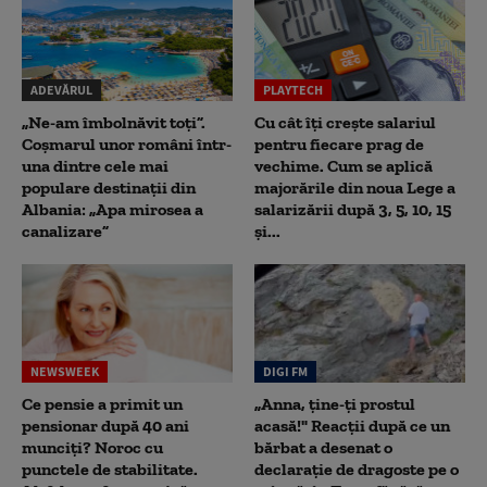
ADEVĂRUL
PLAYTECH
„Ne-am îmbolnăvit toți”.
Cu cât îți crește salariul
Coșmarul unor români într-
pentru fiecare prag de
una dintre cele mai
vechime. Cum se aplică
populare destinații din
majorările din noua Lege a
Albania: „Apa mirosea a
salarizării după 3, 5, 10, 15
canalizare”
și...
NEWSWEEK
DIGI FM
Ce pensie a primit un
„Anna, ţine-ţi prostul
pensionar după 40 ani
acasă!" Reacţii după ce un
munciți? Noroc cu
bărbat a desenat o
punctele de stabilitate.
declaraţie de dragoste pe o