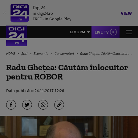
Digi24
VIEW
m.digi24.ro
FREE - In Google Play
LIVE TV
LIVE FM
HOME
Știri
Economie
Consumatori
Radu Ghețea: Căutăm înlocuitor pentru ROBOR
Radu Ghețea: Căutăm înlocuitor
pentru ROBOR
Data publicării:
24.11.2017 12:26