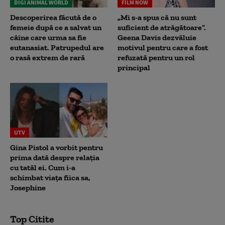
DIGI ANIMAL WORLD
FILM NOW
Descoperirea făcută de o
„Mi s-a spus că nu sunt
femeie după ce a salvat un
suficient de atrăgătoare”.
câine care urma sa fie
Geena Davis dezvăluie
eutanasiat. Patrupedul are
motivul pentru care a fost
o rasă extrem de rară
refuzată pentru un rol
principal
UTV
Gina Pistol a vorbit pentru
prima dată despre relația
cu tatăl ei. Cum i-a
schimbat viața fiica sa,
Josephine
Top Citite