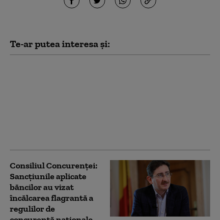
Te-ar putea interesa și:
Cristian Păun, despre
sancțiunile din piața
interbancară:
„Consiliul Concurenței
amendează o piață și
are un dosar extrem de
slab”
Consiliul Concurenței:
Sancțiunile aplicate
băncilor au vizat
încălcarea flagrantă a
regulilor de
concurență naționale