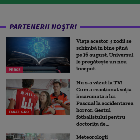
PARTENERII NOȘTRI
Viața acestor 3 zodii se
schimbă în bine până
pe 16 august. Universul
le pregătește un nou
început
PE ROZ
Nu s-a văzut la TV!
Cum a reacţionat soţia
însărcinată a lui
Pascual la accidentarea
horror. Gestul
FANATIK.RO
fotbalistului pentru
doctoriţa de...
Meteorologii