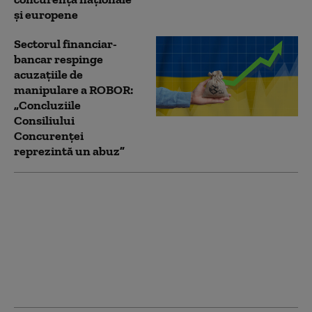
și europene
Sectorul financiar-
bancar respinge
acuzațiile de
manipulare a ROBOR:
„Concluziile
Consiliului
Concurenței
reprezintă un abuz”
Bogdan Chirițoiu:
„Decizia din cazul
ROBOR vizează
exclusiv încălcarea
normelor de
concurență de către
bănci”