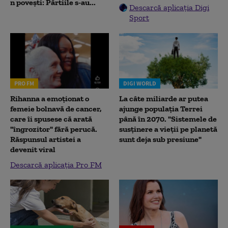
n povești: Pârtiile s-au...
Descarcă aplicația Digi
Sport
PRO FM
DIGI WORLD
Rihanna a emoționat o
La câte miliarde ar putea
femeie bolnavă de cancer,
ajunge populația Terrei
care îi spusese că arată
până în 2070. "Sistemele de
"îngrozitor" fără perucă.
susținere a vieții pe planetă
Răspunsul artistei a
sunt deja sub presiune"
devenit viral
Descarcă aplicația Pro FM