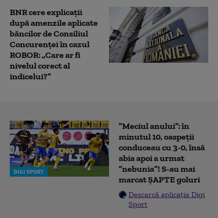
BNR cere explicații
după amenzile aplicate
băncilor de Consiliul
Concurenței în cazul
ROBOR: „Care ar fi
nivelul corect al
indicelui?”
”Meciul anului”: în
minutul 10, oaspeții
conduceau cu 3-0, însă
abia apoi a urmat
”nebunia”! S-au mai
DIGI SPORT
marcat ȘAPTE goluri
Descarcă aplicația Digi
Sport