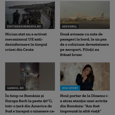
EDITIADEDIMINEATA.RO
ADEVARUL
Niciun stat nu a activat
Două avioane cu sute de
mecanismul UE anti-
pasageri la bord, la un pas
dezinformare în timpul
de o coliziune devastatoare
crizei din Ceuta
pe aeroport. Piloții au
frânat brusc
GANDUL.RO
DIGI SPORT
În timp ce România și
Noul portar de la Dinamo i-
Europa fierb la peste 40°C,
a atras atenția unei actrițe
într-o țară din America de
din România: ”Am fost
Sud a început o ninsoare ca-
împreună în altă viață”