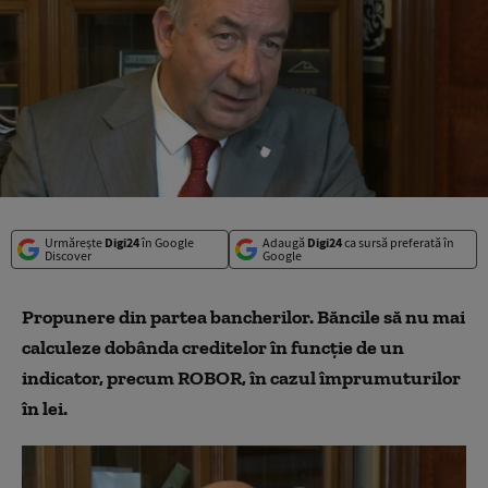
Urmărește
Digi24
în Google
Adaugă
Digi24
ca sursă preferată în
Discover
Google
Propunere din partea bancherilor. Băncile să nu mai
calculeze dobânda creditelor în funcţie de un
indicator, precum ROBOR, în cazul împrumuturilor
în lei.