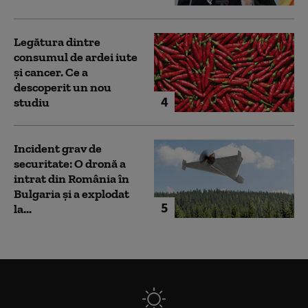
Legătura dintre
consumul de ardei iute
și cancer. Ce a
descoperit un nou
4
studiu
Incident grav de
securitate: O dronă a
intrat din România în
Bulgaria şi a explodat
5
la...