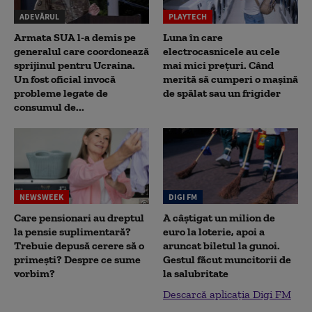
ADEVĂRUL
PLAYTECH
Armata SUA l-a demis pe
Luna în care
generalul care coordonează
electrocasnicele au cele
sprijinul pentru Ucraina.
mai mici prețuri. Când
Un fost oficial invocă
merită să cumperi o mașină
probleme legate de
de spălat sau un frigider
consumul de...
NEWSWEEK
DIGI FM
Care pensionari au dreptul
A câștigat un milion de
la pensie suplimentară?
euro la loterie, apoi a
Trebuie depusă cerere să o
aruncat biletul la gunoi.
primești? Despre ce sume
Gestul făcut muncitorii de
vorbim?
la salubritate
Descarcă aplicația Digi FM