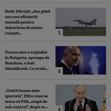
Radu Miruță: „Am găsit
cea mai eficientă
metodă pentru
doborârea dronelor
1
rusești...
Drona care a explodat
în Bulgaria, aproape de
România, a fost
identificată. Ce arată...
2
„Toată lumea este
speriată”. Elita rusă se
teme că FSB „scapă de
sub control”, după ce...
3