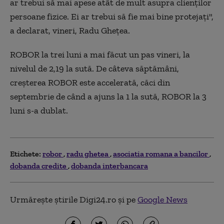
ar trebui să mai apese atât de mult asupra clienţilor
persoane fizice. Ei ar trebui să fie mai bine protejaţi",
a declarat, vineri, Radu Gheţea.
ROBOR la trei luni a mai făcut un pas vineri, la
nivelul de 2,19 la sută. De câteva săptămâni,
creşterea ROBOR este accelerată, căci din
septembrie de când a ajuns la 1 la sută, ROBOR la 3
luni s-a dublat.
Etichete:
robor
radu ghetea
asociatia romana a bancilor
dobanda credite
dobanda interbancara
Urmărește știrile Digi24.ro și pe
Google News