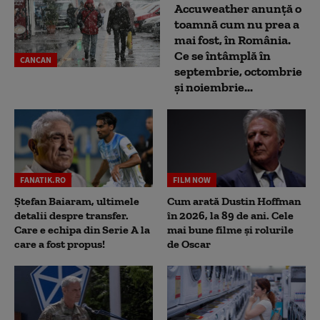
Accuweather anunță o
toamnă cum nu prea a
mai fost, în România.
Ce se întâmplă în
CANCAN
septembrie, octombrie
și noiembrie...
FANATIK.RO
FILM NOW
Ștefan Baiaram, ultimele
Cum arată Dustin Hoffman
detalii despre transfer.
în 2026, la 89 de ani. Cele
Care e echipa din Serie A la
mai bune filme și rolurile
care a fost propus!
de Oscar