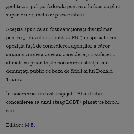
„politizat" poliţia federală pentru a le face pe plac
superiorilor, inclusiv preşedintelui.
Aceştia spun că au fost sancţionaţi disciplinar
pentru „refuzul de a politiza FBI", în special prin
opoziţia faţă de concedierea agenţilor a căror
singură vină era că erau consideraţi insuficient
aliniaţi cu priorităţile noii administraţii sau
denunţaţi public de baza de fideli ai lui Donald
Trump.
În noiembrie, un fost angajat FBI a atribuit
concedierea sa unui steag LGBT+ plasat pe biroul
său.
Editor :
M.B.