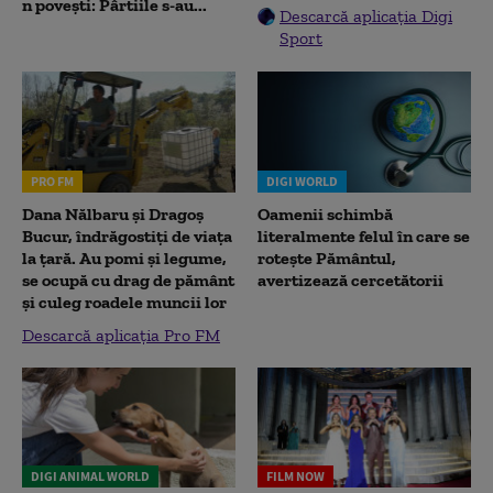
n povești: Pârtiile s-au...
Descarcă aplicația Digi
Sport
PRO FM
DIGI WORLD
Dana Nălbaru și Dragoș
Oamenii schimbă
Bucur, îndrăgostiți de viața
literalmente felul în care se
la țară. Au pomi și legume,
rotește Pământul,
se ocupă cu drag de pământ
avertizează cercetătorii
și culeg roadele muncii lor
Descarcă aplicația Pro FM
DIGI ANIMAL WORLD
FILM NOW