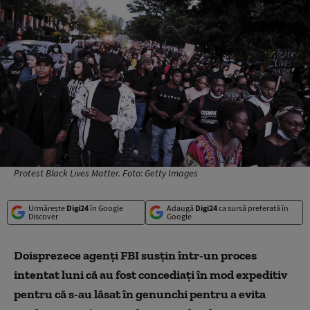
Protest Black Lives Matter. Foto: Getty Images
Urmărește
Digi24
în Google
Adaugă
Digi24
ca sursă preferată în
Discover
Google
Doisprezece agenţi FBI susţin într-un proces
intentat luni că au fost concediaţi în mod expeditiv
pentru că s-au lăsat în genunchi pentru a evita