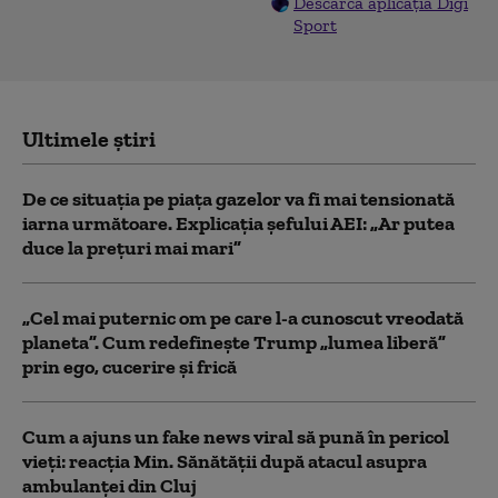
Descarcă aplicația Digi
Sport
Ultimele știri
De ce situaţia pe piaţa gazelor va fi mai tensionată
iarna următoare. Explicația șefului AEI: „Ar putea
duce la preţuri mai mari”
„Cel mai puternic om pe care l-a cunoscut vreodată
planeta”. Cum redefinește Trump „lumea liberă”
prin ego, cucerire și frică
Cum a ajuns un fake news viral să pună în pericol
vieți: reacția Min. Sănătății după atacul asupra
ambulanței din Cluj