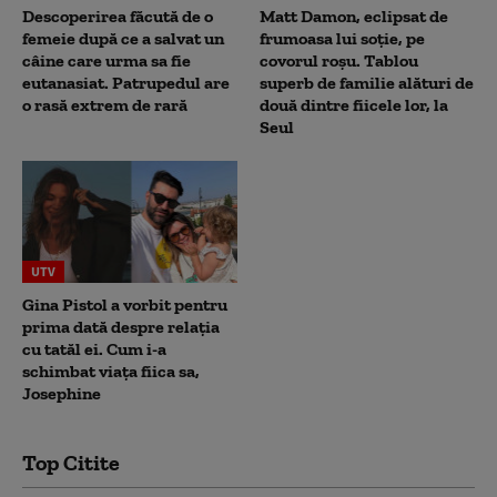
Descoperirea făcută de o
Matt Damon, eclipsat de
femeie după ce a salvat un
frumoasa lui soție, pe
câine care urma sa fie
covorul roșu. Tablou
eutanasiat. Patrupedul are
superb de familie alături de
o rasă extrem de rară
două dintre fiicele lor, la
Seul
UTV
Gina Pistol a vorbit pentru
prima dată despre relația
cu tatăl ei. Cum i-a
schimbat viața fiica sa,
Josephine
Top Citite