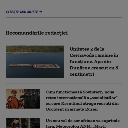
CITEȘTE MAI MULTE
Recomandările redacţiei
Unitatea 2 de la
Cernavodă rămâne în
funcțiune. Apa din
Dunăre a crescut cu 8
centimetri
Cum funcționează Sovintern, noua
rețea internațională a „socialiștilor”
cu care Kremlinul atrage recruți din
Occident în armata Rusiei
Un nou val de aer african va cuprinde
țara. Meteorolog ANM: „Marți