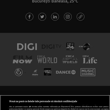
București Băneasa, 25°C
TERMENI ȘI CONDIȚII
POLITICA DE CONFIDENȚIALITATE
Nouă ne pasă ca datele tale personale să rămână confidențiale
Noi și partenerii noștri
30
stocăm și/sau accesăm informații pe dispozitivul dvs., precum identificatorii cookie unici pentru
prelucrarea datelor cu caracter personal. Puteți accepta sau gestiona alegerile dvs. făcând clic mai jos sau în orice moment, pe pagina