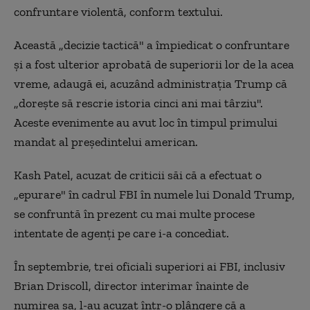
confruntare violentă, conform textului.
Această „decizie tactică" a împiedicat o confruntare
şi a fost ulterior aprobată de superiorii lor de la acea
vreme, adaugă ei, acuzând administraţia Trump că
„doreşte să rescrie istoria cinci ani mai târziu".
Aceste evenimente au avut loc în timpul primului
mandat al preşedintelui american.
Kash Patel, acuzat de criticii săi că a efectuat o
„epurare" în cadrul FBI în numele lui Donald Trump,
se confruntă în prezent cu mai multe procese
intentate de agenţi pe care i-a concediat.
În septembrie, trei oficiali superiori ai FBI, inclusiv
Brian Driscoll, director interimar înainte de
numirea sa, l-au acuzat într-o plângere că a