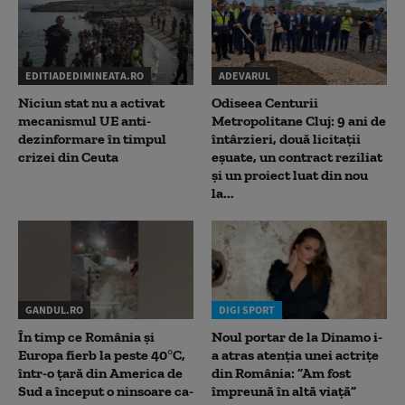
EDITIADEDIMINEATA.RO
ADEVARUL
Niciun stat nu a activat
Odiseea Centurii
mecanismul UE anti-
Metropolitane Cluj: 9 ani de
dezinformare în timpul
întârzieri, două licitații
crizei din Ceuta
eșuate, un contract reziliat
și un proiect luat din nou
la...
GANDUL.RO
DIGI SPORT
În timp ce România și
Noul portar de la Dinamo i-
Europa fierb la peste 40°C,
a atras atenția unei actrițe
într-o țară din America de
din România: ”Am fost
Sud a început o ninsoare ca-
împreună în altă viață”