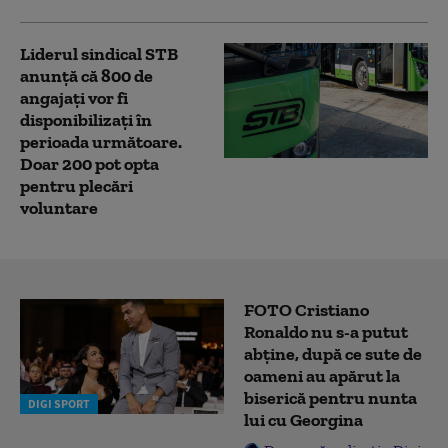
Liderul sindical STB
anunță că 800 de
angajaţi vor fi
disponibilizaţi în
perioada următoare.
Doar 200 pot opta
pentru plecări
voluntare
FOTO Cristiano
Ronaldo nu s-a putut
abține, după ce sute de
oameni au apărut la
biserică pentru nunta
DIGI SPORT
lui cu Georgina