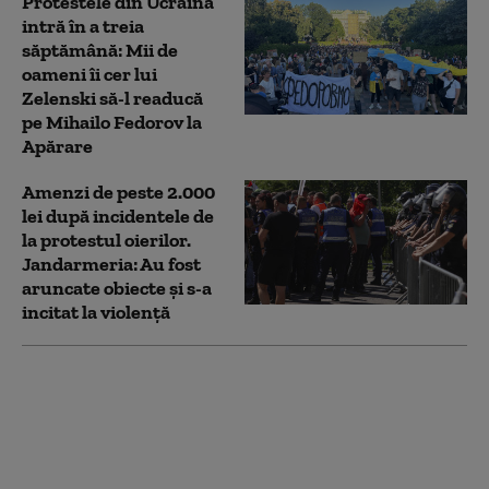
Protestele din Ucraina
intră în a treia
săptămână: Mii de
oameni îi cer lui
Zelenski să-l readucă
pe Mihailo Fedorov la
Apărare
Amenzi de peste 2.000
lei după incidentele de
la protestul oierilor.
Jandarmeria: Au fost
aruncate obiecte și s-a
incitat la violență
După protestul oierilor,
Guvernul promite o
decizie rapidă privind
conducerea ANSVSA