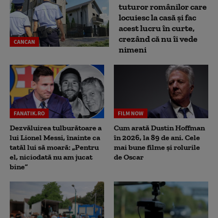
tuturor românilor care
locuiesc la casă și fac
acest lucru în curte,
crezând că nu îi vede
CANCAN
nimeni
FANATIK.RO
FILM NOW
Dezvăluirea tulburătoare a
Cum arată Dustin Hoffman
lui Lionel Messi, înainte ca
în 2026, la 89 de ani. Cele
tatăl lui să moară: „Pentru
mai bune filme și rolurile
el, niciodată nu am jucat
de Oscar
bine”