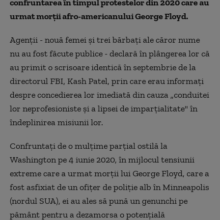
confruntarea în timpul protestelor din 2020 care au
urmat morţii afro-americanului George Floyd.
Agenţii - nouă femei şi trei bărbaţi ale căror nume
nu au fost făcute publice - declară în plângerea lor că
au primit o scrisoare identică în septembrie de la
directorul FBI, Kash Patel, prin care erau informaţi
despre concedierea lor imediată din cauza „conduitei
lor neprofesioniste şi a lipsei de imparţialitate" în
îndeplinirea misiunii lor.
Confruntaţi de o mulţime parţial ostilă la
Washington pe 4 iunie 2020, în mijlocul tensiunii
extreme care a urmat morţii lui George Floyd, care a
fost asfixiat de un ofiţer de poliţie alb în Minneapolis
(nordul SUA), ei au ales să pună un genunchi pe
pământ pentru a dezamorsa o potenţială