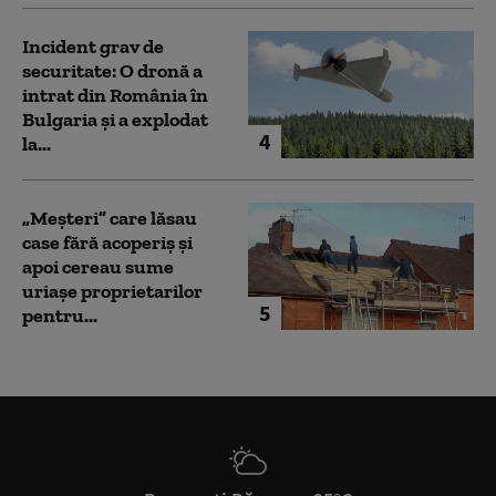
Incident grav de
securitate: O dronă a
intrat din România în
Bulgaria şi a explodat
4
la...
„Meșteri” care lăsau
case fără acoperiș și
apoi cereau sume
uriașe proprietarilor
5
pentru...