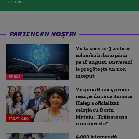
08.08.2026
PARTENERII NOȘTRI
Viața acestor 3 zodii se
schimbă în bine până
pe 16 august. Universul
le pregătește un nou
început
PE ROZ
Virginia Ruzici, prima
reacție după ce Simona
Halep a oficializat
relația cu Dorin
Mateiu: „Trăiește așa
FANATIK.RO
cum dorește”
4.000 lei amendă