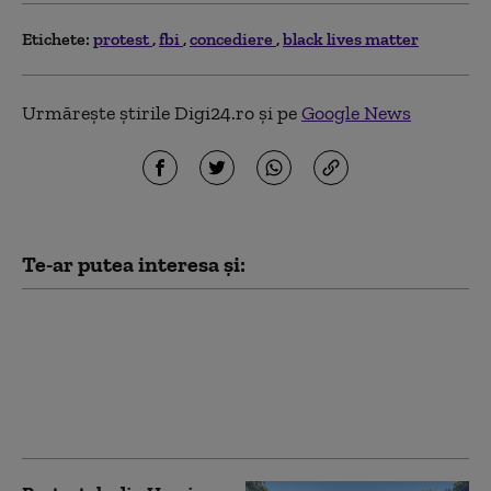
Etichete:
protest
fbi
concediere
black lives matter
Urmărește știrile Digi24.ro și pe
Google News
Te-ar putea interesa și:
Un agent FBI, arestat
după ce ar fi furat
aproape un milion de
dolari. Își pregătea
fuga din SUA