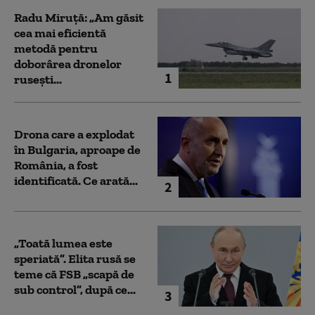
Radu Miruță: „Am găsit
cea mai eficientă
metodă pentru
doborârea dronelor
1
rusești...
Drona care a explodat
în Bulgaria, aproape de
România, a fost
identificată. Ce arată...
2
„Toată lumea este
speriată”. Elita rusă se
teme că FSB „scapă de
sub control”, după ce...
3