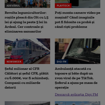
ADEVĂRUL
PLAYTECH
Revolta legumicultorilor:
Poți monta camere video pe
roșiile pleacă din Olt cu 1,5
mașină? Când imaginile
lei și ajung la peste 5 lei în
pot fi folosite ca probă și
Ardeal. Cer controale și
când riști probleme
eliminarea samsarilor
NEWSWEEK
DIGI FM
Șeful milionar al CFR
Ambulanță atacată cu
Călători și șeful CFR, plătit
topoare și bâte după un
cu 6.000€, vor fi schimbați.
zvon viral de pe TikTok.
Companii cu miliarde
Șoferul a ajuns pe masa de
datorii
operație
Descarcă aplicația Digi FM