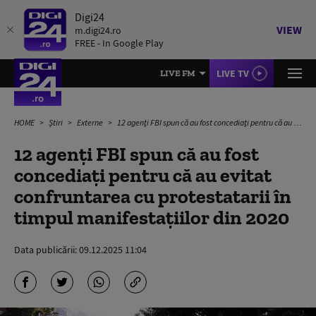
Digi24
VIEW
m.digi24.ro
FREE - In Google Play
LIVE TV
LIVE FM
HOME
Știri
Externe
12 agenţi FBI spun că au fost concediaţi pentru că au evitat confruntarea cu protestatarii în timpul manifestaţiilor din 2020
12 agenţi FBI spun că au fost
concediaţi pentru că au evitat
confruntarea cu protestatarii în
timpul manifestaţiilor din 2020
Data publicării:
09.12.2025 11:04