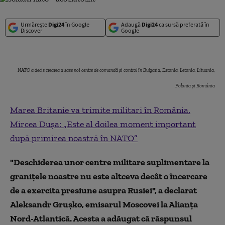
Urmărește
Digi24
în Google
Adaugă
Digi24
ca sursă preferată în
Discover
Google
NATO a decis crearea a şase noi centre de comandă şi control în Bulgaria, Estonia, Letonia, Lituania,
Polonia şi România
Marea Britanie va trimite militari în România.
Mircea Dușa: „Este al doilea moment important
după primirea noastră în NATO”
"Deschiderea unor centre militare suplimentare la
graniţele noastre nu este altceva decât o încercare
de a exercita presiune asupra Rusiei", a declarat
Aleksandr Gruşko, emisarul Moscovei la Alianţa
Nord-Atlantică. Acesta a adăugat că răspunsul