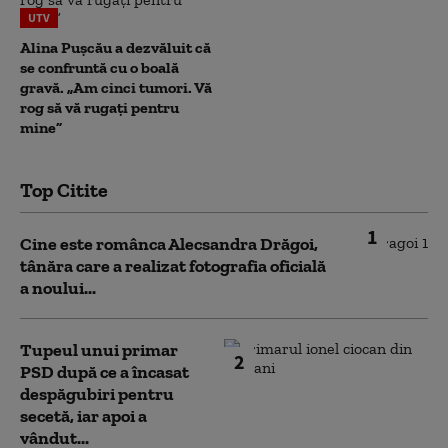
UTV
Alina Pușcău a dezvăluit că
se confruntă cu o boală
gravă. „Am cinci tumori. Vă
rog să vă rugați pentru
mine”
Top Citite
1
Cine este românca Alecsandra Drăgoi,
tânăra care a realizat fotografia oficială
a noului...
Tupeul unui primar
2
PSD după ce a încasat
despăgubiri pentru
secetă, iar apoi a
vândut...