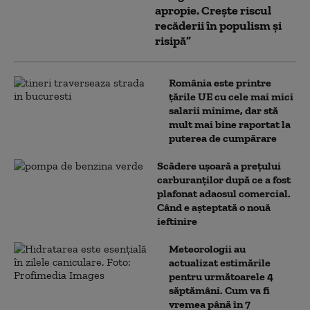
apropie. Crește riscul
recăderii în populism și
risipă”
România este printre
țările UE cu cele mai mici
salarii minime, dar stă
mult mai bine raportat la
puterea de cumpărare
Scădere ușoară a prețului
carburanților după ce a fost
plafonat adaosul comercial.
Când e așteptată o nouă
ieftinire
Meteorologii au
actualizat estimările
pentru următoarele 4
săptămâni. Cum va fi
vremea până în 7