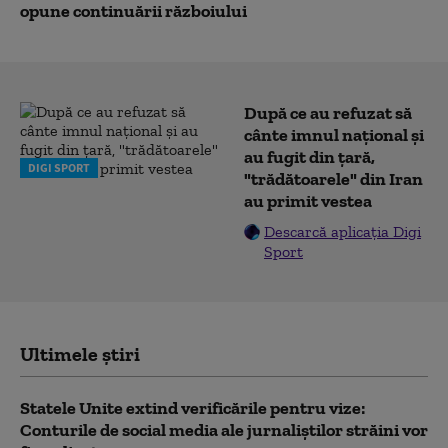
opune continuării războiului
După ce au refuzat să
cânte imnul naţional şi
au fugit din ţară,
DIGI SPORT
"trădătoarele" din Iran
au primit vestea
Descarcă aplicația Digi
Sport
Ultimele știri
Statele Unite extind verificările pentru vize:
Conturile de social media ale jurnaliștilor străini vor