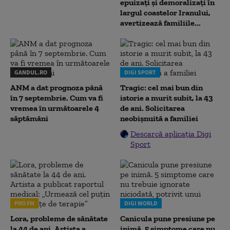
epuizați și demoralizați în
largul coastelor Iranului,
avertizează familiile...
GANDUL.RO
DIGI SPORT
ANM a dat prognoza până
Tragic: cel mai bun din
în 7 septembrie. Cum va fi
istorie a murit subit, la 43
vremea în următoarele 4
de ani. Solicitarea
săptămâni
neobișnuită a familiei
Descarcă aplicația Digi
Sport
PRO FM
DIGI WORLD
Lora, probleme de sănătate
Canicula pune presiune pe
la 44 de ani. Artista a
inimă. 5 simptome care nu