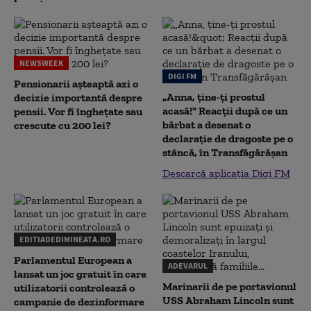
NEWSWEEK
DIGI FM
Pensionarii așteaptă azi o
„Anna, ţine-ţi prostul
decizie importantă despre
acasă!" Reacţii după ce un
pensii. Vor fi înghețate sau
bărbat a desenat o
crescute cu 200 lei?
declaraţie de dragoste pe o
stâncă, în Transfăgărăşan
Descarcă aplicația Digi FM
EDITIADEDIMINEATA.RO
Parlamentul European a
ADEVARUL
lansat un joc gratuit în care
Marinarii de pe portavionul
utilizatorii controlează o
USS Abraham Lincoln sunt
campanie de dezinformare