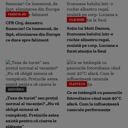
FANATIK.RO
FILM NOW
CFR Cluj, dezastru
Soția lui Matt Damon,
financiar! Ce înseamnă, de
frumoasa balului într-o
fapt, eliminarea din Europa
rochie albastru regal,
ce duce spre faliment
mulată pe corp. Luciana a
furat atenția la Seul
PLAYTECH
ADEVĂRUL
Ce se întâmplă cu panourile
„Taxa de turist” sau prețul
fotovoltaice când sunt 40°C
normal al vacanței? „Nu vă
afară. Cum le influențează
obligă nimeni să
canicula performanța
cumpărați. Prețurile astea
există pentru că cineva le
plătește”