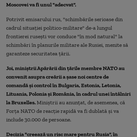
Moscovei va fi unul "adecvat".
Potrivit emisarului rus, "schimbările serioase din
cadrul situaţiei politico-militare" de-a lungul
frontierei ruseşti vor conduce "în mod natural" la
schimbări în planurile militare ale Rusiei, menite să
garanteze securitatea ţării.
Joi, miniştrii Apărării din ţările membre NATO au
convenit asupra creării a şase noi centre de
comandă şi control în Bulgaria, Estonia, Letonia,
Lituania, Polonia şi România, în cadrul unei întâlniri
la Bruxelles.
Miniştrii au anunţat, de asemenea, că
Forţa NATO de reacţie rapidă va fi dublată şi va
include 30.000 de persoane.
Decizia "creează un risc mare pentru Rusia", în