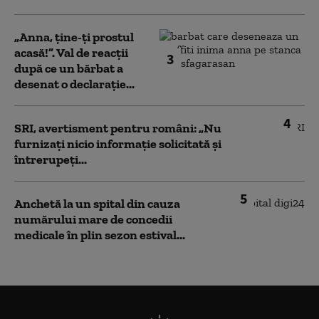
„Anna, ţine-ţi prostul
acasă!”. Val de reacții
3
după ce un bărbat a
desenat o declarație...
4
SRI, avertisment pentru români: „Nu
furnizați nicio informație solicitată și
întrerupeți...
5
Anchetă la un spital din cauza
numărului mare de concedii
medicale în plin sezon estival...