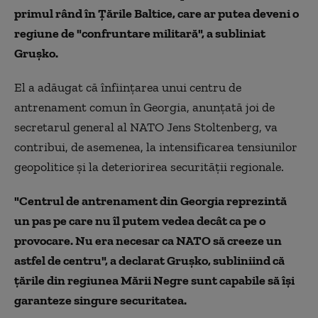
primul rând în Ţările Baltice, care ar putea deveni o
regiune de "confruntare militară", a subliniat
Gruşko.
El a adăugat că înfiinţarea unui centru de
antrenament comun în Georgia, anunţată joi de
secretarul general al NATO Jens Stoltenberg, va
contribui, de asemenea, la intensificarea tensiunilor
geopolitice şi la deteriorirea securităţii regionale.
"Centrul de antrenament din Georgia reprezintă
un pas pe care nu îl putem vedea decât ca pe o
provocare. Nu era necesar ca NATO să creeze un
astfel de centru", a declarat Gruşko, subliniind că
ţările din regiunea Mării Negre sunt capabile să îşi
garanteze singure securitatea.