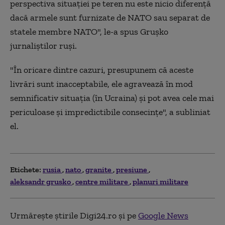
perspectiva situaţiei pe teren nu este nicio diferenţă
dacă armele sunt furnizate de NATO sau separat de
statele membre NATO", le-a spus Gruşko
jurnaliştilor ruşi.
"În oricare dintre cazuri, presupunem că aceste
livrări sunt inacceptabile, ele agravează în mod
semnificativ situaţia (în Ucraina) şi pot avea cele mai
periculoase şi impredictibile consecinţe", a subliniat
el.
Etichete:
rusia
nato
granite
presiune
aleksandr grusko
centre militare
planuri militare
Urmărește știrile Digi24.ro și pe
Google News