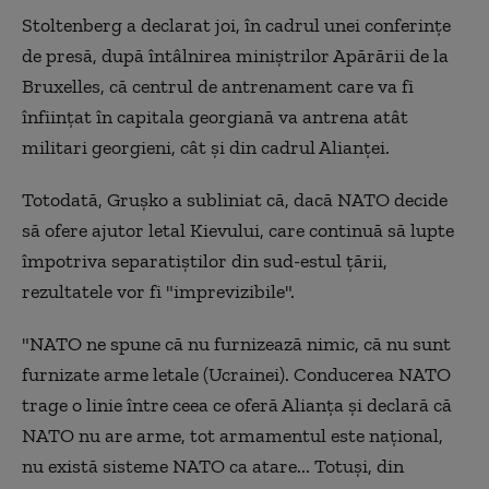
Stoltenberg a declarat joi, în cadrul unei conferinţe
de presă, după întâlnirea miniştrilor Apărării de la
Bruxelles, că centrul de antrenament care va fi
înfiinţat în capitala georgiană va antrena atât
militari georgieni, cât şi din cadrul Alianţei.
Totodată, Gruşko a subliniat că, dacă NATO decide
să ofere ajutor letal Kievului, care continuă să lupte
împotriva separatiştilor din sud-estul ţării,
rezultatele vor fi "imprevizibile".
"NATO ne spune că nu furnizează nimic, că nu sunt
furnizate arme letale (Ucrainei). Conducerea NATO
trage o linie între ceea ce oferă Alianţa şi declară că
NATO nu are arme, tot armamentul este naţional,
nu există sisteme NATO ca atare... Totuşi, din