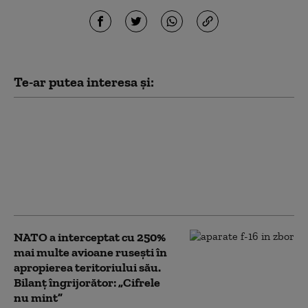
Te-ar putea interesa și:
Bloomberg: Economia
de război a Rusiei
alimentează creşteri
salariale pe care
companiile nu şi le
permit
NATO a interceptat cu 250%
mai multe avioane rusești în
apropierea teritoriului său.
Bilanț îngrijorător: „Cifrele
nu mint”