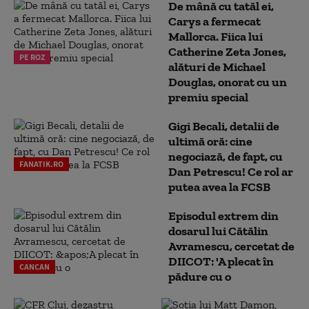
De mână cu tatăl ei,
Carys a fermecat
Mallorca. Fiica lui
Catherine Zeta Jones,
PE ROZ
alături de Michael
Douglas, onorat cu un
premiu special
Gigi Becali, detalii de
ultimă oră: cine
negociază, de fapt, cu
FANATIK.RO
Dan Petrescu! Ce rol ar
putea avea la FCSB
Episodul extrem din
dosarul lui Cătălin
Avramescu, cercetat de
DIICOT: 'A plecat în
CANCAN
pădure cu o