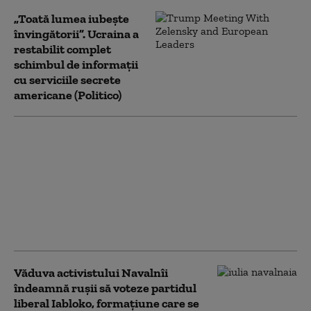
„Toată lumea iubește
învingătorii”. Ucraina a
restabilit complet
schimbul de informații
cu serviciile secrete
americane (Politico)
Cel mai recent sondaj
de opinie: Câți
ucraineni susțin
aderarea la UE și câți
sprijină intrarea în
NATO. Ambele
preferințe, în scădere
Văduva activistului Navalnîi
îndeamnă ruşii să voteze partidul
liberal Iabloko, formațiune care se