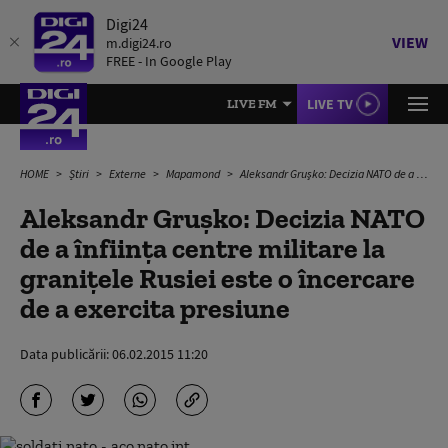
Digi24
VIEW
m.digi24.ro
FREE - In Google Play
LIVE TV
LIVE FM
HOME
Știri
Externe
Mapamond
Aleksandr Gruşko: Decizia NATO de a înfiinţa centre militare la graniţele Rusiei este o încercare de a exercita presiune
Aleksandr Gruşko: Decizia NATO
de a înfiinţa centre militare la
graniţele Rusiei este o încercare
de a exercita presiune
Data publicării:
06.02.2015 11:20