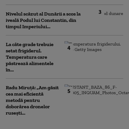
3
Nivelul scăzut al Dunării a scos la
iveală Podul lui Constantin, din
timpul Imperiului...
La câte grade trebuie
4
setat frigiderul.
Temperatura care
păstrează alimentele
în...
Radu Miruță: „Am găsit
5
cea mai eficientă
metodă pentru
doborârea dronelor
rusești...