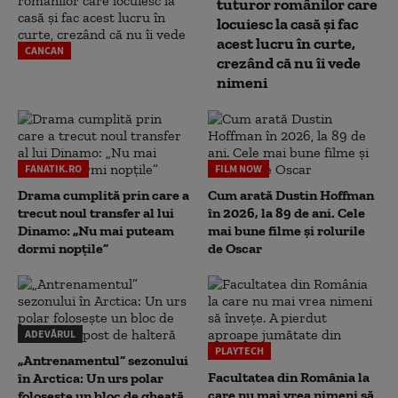
tuturor românilor care
locuiesc la casă și fac
acest lucru în curte,
CANCAN
crezând că nu îi vede
nimeni
FANATIK.RO
FILM NOW
Drama cumplită prin care a
Cum arată Dustin Hoffman
trecut noul transfer al lui
în 2026, la 89 de ani. Cele
Dinamo: „Nu mai puteam
mai bune filme și rolurile
dormi nopțile”
de Oscar
ADEVĂRUL
PLAYTECH
„Antrenamentul” sezonului
Facultatea din România la
în Arctica: Un urs polar
care nu mai vrea nimeni să
folosește un bloc de gheață