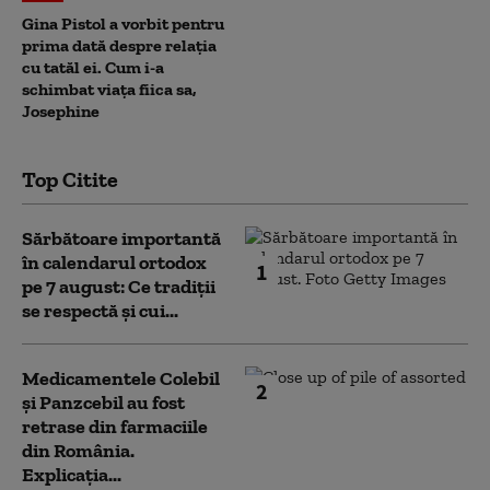
Gina Pistol a vorbit pentru
prima dată despre relația
cu tatăl ei. Cum i-a
schimbat viața fiica sa,
Josephine
Top Citite
Sărbătoare importantă
în calendarul ortodox
1
pe 7 august: Ce tradiții
se respectă și cui...
Medicamentele Colebil
2
și Panzcebil au fost
retrase din farmaciile
din România.
Explicația...