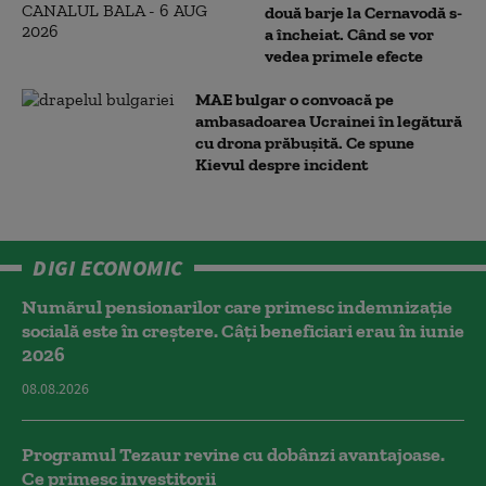
două barje la Cernavodă s-
a încheiat. Când se vor
vedea primele efecte
MAE bulgar o convoacă pe
ambasadoarea Ucrainei în legătură
cu drona prăbuşită. Ce spune
Kievul despre incident
DIGI ECONOMIC
Numărul pensionarilor care primesc indemnizaţie
socială este în creștere. Câți beneficiari erau în iunie
2026
08.08.2026
Programul Tezaur revine cu dobânzi avantajoase.
Ce primesc investitorii