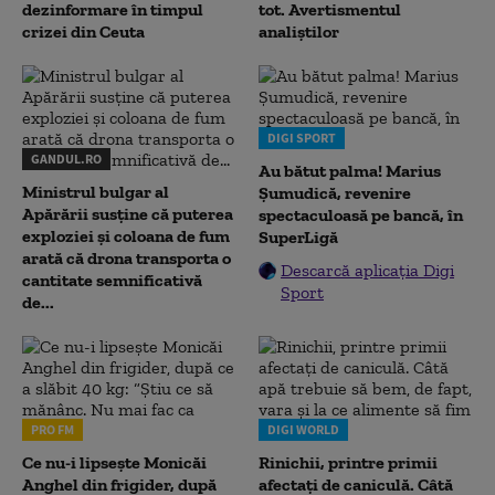
dezinformare în timpul
tot. Avertismentul
crizei din Ceuta
analiștilor
DIGI SPORT
GANDUL.RO
Au bătut palma! Marius
Ministrul bulgar al
Șumudică, revenire
Apărării susține că puterea
spectaculoasă pe bancă, în
exploziei și coloana de fum
SuperLigă
arată că drona transporta o
Descarcă aplicația Digi
cantitate semnificativă
Sport
de...
PRO FM
DIGI WORLD
Ce nu-i lipsește Monicăi
Rinichii, printre primii
Anghel din frigider, după
afectați de caniculă. Câtă