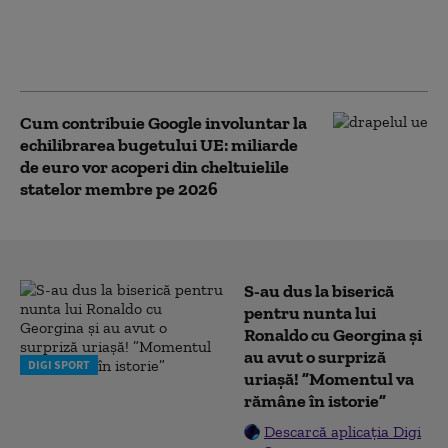
elimine aplicațiile care pot
genera imagini cu
persoane dezbrăcate
Cum contribuie Google involuntar la
echilibrarea bugetului UE: miliarde
de euro vor acoperi din cheltuielile
statelor membre pe 2026
S-au dus la biserică
pentru nunta lui
Ronaldo cu Georgina și
au avut o surpriză
DIGI SPORT
uriașă! ”Momentul va
rămâne în istorie”
Descarcă aplicația Digi