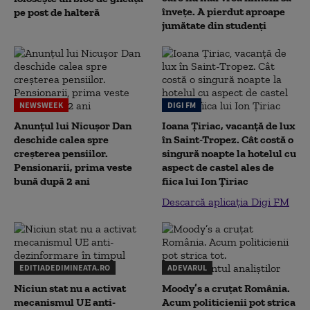
înveţe. A pierdut aproape
pe post de halteră
jumătate din studenţi
NEWSWEEK
DIGI FM
Anunțul lui Nicușor Dan
Ioana Țiriac, vacanță de lux
deschide calea spre
în Saint-Tropez. Cât costă o
creșterea pensiilor.
singură noapte la hotelul cu
Pensionarii, prima veste
aspect de castel ales de
bună după 2 ani
fiica lui Ion Țiriac
Descarcă aplicația Digi FM
EDITIADEDIMINEATA.RO
ADEVARUL
Niciun stat nu a activat
Moody’s a cruțat România.
mecanismul UE anti-
Acum politicienii pot strica