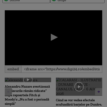
Discover
Google
0
embed
seconds
of
0
seconds
Alexandru Nazare avertizează
că „riscurile rămân ridicate”
după rapoartele Fitch și
Moody’s: „Nu a fost o perioadă
Când se vor vedea efectele
simplă”
scufundării barjelor pe Dunăre,