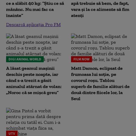
ce a slăbit 40 kg: “Știu ce să
apă trebuie să bem, de fapt,
mănânc. Nu mai fac ca
vara și la ce alimente să fim
înainte”
atenți
Descarcă aplicația Pro FM
DIGI ANIMAL WORLD
FILM NOW
A lăsat geamul mașinii
Matt Damon, eclipsat de
deschis peste noapte, iar
frumoasa lui soție, pe
când s-a trezit a găsit
covorul roșu. Tablou
animalul atârnat de volan:
superb de familie alături de
„Noroc că se mișcă greu”
două dintre fiicele lor, la
Seul
UTV