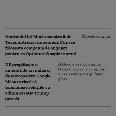
răspândirea online a
conținutului fals creat
cu AI. Ce se schimbă de
la 2 august
Androidul lui Musk: construit de
Tesla, antrenat de oameni. Cum se
folosește compania de angajați
pentru ca Optimus să copieze omul
UE pregătește o
amendă de un miliard
de euro pentru Google.
Măsura riscă să
tensioneze relațiile cu
administrația Trump
(presă)
Google și Apple, somate să