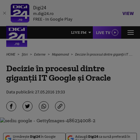
Digi24
VIEW
m.digi24.ro
FREE - In Google Play
LIVE TV
LIVE FM
HOME
Știri
Externe
Mapamond
Decizie în procesul dintre giganții IT Google și Oracle
Decizie în procesul dintre
giganții IT Google și Oracle
Data publicării:
27.05.2016 19:33
Urmărește
Digi24
în Google
Adaugă
Digi24
ca sursă preferată în