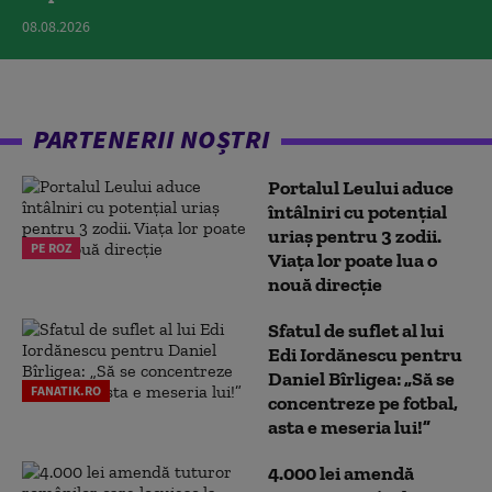
08.08.2026
PARTENERII NOȘTRI
Portalul Leului aduce
întâlniri cu potențial
uriaș pentru 3 zodii.
PE ROZ
Viața lor poate lua o
nouă direcție
Sfatul de suflet al lui
Edi Iordănescu pentru
Daniel Bîrligea: „Să se
FANATIK.RO
concentreze pe fotbal,
asta e meseria lui!”
4.000 lei amendă