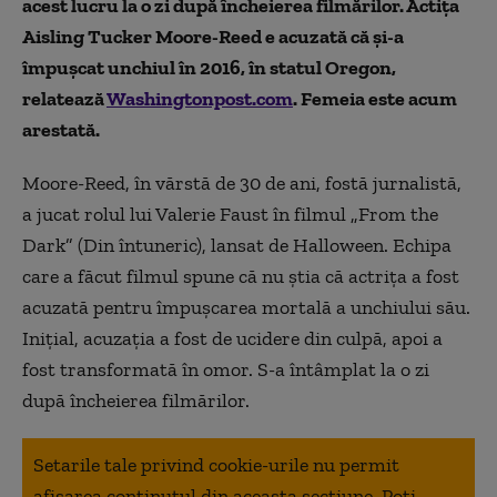
acest lucru la o zi după încheierea filmărilor. Actița
Aisling Tucker Moore-Reed e acuzată că și-a
împușcat unchiul în 2016, în statul Oregon,
relatează
Washingtonpost.com
. Femeia este acum
arestată.
Moore-Reed, în vărstă de 30 de ani, fostă jurnalistă,
a jucat rolul lui Valerie Faust în filmul „From the
Dark” (Din întuneric), lansat de Halloween. Echipa
care a făcut filmul spune că nu știa că actrița a fost
acuzată pentru împușcarea mortală a unchiului său.
Inițial, acuzația a fost de ucidere din culpă, apoi a
fost transformată în omor. S-a întâmplat la o zi
după încheierea filmărilor.
Setarile tale privind cookie-urile nu permit
afisarea continutul din aceasta sectiune. Poti