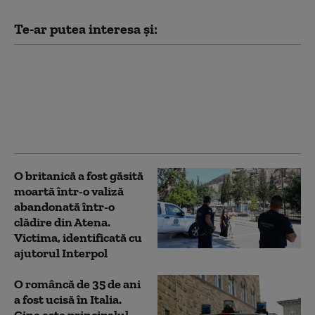
Te-ar putea interesa și:
Cadavru găsit îngropat
în curtea casei unui
bărbat dat dispărut de
5 luni. Ipoteza luată în
calcul de polițiști
O britanică a fost găsită
moartă într-o valiză
abandonată într-o
clădire din Atena.
Victima, identificată cu
ajutorul Interpol
O româncă de 35 de ani
a fost ucisă în Italia.