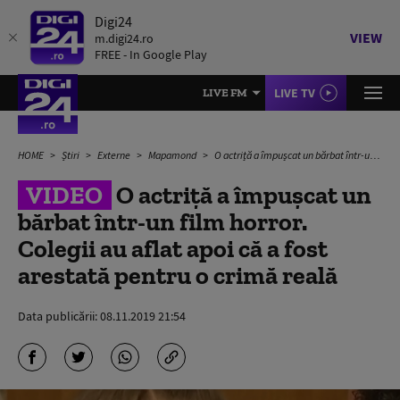
Digi24
VIEW
m.digi24.ro
FREE - In Google Play
LIVE TV
LIVE FM
HOME
Știri
Externe
Mapamond
O actriță a împușcat un bărbat într-un film horror. Colegii au aflat apoi că a fost arestată pentru o crimă reală
VIDEO
O actriță a împușcat un
bărbat într-un film horror.
Colegii au aflat apoi că a fost
arestată pentru o crimă reală
Data publicării:
08.11.2019 21:54