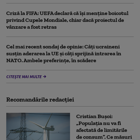
Criză la FIFA: UEFA declară că îşi menţine boicotul
privind Cupele Mondiale, chiar dacă proiectul de
vânzare a fost retras
Cel mai recent sondaj de opinie: Câți ucraineni
susțin aderarea la UE și câți sprijină intrarea în
NATO. Ambele preferințe, în scădere
CITEȘTE MAI MULTE
Recomandările redacţiei
Cristian Bușoi:
„Populația nu va fi
afectată de limitările
de consum”. Ce măsuri