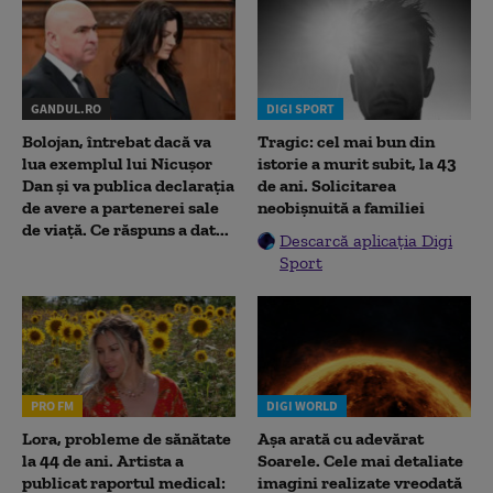
GANDUL.RO
DIGI SPORT
Bolojan, întrebat dacă va
Tragic: cel mai bun din
lua exemplul lui Nicușor
istorie a murit subit, la 43
Dan și va publica declarația
de ani. Solicitarea
de avere a partenerei sale
neobișnuită a familiei
de viață. Ce răspuns a dat...
Descarcă aplicația Digi
Sport
PRO FM
DIGI WORLD
Lora, probleme de sănătate
Așa arată cu adevărat
la 44 de ani. Artista a
Soarele. Cele mai detaliate
publicat raportul medical:
imagini realizate vreodată