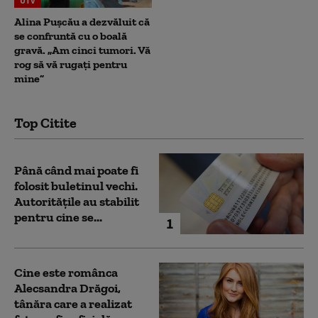
UTV
Alina Pușcău a dezvăluit că
se confruntă cu o boală
gravă. „Am cinci tumori. Vă
rog să vă rugați pentru
mine”
Top Citite
Până când mai poate fi
folosit buletinul vechi.
Autoritățile au stabilit
pentru cine se...
1
Cine este românca
Alecsandra Drăgoi,
tânăra care a realizat