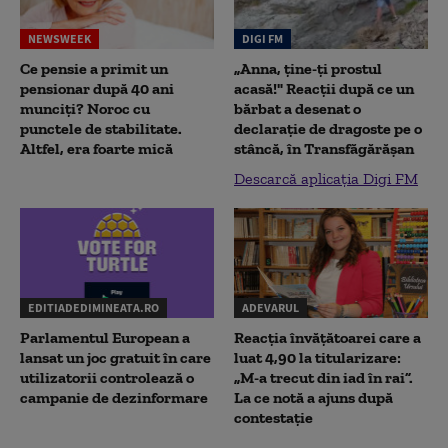
NEWSWEEK
DIGI FM
Ce pensie a primit un
„Anna, ţine-ţi prostul
pensionar după 40 ani
acasă!" Reacţii după ce un
munciți? Noroc cu
bărbat a desenat o
punctele de stabilitate.
declaraţie de dragoste pe o
Altfel, era foarte mică
stâncă, în Transfăgărăşan
Descarcă aplicația Digi FM
EDITIADEDIMINEATA.RO
ADEVARUL
Parlamentul European a
Reacția învățătoarei care a
lansat un joc gratuit în care
luat 4,90 la titularizare:
utilizatorii controlează o
„M-a trecut din iad în rai”.
campanie de dezinformare
La ce notă a ajuns după
contestație