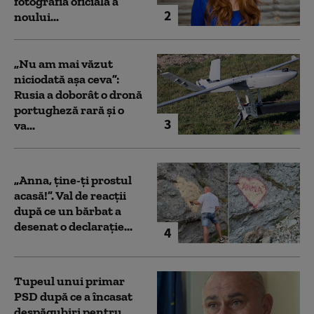
fotografia oficială a
2
noului...
„Nu am mai văzut
niciodată așa ceva”:
Rusia a doborât o dronă
portugheză rară și o
3
va...
„Anna, ţine-ţi prostul
acasă!”. Val de reacții
după ce un bărbat a
desenat o declarație...
4
Tupeul unui primar
PSD după ce a încasat
despăgubiri pentru