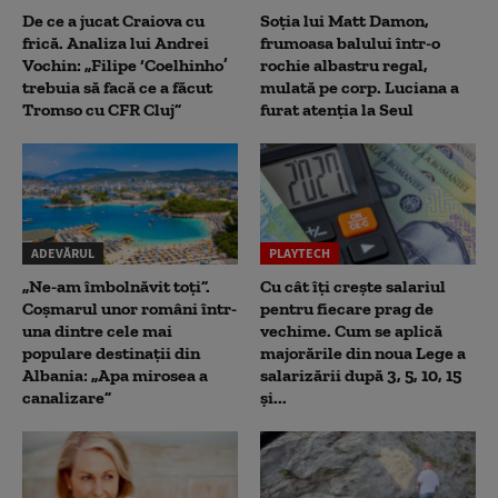
De ce a jucat Craiova cu
Soția lui Matt Damon,
frică. Analiza lui Andrei
frumoasa balului într-o
Vochin: „Filipe ‘Coelhinho’
rochie albastru regal,
trebuia să facă ce a făcut
mulată pe corp. Luciana a
Tromso cu CFR Cluj”
furat atenția la Seul
ADEVĂRUL
PLAYTECH
„Ne-am îmbolnăvit toți”.
Cu cât îți crește salariul
Coșmarul unor români într-
pentru fiecare prag de
una dintre cele mai
vechime. Cum se aplică
populare destinații din
majorările din noua Lege a
Albania: „Apa mirosea a
salarizării după 3, 5, 10, 15
canalizare”
și...