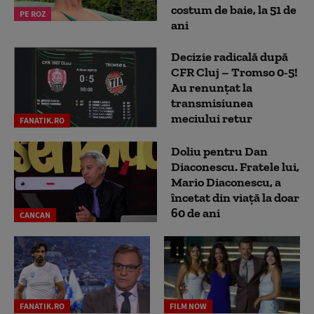
costum de baie, la 51 de
PE ROZ
ani
Decizie radicală după
CFR Cluj – Tromso 0-5!
Au renunțat la
transmisiunea
meciului retur
FANATIK.RO
Doliu pentru Dan
Diaconescu. Fratele lui,
Mario Diaconescu, a
încetat din viață la doar
60 de ani
CANCAN
FANATIK.RO
FILM NOW