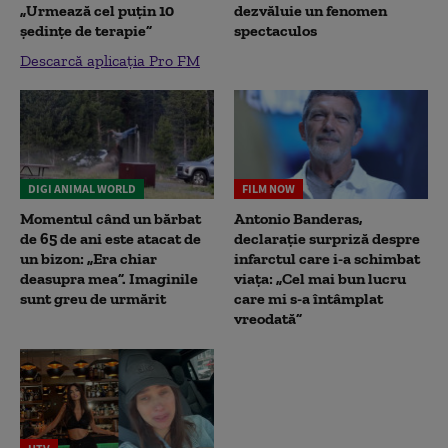
„Urmează cel puțin 10
dezvăluie un fenomen
ședințe de terapie”
spectaculos
Descarcă aplicația Pro FM
DIGI ANIMAL WORLD
FILM NOW
Momentul când un bărbat
Antonio Banderas,
de 65 de ani este atacat de
declarație surpriză despre
un bizon: „Era chiar
infarctul care i-a schimbat
deasupra mea”. Imaginile
viața: „Cel mai bun lucru
sunt greu de urmărit
care mi s-a întâmplat
vreodată”