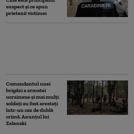
Cine este principalul
suspect și ce spun
prietenii victimei
Închisoare pe viață
pentru autorul triplei
crime din București, de
acum doi ani. Decizia
Curții de Apel este
definitivă
Comandantul unei
brigăzi a armatei
ucrainene și mai mulți
soldați au fost arestați
într-un caz de dublă
crimă. Anunțul lui
Zelenski