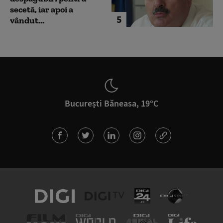
secetă, iar apoi a
5
vândut...
București Băneasa, 19°C