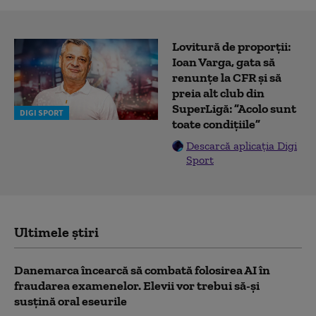
Lovitură de proporții:
Ioan Varga, gata să
renunțe la CFR și să
preia alt club din
SuperLigă: ”Acolo sunt
DIGI SPORT
toate condițiile”
Descarcă aplicația Digi
Sport
Ultimele știri
Danemarca încearcă să combată folosirea AI în
fraudarea examenelor. Elevii vor trebui să-şi
susţină oral eseurile