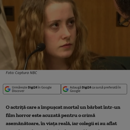
Foto: Captura NBC
Urmărește
Digi24
în Google
Adaugă
Digi24
ca sursă preferată în
Discover
Google
O actriță care a împușcat mortal un bărbat într-un
film horror este acuzată pentru o crimă
asemănătoare, în viața reală, iar colegii ei au aflat