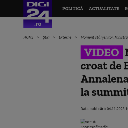
POLITICĂ
ACTUALITATE
E
HOME
Știri
Externe
Moment stânjenitor. Ministr
VIDEO
croat de 
Annalena
la summi
Data publicării:
04.11.2023 1
Foto: Profimedia