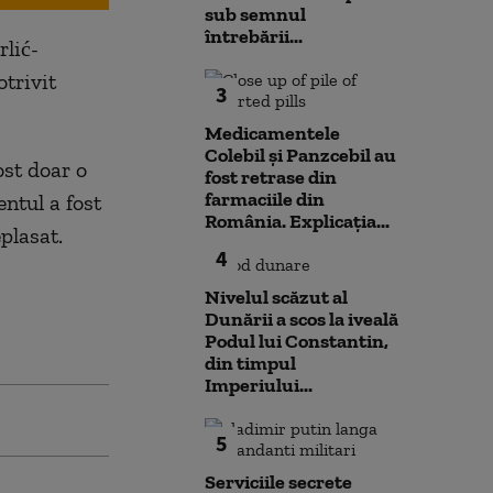
sub semnul
întrebării...
rlić-
otrivit
3
Medicamentele
Colebil și Panzcebil au
ost doar o
fost retrase din
farmaciile din
ntul a fost
România. Explicația...
eplasat.
4
Nivelul scăzut al
Dunării a scos la iveală
Podul lui Constantin,
din timpul
Imperiului...
5
Serviciile secrete