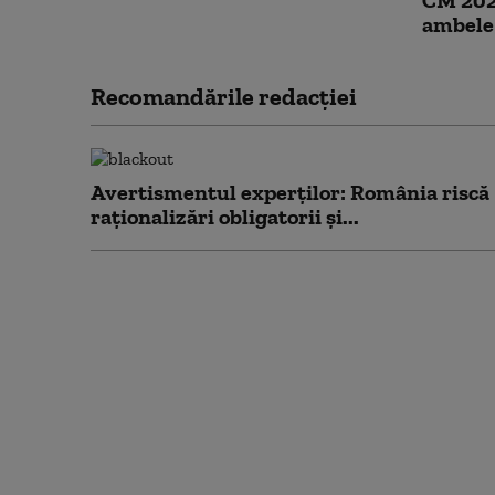
CM 2026
ambele 
Recomandările redacţiei
Avertismentul experților: România riscă
raționalizări obligatorii și...