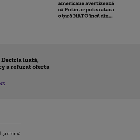
americane avertizează
că Putin ar putea ataca
o țară NATO încă din...
! Decizia luată,
y a refuzat oferta
ort