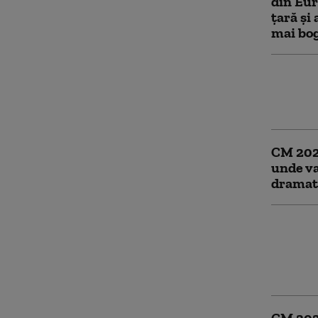
din Eur
țară și 
mai bog
CM 2026
anulare
în prel
CM 2026
unde va
dramat
Ceartă 
Zagreb 
militar
Champs-