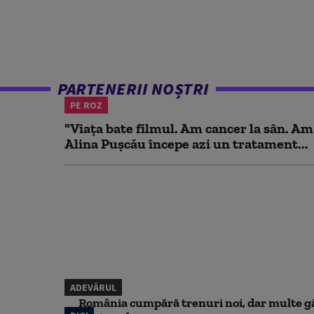
PARTENERII NOȘTRI
PE ROZ
"Viața bate filmul. Am cancer la sân. Am
Alina Pușcău începe azi un tratament...
ADEVĂRUL
România cumpără trenuri noi, dar multe gă