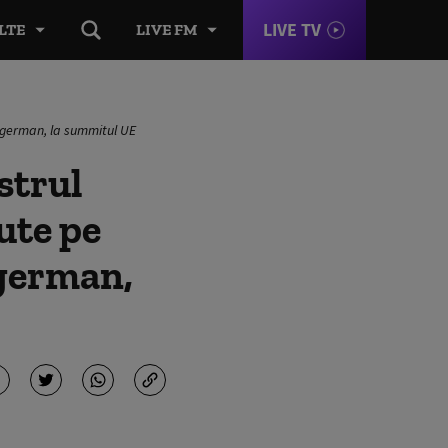
LIVE TV
LTE
LIVE FM
u german, la summitul UE
strul
ute pe
german,