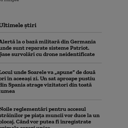
Ultimele știri
Alertă la o bază militară din Germania
unde sunt reparate sisteme Patriot.
Șase survolări cu drone neidentificate
Locul unde Soarele va „apune” de două
ori în aceeași zi. Un sat aproape pustiu
din Spania atrage vizitatori din toată
lumea
Noile reglementări pentru accesul
străinilor pe piaţa muncii vor duce la un
blocaj. Când vor putea fi înregistrate
primele cereri unice