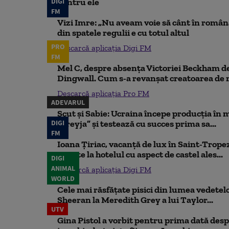
DIGI
pentru ele
FM
Vizi Imre: „Nu aveam voie să cânt în român
din spatele regulii e cu totul altul
PRO
Descarcă aplicația Digi FM
FM
Mel C, despre absența Victoriei Beckham de
Dingwall. Cum s-a revanșat creatoarea de
Descarcă aplicația Pro FM
ADEVARUL
Scut și Sabie: Ucraina începe producția în 
DIGI
„Freyja” și testează cu succes prima sa...
FM
Ioana Țiriac, vacanță de lux în Saint-Tropez
noapte la hotelul cu aspect de castel ales...
DIGI
ANIMAL
Descarcă aplicația Digi FM
WORLD
Cele mai răsfățate pisici din lumea vedetelor
Sheeran la Meredith Grey a lui Taylor...
UTV
Gina Pistol a vorbit pentru prima dată despr