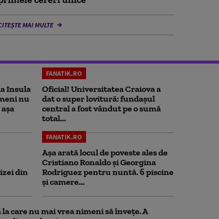
CITEȘTE MAI MULTE
FANATIK.RO
la Insula
Oficial! Universitatea Craiova a
imeni nu
dat o super lovitură: fundaşul
 așa
central a fost vândut pe o sumă
total...
FANATIK.RO
Așa arată locul de poveste ales de
Cristiano Ronaldo și Georgina
izei din
Rodriguez pentru nuntă. 6 piscine
și camere...
la care nu mai vrea nimeni să înveţe. A