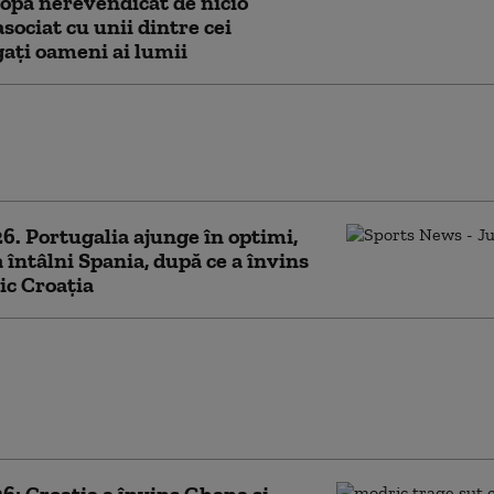
opa nerevendicat de nicio
asociat cu unii dintre cei
ați oameni ai lumii
. Explicațiile FIFA pentru
a golului egalizator al Croației,
ungirile meciului cu Portugalia
. Portugalia ajunge în optimi,
 întâlni Spania, după ce a învins
ic Croația
între președinte și premier la
cu privire la prezenţa
ilor croați la parada de pe
Elysees din 14 iulie