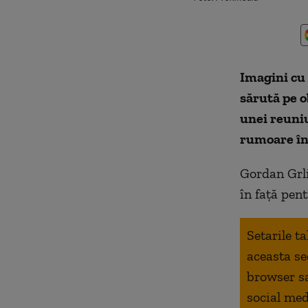
Imagini cu
sărută pe 
unei reuniun
rumoare în 
Gordan Grl
în față pen
Setarile t
aceasta se
browser s
social med