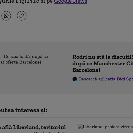
tirile Digi24.ro și pe
Google News
Rodri nu stă la discuții
după ce Manchester Cit
Barcelonei
Descarcă aplicația Digi Sp
utea interesa și:
 află Liberland, teritoriul