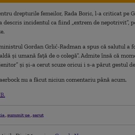
ntru drepturile femeilor, Rada Boric, l-a criticat pe G
 descris incidentul ca fiind „extrem de nepotrivit”, p
e.
ministrul Gordan Grlić-Radman a spus că salutul a f
aldă și umană față de o colegă”. Admite însă că mome
enitor” și și-a cerut scuze oricui i s-a părut gestul d
aerbock nu a făcut niciun comentariu până acum.
.B.
tia
summit ue
sarut