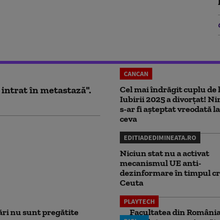
CANCAN
 intrat în metastază".
Cel mai îndrăgit cuplu de 
Iubirii 2025 a divorțat! N
s-ar fi așteptat vreodată la
ceva
EDITIADEDIMINEATA.RO
Niciun stat nu a activat
mecanismul UE anti-
dezinformare în timpul cr
Ceuta
PLAYTECH
ri nu sunt pregătite
Facultatea din România 