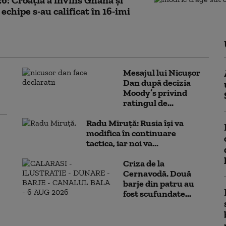
: Croaţia a învins Ghana și
echipe s-au calificat în 16-imi
Mesajul lui Nicușor
Dan după decizia
Moody’s privind
ratingul de...
Radu Miruță: Rusia își va
modifica în continuare
tactica, iar noi va...
Criza de la
Cernavodă. Două
barje din patru au
fost scufundate...