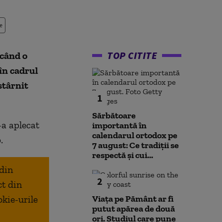
e
TOP CITITE
când o
în cadrul
stârnit
1
Sărbătoare
a aplecat
importantă în
calendarul ortodox pe
.
7 august: Ce tradiții se
respectă și cui...
 din
2
ct din
okie-urile
Viața pe Pământ ar fi
putut apărea de două
ori. Studiul care pune