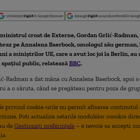
Urmărește
Digi24
în Google Discover
Adaugă
Digi24
ca sursă preferată în Googl
 ministrul croat de Externe, Gordan Grlić-Radman, 
obraz pe Annalena Baerbock, omologul său german, 
i a miniștrilor UE, care a avut loc joi la Berlin, au 
spațiul public, relatează
BBC
.
ić-Radman a dat mâna cu Annalena Baerbock, apoi s-
tru a o săruta, când se pregăteau pentru poza de grup
ale privind cookie-urile nu permit afisarea continutul
ctiune. Poti actualiza setarile modulelor coookie dire
au de
Gestionați preferințele
– e nevoie sa accepti co
ia