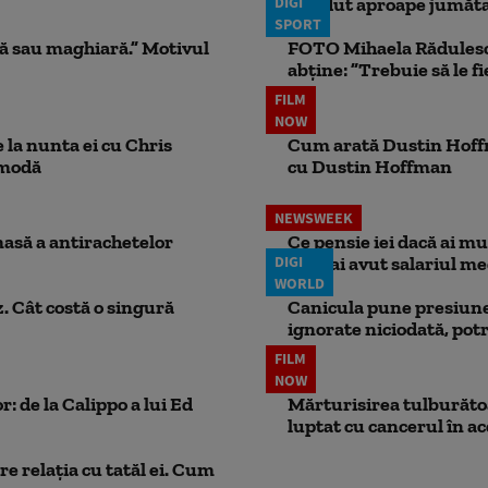
DIGI
pierdut aproape jumăta
SPORT
ă sau maghiară.” Motivul
FOTO Mihaela Rădulescu 
abține: ”Trebuie să le fi
FILM
NOW
 la nunta ei cu Chris
Cum arată Dustin Hoffma
 modă
cu Dustin Hoffman
NEWSWEEK
masă a antirachetelor
Ce pensie iei dacă ai m
DIGI
dacă ai avut salariul me
WORLD
. Cât costă o singură
Canicula pune presiune
ignorate niciodată, potr
FILM
NOW
: de la Calippo a lui Ed
Mărturisirea tulburătoar
luptat cu cancerul în ac
e relația cu tatăl ei. Cum