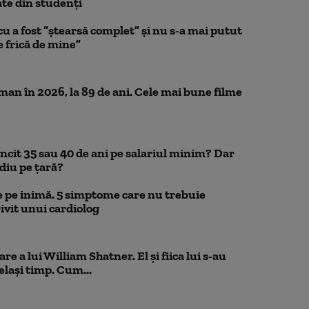
te din studenţi
a fost ”ștearsă complet” și nu s-a mai putut
e frică de mine”
n în 2026, la 89 de ani. Cele mai bune filme
uncit 35 sau 40 de ani pe salariul minim? Dar
diu pe țară?
 pe inimă. 5 simptome care nu trebuie
ivit unui cardiolog
e a lui William Shatner. El și fiica lui s-au
elași timp. Cum...