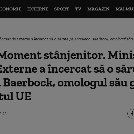
CONOMIE
EXTERNE
SPORT
TV
MAGAZIN
MAI MU
ul croat de Externe a încercat să o sărute pe Annalena Baerbock, omologul să
Moment stânjenitor. Mini
Externe a încercat să o săr
 Baerbock, omologul său 
tul UE
9:23