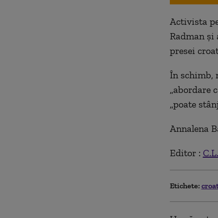
Activista pe
Radman și a
presei croat
În schimb, 
„abordare c
„poate stânj
Annalena B
Editor :
C.L
Etichete:
croa