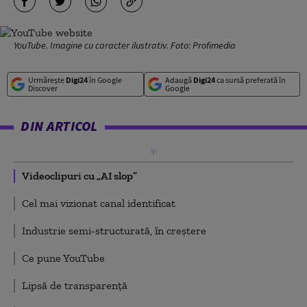
YouTube. Imagine cu caracter ilustrativ. Foto: Profimedia
Urmărește
Digi24
în Google
Adaugă
Digi24
ca sursă preferată în
Discover
Google
DIN ARTICOL
Videoclipuri cu „AI slop”
Cel mai vizionat canal identificat
Industrie semi-structurată, în creștere
Ce pune YouTube
Lipsă de transparență