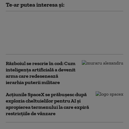
Te-ar putea interesa și:
Danemarca încearcă să
combată folosirea AI în
fraudarea examenelor.
Elevii vor trebui să-şi
susţină oral eseurile
Războiul se rescrie în cod: Cum
inteligența artificială a devenit
arma care redesenează
ierarhia puterii militare
Acţiunile SpaceX se prăbuşesc după
explozia cheltuielilor pentru AI şi
apropierea termenului la care expiră
restricţiile de vânzare