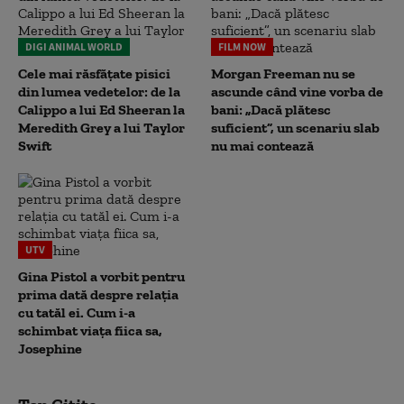
DIGI ANIMAL WORLD
FILM NOW
Cele mai răsfățate pisici
Morgan Freeman nu se
din lumea vedetelor: de la
ascunde când vine vorba de
Calippo a lui Ed Sheeran la
bani: „Dacă plătesc
Meredith Grey a lui Taylor
suficient”, un scenariu slab
Swift
nu mai contează
UTV
Gina Pistol a vorbit pentru
prima dată despre relația
cu tatăl ei. Cum i-a
schimbat viața fiica sa,
Josephine