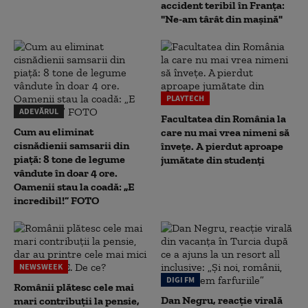
accident teribil în Franța:
"Ne-am târât din mașină"
PLAYTECH
ADEVĂRUL
Facultatea din România la
Cum au eliminat
care nu mai vrea nimeni să
cisnădienii samsarii din
înveţe. A pierdut aproape
piață: 8 tone de legume
jumătate din studenţi
vândute în doar 4 ore.
Oamenii stau la coadă: „E
incredibil!” FOTO
NEWSWEEK
DIGI FM
Românii plătesc cele mai
Dan Negru, reacție virală
mari contribuții la pensie,