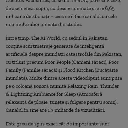
Cuentos Facinantes, cu sediul în SUA, pare să vizeze,
de asemenea, copiii, cu desene animate și are 6,65
milioane de abonați – ceea ce îl face canalul cu cele
mai multe abonamente din studiu.
Între timp, The AI World, cu sediul în Pakistan,
conține scurtmetraje generate de inteligență
artificială despre inundații catastrofale din Pakistan,
cu titluri precum Poor People (Oameni săraci), Poor
Family (Familie săracă) și Flood Kitchen (Bucătărie
inundată). Multe dintre aceste videoclipuri sunt puse
pe o coloană sonoră numită Relaxing Rain, Thunder
& Lightning Ambience for Sleep (Atmosferă
relaxantă de ploaie, tunete și fulgere pentru somn).
Canalul în sine are 1,3 miliarde de vizualizări.
Este greu de spus exact cât de importante sunt