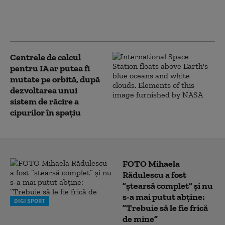
Un raport britanic confirmă: Modele de IA au
scăpat de sub control în testele de securitate.
„Comportament înşelător fără precedent”
Centrele de calcul
pentru IA ar putea fi
mutate pe orbită, după
dezvoltarea unui
sistem de răcire a
cipurilor în spațiu
FOTO Mihaela
Rădulescu a fost
”ștearsă complet” și nu
s-a mai putut abține:
DIGI SPORT
”Trebuie să le fie frică
de mine”