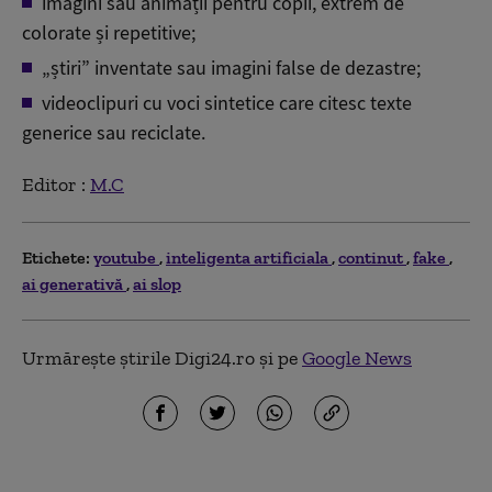
imagini sau animații pentru copii, extrem de
colorate și repetitive;
„știri” inventate sau imagini false de dezastre;
videoclipuri cu voci sintetice care citesc texte
generice sau reciclate.
Editor :
M.C
Etichete:
youtube
inteligenta artificiala
continut
fake
ai generativă
ai slop
Urmărește știrile Digi24.ro și pe
Google News