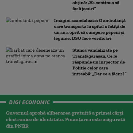
obțină: „Va continua să
facă jocuri”
Imagini scandaloase: O ambulanță
care transporta la spital o fetiță de
un an a oprit să cumpere pepeni și
legume. DSU face verificări
Stânca vandalizată pe
Transfăgărășan. Ce le
răspunde un inspector de
Poliție celor care
întreabă: „Dar ce a făcut?”
DIGI ECONOMIC
Guvernul aprobă eliberarea gratuită a primei cărţi
electronice de identitate. Finanțarea este asigurată
din PNRR