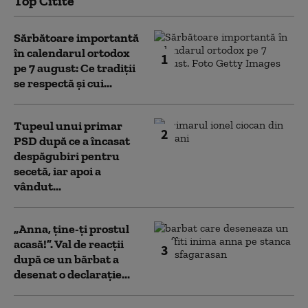
Top Citite
Sărbătoare importantă
în calendarul ortodox
1
pe 7 august: Ce tradiții
se respectă și cui...
Tupeul unui primar
2
PSD după ce a încasat
despăgubiri pentru
secetă, iar apoi a
vândut...
„Anna, ţine-ţi prostul
acasă!”. Val de reacții
3
după ce un bărbat a
desenat o declarație...