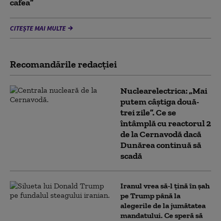
cafea”
CITEȘTE MAI MULTE
Recomandările redacţiei
Nuclearelectrica: „Mai
putem câștiga două-
trei zile”. Ce se
întâmplă cu reactorul 2
de la Cernavodă dacă
Dunărea continuă să
scadă
Iranul vrea să-l țină în șah
pe Trump până la
alegerile de la jumătatea
mandatului. Ce speră să