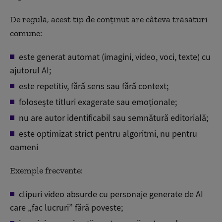
De regulă, acest tip de conținut are câteva trăsături
comune:
este generat automat (imagini, video, voci, texte) cu
ajutorul AI;
este repetitiv, fără sens sau fără context;
folosește titluri exagerate sau emoționale;
nu are autor identificabil sau semnătură editorială;
este optimizat strict pentru algoritmi, nu pentru
oameni
Exemple frecvente:
clipuri video absurde cu personaje generate de AI
care „fac lucruri” fără poveste;