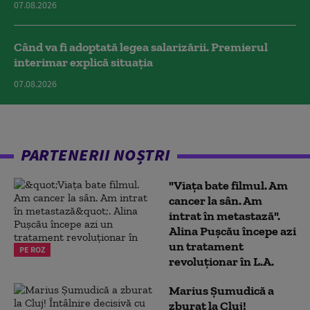
07.08.2026
Când va fi adoptată legea salarizării. Premierul
interimar explică situația
07.08.2026
PARTENERII NOȘTRI
"Viața bate filmul. Am
cancer la sân. Am
intrat în metastază".
Alina Pușcău începe azi
un tratament
PE ROZ
revoluționar în L.A.
Marius Şumudică a
zburat la Cluj!