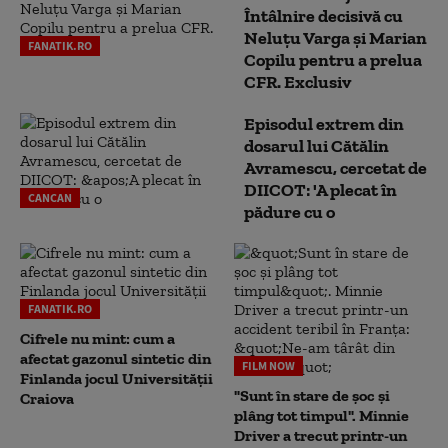
Întâlnire decisivă cu
Neluţu Varga şi Marian
FANATIK.RO
Copilu pentru a prelua
CFR. Exclusiv
Episodul extrem din
dosarul lui Cătălin
Avramescu, cercetat de
DIICOT: 'A plecat în
CANCAN
pădure cu o
FANATIK.RO
Cifrele nu mint: cum a
afectat gazonul sintetic din
FILM NOW
Finlanda jocul Universității
"Sunt în stare de șoc și
Craiova
plâng tot timpul". Minnie
Driver a trecut printr-un