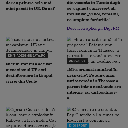
din vacanța în Turcia după
dar au printre cele mai
ce a ajuns la un resort all
mici pensii în UE. De ce?
inclusive: „Și noi, românii,
ne umplem farfuriile”
Descarcă aplicația Digi FM
EDITIADEDIMINEATA.RO
ADEVARUL
Niciun stat nu a activat
„Mi-a aruncat numărul în
mecanismul UE anti-
prăpastie”. Pățania unui
dezinformare în timpul
turist român în Thassos: a
crizei din Ceuta
parcat într-o zonă unde era
interzis, iar un localnic i-
a...
DIGI SPORT