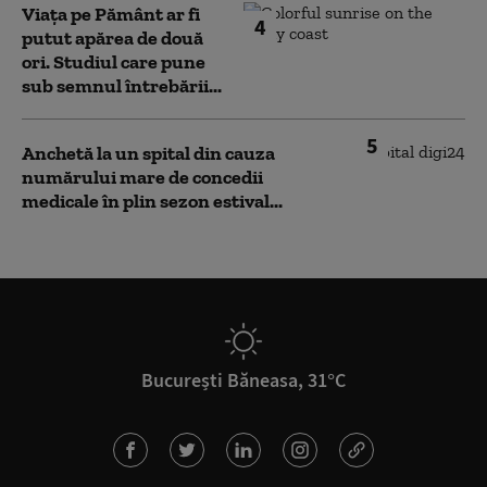
Viața pe Pământ ar fi
4
putut apărea de două
ori. Studiul care pune
sub semnul întrebării...
5
Anchetă la un spital din cauza
numărului mare de concedii
medicale în plin sezon estival...
București Băneasa, 31°C