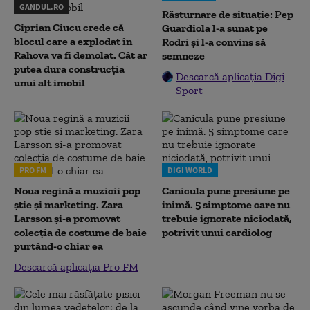
GANDUL.RO
Răsturnare de situație: Pep
Ciprian Ciucu crede că
Guardiola l-a sunat pe
blocul care a explodat în
Rodri și l-a convins să
Rahova va fi demolat. Cât ar
semneze
putea dura construcția
Descarcă aplicația Digi
unui alt imobil
Sport
PRO FM
DIGI WORLD
Noua regină a muzicii pop
Canicula pune presiune pe
știe și marketing. Zara
inimă. 5 simptome care nu
Larsson și-a promovat
trebuie ignorate niciodată,
colecția de costume de baie
potrivit unui cardiolog
purtând-o chiar ea
Descarcă aplicația Pro FM