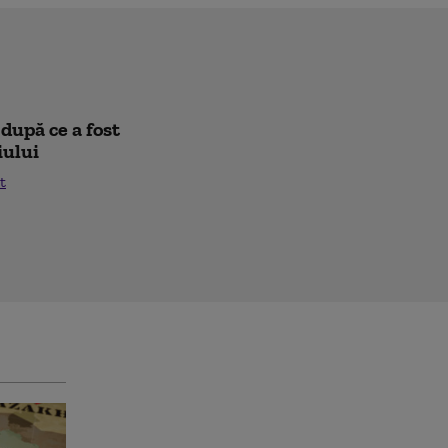
după ce a fost
iului
t