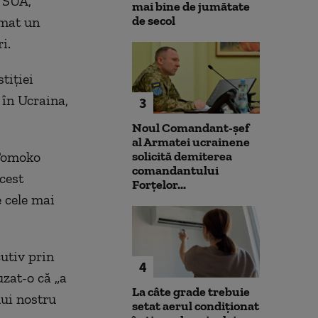
a SUA,
mai bine de jumătate
de secol
rmat un
i.
tiţiei
 în Ucraina,
3
Noul Comandant-șef
al Armatei ucrainene
 Tomoko
solicită demiterea
comandantului
cest
Forțelor...
e cele mai
utiv prin
4
uzat-o că „a
La câte grade trebuie
lui nostru
setat aerul condiționat