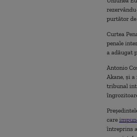
Uniunea Eur
rezervându-
purtător de 
Curtea Penal
penale inter
a adăugat p
Antonio Cost
Akane, şi a 
tribunal in
îngrozitoar
Preşedintel
care
impune
întreprins a