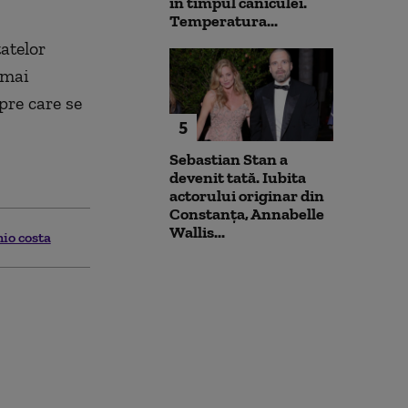
în timpul caniculei.
Temperatura...
tatelor
 mai
pre care se
5
Sebastian Stan a
devenit tată. Iubita
actorului originar din
Constanța, Annabelle
Wallis...
io costa