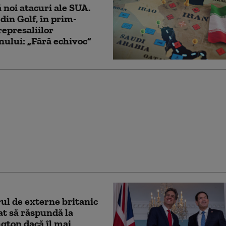
 noi atacuri ale SUA.
 din Golf, în prim-
represaliilor
ului: „Fără echivoc”
zistenței” revine în
De ce nu au reușit SUA
elul să slăbească
 condusă de Iran
ul de externe britanic
at să răspundă la
ton dacă îl mai