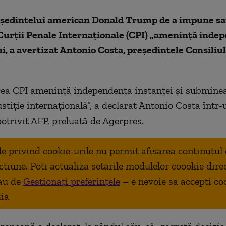
eşedintelui american Donald Trump de a impune sa
Curţii Penale Internaţionale (CPI) „ameninţă inde
i, a avertizat Antonio Costa, preşedintele Consiliu
ea CPI ameninţă independenţa instanţei şi subminea
ustiţie internaţională”, a declarat Antonio Costa într
potrivit AFP, preluată de Agerpres.
ale privind cookie-urile nu permit afisarea continutul
ctiune. Poti actualiza setarile modulelor coookie dire
au de
Gestionați preferințele
– e nevoie sa accepti co
ia