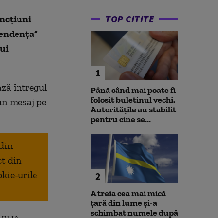
TOP CITITE
ncţiuni
pendenţa”
lui
1
ză întregul
Până când mai poate fi
folosit buletinul vechi.
-un mesaj pe
Autoritățile au stabilit
pentru cine se...
 din
ct din
okie-urile
2
A treia cea mai mică
țară din lume și-a
schimbat numele după