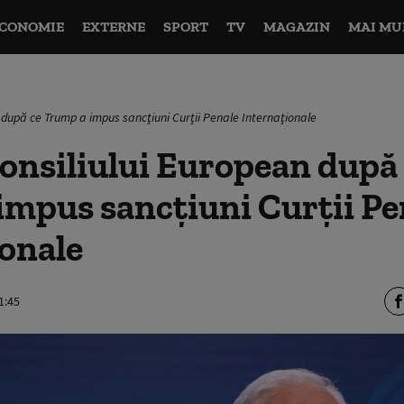
CONOMIE
EXTERNE
SPORT
TV
MAGAZIN
MAI MU
 după ce Trump a impus sancţiuni Curţii Penale Internaţionale
onsiliului European după
mpus sancţiuni Curţii Pe
onale
1:45