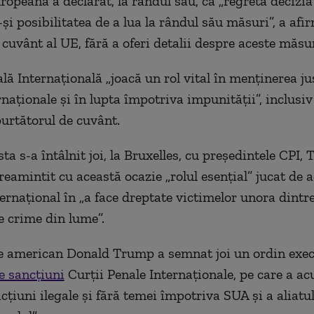
opeană a declarat, la rândul său, că „regretă decizi
şi posibilitatea de a lua la rândul său măsuri”, a afi
cuvânt al UE, fără a oferi detalii despre aceste măsur
ă Internaţională „joacă un rol vital în menţinerea jus
naţionale şi în lupta împotriva impunităţii”, inclusiv
urtătorul de cuvânt.
a s-a întâlnit joi, la Bruxelles, cu preşedintele CPI,
reamintit cu această ocazie „rolul esenţial” jucat de a
ternaţional în „a face dreptate victimelor unora dintr
e crime din lume”.
e american Donald Trump a semnat joi un ordin exec
 sancţiuni
Curţii Penale Internaţionale, pe care a ac
cţiuni ilegale şi fără temei împotriva SUA şi a aliatu