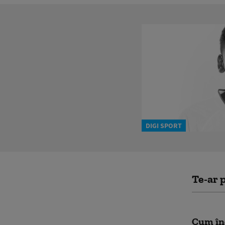
DIGI SPORT
Te-ar p
Cum înc