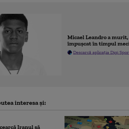
Micael Leandro a murit, 
împușcat în timpul mec
Descarcă aplicația Digi Spor
utea interesa și:
earcă Iranul să