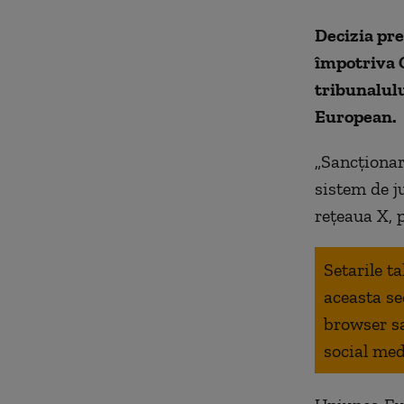
Decizia pr
împotriva 
tribunalulu
European.
„Sancţionar
sistem de j
rețeaua X, 
Setarile t
aceasta se
browser s
social med