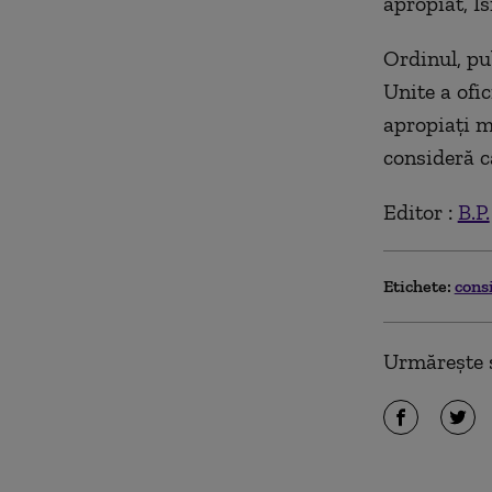
apropiat, Is
Ordinul, pub
Unite a ofic
apropiaţi m
consideră că
Editor :
B.P.
Etichete:
cons
Urmărește ș