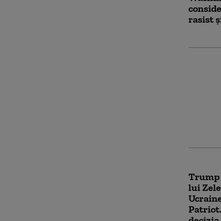
conside
rasist 
Orice c
excursi
plină de
pentru
câștiga
Trump a
lui Zel
Ucraine
Patriot
decizia