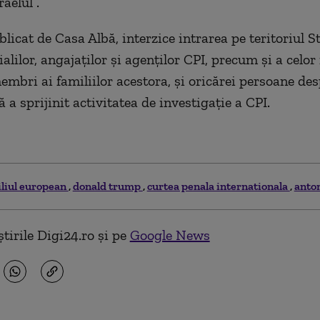
raelul”.
licat de Casa Albă, interzice intrarea pe teritoriul S
ialilor, angajaţilor şi agenţilor CPI, precum şi a celor
embri ai familiilor acestora, şi oricărei persoane des
 a sprijinit activitatea de investigaţie a CPI.
iliul european
donald trump
curtea penala internationala
anton
tirile Digi24.ro și pe
Google News