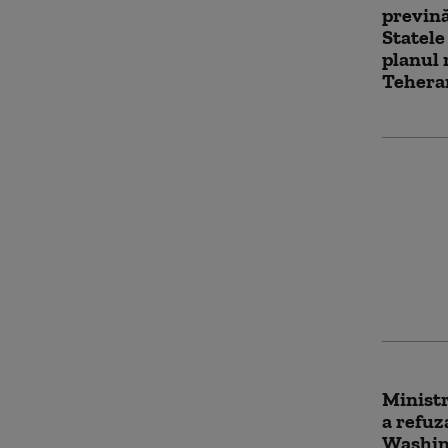
prevină
Statele
planul 
Teheran
„Axa Re
forță. 
și Isra
rețeaua
Ministr
a refuz
Washing