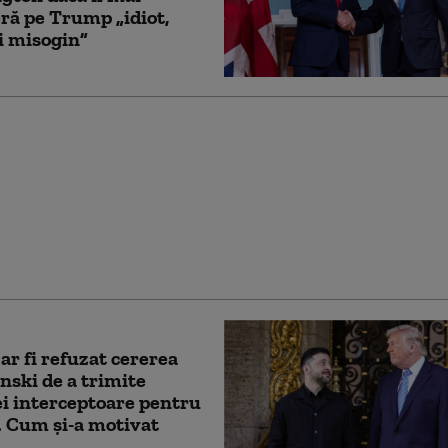
ră pe Trump „idiot,
şi misogin”
ale de ieșire din „scurta
e” a SUA în Iran pare
 dificultăți politice
 Trump: „Nu poate
”
r fi refuzat cererea
enski de a trimite
i interceptoare pentru
. Cum și-a motivat