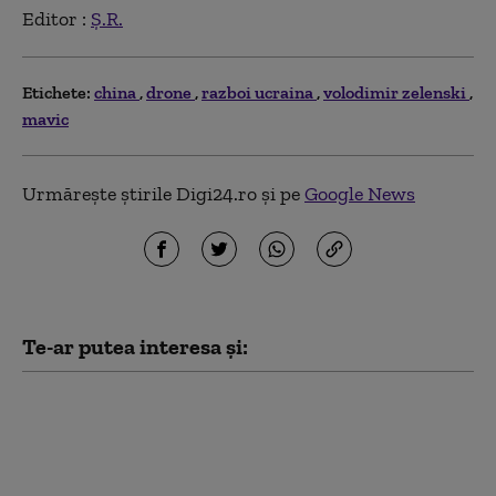
Editor :
Ș.R.
Etichete:
china
drone
razboi ucraina
volodimir zelenski
mavic
Urmărește știrile Digi24.ro și pe
Google News
Te-ar putea interesa și:
„Îmi pare rău să văd
cum mor tineri”.
Trump compătimește,
dar interzice exportul