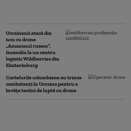
de rachete
interceptoare către
Ucraina
Ucrainenii atacă din
nou cu drone
„Amazonul rusesc”.
Incendiu la un centru
logistic Wildberries din
Ekaterinburg
Cartelurile columbiene au trimis
combatanți în Ucraina pentru a
învăța tactici de luptă cu drone
„Toată lumea iubește
învingătorii”. Ucraina a
restabilit complet
schimbul de informații