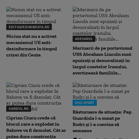
EDITIADEDIMINEATA.RO
Niciun stat nu a activat
ADEVARUL
mecanismul UE anti-
Marinarii de pe portavionul
dezinformare în timpul
USS Abraham Lincoln sunt
crizei din Ceuta
epuizați și demoralizați în
largul coastelor Iranului,
avertizează familiile...
DIGI SPORT
GANDUL.RO
Răsturnare de situație: Pep
Ciprian Ciucu crede că
Guardiola l-a sunat pe
blocul care a explodat în
Rodri și l-a convins să
Rahova va fi demolat. Cât ar
semneze
putea dura construcția