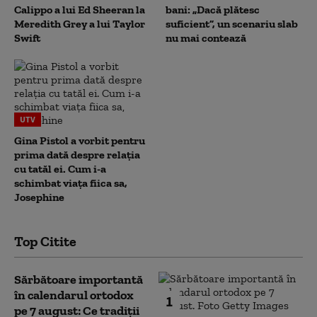
Calippo a lui Ed Sheeran la
bani: „Dacă plătesc
Meredith Grey a lui Taylor
suficient”, un scenariu slab
Swift
nu mai contează
UTV
Gina Pistol a vorbit pentru
prima dată despre relația
cu tatăl ei. Cum i-a
schimbat viața fiica sa,
Josephine
Top Citite
Sărbătoare importantă
în calendarul ortodox
1
pe 7 august: Ce tradiții