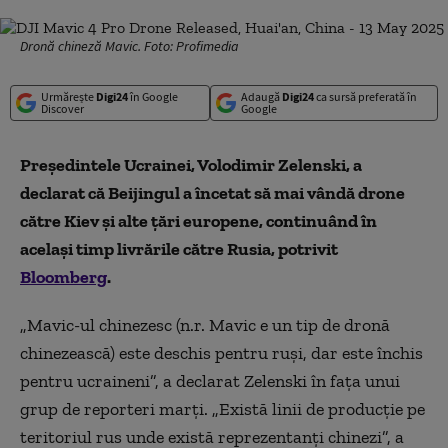
Dronă chineză Mavic. Foto: Profimedia
Urmărește
Digi24
în Google
Adaugă
Digi24
ca sursă preferată în
Discover
Google
Președintele Ucrainei, Volodimir Zelenski, a
declarat că
Beijingul
a încetat să mai vândă drone
către Kiev și alte țări europene, continuând în
același timp livrările către Rusia,
potrivit
Bloomberg
.
„Mavic-ul chinezesc
(n.r. Mavic e un tip de dronă
chinezească)
este deschis pentru ruși, dar este închis
pentru ucraineni”, a declarat Zelenski în fața unui
grup de reporteri marți. „Există linii de producție pe
teritoriul rus unde există reprezentanți chinezi”, a