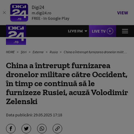
Digi24
VIEW
m.digi24.ro
FREE - In Google Play
LIVE TV
LIVE FM
HOME
Știri
Externe
Rusia
China a întrerupt furnizarea dronelor militare către Occident, în timp ce continuă să le furnizeze Rusiei, acuză Volodimir Zelenski
China a întrerupt furnizarea
dronelor militare către Occident,
în timp ce continuă să le
furnizeze Rusiei, acuză Volodimir
Zelenski
Data publicării:
29.05.2025 17:18