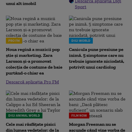
Descarcă aplicația Digi
unui alt imobil
Sport
PRO FM
DIGI WORLD
Noua regină a muzicii pop
Canicula pune presiune pe
știe și marketing. Zara
inimă. 5 simptome care nu
Larsson și-a promovat
trebuie ignorate niciodată,
colecția de costume de baie
potrivit unui cardiolog
purtând-o chiar ea
Descarcă aplicația Pro FM
DIGI ANIMAL WORLD
FILM NOW
Cele mai răsfățate pisici
Morgan Freeman nu se
din lumea vedetelor: de la
ascunde când vine vorba de