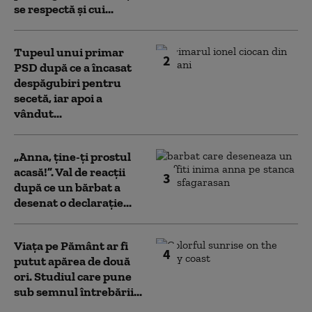
se respectă și cui...
Tupeul unui primar
2
PSD după ce a încasat
despăgubiri pentru
secetă, iar apoi a
vândut...
„Anna, ţine-ţi prostul
acasă!”. Val de reacții
3
după ce un bărbat a
desenat o declarație...
Viața pe Pământ ar fi
4
putut apărea de două
ori. Studiul care pune
sub semnul întrebării...