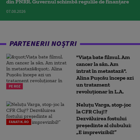
din PNRR. Guvernul schimbă regulile de finanțare
07.08.2026
PARTENERII NOȘTRI
"Viața bate filmul. Am
cancer la sân. Am
intrat în metastază".
Alina Pușcău începe azi
un tratament
PE ROZ
revoluționar în L.A.
Neluțu Varga, stop-joc
la CFR Cluj!?
Dezvăluirea fostului
FANATIK.RO
președinte al clubului:
„E imprevizibil!”