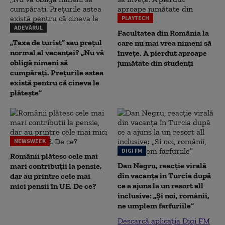
PLAYTECH
ADEVĂRUL
Facultatea din România la
„Taxa de turist” sau prețul
care nu mai vrea nimeni să
normal al vacanței? „Nu vă
înveţe. A pierdut aproape
obligă nimeni să
jumătate din studenţi
cumpărați. Prețurile astea
există pentru că cineva le
plătește”
NEWSWEEK
DIGI FM
Românii plătesc cele mai
Dan Negru, reacție virală
mari contribuții la pensie,
din vacanța în Turcia după
dar au printre cele mai
ce a ajuns la un resort all
mici pensii în UE. De ce?
inclusive: „Și noi, românii,
ne umplem farfuriile”
Descarcă aplicația Digi FM