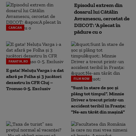
Episodul extrem din
dosarul lui Cătălin
Avramescu, cercetat de
DIICOT: 'A plecat în
CANCAN
pădure cu o
FANATIK.RO
E gata! Neluțu Varga i-a dat
afară pe Folha și 3 jucători
FILM NOW
dezastru în CFR Cluj –
"Sunt în stare de șoc și
Tromso 0-5. Exclusiv
plâng tot timpul". Minnie
Driver a trecut printr-un
accident teribil în Franța:
"Ne-am târât din mașină"