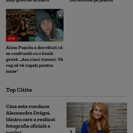
UTV
Alina Pușcău a dezvăluit că
se confruntă cu o boală
gravă. „Am cinci tumori. Vă
rog să vă rugați pentru
mine”
Top Citite
Cine este românca
Alecsandra Drăgoi,
tânăra care a realizat
fotografia oficială a
1
noului...