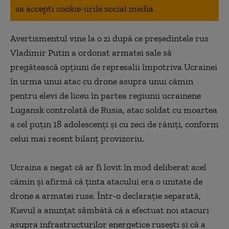
sa accepti cookie-urile social media
Avertismentul vine la o zi după ce preşedintele rus
Vladimir Putin a ordonat armatei sale să
pregătească opţiuni de represalii împotriva Ucrainei
în urma unui atac cu drone asupra unui cămin
pentru elevi de liceu în partea regiunii ucrainene
Lugansk controlată de Rusia, atac soldat cu moartea
a cel puţin 18 adolescenţi şi cu zeci de răniţi, conform
celui mai recent bilanţ provizoriu.
Ucraina a negat că ar fi lovit în mod deliberat acel
cămin şi afirmă că ţinta atacului era o unitate de
drone a armatei ruse. Într-o declaraţie separată,
Kievul a anunţat sâmbătă că a efectuat noi atacuri
asupra infrastructurilor energetice ruseşti şi că a