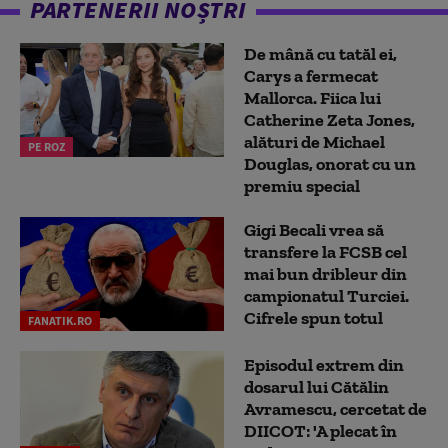
PARTENERII NOȘTRI
De mână cu tatăl ei,
Carys a fermecat
Mallorca. Fiica lui
Catherine Zeta Jones,
alături de Michael
PE ROZ
Douglas, onorat cu un
premiu special
Gigi Becali vrea să
transfere la FCSB cel
mai bun dribleur din
campionatul Turciei.
Cifrele spun totul
FANATIK.RO
Episodul extrem din
dosarul lui Cătălin
Avramescu, cercetat de
DIICOT: 'A plecat în