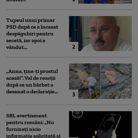
Tupeul unui primar
PSD după ce a încasat
despăgubiri pentru
secetă, iar apoi a
2
vândut...
„Anna, ţine-ţi prostul
acasă!”. Val de reacții
după ce un bărbat a
desenat o declarație...
3
SRI, avertisment
pentru români: „Nu
furnizați nicio
informație solicitată și