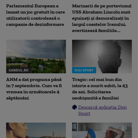
Parlamentul European a
Marinarii de pe portavionul
lansat un joc gratuit în care
USS Abraham Lincoln sunt
utilizatorii controlează o
epuizați și demoralizați în
campanie de dezinformare
largul coastelor Iranului,
avertizează familiile...
GANDUL.RO
DIGI SPORT
ANM a dat prognoza până
Tragic: cel mai bun din
în 7 septembrie. Cum va fi
istorie a murit subit, la 43
vremea în următoarele 4
de ani. Solicitarea
săptămâni
neobișnuită a familiei
Descarcă aplicația Digi
Sport