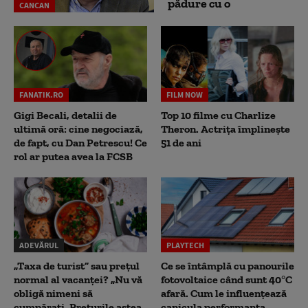
pădure cu o
CANCAN
FANATIK.RO
FILM NOW
Gigi Becali, detalii de
Top 10 filme cu Charlize
ultimă oră: cine negociază,
Theron. Actrița împlinește
de fapt, cu Dan Petrescu! Ce
51 de ani
rol ar putea avea la FCSB
ADEVĂRUL
PLAYTECH
„Taxa de turist” sau prețul
Ce se întâmplă cu panourile
normal al vacanței? „Nu vă
fotovoltaice când sunt 40°C
obligă nimeni să
afară. Cum le influențează
cumpărați. Prețurile astea
canicula performanța