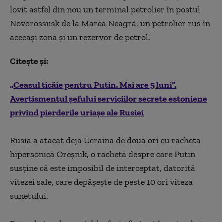
lovit astfel din nou un terminal petrolier în postul
Novorossiisk de la Marea Neagră, un petrolier rus în
aceeaşi zonă şi un rezervor de petrol.
Citește și:
„Ceasul ticăie pentru Putin. Mai are 5 luni”.
Avertismentul șefului serviciilor secrete estoniene
privind pierderile uriașe ale Rusiei
Rusia a atacat deja Ucraina de două ori cu racheta
hipersonică Oreşnik, o rachetă despre care Putin
susţine că este imposibil de interceptat, datorită
vitezei sale, care depăşeşte de peste 10 ori viteza
sunetului.