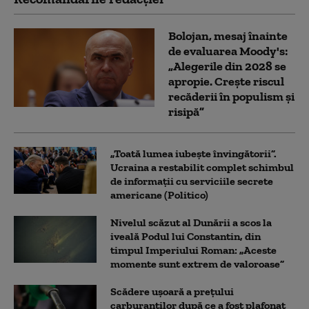
Bolojan, mesaj înainte
de evaluarea Moody's:
„Alegerile din 2028 se
apropie. Crește riscul
recăderii în populism și
risipă”
„Toată lumea iubește învingătorii”.
Ucraina a restabilit complet schimbul
de informații cu serviciile secrete
americane (Politico)
Nivelul scăzut al Dunării a scos la
iveală Podul lui Constantin, din
timpul Imperiului Roman: „Aceste
momente sunt extrem de valoroase”
Scădere ușoară a prețului
carburanților după ce a fost plafonat