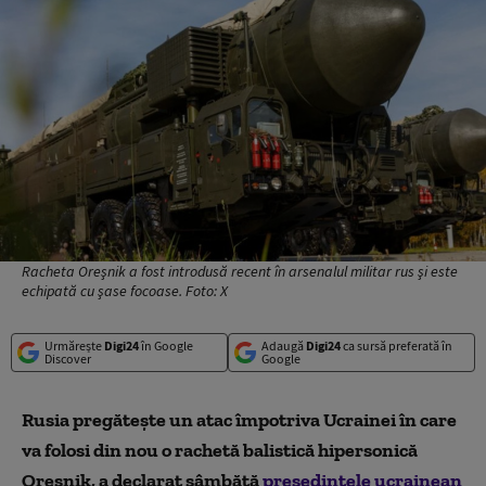
Racheta Oreşnik a fost introdusă recent în arsenalul militar rus şi este
echipată cu şase focoase. Foto: X
Urmărește
Digi24
în Google
Adaugă
Digi24
ca sursă preferată în
Discover
Google
Rusia pregăteşte un atac împotriva Ucrainei în care
va folosi din nou o rachetă balistică hipersonică
Oreşnik, a declarat sâmbătă
preşedintele ucrainean