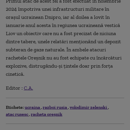
Primul atac de acest fel a fost efectuat în noiembrie
2024 împotriva unei infrastructuri militare în
oraşul ucrainean Dnipro, iar al doilea a lovit în
ianuarie anul acesta în regiunea ucraineană vestică
Liov un obiectiv care nu a fost precizat de niciuna
dintre tabere, unele relatări menţionând un depozit
subteran de gaze naturale. În ambele atacuri
rachetele Oreşnik nu au fost echipate cu încărcături
explozive, distrugându-şi ţintele doar prin forţa
cinetică.
Editor :
C.A.
Etichete:
ucraina
razboi rusia
volodimir zelenski
atac rusesc
racheta oreșnik