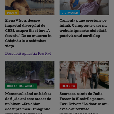
PRO FM
DIGI WORLD
Elena Vîșcu, despre
Canicula pune presiune pe
impactul divorțului de
inimă. 5 simptome care nu
CRBL asupra fiicei lor: „A
trebuie ignorate niciodată,
fost rău”. De ce mutarea în
potrivit unui cardiolog
Chișinău le-a schimbat
viața
Descarcă aplicația Pro FM
DIGI ANIMAL WORLD
FILM NOW
Momentul când un bărbat
Scorsese, uimit de Jodie
de 65 de ani este atacat de
Foster la filmările pentru
un bizon: „Era chiar
Taxi Driver: "La doar 12 ani,
deasupra mea”. Imaginile
avea o autoritate
sunt greu de urmărit
incredibilă pe platou"