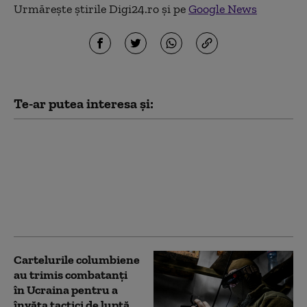
Urmărește știrile Digi24.ro și pe
Google News
Te-ar putea interesa și:
Ucrainenii atacă din
nou cu drone
„Amazonul rusesc”.
Incendiu la un centru
logistic Wildberries din
Ekaterinburg
Cartelurile columbiene
au trimis combatanți
în Ucraina pentru a
învăța tactici de luptă