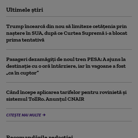
Ultimele știri
Trump încearcă din nou să limiteze cetățenia prin
naștere în SUA, după ce Curtea Supremă i-a blocat
prima tentativă
Pasageri dezamăgiți de noul tren PESA: A ajuns la
destinație cu o oră întârziere, iar în vagoane a fost
„ca în cuptor”
Când începe aplicarea tarifelor pentru rovinietă şi
sistemul TollRo. Anunțul CNAIR
CITEȘTE MAI MULTE
Recomandările redacţiei