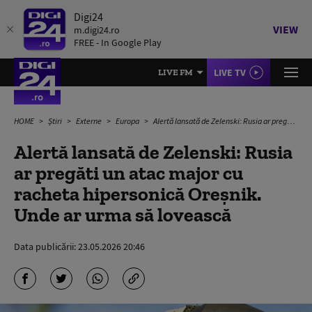
Digi24
VIEW
m.digi24.ro
FREE - In Google Play
LIVE TV
LIVE FM
HOME
Știri
Externe
Europa
Alertă lansată de Zelenski: Rusia ar pregăti un atac major cu racheta hipersonică Oreșnik. Unde ar urma să lovească
Alertă lansată de Zelenski: Rusia
ar pregăti un atac major cu
racheta hipersonică Oreșnik.
Unde ar urma să lovească
Data publicării:
23.05.2026 20:46