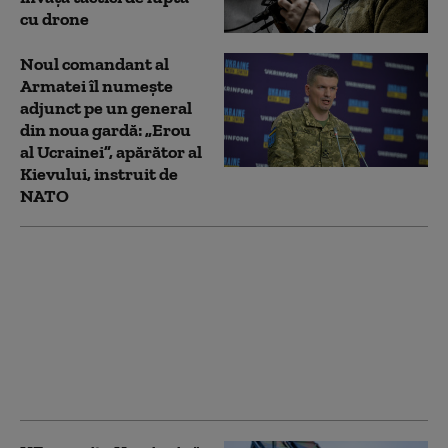
cu drone
Noul comandant al
Armatei îl numește
adjunct pe un general
din noua gardă: „Erou
al Ucrainei”, apărător al
Kievului, instruit de
NATO
Cel mai recent sondaj
de opinie: Câți
ucraineni susțin
aderarea la UE și câți
sprijină intrarea în
NATO. Ambele
preferințe, în scădere