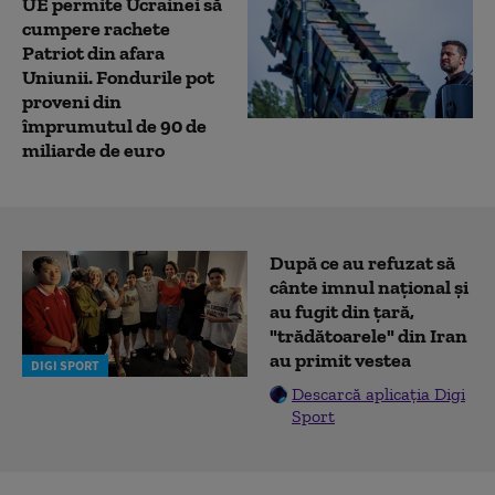
UE permite Ucrainei să
cumpere rachete
Patriot din afara
Uniunii. Fondurile pot
proveni din
împrumutul de 90 de
miliarde de euro
După ce au refuzat să
cânte imnul naţional şi
au fugit din ţară,
"trădătoarele" din Iran
au primit vestea
DIGI SPORT
Descarcă aplicația Digi
Sport