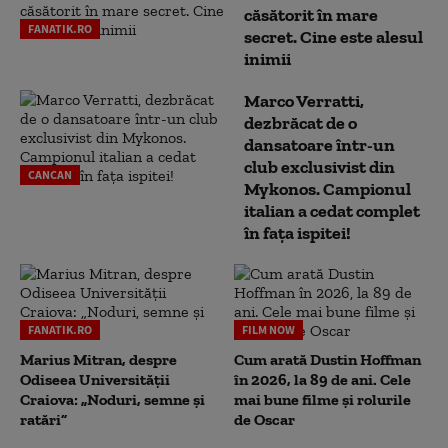
căsătorit în mare
FANATIK.RO
secret. Cine este alesul
inimii
Marco Verratti,
dezbrăcat de o
dansatoare într-un
club exclusivist din
CANCAN
Mykonos. Campionul
italian a cedat complet
în fața ispitei!
FANATIK.RO
FILM NOW
Marius Mitran, despre
Cum arată Dustin Hoffman
Odiseea Universității
în 2026, la 89 de ani. Cele
Craiova: „Noduri, semne și
mai bune filme și rolurile
ratări”
de Oscar