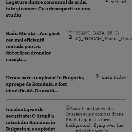
Legătura dintre consumul de ardei
iute și cancer. Ce a descoperit un nou
studiu
Radu Miruță: „Am găsit
2
cea mai eficientă
metodă pentru
doborârea dronelor
rusești...
3
Drona care a explodat în Bulgaria,
aproape de România, a fost
identificată. Ce arată...
Incident grav de
securitate: O dronă a
intrat din România în
Bulgaria şi a explodat