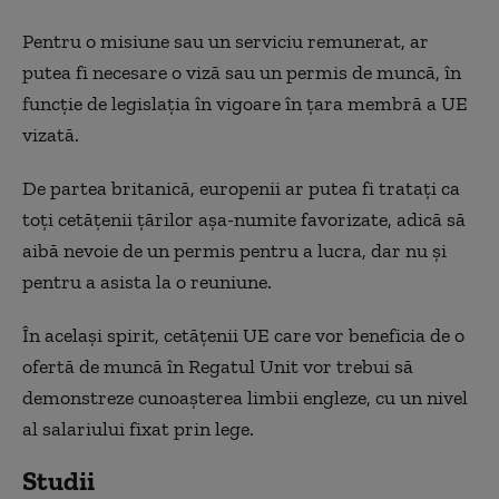
Pentru o misiune sau un serviciu remunerat, ar
putea fi necesare o viză sau un permis de muncă, în
funcţie de legislaţia în vigoare în ţara membră a UE
vizată.
De partea britanică, europenii ar putea fi trataţi ca
toţi cetăţenii ţărilor aşa-numite favorizate, adică să
aibă nevoie de un permis pentru a lucra, dar nu şi
pentru a asista la o reuniune.
În acelaşi spirit, cetăţenii UE care vor beneficia de o
ofertă de muncă în Regatul Unit vor trebui să
demonstreze cunoaşterea limbii engleze, cu un nivel
al salariului fixat prin lege.
Studii