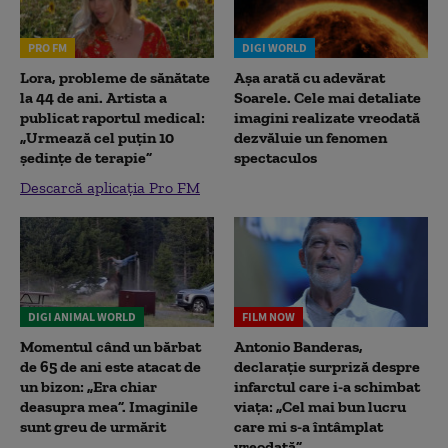
PRO FM
DIGI WORLD
Lora, probleme de sănătate
Așa arată cu adevărat
la 44 de ani. Artista a
Soarele. Cele mai detaliate
publicat raportul medical:
imagini realizate vreodată
„Urmează cel puțin 10
dezvăluie un fenomen
ședințe de terapie”
spectaculos
Descarcă aplicația Pro FM
DIGI ANIMAL WORLD
FILM NOW
Momentul când un bărbat
Antonio Banderas,
de 65 de ani este atacat de
declarație surpriză despre
un bizon: „Era chiar
infarctul care i-a schimbat
deasupra mea”. Imaginile
viața: „Cel mai bun lucru
sunt greu de urmărit
care mi s-a întâmplat
vreodată”