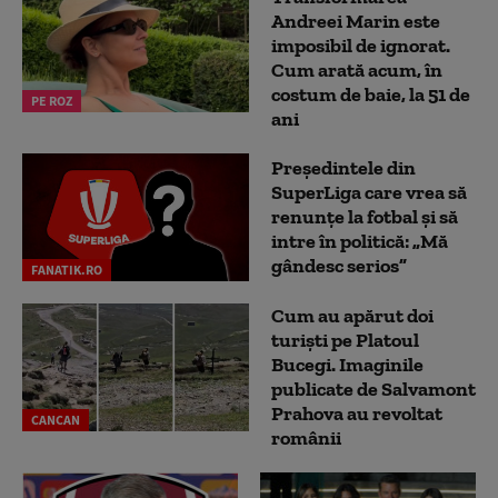
Andreei Marin este
imposibil de ignorat.
Cum arată acum, în
costum de baie, la 51 de
PE ROZ
ani
Președintele din
SuperLiga care vrea să
renunțe la fotbal și să
intre în politică: „Mă
gândesc serios”
FANATIK.RO
Cum au apărut doi
turiști pe Platoul
Bucegi. Imaginile
publicate de Salvamont
Prahova au revoltat
CANCAN
românii