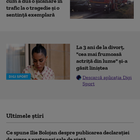
cum a dus o șicanare în
trafic la o tragedie și o
sentință exemplară
La 3 ani de la divorț,
"cea mai frumoasă
actriță din lume" și-a
găsit liniștea
DIGI SPORT
Descarcă aplicația Digi
Sport
Ultimele știri
Ce spune Ilie Bolojan despre publicarea declarației
de avere a parteneri sale de viață