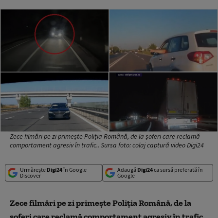
Zece filmări pe zi primește Poliția Română, de la șoferi care reclamă
comportament agresiv în trafic.. Sursa foto: colaj captură video Digi24
Urmărește
Digi24
în Google
Adaugă
Digi24
ca sursă preferată în
Discover
Google
Zece filmări pe zi primește Poliția Română, de la
șoferi care reclamă comportament agresiv în trafic.