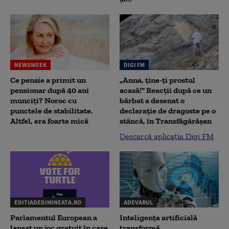
NEWSWEEK
DIGI FM
Ce pensie a primit un
„Anna, ţine-ţi prostul
pensionar după 40 ani
acasă!" Reacţii după ce un
munciți? Noroc cu
bărbat a desenat o
punctele de stabilitate.
declaraţie de dragoste pe o
Altfel, era foarte mică
stâncă, în Transfăgărăşan
Descarcă aplicația Digi FM
EDITIADEDIMINEATA.RO
ADEVARUL
Parlamentul European a
Inteligența artificială
lansat un joc gratuit în care
transformă