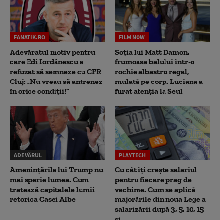
FANATIK.RO
FILM NOW
Adevăratul motiv pentru
Soția lui Matt Damon,
care Edi Iordănescu a
frumoasa balului într-o
refuzat să semneze cu CFR
rochie albastru regal,
Cluj: „Nu vreau să antrenez
mulată pe corp. Luciana a
în orice condiții!”
furat atenția la Seul
ADEVĂRUL
PLAYTECH
Amenințările lui Trump nu
Cu cât îți crește salariul
mai sperie lumea. Cum
pentru fiecare prag de
tratează capitalele lumii
vechime. Cum se aplică
retorica Casei Albe
majorările din noua Lege a
salarizării după 3, 5, 10, 15
și...