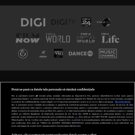
TERMENI ȘI CONDIȚII
POLITICA DE CONFIDENȚIALITATE
Nouă ne pasă ca datele tale personale să rămână confidențiale
Noi și partenerii noștri
30
stocăm și/sau accesăm informații pe dispozitivul dvs., precum identificatorii cookie unici pentru
prelucrarea datelor cu caracter personal. Puteți accepta sau gestiona alegerile dvs. făcând clic mai jos sau în orice moment, pe pagina
ABONARE DIGI TV
cu politica de confidențialitate. Aceste alegeri vor fi raportate partenerilor noștri și nu vă vor afecta navigarea.
Mai multe detalii
Noi si partenerii nostri (retelele de socializare si agentiile de publicitate partenere, precum si furnizorii nostri de servicii de date
analitice) prelucram date pentru a permite website-ului sa functioneze, pentru a personaliza continutul si anunturile publicitare
GESTIONAȚI PREFERINȚELE
afisate in functie de interesele si/sau profilul dvs., pentru a va oferi functionalitati aferente retelelor de socializare si pentru a analiza
traficul pe website. Beneficiati de drepturile prevazute de art. 15-22 din GDPR in legatura cu prelucrarea datelor cu caracter
personal. Aceste drepturi pot fi exercitate prin modalitatea indicata
aici
. Prin click pe “ACCEPT TOATE”, acceptati folosirea tuturor
CODUL DIGI24
Tehnologiilor de tip Cookie, care implica inclusiv acceptul dvs. cu privire la stocarea/accesarea informatiilor de catre Vendor-ii cu
care colaboram. Prin click pe “VREAU SA MODIFIC SETARILE INDIVIDUAL” puteti schimba preferintele in mod individual, mai
putin cele legate de cookie strict necesare pentru functionarea website-ului.
CAMERE WEB
Atât noi, cât și partenerii noștri prelucrăm datele pentru a oferi: