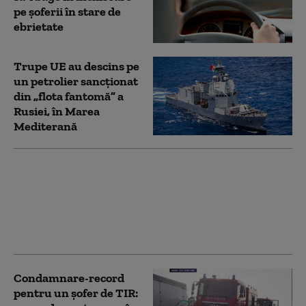
pe șoferii în stare de
ebrietate
Trupe UE au descins pe
un petrolier sancţionat
din „flota fantomă” a
Rusiei, în Marea
Mediterană
Semnalizarea în sensul
giratoriu: greșeala pe
care o fac mulți șoferi
fără să știe. Explicațiile
Poliției Române
Condamnare-record
pentru un șofer de TIR: