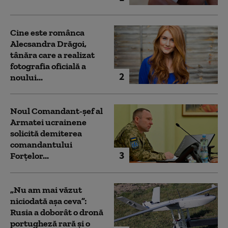
Cine este românca
Alecsandra Drăgoi,
tânăra care a realizat
fotografia oficială a
2
noului...
Noul Comandant-șef al
Armatei ucrainene
solicită demiterea
comandantului
3
Forțelor...
„Nu am mai văzut
niciodată așa ceva”:
Rusia a doborât o dronă
portugheză rară și o