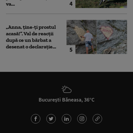
4
va...
„Anna, ţine-ţi prostul
acasă!”. Val de reacții
după ce un bărbat a
desenat o declarație...
5
București Băneasa, 36°C