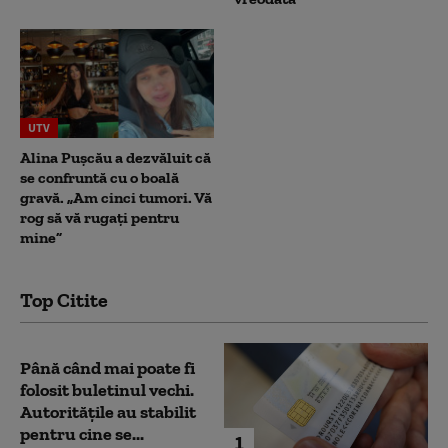
UTV
Alina Pușcău a dezvăluit că
se confruntă cu o boală
gravă. „Am cinci tumori. Vă
rog să vă rugați pentru
mine”
Top Citite
Până când mai poate fi
folosit buletinul vechi.
Autoritățile au stabilit
pentru cine se...
1