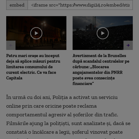
0
embed
seconds
of
1
minute,
56
seconds
Patru mari orașe au început
Avertisment de la Bruxelles
deja să aplice măsuri pentru
după scandalul centralelor pe
limitarea consumului de
cărbune: „Blocarea
curent electric. Ce va face
angajamentelor din PNRR
Capitala
poate avea consecințe
financiare”
În urmă cu doi ani, Poliția a activat un serviciu
online prin care oricine poate reclama
comportamentul agresiv al șoferilor din trafic.
Filmările ajung la polițiști, sunt analizate și, dacă se
constată o încălcare a legii, șoferul vinovat poate