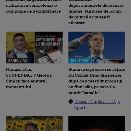
utilizatorii controlează o
departamentele de resurse
campanie de dezinformare
umane. Milioane de locuri
de muncă ar putea fi
afectate
GANDUL.RO
DIGI SPORT
Nicușor Dan,
Suma uriașă care i se reține
SUSPENDAT!? George
lui Cornel Dinu din pensie,
Simion face anunțul
după ce a pierdut procesul
momentului
cu finul său, pe care l-a
numit "canalie"
Descarcă aplicația Digi
Sport