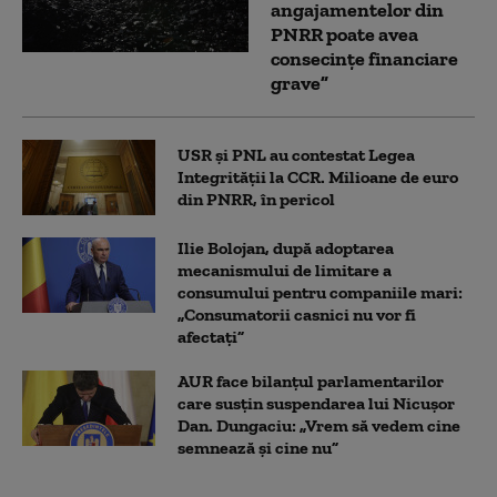
angajamentelor din
PNRR poate avea
consecințe financiare
grave”
USR și PNL au contestat Legea
Integrității la CCR. Milioane de euro
din PNRR, în pericol
Ilie Bolojan, după adoptarea
mecanismului de limitare a
consumului pentru companiile mari:
„Consumatorii casnici nu vor fi
afectați”
AUR face bilanțul parlamentarilor
care susțin suspendarea lui Nicușor
Dan. Dungaciu: „Vrem să vedem cine
semnează și cine nu”