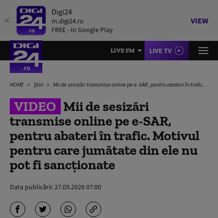
Digi24
VIEW
m.digi24.ro
FREE - In Google Play
LIVE TV
LIVE FM
HOME
Știri
Mii de sesizări transmise online pe e-SAR, pentru abateri în trafic. Motivul pentru care jumătate din ele nu pot fi sancționate
VIDEO
Mii de sesizări
transmise online pe e-SAR,
pentru abateri în trafic. Motivul
pentru care jumătate din ele nu
pot fi sancționate
Data publicării:
27.05.2026 07:00