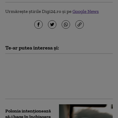
Urmărește știrile Digi24.ro și pe
Google News
Te-ar putea interesa și:
Patru mari orașe au
început deja să aplice
măsuri pentru
limitarea consumului
de curent electric. Ce
va face Capitala
Polonia intenționează
să-i bage în închisoare