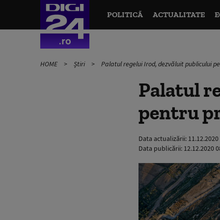
POLITICĂ
ACTUALITATE
E
HOME
Știri
Palatul regelui Irod, dezvăluit publicului p
Palatul r
pentru pr
Data actualizării:
11.12.2020
Data publicării:
12.12.2020 0