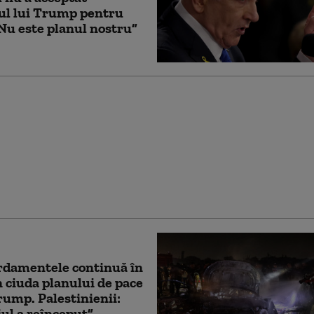
ul lui Trump pentru
Nu este planul nostru”
 important lăcaş de
sulman din Ierusalim,
at să fie preluat de
 Iordania se teme de „un
 religios”
damentele continuă în
n ciuda planului de pace
Trump. Palestinienii:
ul a reînceput”