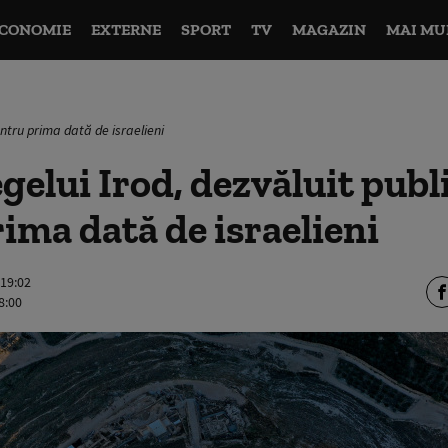
CONOMIE
EXTERNE
SPORT
TV
MAGAZIN
MAI MU
entru prima dată de israelieni
egelui Irod, dezvăluit publ
ima dată de israelieni
 19:02
8:00