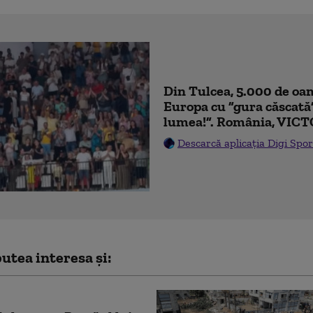
Din Tulcea, 5.000 de oam
Europa cu ”gura căscată
lumea!”. România, VICT
Descarcă aplicația Digi Spor
utea interesa și: