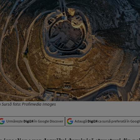
m Sursă foto: Profimedia Images
Urmărește
Digi24
în Google Discover
Adaugă
Digi24
ca sursă preferată în Googl