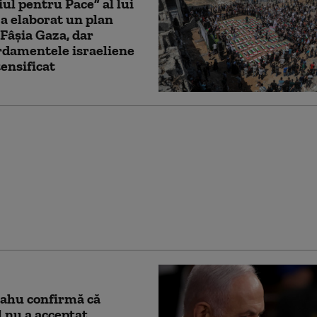
iul pentru Pace” al lui
 elaborat un plan
Fâșia Gaza, dar
damentele israeliene
tensificat
l reia
damentele în sudul
ui, în timp ce la Roma
ciază încetarea
ților
ahu confirmă că
l nu a acceptat