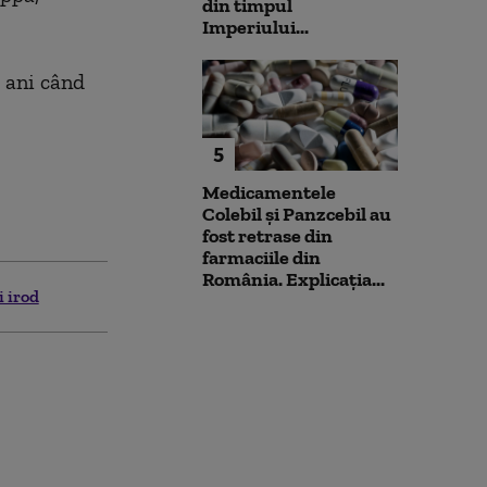
din timpul
Imperiului...
3 ani când
5
Medicamentele
Colebil și Panzcebil au
fost retrase din
farmaciile din
România. Explicația...
i irod