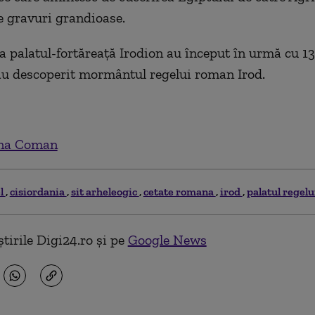
e gravuri grandioase.
la palatul-fortăreață Irodion au început în urmă cu 1
au descoperit mormântul regelui roman Irod.
na Coman
el
cisiordania
sit arheleogic
cetate romana
irod
palatul regelu
tirile Digi24.ro și pe
Google News