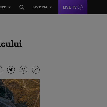
LIVE TV
LTE
LIVE FM
icului