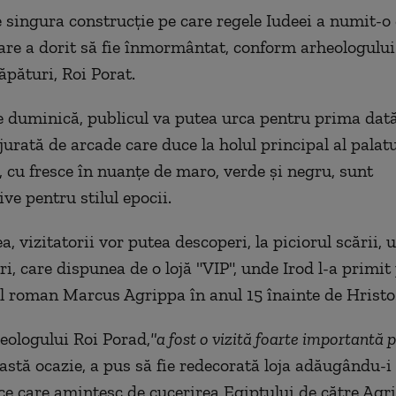
e singura construcție pe care regele Iudeei a numit-o
 care a dorit să fie înmormântat, conform arheologului
ăpături, Roi Porat.
 duminică, publicul va putea urca pentru prima dat
urată de arcade care duce la holul principal al palatu
, cu fresce în nuanţe de maro, verde şi negru, sunt
ve pentru stilul epocii.
 vizitatorii vor putea descoperi, la piciorul scării, 
i, care dispunea de o lojă "VIP", unde Irod l-a primit 
l roman Marcus Agrippa în anul 15 înainte de Hristo
heologului Roi Porad,
"a fost o vizită foarte importantă 
astă ocazie, a pus să fie redecorată loja adăugându-i 
esce care amintesc de cucerirea Egiptului de către Agr