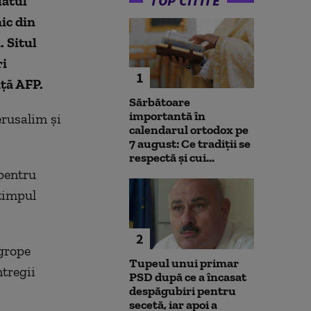
TOP CITITE
latul
nic din
 Situl
ri
1
nță AFP.
Sărbătoare
importantă în
erusalim și
calendarul ortodox pe
7 august: Ce tradiții se
respectă și cui...
 pentru
 timpul
2
ngrope
Tupeul unui primar
ntregii
PSD după ce a încasat
despăgubiri pentru
secetă, iar apoi a