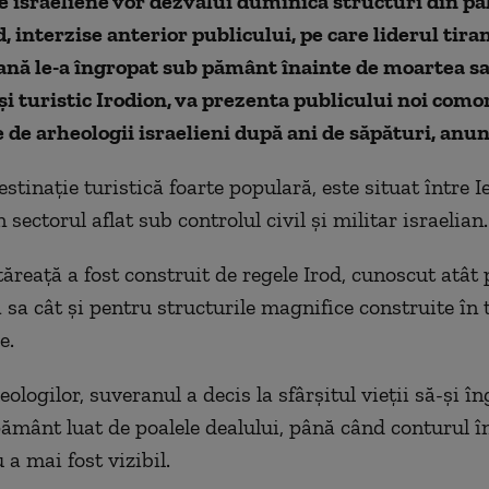
e israeliene vor dezvălui duminică structuri din pa
d, interzise anterior publicului, pe care liderul tira
nă le-a îngropat sub pământ înainte de moartea sa.
și turistic Irodion, va prezenta publicului noi como
 de arheologii israelieni după ani de săpături, anu
estinație turistică foarte populară, este situat între I
 sectorul aflat sub controlul civil și militar israelian.
tăreață a fost construit de regele Irod, cunoscut atât
a sa cât și pentru structurile magnifice construite în
e.
eologilor, suveranul a decis la sfârşitul vieţii să-şi î
pământ luat de poalele dealului, până când conturul î
 a mai fost vizibil.