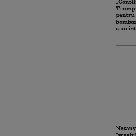
„Consil
Trump a
pentru 
bombar
s-au in
Israelu
bombar
Libanul
se nego
ostilită
Netany
Israelu