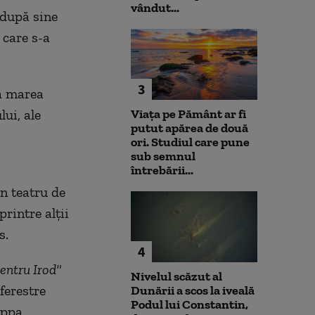
vândut...
 după sine
 care s-a
3
ă marea
lui, ale
Viața pe Pământ ar fi
putut apărea de două
ori. Studiul care pune
sub semnul
întrebării...
un teatru de
printre alţii
s.
4
pentru Irod"
Nivelul scăzut al
ferestre
Dunării a scos la iveală
Podul lui Constantin,
ippa,