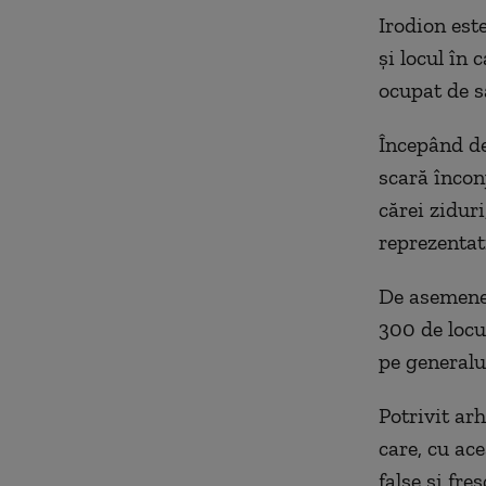
Irodion est
și locul în
ocupat de s
Începând de
scară înconj
cărei ziduri
reprezentati
De asemenea,
300 de locur
pe generalu
Potrivit ar
care, cu ace
false şi fr