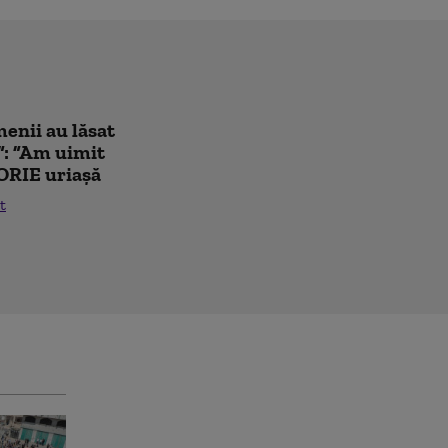
enii au lăsat
”: ”Am uimit
ORIE uriașă
t