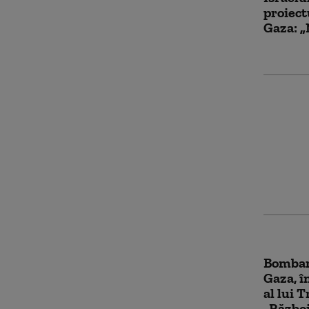
proiect
Gaza: „
Cel mai
cult mu
ameninț
Israel.
conflict
Bombar
Gaza, î
al lui 
„Război