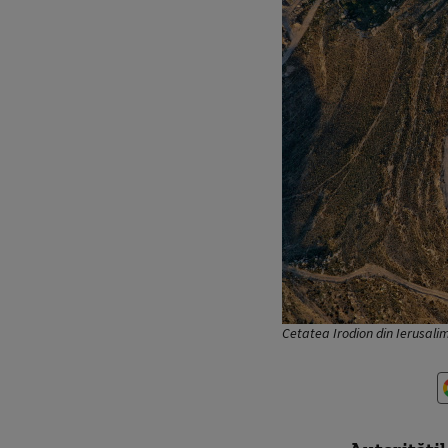
Cetatea Irodion din Ierusali