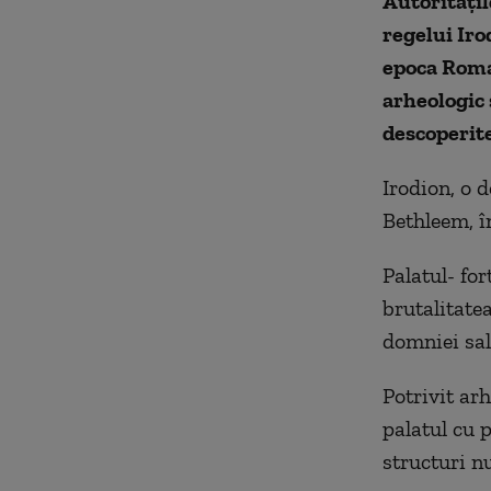
Autoritățil
regelui Iro
epoca Roma
arheologic 
descoperite
Irodion, o d
Bethleem, în
Palatul- for
brutalitate
domniei sal
Potrivit arh
palatul cu 
structuri nu