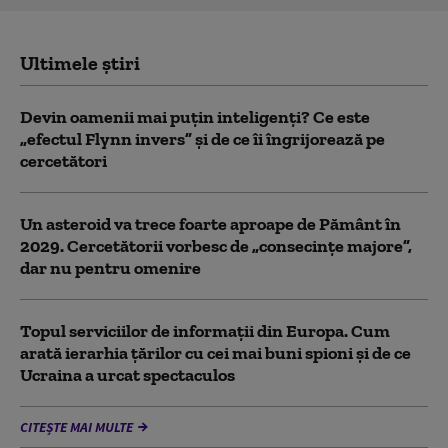
Ultimele știri
Devin oamenii mai puțin inteligenți? Ce este
„efectul Flynn invers” și de ce îi îngrijorează pe
cercetători
Un asteroid va trece foarte aproape de Pământ în
2029. Cercetătorii vorbesc de „consecințe majore”,
dar nu pentru omenire
Topul serviciilor de informații din Europa. Cum
arată ierarhia țărilor cu cei mai buni spioni și de ce
Ucraina a urcat spectaculos
CITEȘTE MAI MULTE