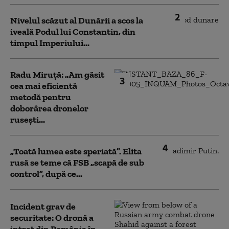
2
Nivelul scăzut al Dunării a scos la
iveală Podul lui Constantin, din
timpul Imperiului...
Radu Miruță: „Am găsit
3
cea mai eficientă
metodă pentru
doborârea dronelor
rusești...
4
„Toată lumea este speriată”. Elita
rusă se teme că FSB „scapă de sub
control”, după ce...
Incident grav de
securitate: O dronă a
intrat din România în