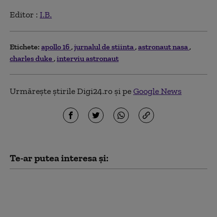
Editor :
I.B.
Etichete:
apollo 16
jurnalul de stiinta
astronaut nasa
charles duke
interviu astronaut
Urmărește știrile Digi24.ro și pe
Google News
Te-ar putea interesa și:
O rachetă Soiuz cu un
american şi doi ruşi la
bord a decolat către ISS