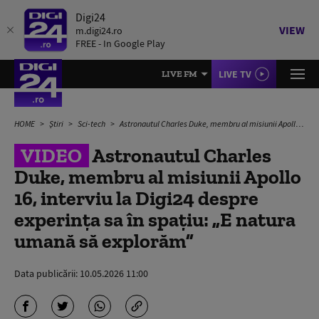
Digi24
VIEW
m.digi24.ro
FREE - In Google Play
LIVE TV
LIVE FM
HOME
Știri
Sci-tech
Astronautul Charles Duke, membru al misiunii Apollo 16, interviu la Digi24 despre experința sa în spațiu: „E natura umană să explorăm”
VIDEO
Astronautul Charles
Duke, membru al misiunii Apollo
16, interviu la Digi24 despre
experința sa în spațiu: „E natura
umană să explorăm”
Data publicării:
10.05.2026 11:00