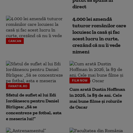
direct
4.000 lei amendă
tuturor românilor care
locuiesc la casă și fac
acest lucru în curte,
CANCAN
crezând că nu îi vede
nimeni
FILM NOW
FANATIK.RO
Cum arată Dustin Hoffman
Sfatul de suflet al lui Edi
în 2026, la 89 de ani. Cele
Iordănescu pentru Daniel
mai bune filme și rolurile
Bîrligea: „Să se
de Oscar
concentreze pe fotbal, asta
e meseria lui!”