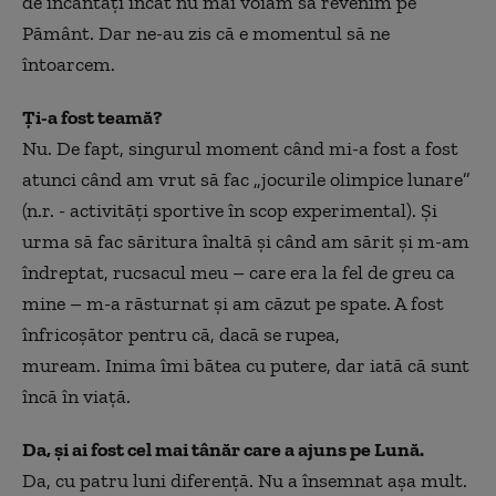
de încântați încât nu mai voiam să revenim pe
Pământ. Dar ne-au zis că e momentul să ne
întoarcem.
Ți-a fost teamă?
Nu. De fapt, singurul moment când mi-a fost a fost
atunci când am vrut să fac „jocurile olimpice lunare”
(n.r. - activități sportive în scop experimental). Și
urma să fac săritura înaltă și când am sărit și m-am
îndreptat, rucsacul meu – care era la fel de greu ca
mine – m-a răsturnat și am căzut pe spate. A fost
înfricoșător pentru că, dacă se rupea,
muream. Inima îmi bătea cu putere, dar iată că sunt
încă în viață.
Da, și ai fost cel mai tânăr care a ajuns pe Lună.
Da, cu patru luni diferență. Nu a însemnat așa mult.