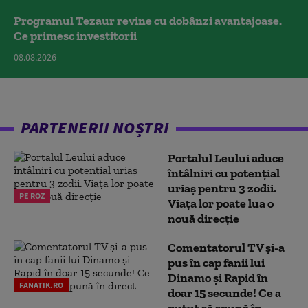
Programul Tezaur revine cu dobânzi avantajoase.
Ce primesc investitorii
08.08.2026
PARTENERII NOȘTRI
Portalul Leului aduce
întâlniri cu potențial
uriaș pentru 3 zodii.
PE ROZ
Viața lor poate lua o
nouă direcție
Comentatorul TV și-a
pus în cap fanii lui
Dinamo și Rapid în
FANATIK.RO
doar 15 secunde! Ce a
putut să spună în