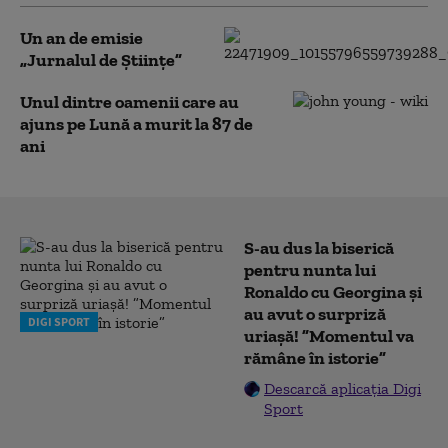
Un an de emisie
„Jurnalul de Ştiinţe”
Unul dintre oamenii care au
ajuns pe Lună a murit la 87 de
ani
S-au dus la biserică
pentru nunta lui
Ronaldo cu Georgina și
au avut o surpriză
DIGI SPORT
uriașă! ”Momentul va
rămâne în istorie”
Descarcă aplicația Digi
Sport