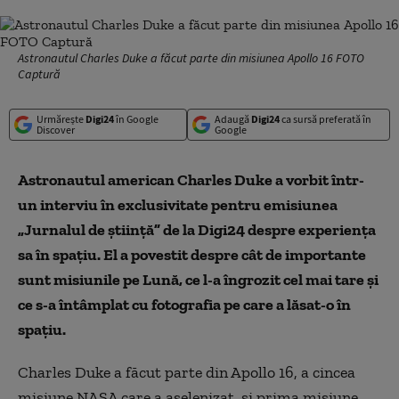
Astronautul Charles Duke a făcut parte din misiunea Apollo 16 FOTO
Captură
Urmărește
Digi24
în Google
Adaugă
Digi24
ca sursă preferată în
Discover
Google
Astronautul american Charles Duke a vorbit într-
un interviu în exclusivitate pentru emisiunea
„Jurnalul de știință” de la Digi24 despre experiența
sa în spațiu. El a povestit despre cât de importante
sunt misiunile pe Lună, ce l-a îngrozit cel mai tare și
ce s-a întâmplat cu fotografia pe care a lăsat-o în
spațiu.
Charles Duke a făcut parte din Apollo 16, a cincea
misiune NASA care a aselenizat, și prima misiune