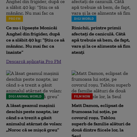
PRO FM
DIGI WORLD
Ce nu-i lipsește Monicăi
Rinichii, printre primii
Anghel din frigider, după
afectați de caniculă. Câtă
ce a slăbit 40 kg: “Știu ce să
apă trebuie să bem, de fapt,
mănânc. Nu mai fac ca
vara și la ce alimente să fim
înainte”
atenți
Descarcă aplicația Pro FM
DIGI ANIMAL WORLD
FILM NOW
A lăsat geamul mașinii
Matt Damon, eclipsat de
deschis peste noapte, iar
frumoasa lui soție, pe
când s-a trezit a găsit
covorul roșu. Tablou
animalul atârnat de volan:
superb de familie alături de
„Noroc că se mișcă greu”
două dintre fiicele lor, la
Seul