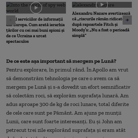
0
seconds
Alexandru Nazare avertizează
că „riscurile rămân ridicate”
Topul serviciilor de informații
după rapoartele Fitch și
din Europa. Cum arată ierarhia
Moody’s: „Nu a fost o perioadă
țărilor cu cei mai buni spioni și
simplă”
de ce Ucraina a urcat
spectaculos
De ce este așa important să mergem pe Lună?
Pentru explorare, în primul rând. În Apollo am vrut
să demonstrăm tehnologia pe care o avem ca să
mergem pe Lună și s-a dovedit un efort semnificativ
să colectăm roci, să explorăm suprafața lunară. Am
adus aproape 300 de kg de roci lunare, total diferite
de cele care sunt pe Pământ. Am ajuns pe munții
Lunii, care sunt foarte interesanți. Eu și John am
petrecut trei zile explorând suprafața și eram atât