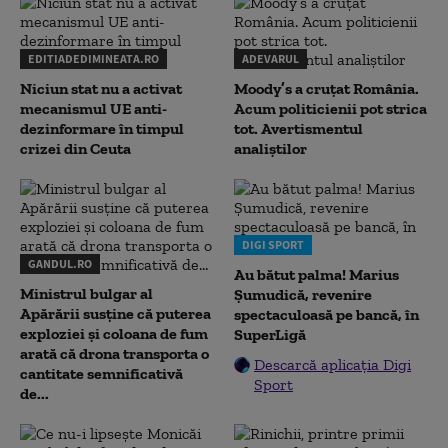
EDITIADEDIMINEATA.RO
ADEVARUL
Niciun stat nu a activat
Moody’s a cruțat România.
mecanismul UE anti-
Acum politicienii pot strica
dezinformare în timpul
tot. Avertismentul
crizei din Ceuta
analiștilor
DIGI SPORT
GANDUL.RO
Au bătut palma! Marius
Ministrul bulgar al
Șumudică, revenire
Apărării susține că puterea
spectaculoasă pe bancă, în
exploziei și coloana de fum
SuperLigă
arată că drona transporta o
Descarcă aplicația Digi
cantitate semnificativă
Sport
de...