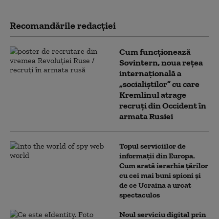
Recomandările redacţiei
Cum funcționează
Sovintern, noua rețea
internațională a
„socialiștilor” cu care
Kremlinul atrage
recruți din Occident în
armata Rusiei
Topul serviciilor de
informații din Europa.
Cum arată ierarhia țărilor
cu cei mai buni spioni și
de ce Ucraina a urcat
spectaculos
Noul serviciu digital prin