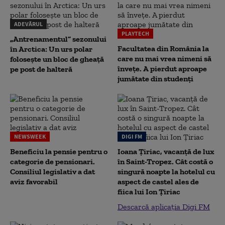
ADEVĂRUL
PLAYTECH
„Antrenamentul” sezonului
Facultatea din România la
în Arctica: Un urs polar
care nu mai vrea nimeni să
folosește un bloc de gheață
înveţe. A pierdut aproape
pe post de halteră
jumătate din studenţi
NEWSWEEK
DIGI FM
Beneficiu la pensie pentru o
Ioana Țiriac, vacanță de lux
categorie de pensionari.
în Saint-Tropez. Cât costă o
Consiliul legislativ a dat
singură noapte la hotelul cu
aviz favorabil
aspect de castel ales de
fiica lui Ion Țiriac
Descarcă aplicația Digi FM