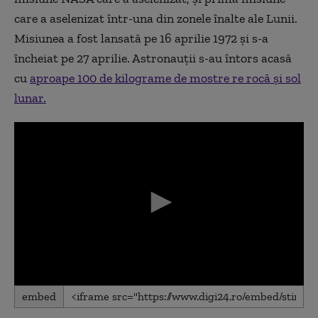
care a aselenizat într-una din zonele înalte ale Lunii.
Misiunea a fost lansată pe 16 aprilie 1972 și s-a
încheiat pe 27 aprilie. Astronauții s-au întors acasă
cu
aproape 100 de kilograme de mostre re rocă și sol
lunar.
0
embed
seconds
of