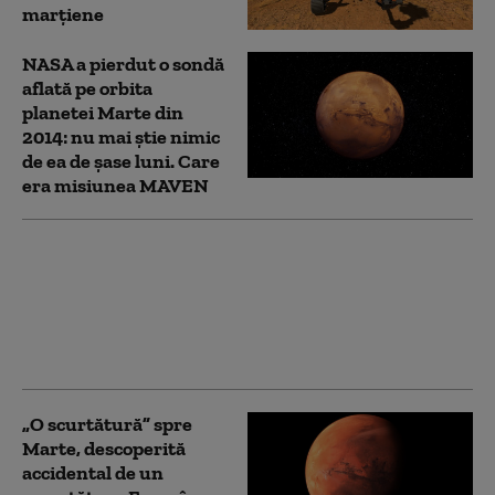
marţiene
NASA a pierdut o sondă
aflată pe orbita
planetei Marte din
2014: nu mai știe nimic
de ea de șase luni. Care
era misiunea MAVEN
Oamenii de știință cred
că au găsit o nouă
metodă pentru
detectarea vieții
extraterestre
„O scurtătură” spre
Marte, descoperită
accidental de un