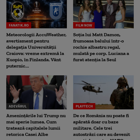
FANATIK.RO
FILM NOW
Meteorologii AccuWeather,
Soția lui Matt Damon,
avertisment pentru
frumoasa balului într-o
delegația Universității
rochie albastru regal,
Craiova: vreme extremă la
mulată pe corp. Luciana a
Kuopio, în Finlanda. Vânt
furat atenția la Seul
puternic...
ADEVĂRUL
PLAYTECH
Amenințările lui Trump nu
De ce România nu poate fi
mai sperie lumea. Cum
apărată doar cu baze
tratează capitalele lumii
militare. Cele trei
retorica Casei Albe
autostrăzi care au devenit