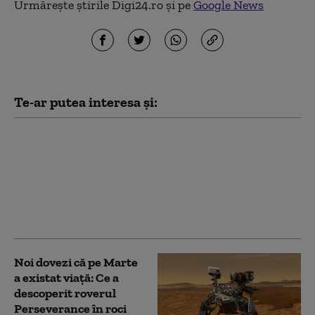
Urmărește știrile Digi24.ro și pe
Google News
Te-ar putea interesa și:
NASA caută voluntari
pentru o misiune spre
Lună și Marte. Cine se
poate înscrie și cum vor
fi remunerați
participanții
Noi dovezi că pe Marte
a existat viață: Ce a
descoperit roverul
Perseverance în roci