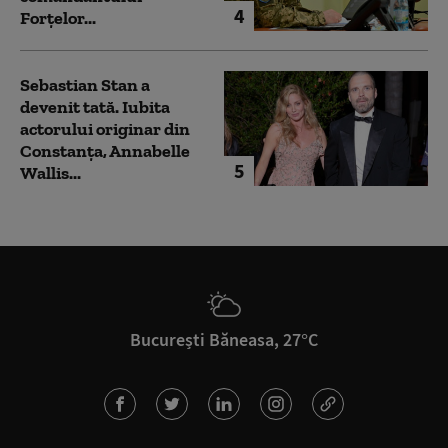
4
Forțelor...
Sebastian Stan a
devenit tată. Iubita
actorului originar din
Constanța, Annabelle
5
Wallis...
București Băneasa, 27°C