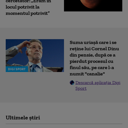
cercetător: „Eram în
locul potrivit la
momentul potrivit”
Suma uriașă care i se
reține lui Cornel Dinu
din pensie, după ce a
pierdut procesul cu
finul său, pe care l-a
DIGI SPORT
numit "canalie"
Descarcă aplicația Digi
Sport
Ultimele știri