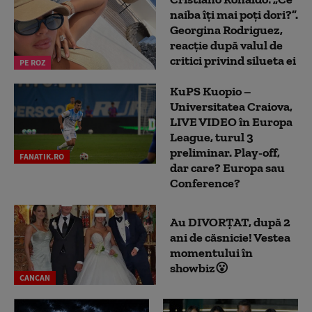
naiba îți mai poți dori?”.
Georgina Rodriguez,
reacție după valul de
critici privind silueta ei
PE ROZ
KuPS Kuopio –
Universitatea Craiova,
LIVE VIDEO în Europa
League, turul 3
preliminar. Play-off,
FANATIK.RO
dar care? Europa sau
Conference?
Au DIVORȚAT, după 2
ani de căsnicie! Vestea
momentului în
showbiz😮
CANCAN