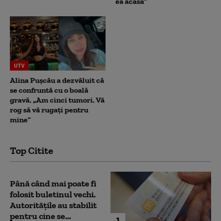
ea acasă”
UTV
Alina Pușcău a dezvăluit că
se confruntă cu o boală
gravă. „Am cinci tumori. Vă
rog să vă rugați pentru
mine”
Top Citite
Până când mai poate fi
folosit buletinul vechi.
Autoritățile au stabilit
pentru cine se...
1