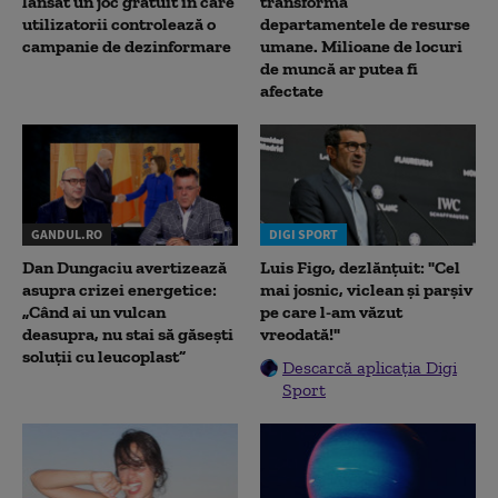
lansat un joc gratuit în care
transformă
utilizatorii controlează o
departamentele de resurse
campanie de dezinformare
umane. Milioane de locuri
de muncă ar putea fi
afectate
GANDUL.RO
DIGI SPORT
Dan Dungaciu avertizează
Luis Figo, dezlănțuit: "Cel
asupra crizei energetice:
mai josnic, viclean și parșiv
„Când ai un vulcan
pe care l-am văzut
deasupra, nu stai să găsești
vreodată!"
soluții cu leucoplast”
Descarcă aplicația Digi
Sport