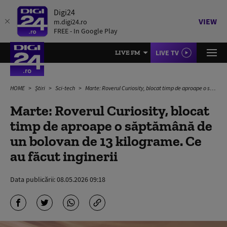
Digi24
VIEW
m.digi24.ro
FREE - In Google Play
LIVE TV
LIVE FM
HOME
Știri
Sci-tech
Marte: Roverul Curiosity, blocat timp de aproape o săptămână de un bolovan de 13 kilograme. Ce au făcut inginerii
Marte: Roverul Curiosity, blocat
timp de aproape o săptămână de
un bolovan de 13 kilograme. Ce
au făcut inginerii
Data publicării:
08.05.2026 09:18