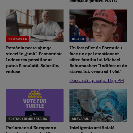
esențiale pentru NATO
NEWSWEEK
DIGI FM
România poate ajunge
Un fost pilot de Formula 1
vineri în „junk”. Economist:
face un apel emoționant
Indexarea pensiilor ar
către familia lui Michael
putea fi anulată. Salariile,
Schumacher: "Indiferent de
reduse
starea lui, vreau să-l văd"
Descarcă aplicația Digi FM
EDITIADEDIMINEATA.RO
ADEVARUL
Parlamentul European a
Inteligența artificială