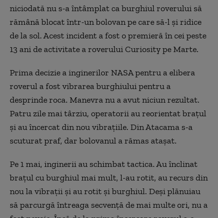
niciodată nu s-a întâmplat ca burghiul roverului să
rămână blocat într-un bolovan pe care să-l şi ridice
de la sol. Acest incident a fost o premieră în cei peste
13 ani de activitate a roverului Curiosity pe Marte.
Prima decizie a inginerilor NASA pentru a elibera
roverul a fost vibrarea burghiului pentru a
desprinde roca. Manevra nu a avut niciun rezultat.
Patru zile mai târziu, operatorii au reorientat braţul
şi au încercat din nou vibraţiile. Din Atacama s-a
scuturat praf, dar bolovanul a rămas ataşat.
Pe 1 mai, inginerii au schimbat tactica. Au înclinat
braţul cu burghiul mai mult, l-au rotit, au recurs din
nou la vibraţii şi au rotit şi burghiul. Deşi plănuiau
să parcurgă întreaga secvenţă de mai multe ori, nu a