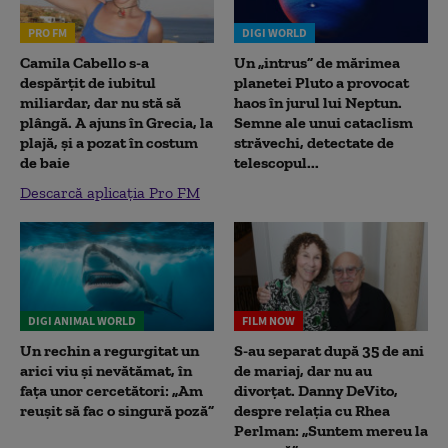
PRO FM
DIGI WORLD
Camila Cabello s-a
Un „intrus” de mărimea
despărțit de iubitul
planetei Pluto a provocat
miliardar, dar nu stă să
haos în jurul lui Neptun.
plângă. A ajuns în Grecia, la
Semne ale unui cataclism
plajă, și a pozat în costum
străvechi, detectate de
de baie
telescopul...
Descarcă aplicația Pro FM
DIGI ANIMAL WORLD
FILM NOW
Un rechin a regurgitat un
S-au separat după 35 de ani
arici viu și nevătămat, în
de mariaj, dar nu au
fața unor cercetători: „Am
divorțat. Danny DeVito,
reușit să fac o singură poză”
despre relația cu Rhea
Perlman: „Suntem mereu la