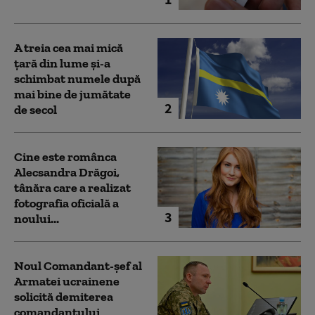
A treia cea mai mică
țară din lume și-a
schimbat numele după
mai bine de jumătate
2
de secol
Cine este românca
Alecsandra Drăgoi,
tânăra care a realizat
fotografia oficială a
3
noului...
Noul Comandant-șef al
Armatei ucrainene
solicită demiterea
comandantului