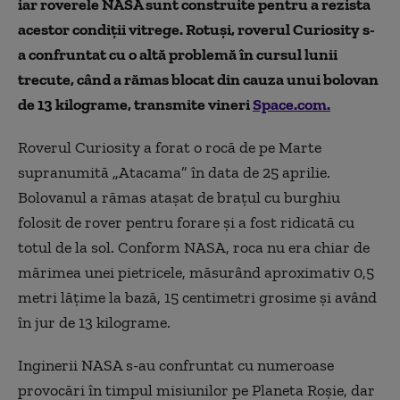
iar roverele NASA sunt construite pentru a rezista
acestor condiţii vitrege. Rotuși, roverul Curiosity s-
a confruntat cu o altă problemă în cursul lunii
trecute, când a rămas blocat din cauza unui bolovan
de 13 kilograme, transmite vineri
Space.com.
Roverul Curiosity a forat o rocă de pe Marte
supranumită „Atacama” în data de 25 aprilie.
Bolovanul a rămas ataşat de braţul cu burghiu
folosit de rover pentru forare şi a fost ridicată cu
totul de la sol. Conform NASA, roca nu era chiar de
mărimea unei pietricele, măsurând aproximativ 0,5
metri lăţime la bază, 15 centimetri grosime şi având
în jur de 13 kilograme.
Inginerii NASA s-au confruntat cu numeroase
provocări în timpul misiunilor pe Planeta Roşie, dar