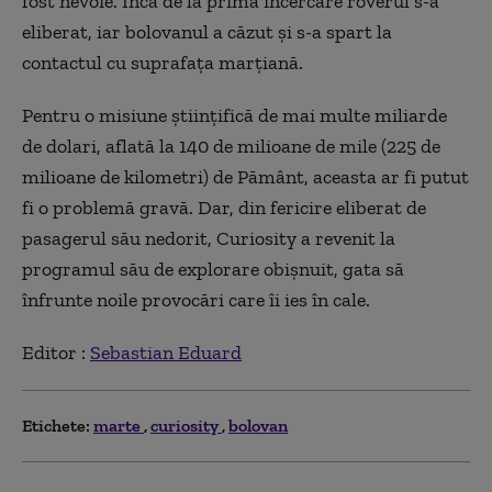
fost nevoie. Încă de la prima încercare roverul s-a
eliberat, iar bolovanul a căzut şi s-a spart la
contactul cu suprafaţa marţiană.
Pentru o misiune ştiinţifică de mai multe miliarde
de dolari, aflată la 140 de milioane de mile (225 de
milioane de kilometri) de Pământ, aceasta ar fi putut
fi o problemă gravă. Dar, din fericire eliberat de
pasagerul său nedorit, Curiosity a revenit la
programul său de explorare obişnuit, gata să
înfrunte noile provocări care îi ies în cale.
Editor :
Sebastian Eduard
Etichete:
marte
curiosity
bolovan