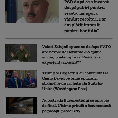
PSD după ce a încasat
despăgubiri pentru
secetă, iar apoi a
vândut recolta: „Dar
am plătit impozit
pentru banii ăia”
Valeri Zalujnîi spune ca de fapt NATO
are nevoie de Ucraina: „Să spună
sincer, poate lupta cu Rusia fără
experiența noastră?”
Trump şi Hegseth s-au confruntat la
Camp David pe tema epuizării
stocurilor de rachete ale Statelor
Unite (Washington Post)
Autostrada Bucureștiului se apropie
de final. Ultima grindă a fost montată
pe pasajul peste DN7