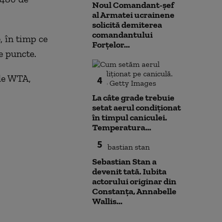
Noul Comandant-șef
al Armatei ucrainene
solicită demiterea
comandantului
, în timp ce
Forțelor...
e puncte.
 de WTA,
4
La câte grade trebuie
setat aerul condiționat
în timpul caniculei.
Temperatura...
5
Sebastian Stan a
devenit tată. Iubita
actorului originar din
Constanța, Annabelle
Wallis...