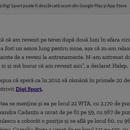
ia Digi Sport poate fi descărcată acum din Google Play şi App Store
tă că am revenit pe teren după două luni în afara circ
 a fost un sezon lung pentru mine, așa că m-am relax
ainte de a reveni la antrenamente. M-am antrenat do
 zi și mă bucur că am revenit aici”, a declarat Halep.
pus că speră ca în 2014 să rămână în primele 20 de
otrivit
Digi Sport
.
tea se menţine și ea pe locul 22 WTA, cu 2.170 de pun
xandra Cadanţu a urcat de pe 61 pe 59, cu 967 de pun
lescu a coborât o poziţie şi se află pe locul 60, cu 9
 Irina-Camelia Begu a urcat de pe locul 131 pe 129, cu