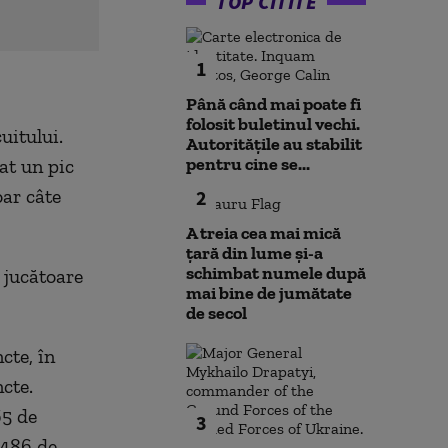
TOP CITITE
1
Până când mai poate fi
folosit buletinul vechi.
uitului.
Autoritățile au stabilit
pentru cine se...
at un pic
ar câte
2
A treia cea mai mică
țară din lume și-a
schimbat numele după
 jucătoare
mai bine de jumătate
de secol
cte, în
cte.
65 de
3
 486 de