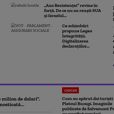
„Axa Rezistenței” revine în
forță. De ce nu au reușit SUA
și Israelul...
Ce schimbări
propune Legea
Integrității.
Digitalizarea
declarațiilor...
CANCAN
milion de dolari".
Cum au apărut doi turiști
Platoul Bucegi. Imaginile
nosticată...
publicate de Salvamont P
au revoltat românii