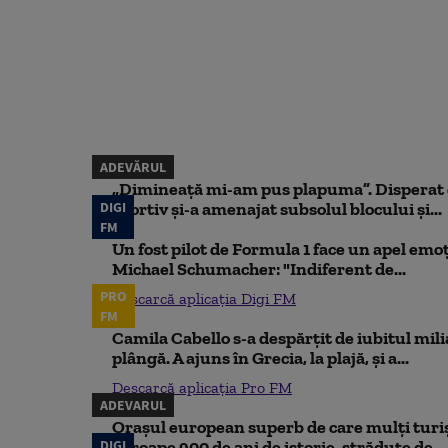
ADEVĂRUL
„Dimineață mi-am pus plapuma”. Disperat d
DIGI
sportiv și-a amenajat subsolul blocului și...
FM
Un fost pilot de Formula 1 face un apel emoț
Michael Schumacher: "Indiferent de...
PRO
Descarcă aplicația Digi FM
FM
Camila Cabello s-a despărțit de iubitul mili
plângă. A ajuns în Grecia, la plajă, și a...
Descarcă aplicația Pro FM
ADEVARUL
Orașul european superb de care mulți turiș
DIGI
aproape 900 de ani de istorie, străduțe de...