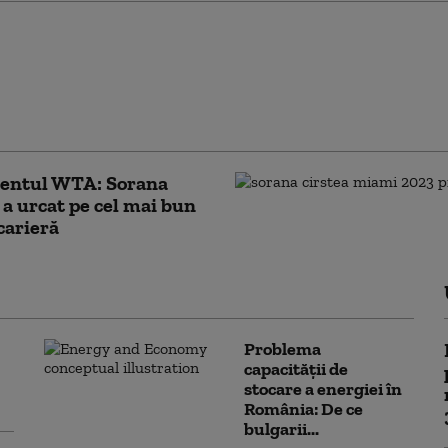
. Deși a stat acasă,
a a avansat două
 în clasamentul FIFA.
care a urcat
ulos, 12 locuri
entul WTA: Sorana
 a urcat pe cel mai bun
 carieră
Problema
capacității de
stocare a energiei în
România: De ce
bulgarii...