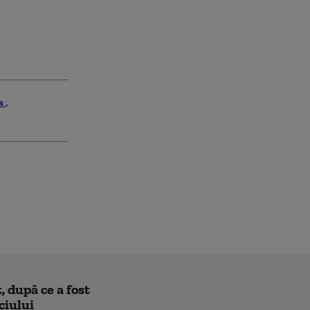
a
 după ce a fost
ciului