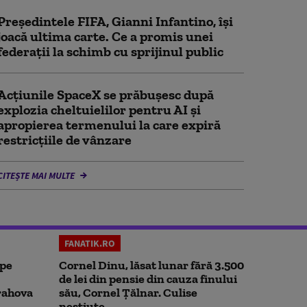
Președintele FIFA, Gianni Infantino, îşi
joacă ultima carte. Ce a promis unei
federații la schimb cu sprijinul public
Acţiunile SpaceX se prăbuşesc după
explozia cheltuielilor pentru AI şi
apropierea termenului la care expiră
restricţiile de vânzare
CITEȘTE MAI MULTE
FANATIK.RO
 pe
Cornel Dinu, lăsat lunar fără 3.500
de lei din pensie din cauza finului
rahova
său, Cornel Țălnar. Culise
neștiute...