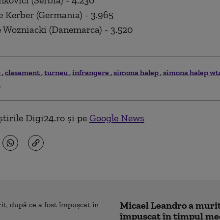
nkovici (Serbia) - 4.230
e Kerber (Germania) - 3.965
e Wozniacki (Danemarca) - 3.520
s
clasament
turneu
infrangere
simona halep
simona halep wt
a
tirile Digi24.ro și pe
Google News
Micael Leandro a murit,
împușcat în timpul me