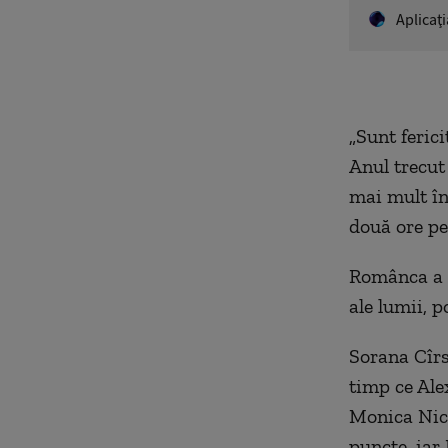
Aplicaţ
„Sunt ferici
Anul trecut
mai mult în
două ore pe
Românca a s
ale lumii, p
Sorana Cîrs
timp ce Ale
Monica Nicu
puncte, iar