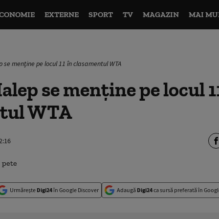
CONOMIE
EXTERNE
SPORT
TV
MAGAZIN
MAI MU
 se menţine pe locul 11 în clasamentul WTA
lep se menţine pe locul 1
ntul WTA
2:16
Urmărește
Digi24
în Google Discover
Adaugă
Digi24
ca sursă preferată în Googl