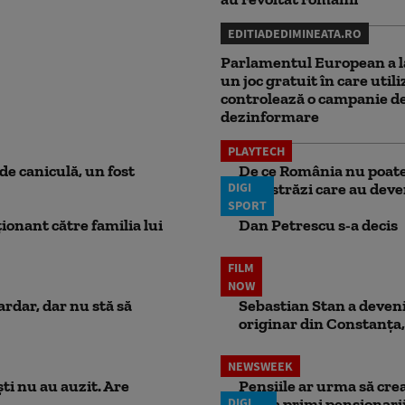
EDITIADEDIMINEATA.RO
Parlamentul European a l
un joc gratuit în care utili
controlează o campanie d
dezinformare
PLAYTECH
e caniculă, un fost
De ce România nu poate 
DIGI
autostrăzi care au deven
SPORT
ionant către familia lui
Dan Petrescu s-a decis
FILM
NOW
ardar, dar nu stă să
Sebastian Stan a devenit
originar din Constanța,
NEWSWEEK
ti nu au auzit. Are
Pensiile ar urma să crea
DIGI
putea primi pensionari