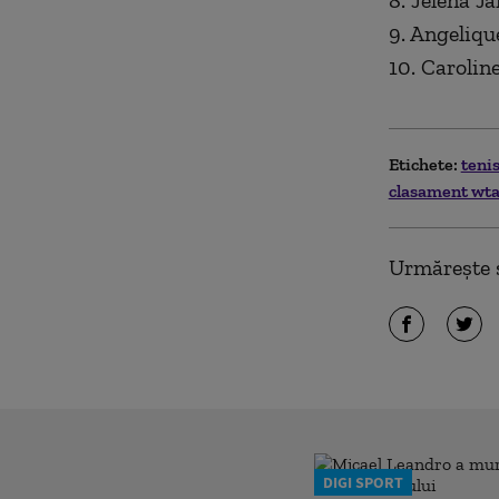
8. Jelena Ja
9. Angeliqu
10. Carolin
Etichete:
teni
clasament wt
Urmărește ș
DIGI SPORT