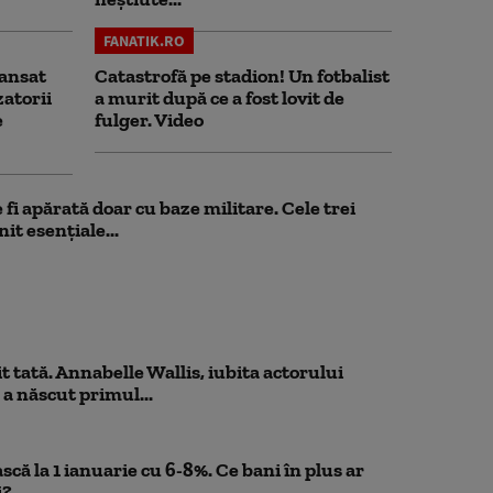
FANATIK.RO
ansat
Catastrofă pe stadion! Un fotbalist
zatorii
a murit după ce a fost lovit de
e
fulger. Video
fi apărată doar cu baze militare. Cele trei
it esențiale...
 tată. Annabelle Wallis, iubita actorului
 a născut primul...
scă la 1 ianuarie cu 6-8%. Ce bani în plus ar
i?