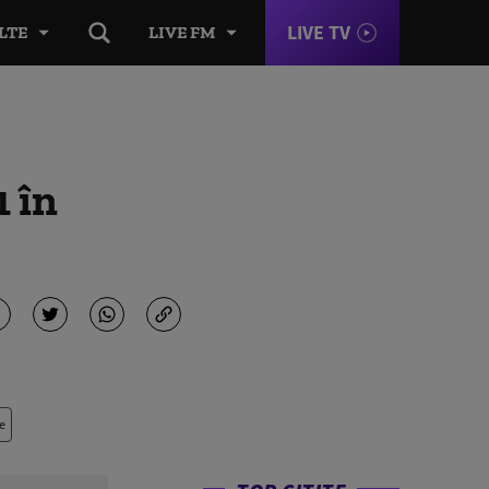
LIVE TV
LTE
LIVE FM
1 în
e