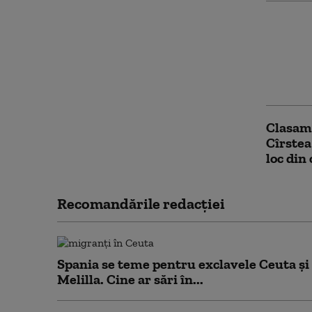
CM 2026
Români
poziţii
Echipa 
spectac
Clasam
Cîrstea
loc din
Recomandările redacţiei
Spania se teme pentru exclavele Ceuta și
Melilla. Cine ar sări în...