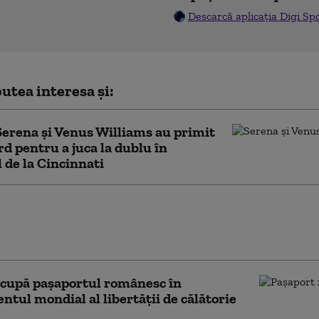
Descarcă aplicația Digi Sp
utea interesa și:
Serena şi Venus Williams au primit
rd pentru a juca la dublu în
 de la Cincinnati
Grande ia o pauză în
 S-a săturat de criticile
sa aspectului său fizic
ocupă paşaportul românesc în
ntul mondial al libertăţii de călătorie