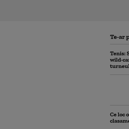
Te-ar p
Tenis: 
wild-ca
turneul
Ariana 
carieră.
la adre
Ce loc 
clasame