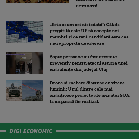
urmează
„Este acum ori niciodată”: Cât de
pregătită este UE să accepte noi
membri și ce țară candidată este cea
mai apropiată de aderare
Șapte persoane au fost arestate
preventiv pentru atacul asupra unei
ambulanțe din județul Cluj
Drone și rachete distruse cu viteza
luminii: Unul dintre cele mai
ambițioase proiecte ale armatei SUA,
la un pas să fie realizat
DIGI ECONOMIC