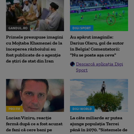
GANDUL.RO
DIGI SPORT
Primele presupuse imagini
Au apărut imaginile:
cu Mojtaba Khamenei de la
Darius Olaru, gol de autor
începerea războiului au
în Belgia! Comentatorii:
fost publicate de o agenție
"Nu se poate așa ceva"
de știri de stat din Iran
Descarcă aplicația Digi
Sport
PRO FM
DIGI WORLD
Lucian Viziru, reacție
La câte miliarde ar putea
fermă după ce a fost acuzat
ajunge populația Terrei
de fani că cere bani pe
până în 2070. "Sistemele de