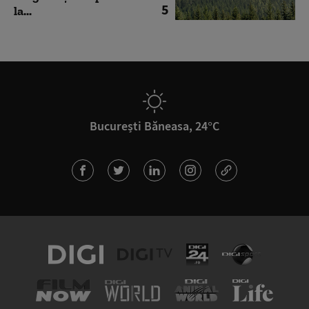
5
la...
București Băneasa, 24°C