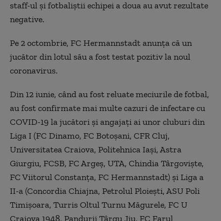
staff-ul şi fotbaliştii echipei a doua au avut rezultate
negative.
Pe 2 octombrie, FC Hermannstadt anunţa că un
jucător din lotul său a fost testat pozitiv la noul
coronavirus.
Din 12 iunie, când au fost reluate meciurile de fotbal,
au fost confirmate mai multe cazuri de infectare cu
COVID-19 la jucători şi angajaţi ai unor cluburi din
Liga I (FC Dinamo, FC Botoşani, CFR Cluj,
Universitatea Craiova, Politehnica Iaşi, Astra
Giurgiu, FCSB, FC Argeş, UTA, Chindia Târgovişte,
FC Viitorul Constanţa, FC Hermannstadt) şi Liga a
II-a (Concordia Chiajna, Petrolul Ploieşti, ASU Poli
Timişoara, Turris Oltul Turnu Măgurele, FC U
Craiova 1948, Pandurii Târgu Jiu, FC Farul