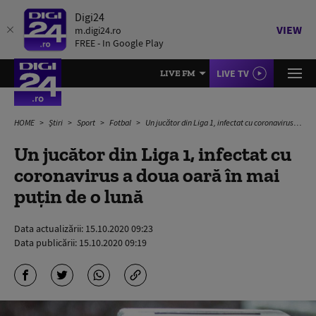
Digi24
VIEW
m.digi24.ro
FREE - In Google Play
LIVE TV
LIVE FM
HOME
Știri
Sport
Fotbal
Un jucător din Liga 1, infectat cu coronavirus a doua oară în mai puțin de o lună
Un jucător din Liga 1, infectat cu
coronavirus a doua oară în mai
puțin de o lună
Data actualizării:
15.10.2020 09:23
Data publicării:
15.10.2020 09:19