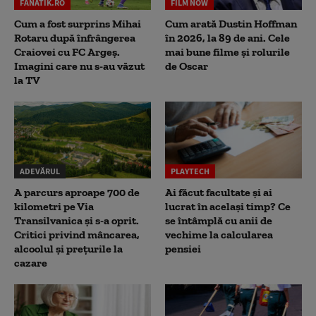
FANATIK.RO
FILM NOW
Cum a fost surprins Mihai
Cum arată Dustin Hoffman
Rotaru după înfrângerea
în 2026, la 89 de ani. Cele
Craiovei cu FC Argeș.
mai bune filme și rolurile
Imagini care nu s-au văzut
de Oscar
la TV
ADEVĂRUL
PLAYTECH
A parcurs aproape 700 de
Ai făcut facultate și ai
kilometri pe Via
lucrat în același timp? Ce
Transilvanica și s-a oprit.
se întâmplă cu anii de
Critici privind mâncarea,
vechime la calcularea
alcoolul și prețurile la
pensiei
cazare