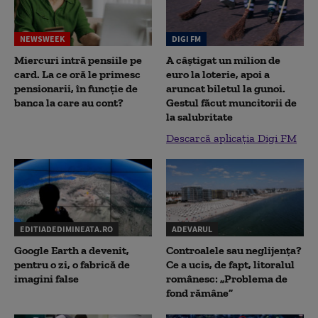
NEWSWEEK
DIGI FM
Miercuri intră pensiile pe
A câștigat un milion de
card. La ce oră le primesc
euro la loterie, apoi a
pensionarii, în funcție de
aruncat biletul la gunoi.
banca la care au cont?
Gestul făcut muncitorii de
la salubritate
Descarcă aplicația Digi FM
EDITIADEDIMINEATA.RO
ADEVARUL
Google Earth a devenit,
Controalele sau neglijența?
pentru o zi, o fabrică de
Ce a ucis, de fapt, litoralul
imagini false
românesc: „Problema de
fond rămâne”