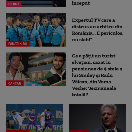
început
PE ROZ
Expertul TV care a
distrus un arbitru din
România. „E periculos,
nu slab!”
FANATIK.RO
Ce a pățit un turist
elvețian, cazat în
pensiunea de 4 stele a
lui Smiley și Radu
Vâlcan, din Vama
CANCAN
Veche: 'Jecmăneală
totală!'