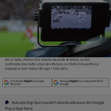
Din 12 iunie, când au fost reluate meciurile de fotbal, au fost
confirmate mai multe cazuri de infectare cu COVID-19 la jucători şi
angajaţi ai unor cluburi din Liga I. Foto: lpf.ro
Urmărește
Digi24
în Google
Adaugă
Digi24
ca sursă preferată în
Discover
Google
Aplicaţia Digi Sport poate fi descărcată acum din Google
Play şi App Store