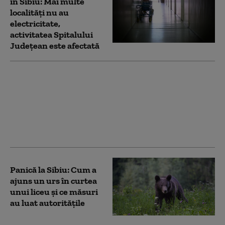
în Sibiu: Mai multe
localități nu au
electricitate,
activitatea Spitalului
Judeţean este afectată
Directorul unui azil
pentru bătrâni din
Sibiu, reținut. Bărbatul
cerea bani pentru
internări, sub forma
unor „donații”
Panică la Sibiu: Cum a
ajuns un urs în curtea
unui liceu și ce măsuri
au luat autoritățile