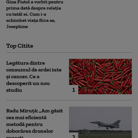
Gina Pistol a vorbit pentru
prima dată despre relația
cu tatăl ei. Cum i-a
schimbat viața fiica sa,
Josephine
Top Citite
Legătura dintre
consumul de ardei iute
și cancer. Ce a
descoperit un nou
1
studiu
Radu Miruță: „Am găsit
cea mai eficientă
metodă pentru
doborârea dronelor
2
rusești...