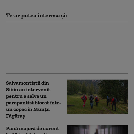
Te-ar putea interesa și:
Vijelii puternice și ploi
torențiale în mai multe
regiuni din țară: străzi
inundate, acoperișuri
smulse și zeci de
mașini avariate
Salvamontiştii din
Sibiu au intervenit
pentru a salva un
parapantist blocat într-
un copac în Munţii
Făgăraş
Pană majoră de curent