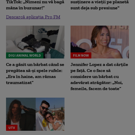
TikTok: „Nimeni nu vă bagă
susținere a vieții pe planetă
mâna în buzunar!”
sunt deja sub presiune"
Descarcă aplicația Pro FM
DIGI ANIMAL WORLD
FILM NOW
Ce a găsit un bărbat când se
Jennifer Lopez a dat cărțile
pregătea să-și spele rufele:
pe față. Ce o face să
„Era în haine, am rămas
considere un bărbat cu
traumatizat”
adevărat atrăgător: „Noi,
femeile, facem de toate”
UTV