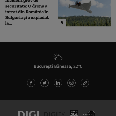
Incident grav de
securitate: O dronă a
intrat din România în
Bulgaria şi a explodat
5
la...
București Băneasa, 22°C