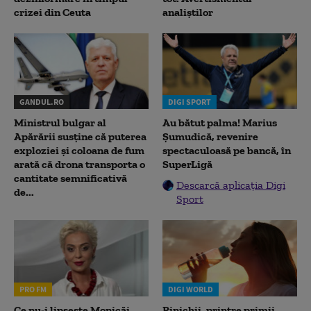
crizei din Ceuta
analiștilor
GANDUL.RO
DIGI SPORT
Ministrul bulgar al
Au bătut palma! Marius
Apărării susține că puterea
Șumudică, revenire
exploziei și coloana de fum
spectaculoasă pe bancă, în
arată că drona transporta o
SuperLigă
cantitate semnificativă
Descarcă aplicația Digi
de...
Sport
PRO FM
DIGI WORLD
Ce nu-i lipsește Monicăi
Rinichii, printre primii