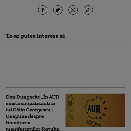
Te-ar putea interesa și:
Franţa avertizează că
„nu va tolera nicio
tentativă de ingerinţă
străină” în alegerile
prezidenţiale
Dan Dungaciu: „În AUR
există simpatizanți ai
lui Călin Georgescu”.
Ce spune despre
finanțarea
manifestațiilor fostului