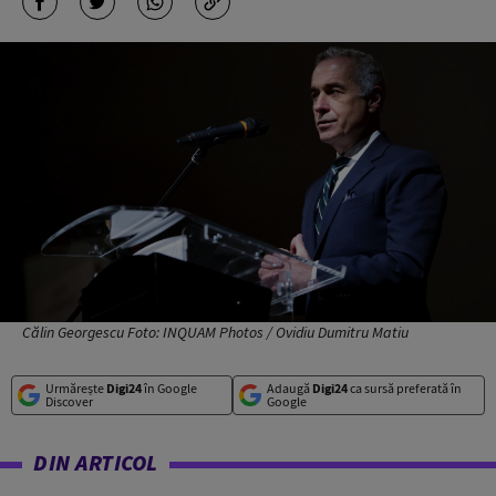
Călin Georgescu Foto: INQUAM Photos / Ovidiu Dumitru Matiu
Urmărește
Digi24
în Google
Adaugă
Digi24
ca sursă preferată în
Discover
Google
DIN ARTICOL