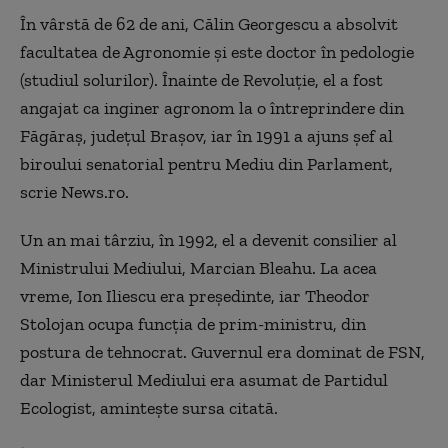
În vârstă de 62 de ani, Călin Georgescu a absolvit
facultatea de Agronomie şi este doctor în pedologie
(studiul solurilor). Înainte de Revoluție, el a fost
angajat ca inginer agronom la o întreprindere din
Făgăraş, judeţul Braşov, iar în 1991 a ajuns șef al
biroului senatorial pentru Mediu din Parlament,
scrie News.ro.
Un an mai târziu, în 1992, el a devenit consilier al
Ministrului Mediului, Marcian Bleahu. La acea
vreme, Ion Iliescu era preşedinte, iar Theodor
Stolojan ocupa funcţia de prim-ministru, din
postura de tehnocrat. Guvernul era dominat de FSN,
dar Ministerul Mediului era asumat de Partidul
Ecologist, amintește sursa citată.