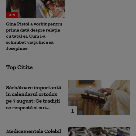
UTV
Gina Pistol a vorbit pentru
prima dată despre relația
cu tatăl ei. Cum i-a
schimbat viața fiica sa,
Josephine
Top Citite
Sărbătoare importantă
în calendarul ortodox
pe 7 august: Ce tradiții
se respectă și cui...
1
Medicamentele Colebil