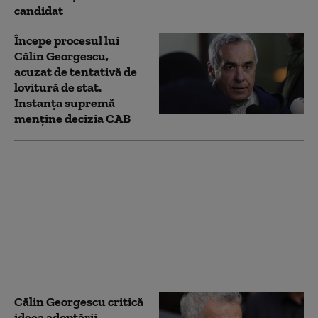
candidat
Începe procesul lui
Călin Georgescu,
acuzat de tentativă de
lovitură de stat.
Instanța supremă
menține decizia CAB
Călin Georgescu, la
ÎCCJ. Instanța
supremă a amânat
pronunțarea în dosarul
privind acțiunile
împotriva ordinii
constituționale
Călin Georgescu critică
ideea adoptării