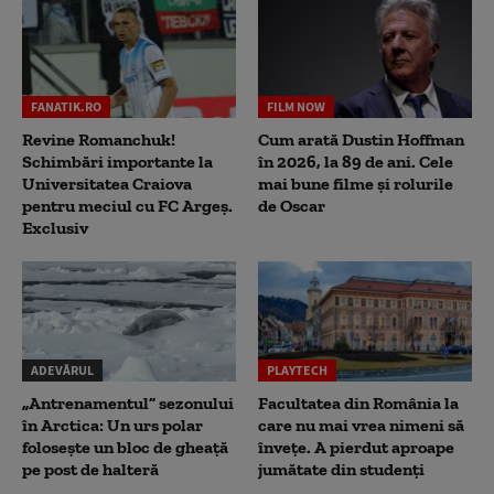
FANATIK.RO
FILM NOW
Revine Romanchuk!
Cum arată Dustin Hoffman
Schimbări importante la
în 2026, la 89 de ani. Cele
Universitatea Craiova
mai bune filme și rolurile
pentru meciul cu FC Argeş.
de Oscar
Exclusiv
ADEVĂRUL
PLAYTECH
„Antrenamentul” sezonului
Facultatea din România la
în Arctica: Un urs polar
care nu mai vrea nimeni să
folosește un bloc de gheață
înveţe. A pierdut aproape
pe post de halteră
jumătate din studenţi