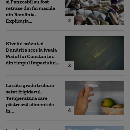
și Panzcebil au fost
retrase din farmaciile
din România.
2
Explicația...
Nivelul scăzut al
Dunării a scos la iveală
Podul lui Constantin,
din timpul Imperiului...
3
La câte grade trebuie
setat frigiderul.
Temperatura care
păstrează alimentele
4
în...