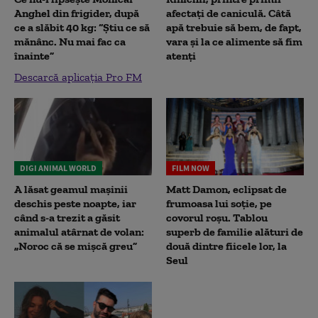
Anghel din frigider, după
afectați de caniculă. Câtă
ce a slăbit 40 kg: “Știu ce să
apă trebuie să bem, de fapt,
mănânc. Nu mai fac ca
vara și la ce alimente să fim
înainte”
atenți
Descarcă aplicația Pro FM
DIGI ANIMAL WORLD
FILM NOW
A lăsat geamul mașinii
Matt Damon, eclipsat de
deschis peste noapte, iar
frumoasa lui soție, pe
când s-a trezit a găsit
covorul roșu. Tablou
animalul atârnat de volan:
superb de familie alături de
„Noroc că se mișcă greu”
două dintre fiicele lor, la
Seul