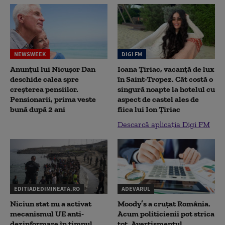
NEWSWEEK
DIGI FM
Anunțul lui Nicușor Dan
Ioana Țiriac, vacanță de lux
deschide calea spre
în Saint-Tropez. Cât costă o
creșterea pensiilor.
singură noapte la hotelul cu
Pensionarii, prima veste
aspect de castel ales de
bună după 2 ani
fiica lui Ion Țiriac
Descarcă aplicația Digi FM
EDITIADEDIMINEATA.RO
ADEVARUL
Niciun stat nu a activat
Moody’s a cruțat România.
mecanismul UE anti-
Acum politicienii pot strica
dezinformare în timpul
tot. Avertismentul