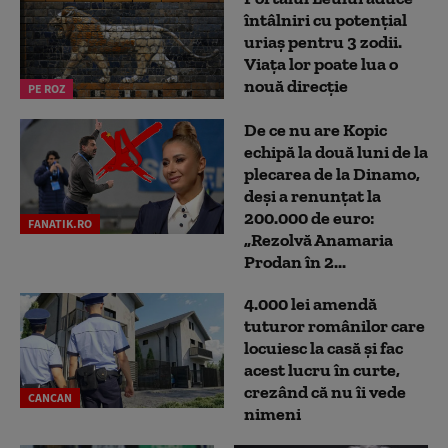
întâlniri cu potențial
uriaș pentru 3 zodii.
Viața lor poate lua o
nouă direcție
PE ROZ
De ce nu are Kopic
echipă la două luni de la
plecarea de la Dinamo,
deși a renunțat la
200.000 de euro:
FANATIK.RO
„Rezolvă Anamaria
Prodan în 2...
4.000 lei amendă
tuturor românilor care
locuiesc la casă și fac
acest lucru în curte,
crezând că nu îi vede
CANCAN
nimeni