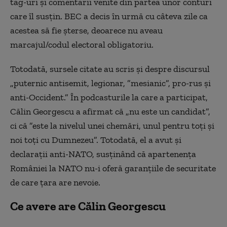
tag-uri și comentarii venite din partea unor conturi
care îl susțin. BEC a decis în urmă cu câteva zile ca
acestea să fie șterse, deoarece nu aveau
marcajul/codul electoral obligatoriu.
Totodată, sursele citate au scris și despre discursul
„puternic antisemit, legionar, ”mesianic”, pro-rus și
anti-Occident.” În podcasturile la care a participat,
Călin Georgescu a afirmat că „nu este un candidat”,
ci că ”este la nivelul unei chemări, unul pentru toți și
noi toți cu Dumnezeu”. Totodată, el a avut și
declarații anti-NATO, susținând că apartenența
României la NATO nu-i oferă garanțiile de securitate
de care țara are nevoie.
Ce avere are Călin Georgescu