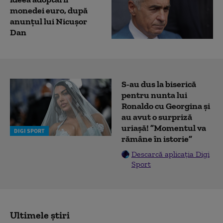
monedei euro, după
anunțul lui Nicușor
Dan
S-au dus la biserică
pentru nunta lui
Ronaldo cu Georgina și
au avut o surpriză
uriașă! ”Momentul va
DIGI SPORT
rămâne în istorie”
Descarcă aplicația Digi
Sport
Ultimele știri