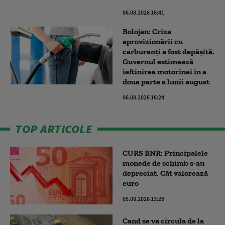
06.08.2026 16:41
Bolojan: Criza
aprovizionării cu
carburanți a fost depășită.
Guvernul estimează
ieftinirea motorinei în a
doua parte a lunii august
06.08.2026 16:24
TOP ARTICOLE
CURS BNR: Principalele
monede de schimb s-au
depreciat. Cât valorează
euro
05.08.2026 13:28
Cand se va circula de la