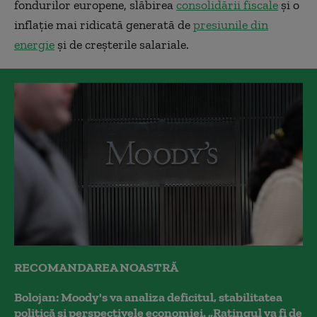
fondurilor europene, slăbirea
consolidării fiscale
și o
inflație mai ridicată generată de
presiunile din
energie
și de creșterile salariale.
RECOMANDAREA NOASTRĂ
Bolojan: Moody's va analiza deficitul, stabilitatea
politică și perspectivele economiei. „Ratingul va fi de