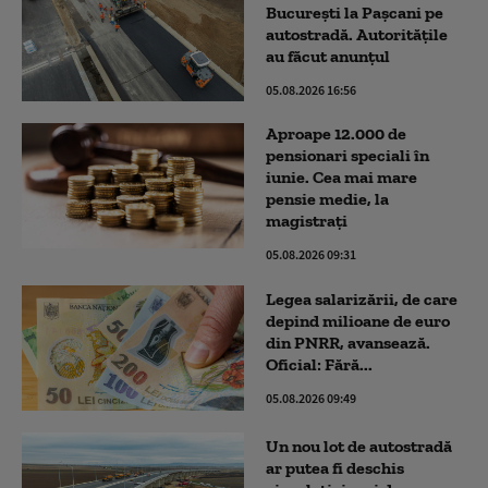
București la Pașcani pe
autostradă. Autoritățile
au făcut anunțul
05.08.2026 16:56
Aproape 12.000 de
pensionari speciali în
iunie. Cea mai mare
pensie medie, la
magistrați
05.08.2026 09:31
Legea salarizării, de care
depind milioane de euro
din PNRR, avansează.
Oficial: Fără...
05.08.2026 09:49
Un nou lot de autostradă
ar putea fi deschis