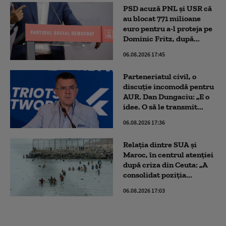
PSD acuză PNL şi USR că
au blocat 771 milioane
euro pentru a-l proteja pe
Dominic Fritz, după...
06.08.2026 17:45
Parteneriatul civil, o
discuție incomodă pentru
AUR. Dan Dungaciu: „E o
idee. O să le transmit...
06.08.2026 17:36
Relația dintre SUA și
Maroc, în centrul atenției
după criza din Ceuta: „A
consolidat poziția...
06.08.2026 17:03