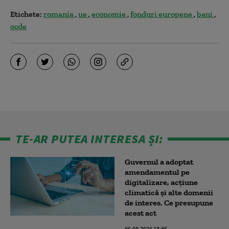
Etichete:
romania
ue
economie
fonduri europene
bani
ocde
TE-AR PUTEA INTERESA ȘI:
Guvernul a adoptat
amendamentul pe
digitalizare, acțiune
climatică şi alte domenii
de interes. Ce presupune
acest act
06.08.2026 18:45