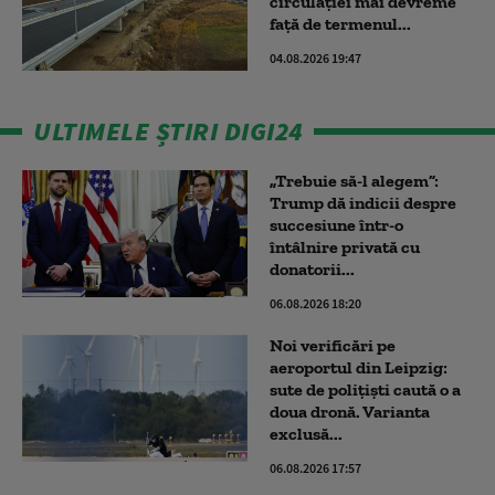
circulației mai devreme
faţă de termenul...
04.08.2026 19:47
ULTIMELE ȘTIRI DIGI24
„Trebuie să-l alegem”:
Trump dă indicii despre
succesiune într-o
întâlnire privată cu
donatorii...
06.08.2026 18:20
Noi verificări pe
aeroportul din Leipzig:
sute de polițiști caută o a
doua dronă. Varianta
exclusă...
06.08.2026 17:57