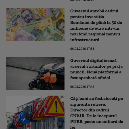
Guvernul aprobă cadrul
pentru investiția
României de până la 50 de
milioane de euro într-un
nou fond regional pentru
infrastructură
06.08.2026 17:51
Guvernul digitalizează
accesul străinilor pe piața
muncii. Nouă platformă a
fost aprobată oficial
06.08.2026 17:48
Câți bani au fost alocați pe
siguranța rutieră.
Director din cadrul
CNAIR: De la începutul
PNRR, peste un miliard de
lei