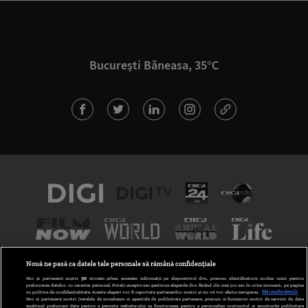
București Băneasa, 35°C
Nouă ne pasă ca datele tale personale să rămână confidențiale
Noi și partenerii noștri
30
stocăm și/sau accesăm informații pe dispozitivul dvs., precum identificatorii cookie unici pentru
prelucrarea datelor cu caracter personal. Puteți accepta sau gestiona alegerile dvs. făcând clic mai jos sau în orice moment, pe pagina
cu politica de confidențialitate. Aceste alegeri vor fi raportate partenerilor noștri și nu vă vor afecta navigarea.
Mai multe detalii
Noi si partenerii nostri (retelele de socializare si agentiile de publicitate partenere, precum si furnizorii nostri de servicii de date
analitice) prelucram date pentru a permite website-ului sa functioneze, pentru a personaliza continutul si anunturile publicitare