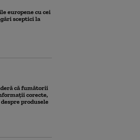
ile europene cu cei
gări sceptici la
deră că fumătorii
nformații corecte,
, despre produsele