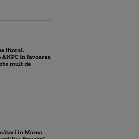
e litoral.
 ANPC în favoarea
arte mult de
umători în Marea
i publice fumatul