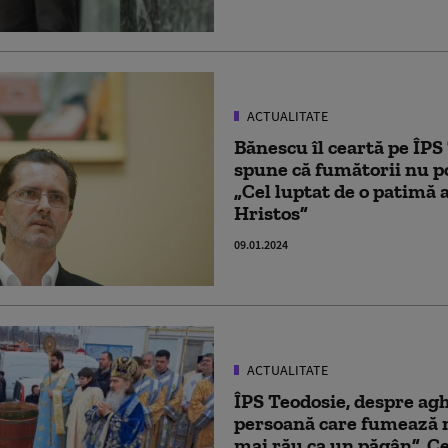
ACTUALITATE
Bănescu îl ceartă pe ÎPS
spune că fumătorii nu p
„Cel luptat de o patimă a
Hristos”
09.01.2024
ACTUALITATE
ÎPS Teodosie, despre ag
persoană care fumează n
mai rău ca un păgân”. Ce 