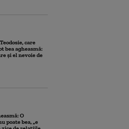
 Teodosie, care
ot bea agheasmă:
re și el nevoie de
heasmă: O
u poate bea, „e
zice de relaţiile