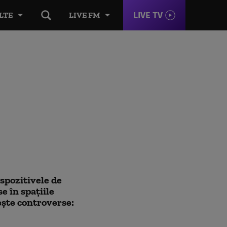
LIVE TV
LTE
LIVE FM
ispozitivele de
e în spațiile
ește controverse: