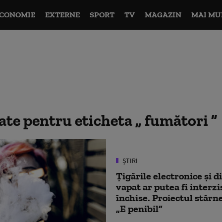
CONOMIE
EXTERNE
SPORT
TV
MAGAZIN
MAI MU
tate pentru eticheta
fumători
ȘTIRI
Țigările electronice și d
vapat ar putea fi interzis
închise. Proiectul stârn
„E penibil”