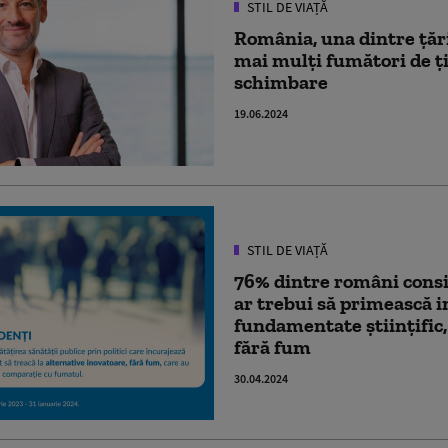
STIL DE VIAȚĂ
România, una dintre țăr
mai mulți fumători de ți
schimbare
19.06.2024
STIL DE VIAȚĂ
76% dintre români consi
ar trebui să primească i
fundamentate științific
fără fum
30.04.2024