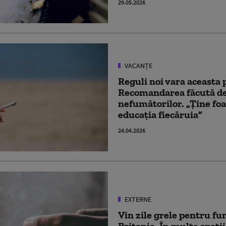
29.05.2026
VACANȚE
Reguli noi vara aceasta p
Recomandarea făcută de
nefumătorilor. „Ține fo
educația fiecăruia”
24.04.2026
EXTERNE
Vin zile grele pentru f
Britanie. În multe spați