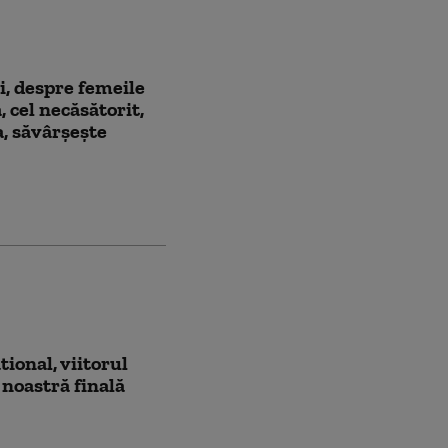
, despre femeile
, cel necăsătorit,
a, săvârşeşte
ional, viitorul
 noastră finală