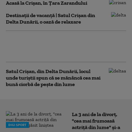
Acasă la Crișan, în Țara Zarandului
Destinații de vacanță | Satul Crișan din
Delta Dunării, o oază de relaxare
Mirajul Deltei la Crișan. Magia
locului este dată de poveşti
pescăreşti şi cântece lipoveneşti
Satul Crișan, din Delta Dunării, locul
unde turiștii spun că se mănâncă cea mai
bună ciorbă de pește din lume
La 3 ani de la divorț,
"cea mai frumoasă
DIGI SPORT
actriță din lume" și-a