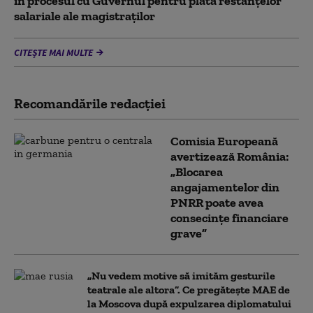
în procesul cu Guvernul pentru plata restanțelor
salariale ale magistraților
CITEȘTE MAI MULTE
Recomandările redacţiei
Comisia Europeană
avertizează România:
„Blocarea
angajamentelor din
PNRR poate avea
consecințe financiare
grave”
„Nu vedem motive să imităm gesturile
teatrale ale altora”. Ce pregătește MAE de
la Moscova după expulzarea diplomatului