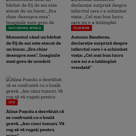
DIGI ANIMAL WORLD
FILM NOW
Momentul când un bărbat
Antonio Banderas,
de 65 de ani este atacat de
declarație surpriză despre
un bizon: „Era chiar
infarctul care i-a schimbat
deasupra mea”. Imaginile
viața: „Cel mai bun lucru
sunt greu de urmărit
care mi s-a întâmplat
vreodată”
UTV
Alina Pușcău a dezvăluit că
se confruntă cu o boală
gravă. „Am cinci tumori. Vă
rog să vă rugați pentru
mine”