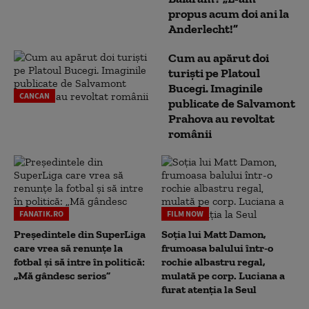
propus acum doi ani la
Anderlecht!”
Cum au apărut doi
turiști pe Platoul
Bucegi. Imaginile
CANCAN
publicate de Salvamont
Prahova au revoltat
românii
FANATIK.RO
FILM NOW
Președintele din SuperLiga
Soția lui Matt Damon,
care vrea să renunțe la
frumoasa balului într-o
fotbal și să intre în politică:
rochie albastru regal,
„Mă gândesc serios”
mulată pe corp. Luciana a
furat atenția la Seul