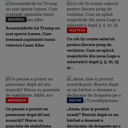
ADEVĂRUL
Amenințările lui Trump nu
PLAYTECH
mai sperie lumea. Cum
Cu cât îți crește salariul
tratează capitalele lumii
pentru fiecare prag de
retorica Casei Albe
vechime. Cum se aplică
majorările din noua Lege a
salarizării după 3, 5, 10, 15
și...
NEWSWEEK
DIGI FM
Ce pensie a primit un
„Anna, ţine-ţi prostul
pensionar după 40 ani
acasă!" Reacţii după ce un
munciți? Noroc cu
bărbat a desenat o
punctele de stabilitate.
declaraţie de dragoste pe o