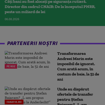
Câți bani au fost alocați pe siguranța rutieră.
Director din cadrul CNAIR: De la începutul PNRR,
peste un miliard de lei
06.08.2026
PARTENERII NOȘTRI
Transformarea
Andreei Marin este
imposibil de ignorat.
PE ROZ
Cum arată acum, în
costum de baie, la 51 de
ani
Unde au dispărut
ofertele de transfer
pentru Ștefan
FANATIK.RO
Baiaram? „L-am