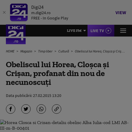
Digi24
VIEW
m.digi24.ro
FREE - In Google Play
LIVE TV
LIVE FM
HOME
Magazin
Timp liber
Cultură
Obeliscul lui Horea, Cloșca și Crișan, profanat din nou de necunoscuți
Obeliscul lui Horea, Cloșca și
Crișan, profanat din nou de
necunoscuți
Data publicării:
27.02.2015 13:20