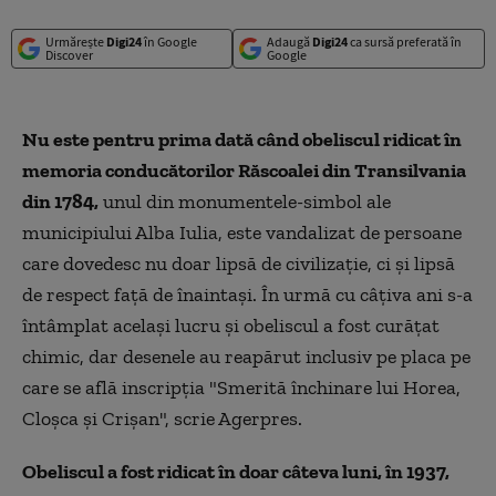
Urmărește
Digi24
în Google
Adaugă
Digi24
ca sursă preferată în
Discover
Google
Nu este pentru prima dată când obeliscul ridicat în
memoria conducătorilor Răscoalei din Transilvania
din 1784,
unul din monumentele-simbol ale
municipiului Alba Iulia, este vandalizat de persoane
care dovedesc nu doar lipsă de civilizație, ci și lipsă
de respect față de înaintași. În urmă cu câțiva ani s-a
întâmplat același lucru și obeliscul a fost curățat
chimic, dar desenele au reapărut inclusiv pe placa pe
care se află inscripția "Smerită închinare lui Horea,
Cloșca și Crișan", scrie Agerpres.
Obeliscul a fost ridicat în doar câteva luni, în 1937,