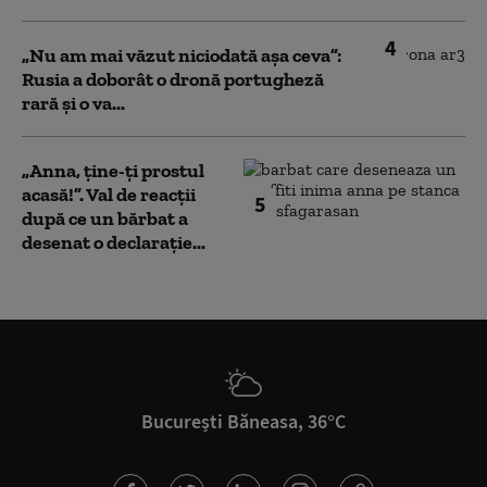
4
„Nu am mai văzut niciodată așa ceva”:
Rusia a doborât o dronă portugheză
rară și o va...
„Anna, ţine-ţi prostul
acasă!”. Val de reacții
5
după ce un bărbat a
desenat o declarație...
București Băneasa, 36°C