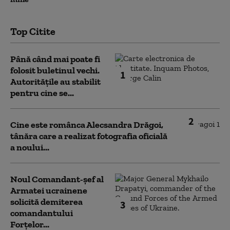
Top Citite
Până când mai poate fi
folosit buletinul vechi.
1
Autoritățile au stabilit
pentru cine se...
2
Cine este românca Alecsandra Drăgoi,
tânăra care a realizat fotografia oficială
a noului...
Noul Comandant-șef al
Armatei ucrainene
solicită demiterea
3
comandantului
Forțelor...