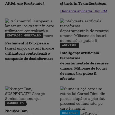
Altfel, era foarte mică
stâncă, în Transfăgărăşan
Descarcă aplicația Digi FM
EDITIADEDIMINEATA.RO
Parlamentul European a
ADEVARUL
lansat un joc gratuit în care
Inteligența artificială
utilizatorii controlează o
transformă
campanie de dezinformare
departamentele de resurse
umane. Milioane de locuri
de muncă ar putea fi
afectate
GANDUL.RO
Nicușor Dan,
DIGI SPORT