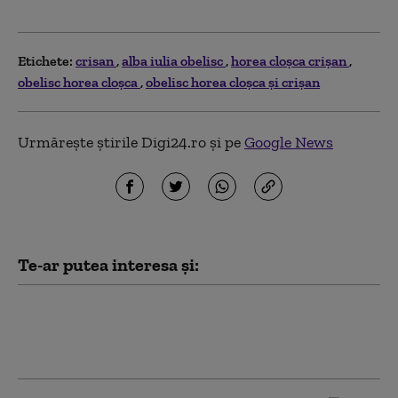
Etichete:
crisan
alba iulia obelisc
horea cloșca crișan
obelisc horea cloșca
obelisc horea cloșca și crișan
Urmărește știrile Digi24.ro și pe
Google News
Te-ar putea interesa și:
Primarul unei comunei, arestat preventiv
pentru acuzaţii de luare de mită. Edilul,
prins în flagrant