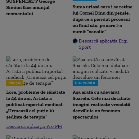
SUSPENDAT!? George
Suma uriașă care i se reține
Simion face anunțul
lui Cornel Dinu din pensie,
momentului
după ce a pierdut procesul
cu finul său, pe care l-a
numit "canalie"
Descarcă aplicația Digi
Sport
PRO FM
DIGI WORLD
Lora, probleme de sănătate
Așa arată cu adevărat
la 44 de ani. Artista a
Soarele. Cele mai detaliate
publicat raportul medical:
imagini realizate vreodată
„Urmează cel puțin 10
dezvăluie un fenomen
ședințe de terapie”
spectaculos
Descarcă aplicația Pro FM