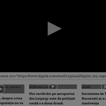
me
Noi verificări pe aeroportul
Societatea de 
, despre criza
din Leipzig: sute de polițiști
București și-a
opulația nu va
caută o a doua dronă.
insolvența