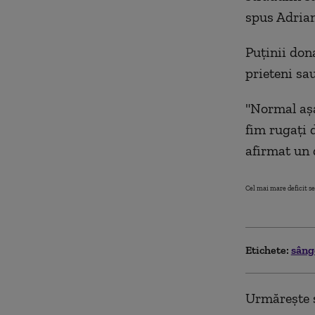
spus
Adrian
Puţinii don
prieteni sa
"Normal așa
fim rugați d
afirmat un 
Cel mai mare deficit se
Etichete:
sân
Urmărește ș