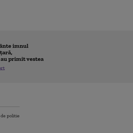
cânte imnul
 ţară,
 au primit vestea
ort