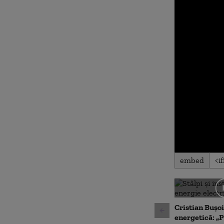
0
embed
seconds
of
0
seconds
Volu
90%
Cristian Bușoi
energetică: „P