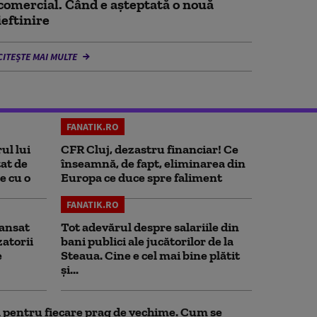
comercial. Când e așteptată o nouă
ieftinire
CITEȘTE MAI MULTE
FANATIK.RO
ul lui
CFR Cluj, dezastru financiar! Ce
at de
înseamnă, de fapt, eliminarea din
e cu o
Europa ce duce spre faliment
FANATIK.RO
ansat
Tot adevărul despre salariile din
zatorii
bani publici ale jucătorilor de la
e
Steaua. Cine e cel mai bine plătit
și...
ul pentru fiecare prag de vechime. Cum se