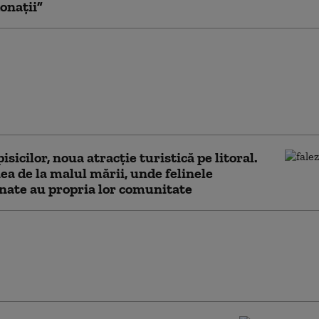
onații”
a Mette-Marit a
ei a suferit un
ant pulmonar reușit.
l nu va ști niciodată
te donatorul
isicilor, noua atracție turistică pe litoral.
ea de la malul mării, unde felinele
ate au propria lor comunitate
e incendiului în lanț, care a
 zeci de gospodării în Vrancea.
ile oamenilor rămași pe drumuri:
strus tot”