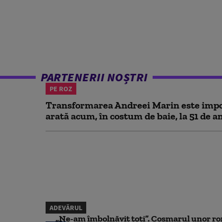
PARTENERII NOȘTRI
PE ROZ
Transformarea Andreei Marin este impo
arată acum, în costum de baie, la 51 de a
ADEVĂRUL
„Ne-am îmbolnăvit toți”. Coșmarul unor ro