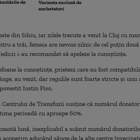
limitările de
Varianta exclusă de
anchetatori
este din Sibiu, iar zilele trecute a venit la Cluj cu m
tru a trăi, femeia are nevoie zilnic de cel puțin două
edicii i-au recomandat să apeleze la cunoștințe.
efoane la cunoștințe, prieteni care au fost compatibil
nge, au venit, dar regulile sunt foarte stricte și unii 
 povestit
Iustin Piso.
Centrului de Transfuzii susține că numărul donatori
ltima perioadă cu aproape 60%.
ceastă lună, inexplicabil a scăzut numărul donatorilo
 acoperim aducând sânge de la alte centre învecinate