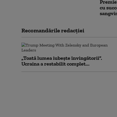
Premier
cu succ
sangvin
Recomandările redacţiei
„Toată lumea iubește învingătorii”.
Ucraina a restabilit complet...