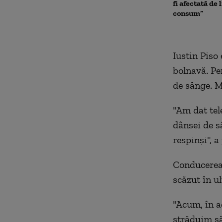
fi afectată de 
consum”
Iustin Piso 
bolnavă. Pen
de sânge. M
"Am dat tel
dânsei de sâ
respinși", a
Conducerea 
scăzut în u
"Acum, în a
străduim să