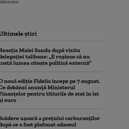
Ultimele știri
Reacția Maiei Sandu după vizita
delegaţiei talibane: „E ruşinos că nu
toată lumea citeşte politică externă”
O nouă ediție Fidelis începe pe 7 august.
Ce dobânzi anunță Ministerul
Finanțelor pentru titlurile de stat în lei
și euro
Scădere ușoară a prețului carburanților
după ce a fost plafonat adaosul