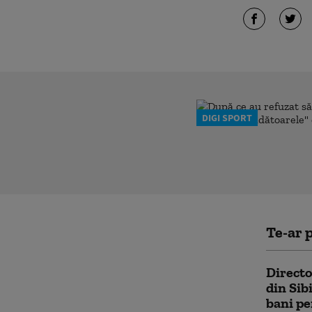
DIGI SPORT
Te-ar p
Directo
din Sib
bani pe