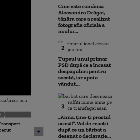
Cine este românca
Alecsandra Drăgoi,
tânăra care a realizat
fotografia oficială a
noului...
2
Tupeul unui primar
PSD după ce a încasat
despăgubiri pentru
secetă, iar apoi a
vândut...
3
„Anna, ţine-ţi prostul
acasă!”. Val de reacții
Transport
Noua lege a int
după ce un bărbat a
Avertisment de la Bruxelles
 cerut
deschide calea
desenat o declarație...
după scandalul centralelor
parteneriatul 