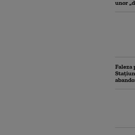
unor „d
Prințes
Norvegi
transpl
Probabi
cine es
Faleza p
Stațiun
abandon
Urmăril
mistuit
Mărturi
„S-a di