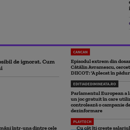
CANCAN
sibil de ignorat. Cum
Episodul extrem din dosar
Cătălin Avramescu, cercet
ni
DIICOT: 'A plecat în pădur
EDITIADEDIMINEATA.RO
Parlamentul European a l
un joc gratuit în care utili
controlează o campanie d
dezinformare
PLAYTECH
mâni într-una dintre cele
Cu cât îți crește salari