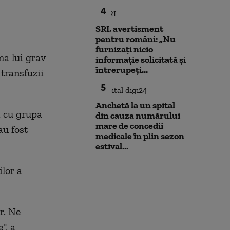
pe cărbune: „Blocarea
Nu poți impune
4
angajamentelor din PNRR
fără să oferi și
poate avea consecințe
SRI, avertisment
financiare”
pentru români: „Nu
furnizați nicio
ama lui grav
informație solicitată și
întrerupeți...
 transfuzii
5
Anchetă la un spital
i cu grupa
din cauza numărului
mare de concedii
au fost
medicale în plin sezon
estival...
lor a
r. Ne
", a