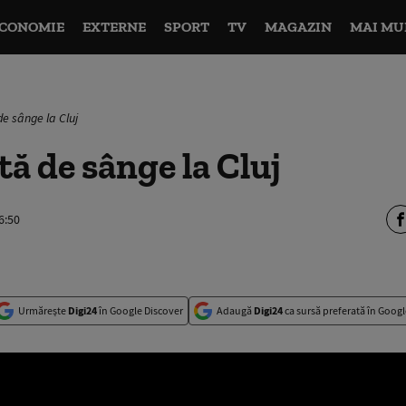
CONOMIE
EXTERNE
SPORT
TV
MAGAZIN
MAI MU
de sânge la Cluj
tă de sânge la Cluj
6:50
Urmărește
Digi24
în Google Discover
Adaugă
Digi24
ca sursă preferată în Googl