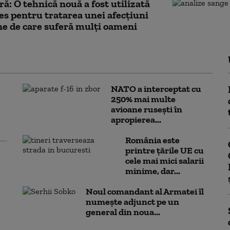
ă: O tehnică nouă a fost utilizată
es pentru tratarea unei afecţiuni
e de care suferă mulți oameni
NATO a interceptat cu
250% mai multe
avioane rusești în
apropierea...
România este
printre țările UE cu
cele mai mici salarii
minime, dar...
Noul comandant al Armatei îl
numește adjunct pe un
general din noua...