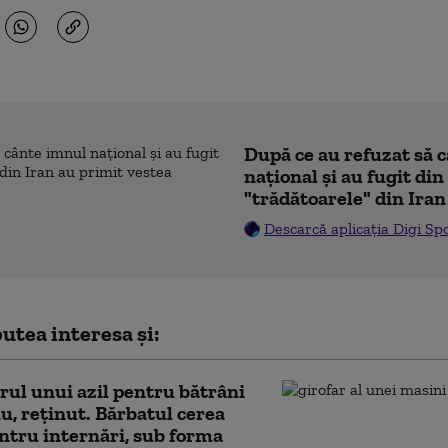
După ce au refuzat să 
naţional şi au fugit din
"trădătoarele" din Iran
Descarcă aplicația Digi Sp
utea interesa și:
rul unui azil pentru bătrâni
iu, reținut. Bărbatul cerea
ntru internări, sub forma