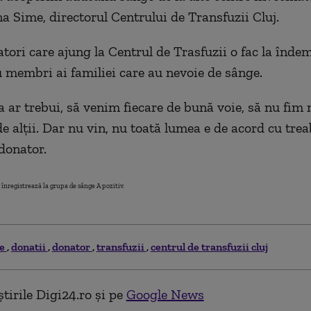
a Sime, directorul Centrului de Transfuzii Cluj
.
atori care ajung la Centrul de Trasfuzii o fac la înde
u membri ai familiei care au nevoie de sânge.
 ar trebui, să venim fiecare de bună voie, să nu fim 
e alții. Dar nu vin, nu toată lumea e de acord cu trea
donator.
 înregistrează la grupa de sânge A pozitiv.
ge
donatii
donator
transfuzii
centrul de transfuzii cluj
tirile Digi24.ro și pe
Google News