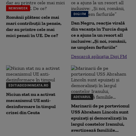
NEWSWEEK
DIGI FM
Românii plătesc cele mai
Dan Negru, reacție virală
mari contribuții la pensie,
din vacanța în Turcia după
dar au printre cele mai
ce a ajuns la un resort all
mici pensii în UE. De ce?
inclusive: „Și noi, românii,
ne umplem farfuriile”
Descarcă aplicația Digi FM
EDITIADEDIMINEATA.RO
Niciun stat nu a activat
ADEVARUL
mecanismul UE anti-
Marinarii de pe portavionul
dezinformare în timpul
USS Abraham Lincoln sunt
crizei din Ceuta
epuizați și demoralizați în
largul coastelor Iranului,
avertizează familiile...