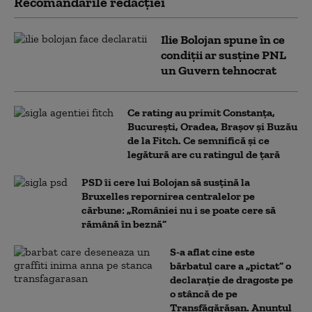
Recomandările redacţiei
Ilie Bolojan spune în ce
condiții ar susține PNL
un Guvern tehnocrat
Ce rating au primit Constanța,
București, Oradea, Brașov și Buzău
de la Fitch. Ce semnifică și ce
legătură are cu ratingul de țară
PSD îi cere lui Bolojan să susțină la
Bruxelles repornirea centralelor pe
cărbune: „României nu i se poate cere să
rămână în beznă”
S-a aflat cine este
bărbatul care a „pictat” o
declarație de dragoste pe
o stâncă de pe
Transfăgărășan. Anunțul