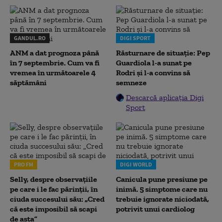
GANDUL.RO
DIGI SPORT
ANM a dat prognoza până
Răsturnare de situație: Pep
în 7 septembrie. Cum va fi
Guardiola l-a sunat pe
vremea în următoarele 4
Rodri și l-a convins să
săptămâni
semneze
Descarcă aplicația Digi
Sport
PRO FM
DIGI WORLD
Selly, despre observațiile
Canicula pune presiune pe
pe care i le fac părinții, în
inimă. 5 simptome care nu
ciuda succesului său: „Cred
trebuie ignorate niciodată,
că este imposibil să scapi
potrivit unui cardiolog
de asta”