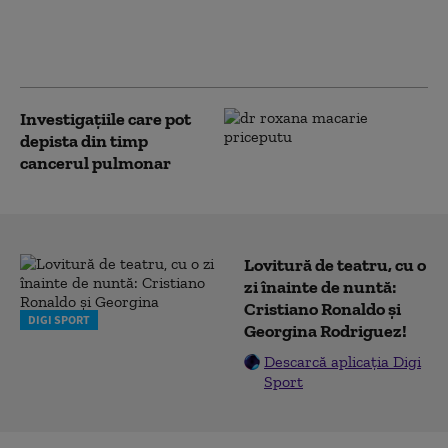
O intervenție, două vieți
salvate: povestea unei gravide
care a învins cancerul
Investigațiile care pot
depista din timp
cancerul pulmonar
Lovitură de teatru, cu o
zi înainte de nuntă:
Cristiano Ronaldo și
DIGI SPORT
Georgina Rodriguez!
Descarcă aplicația Digi
Sport