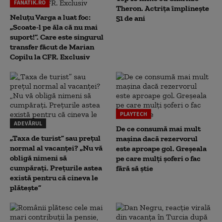
FANATIK.RO
Theron. Actrița împlinește
Neluțu Varga a luat foc:
51 de ani
„Scoate-l pe ăla că nu mai
suport!”. Care este singurul
transfer făcut de Marian
Copilu la CFR. Exclusiv
PLAYTECH
ADEVĂRUL
De ce consumă mai mult
„Taxa de turist” sau prețul
mașina dacă rezervorul
normal al vacanței? „Nu vă
este aproape gol. Greșeala
obligă nimeni să
pe care mulți șoferi o fac
cumpărați. Prețurile astea
fără să știe
există pentru că cineva le
plătește”