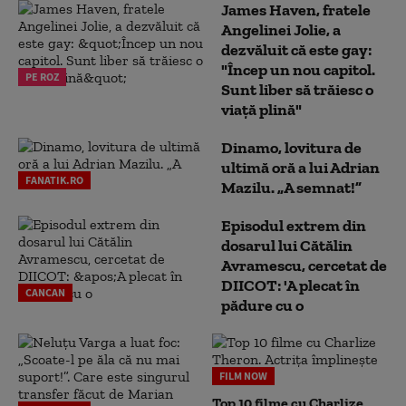
James Haven, fratele
Angelinei Jolie, a
dezvăluit că este gay:
"Încep un nou capitol.
PE ROZ
Sunt liber să trăiesc o
viață plină"
Dinamo, lovitura de
ultimă oră a lui Adrian
FANATIK.RO
Mazilu. „A semnat!”
Episodul extrem din
dosarul lui Cătălin
Avramescu, cercetat de
DIICOT: 'A plecat în
CANCAN
pădure cu o
FILM NOW
Top 10 filme cu Charlize