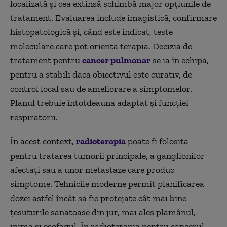
localizată și cea extinsă schimbă major opțiunile de
tratament. Evaluarea include imagistică, confirmare
histopatologică și, când este indicat, teste
moleculare care pot orienta terapia. Decizia de
tratament pentru
cancer pulmonar
se ia în echipă,
pentru a stabili dacă obiectivul este curativ, de
control local sau de ameliorare a simptomelor.
Planul trebuie întotdeauna adaptat și funcției
respiratorii.
În acest context,
radioterapia
poate fi folosită
pentru tratarea tumorii principale, a ganglionilor
afectați sau a unor metastaze care produc
simptome. Tehnicile moderne permit planificarea
dozei astfel încât să fie protejate cât mai bine
țesuturile sănătoase din jur, mai ales plămânul,
inima și esofagul. În radioterapia pentru cancerul