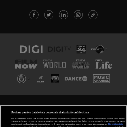
TERMENI ȘI CONDIȚII
POLITICA DE CONFIDENȚIALITATE
Nouă ne pasă ca datele tale personale să rămână confidențiale
Noi și partenerii noștri
30
stocăm și/sau accesăm informații pe dispozitivul dvs., precum identificatorii cookie unici pentru
prelucrarea datelor cu caracter personal. Puteți accepta sau gestiona alegerile dvs. făcând clic mai jos sau în orice moment, pe pagina
ABONARE DIGI TV
cu politica de confidențialitate. Aceste alegeri vor fi raportate partenerilor noștri și nu vă vor afecta navigarea.
Mai multe detalii
Noi si partenerii nostri (retelele de socializare si agentiile de publicitate partenere, precum si furnizorii nostri de servicii de date