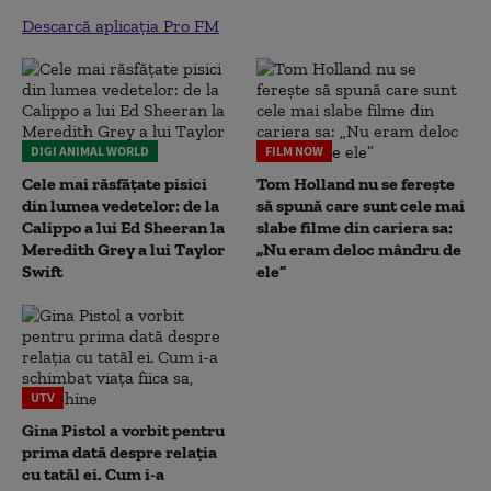
Descarcă aplicația Pro FM
DIGI ANIMAL WORLD
FILM NOW
Cele mai răsfățate pisici
Tom Holland nu se ferește
din lumea vedetelor: de la
să spună care sunt cele mai
Calippo a lui Ed Sheeran la
slabe filme din cariera sa:
Meredith Grey a lui Taylor
„Nu eram deloc mândru de
Swift
ele”
UTV
Gina Pistol a vorbit pentru
prima dată despre relația
cu tatăl ei. Cum i-a