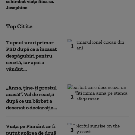
schimbat viața fiica sa,
Josephine
Top Citite
Tupeul unui primar
1
PSD după ce a încasat
despăgubiri pentru
secetă, iar apoi a
vândut...
„Anna, ţine-ţi prostul
acasă!”. Val de reacții
2
după ce un bărbat a
desenat o declarație...
Viața pe Pământ ar fi
3
putut apărea de două