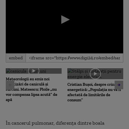
0
embed
seconds
of
0
seconds
Meteorologii au emis noi
avertizări de caniculă și
Cristian Bușoi, despre criza
furtuni. Mateescu: Ploile „nu
energetică: „Populația nu va fi
vor compensa lipsa acută” de
afectată de limitările de
apă
consum”
În cancerul pulmonar, diferența dintre boala