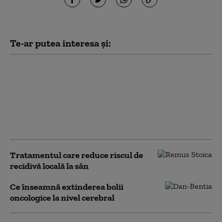
Te-ar putea interesa și:
„Tusea care durează
mai mult de 2 luni
trebuie investigată”.
Semnele bolilor
pulmonare care nu ar
trebui ignorate
Tratamentul care reduce riscul de
recidivă locală la sân
Ce înseamnă extinderea bolii
oncologice la nivel cerebral