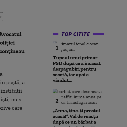
e
TOP CITITE
 Avocatul
oliţiei
1
 conţineau
Tupeul unui primar
PSD după ce a încasat
despăgubiri pentru
 a
secetă, iar apoi a
vândut...
in poştă, a
instituţii
şti, nu s-
2
ozive care
„Anna, ţine-ţi prostul
acasă!”. Val de reacții
după ce un bărbat a