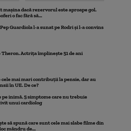
 mașina dacă rezervorul este aproape gol.
feri o fac fără să...
Pep Guardiola l-a sunat pe Rodri și l-a convins
 Theron. Actrița împlinește 51 de ani
cele mai mari contribuții la pensie, dar au
nsii în UE. De ce?
 pe inimă. 5 simptome care nu trebuie
ivit unui cardiolog
te să spună care sunt cele mai slabe filme din
loc mândru de...