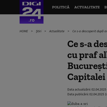
POLITICĂ
ACTUALITATE
E
HOME
Știri
Actualitate
Ce s-a descoperit după ana
Ce s-a de
cu praf al
Bucureşti
Capitalei
Data actualizării:
02.04.2025
Data publicării:
02.04.2025 1