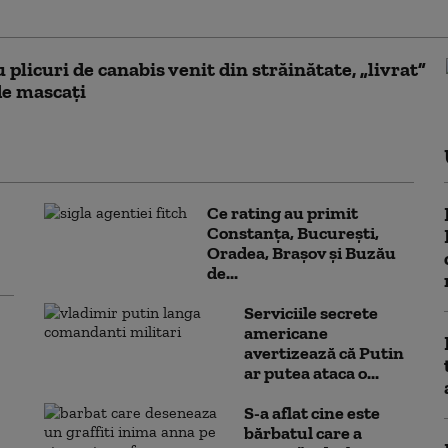
sia până la finalul anului 2026
u plicuri de canabis venit din străinătate, „livrat”
de mascați
Ce rating au primit
Constanța, București,
Oradea, Brașov și Buzău
de...
Serviciile secrete
americane
avertizează că Putin
ar putea ataca o...
S-a aflat cine este
bărbatul care a