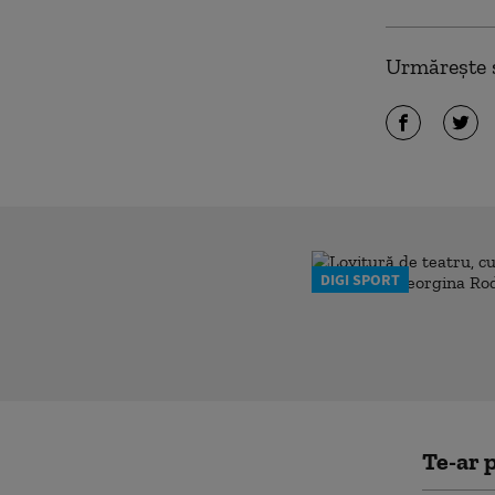
Urmărește ș
DIGI SPORT
Te-ar p