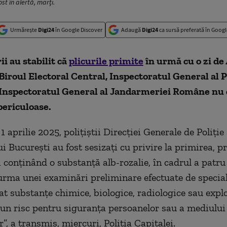
ost în alertă, marţi.
Urmărește
Digi24
în Google Discover
Adaugă
Digi24
ca sursă preferată în Googl
i au stabilit că
plicurile primite
în urmă cu o zi de
Biroul Electoral Central, Inspectoratul General al P
Inspectoratul General al Jandarmeriei Române nu
periculoase.
1 aprilie 2025, poliţiştii Direcţiei Generale de Poliţie
 Bucureşti au fost sesizaţi cu privire la primirea, pr
 conţinând o substanţă alb-rozalie, în cadrul a patru 
 urma unei examinări preliminare efectuate de speciali
cat substanţe chimice, biologice, radiologice sau expl
 un risc pentru siguranţa persoanelor sau a mediului
”, a transmis, miercuri, Poliţia Capitalei.