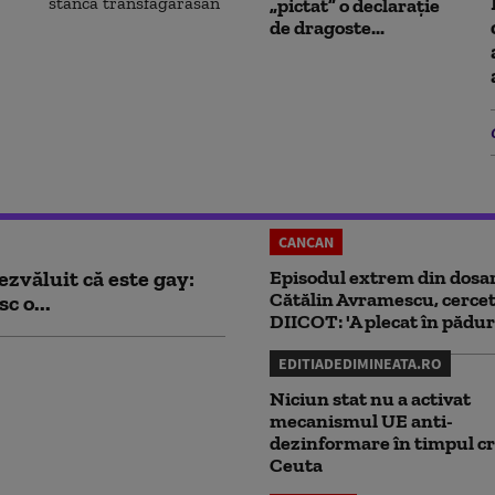
„pictat” o declarație
de dragoste...
CANCAN
ezvăluit că este gay:
Episodul extrem din dosar
Cătălin Avramescu, cercet
c o...
DIICOT: 'A plecat în pădur
EDITIADEDIMINEATA.RO
Niciun stat nu a activat
mecanismul UE anti-
dezinformare în timpul cr
Ceuta