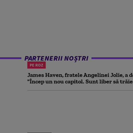
PARTENERII NOȘTRI
PE ROZ
James Haven, fratele Angelinei Jolie, a d
"Încep un nou capitol. Sunt liber să trăies