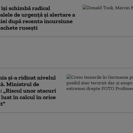
 îşi schimbă radical
alele de urgență și alertare a
iei după recenta incursiune
rachete ruseşti
e militare britanice staționate în România,
e de urgență în aer din cauza dronelor trimise de
n Ucraina
a și-a ridicat nivelul
tă. Ministrul de
: „Riscul unor atacuri
luat în calcul în orice
t”
rea SUA din Europa de Est amplifică
rările Aliaţilor. Probabilitatea unui conflict