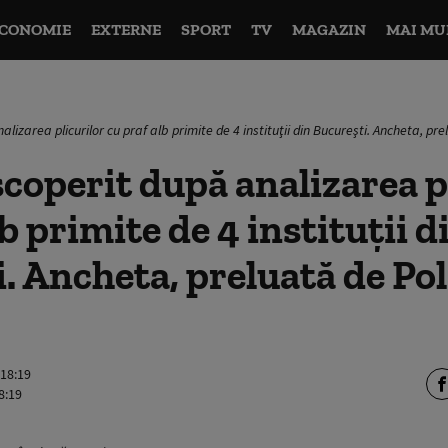
CONOMIE
EXTERNE
SPORT
TV
MAGAZIN
MAI MU
lizarea plicurilor cu praf alb primite de 4 instituţii din Bucureşti. Ancheta, pre
scoperit după analizarea p
b primite de 4 instituţii d
. Ancheta, preluată de Pol
 18:19
8:19