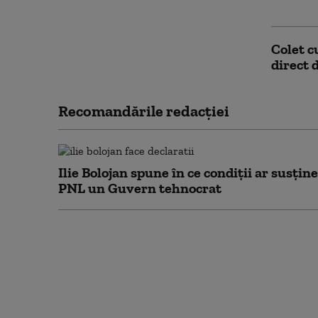
NATO–Ru
Colet c
direct 
Recomandările redacţiei
Ilie Bolojan spune în ce condiții ar susține
PNL un Guvern tehnocrat