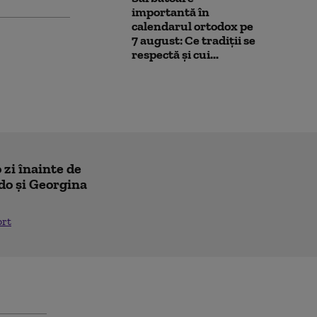
importantă în
calendarul ortodox pe
7 august: Ce tradiții se
respectă și cui...
 zi înainte de
do și Georgina
ort