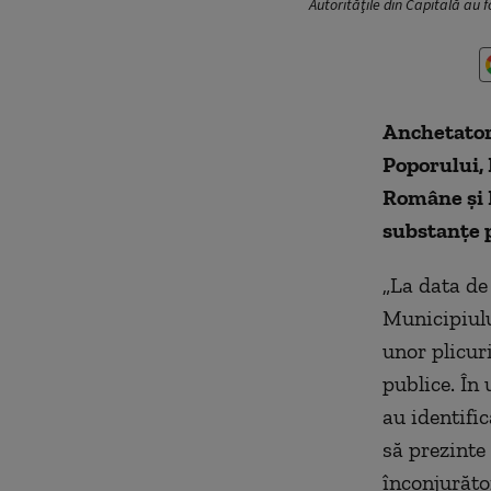
Autorităţile din Capitală au f
Anchetatori
Poporului, 
Române şi 
substanţe 
„La data de 
Municipiului
unor plicuri
publice. În
au identifi
să prezinte
înconjurător