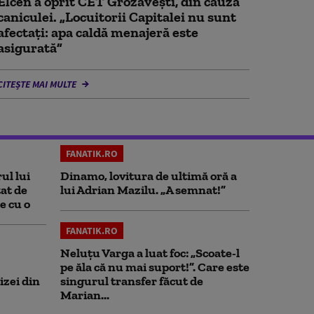
Elcen a oprit CET Grozăveşti, din cauza
caniculei. „Locuitorii Capitalei nu sunt
afectați: apa caldă menajeră este
asigurată”
CITEȘTE MAI MULTE
FANATIK.RO
ul lui
Dinamo, lovitura de ultimă oră a
at de
lui Adrian Mazilu. „A semnat!”
e cu o
FANATIK.RO
Neluțu Varga a luat foc: „Scoate-l
pe ăla că nu mai suport!”. Care este
izei din
singurul transfer făcut de
Marian...