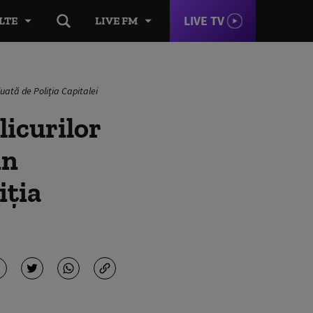
LIVE TV
LTE
LIVE FM
luată de Poliția Capitalei
licurilor
in
iția