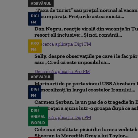
ADEVĂRUL
„Taxa de turist” sau prețul normal al vaca
DIGI
să cumpărați. Prețurile astea există...
FM
Dan Negru, reacție virală din vacanța în Tu
resort all inclusive: „Și noi, românii...
PRO
Descarcă aplicația Digi FM
FM
Selly, despre observațiile pe care i le fac pă
său: „Cred că este imposibil să...
Descarcă aplicația Pro FM
ADEVARUL
Marinarii de pe portavionul USS Abraham L
DIGI
demoralizați în largul coastelor Iranului...
FM
Carmen Șerban, la un pas de o tragedie în 
cântăreței a ajuns într-o groapă după ce asfa
DIGI
ANIMAL
Descarcă aplicația Digi FM
WORLD
Cele mai răsfățate pisici din lumea vedetelor
Sheeran la Meredith Grey a lui Taylor...