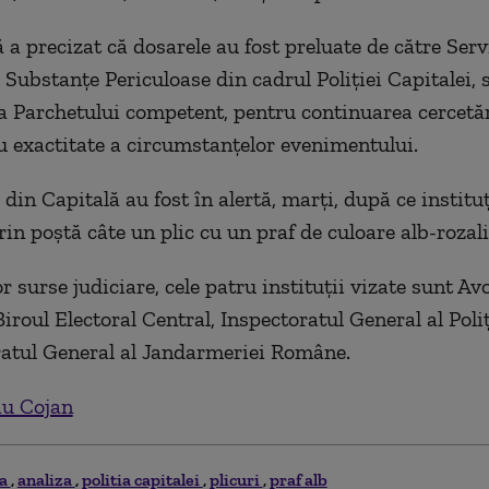
ă a precizat că dosarele au fost preluate de către Ser
 Substanţe Periculoase din cadrul Poliţiei Capitalei, 
 Parchetului competent, pentru continuarea cercetăr
cu exactitate a circumstanţelor evenimentului.
 din Capitală au fost în alertă, marţi, după ce institu
in poştă câte un plic cu un praf de culoare alb-rozali
r surse judiciare, cele patru instituţii vizate sunt Av
Biroul Electoral Central, Inspectoratul General al Pol
ratul General al Jandarmeriei Române.
iu Cojan
ta
analiza
politia capitalei
plicuri
praf alb