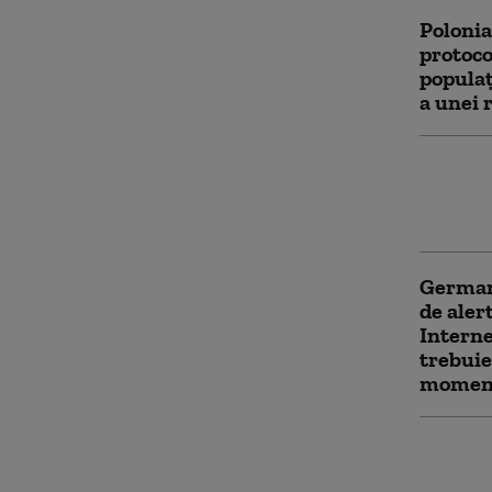
Polonia
protoco
populaţ
a unei 
Aeronav
ridicat
Putin î
Germani
de aler
Interne
trebuie 
momen
Retrage
îngrijo