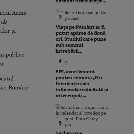
desenat o declarație...
viciul Arme
3
sub
Viața pe Pământ ar fi
ilor şi
putut apărea de două
ori. Studiul care pune
sub semnul
întrebării...
ţii publice
4
u.
SRI, avertisment
pentru români: „Nu
ocatul
furnizați nicio
iţiei Române
informație solicitată și
întrerupeți...
5
Sărbătoare