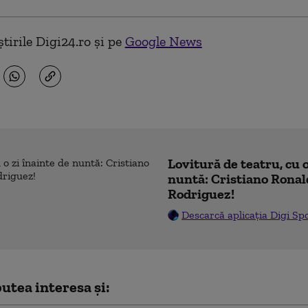
tirile Digi24.ro și pe
Google News
Lovitură de teatru, cu o
nuntă: Cristiano Ronal
Rodriguez!
Descarcă aplicația Digi Sp
utea interesa și: