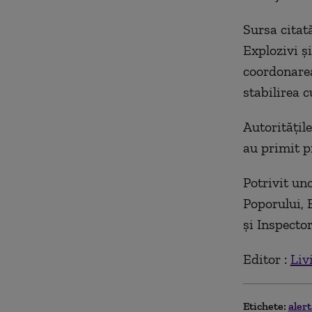
Sursa citat
Explozivi şi
coordonarea
stabilirea 
Autorităţile
au primit pr
Potrivit uno
Poporului, 
şi Inspecto
Editor :
Liv
Etichete:
aler