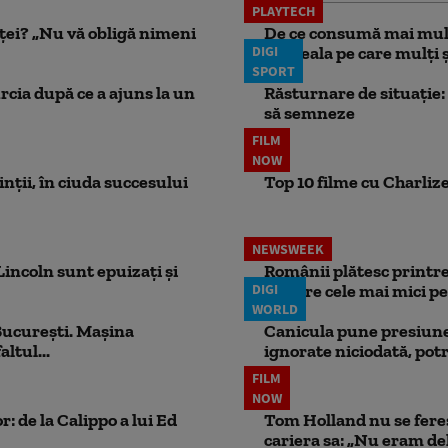
PLAYTECH
nței? „Nu vă obligă nimeni
De ce consumă mai mult
DIGI
Greșeala pe care mulți șo
SPORT
rcia după ce a ajuns la un
Răsturnare de situație: 
să semneze
FILM
NOW
rinții, în ciuda succesului
Top 10 filme cu Charlize
NEWSWEEK
incoln sunt epuizați și
Românii plătesc printre 
DIGI
printre cele mai mici pe
WORLD
București. Mașina
Canicula pune presiune
ltul...
ignorate niciodată, potr
FILM
NOW
: de la Calippo a lui Ed
Tom Holland nu se fereș
cariera sa: „Nu eram de