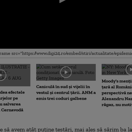
me
Moody's menți
Caniculă în sud și vijelii în
țară al Români
dea efectele
vestul și centrul țării. ANM a
perspectivă ne
rjelor pe
emis trei coduri galbene
Alexandru Naz
u salvarea
răgaz, nu moti
la Cernavodă
e să avem atât puține testări, mai ales să sărim ba la