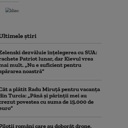
Ultimele știri
Zelenski dezvăluie înțelegerea cu SUA:
rachete Patriot lunar, dar Kievul vrea
mai mult. „Nu e suficient pentru
apărarea noastră”
Cât a plătit Radu Miruță pentru vacanța
din Turcia: „Până și părinții mei au
crezut povestea cu suma de 15.000 de
euro”
Piloții români care au doborât drone,