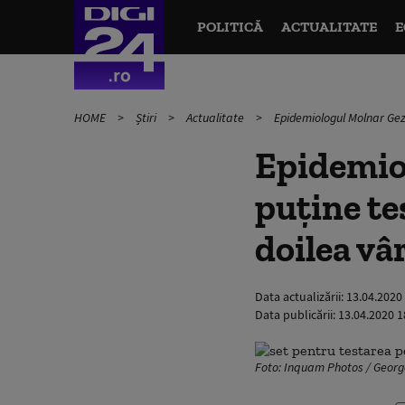
POLITICĂ
ACTUALITATE
E
HOME
Știri
Actualitate
Epidemiologul Molnar Geza
Epidemio
puține te
doilea vâ
Data actualizării:
13.04.2020
Data publicării:
13.04.2020 1
Foto: Inquam Photos / Georg