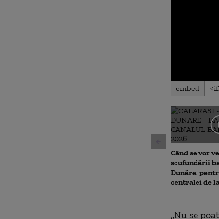
0
embed
seconds
of
0
seconds
Volu
90%
Când se vor ve
scufundării ba
Dunăre, pentr
centralei de 
„Nu se poat