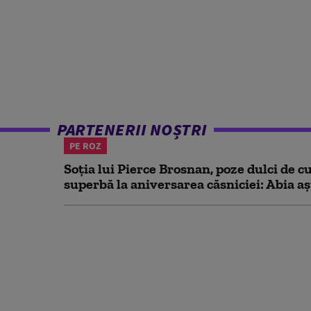
PARTENERII NOȘTRI
PE ROZ
Soția lui Pierce Brosnan, poze dulci de cu
superbă la aniversarea căsniciei: Abia aș