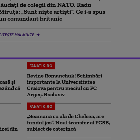
lăudați de colegii din NATO. Radu
Miruță: „Sunt niște artiști”. Ce i-a spus
un comandant britanic
CITEȘTE MAI MULTE
FANATIK.RO
Revine Romanchuk! Schimbări
casă și
importante la Universitatea
rezând că
Craiova pentru meciul cu FC
Argeş. Exclusiv
FANATIK.RO
„Seamănă cu ăla de Chelsea, are
fundul jos”. Noul transfer al FCSB,
izei din
subiect de caterincă