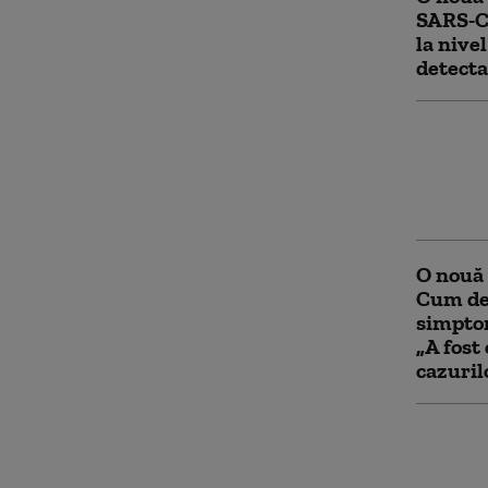
SARS-C
la nivel
detecta
Studiu:
sarcinii
mare d
de dezv
O nouă 
Cum des
simptom
„A fost 
cazuril
Site-ul
coronav