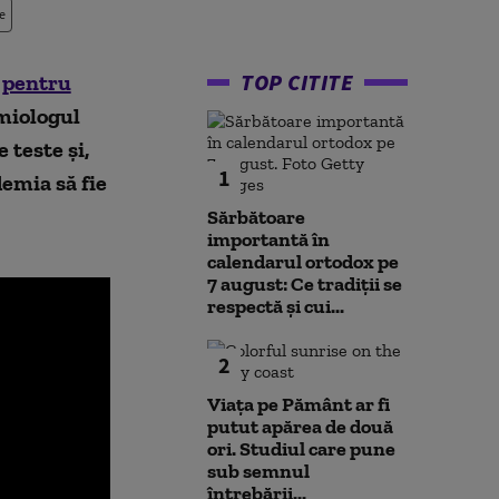
e
TOP CITITE
 pentru
emiologul
teste și,
1
demia să fie
Sărbătoare
importantă în
calendarul ortodox pe
7 august: Ce tradiții se
respectă și cui...
2
Viața pe Pământ ar fi
putut apărea de două
ori. Studiul care pune
sub semnul
întrebării...