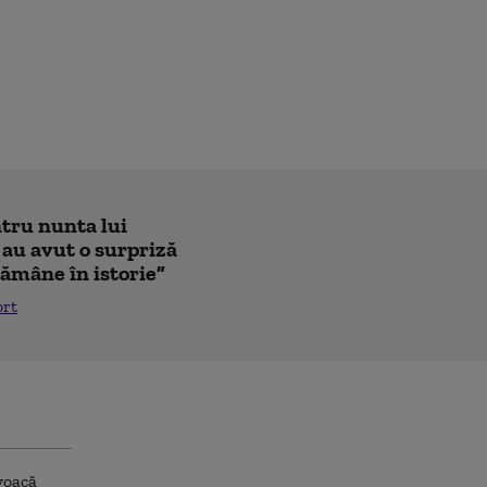
ntru nunta lui
 au avut o surpriză
ămâne în istorie”
ort