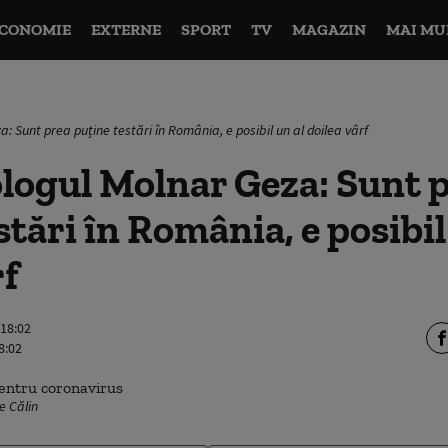
CONOMIE
EXTERNE
SPORT
TV
MAGAZIN
MAI MU
: Sunt prea puține testări în România, e posibil un al doilea vârf
logul Molnar Geza: Sunt 
stări în România, e posibil
rf
 18:02
8:02
e Călin