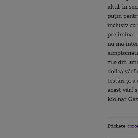
altul, în s
puțin pentru
inclusiv cu 
preliminar.
nu mă inter
simptomatic
zile din lun
doilea vârf 
testări și a
acest vârf 
Molnar Geza
Etichete:
coro