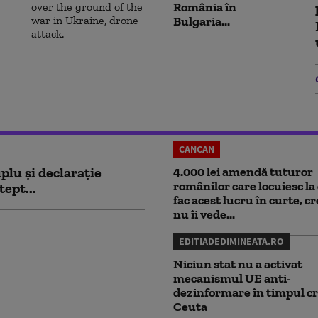
România în
Bulgaria...
CANCAN
plu și declarație
4.000 lei amendă tuturor
românilor care locuiesc la 
tept...
fac acest lucru în curte, c
nu îi vede...
EDITIADEDIMINEATA.RO
Niciun stat nu a activat
mecanismul UE anti-
dezinformare în timpul cr
Ceuta