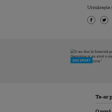
Urmărește ș
DIGI SPORT
Te-ar p
O nouă 