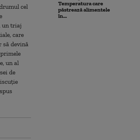
Temperatura care
 drumul cel
păstrează alimentele
e
în...
 un triaj
ale, care
r să devină
 primele
e, un al
sei de
discuție
 spus