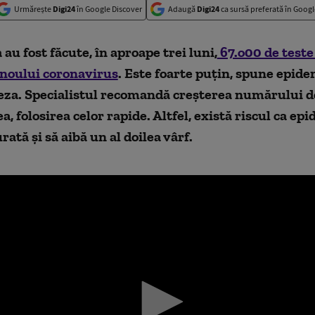
Urmărește
Digi24
în Google Discover
Adaugă
Digi24
ca sursă preferată în Googl
au fost făcute, în aproape trei luni,
67.o00 de teste
 noului coronavirus
. Este foarte puțin, spune epid
za. Specialistul recomandă creșterea numărului de 
, folosirea celor rapide. Altfel, există riscul ca epi
rată și să aibă un al doilea vârf.