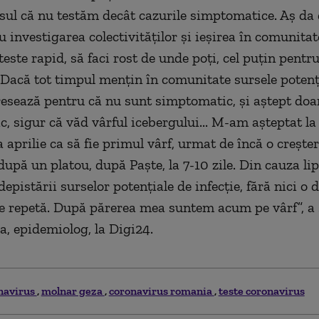
ensul că nu testăm decât cazurile simptomatice. Aș da
 investigarea colectivităților și ieșirea în comunitat
teste rapid, să faci rost de unde poți, cel puțin pentru
 Dacă tot timpul mențin în comunitate sursele potenți
esează pentru că nu sunt simptomatic, și aștept doa
, sigur că văd vârful icebergului... M-am așteptat la
a aprilie ca să fie primul vârf, urmat de încă o creșter
după un platou, după Paște, la 7-10 zile. Din cauza lip
 depistării surselor potențiale de infecție, fără nici o 
se repetă. După părerea mea suntem acum pe vârf”, a
, epidemiolog, la Digi24.
navirus
molnar geza
coronavirus romania
teste coronavirus