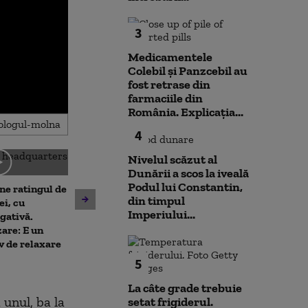
3
Medicamentele
Colebil și Panzcebil au
fost retrase din
farmaciile din
România. Explicația...
4
Nivelul scăzut al
Dunării a scos la iveală
Podul lui Constantin,
ne ratingul de
din timpul
De ce nu ajută ploile de vară
Nicușor Dan sp
ei, cu
Imperiului...
la diminuarea secetei.
că România își
gativă.
Climatolog: Sunt distribuite
obiectivul trece
are: E un
neuniform și nu acolo unde
moneda euro: „
v de relaxare
este nevoie mai mare
de durată care
5
prioritizat”
La câte grade trebuie
 unul, ba la
setat frigiderul.