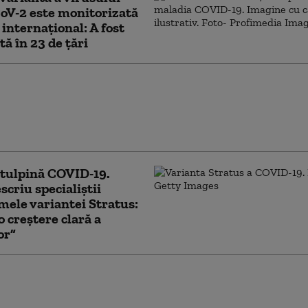
oV-2 este monitorizată
 internaţional: A fost
tă în 23 de ţări
 COVID-ul în timpul
, asociat cu risc mai
e autism și probleme
oltare la copii
tulpină COVID-19.
criu specialiștii
ele variantei Stratus:
o creștere clară a
or”
 Casei Albe susţine teoria conform căreia
irusul provine dintr-un laborator din Wuhan