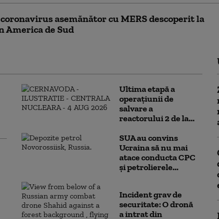
 coronavirus asemănător cu MERS descoperit la
, în America de Sud
Ultima etapă a
operațiunii de
salvare a
reactorului 2 de la...
SUA au convins
Ucraina să nu mai
atace conducta CPC
şi petrolierele...
Incident grav de
securitate: O dronă
a intrat din