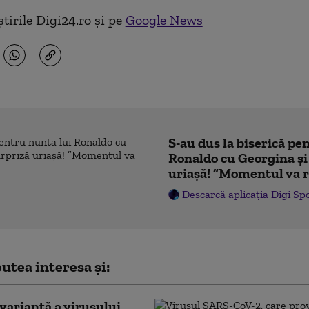
tirile Digi24.ro și pe
Google News
S-au dus la biserică pe
Ronaldo cu Georgina și
uriașă! ”Momentul va r
Descarcă aplicația Digi Sp
utea interesa și:
variantă a virusului