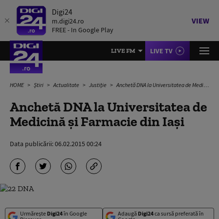
Digi24
VIEW
m.digi24.ro
FREE - In Google Play
LIVE TV
LIVE FM
HOME
Știri
Actualitate
Justiție
Anchetă DNA la Universitatea de Medicină şi Farmacie din Iaşi
Anchetă DNA la Universitatea de
Medicină şi Farmacie din Iaşi
Data publicării:
06.02.2015 00:24
Urmărește
Digi24
în Google
Adaugă
Digi24
ca sursă preferată în