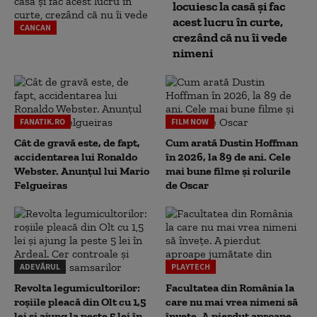
locuiesc la casă și fac
acest lucru în curte,
CANCAN
crezând că nu îi vede
nimeni
FANATIK.RO
FILM NOW
Cât de gravă este, de fapt,
Cum arată Dustin Hoffman
accidentarea lui Ronaldo
în 2026, la 89 de ani. Cele
Webster. Anunțul lui Mario
mai bune filme și rolurile
Felgueiras
de Oscar
ADEVĂRUL
PLAYTECH
Revolta legumicultorilor:
Facultatea din România la
roșiile pleacă din Olt cu 1,5
care nu mai vrea nimeni să
lei și ajung la peste 5 lei în
înveţe. A pierdut aproape