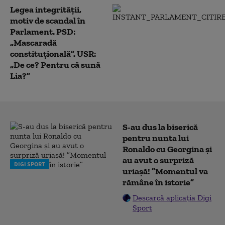
Legea integrității,
motiv de scandal în
Parlament. PSD:
„Mascaradă
constituțională”. USR:
„De ce? Pentru că sună
Lia?”
S-au dus la biserică
pentru nunta lui
Ronaldo cu Georgina și
au avut o surpriză
DIGI SPORT
uriașă! ”Momentul va
rămâne în istorie”
Descarcă aplicația Digi
Sport