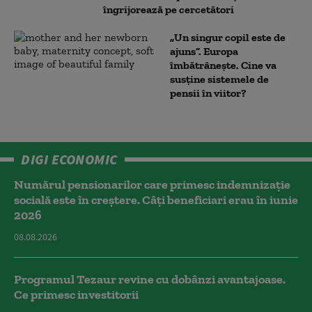
îngrijorează pe cercetători
„Un singur copil este de
ajuns”. Europa
îmbătrânește. Cine va
susține sistemele de
pensii în viitor?
DIGI ECONOMIC
Numărul pensionarilor care primesc indemnizaţie
socială este în creștere. Câți beneficiari erau în iunie
2026
08.08.2026
Programul Tezaur revine cu dobânzi avantajoase.
Ce primesc investitorii