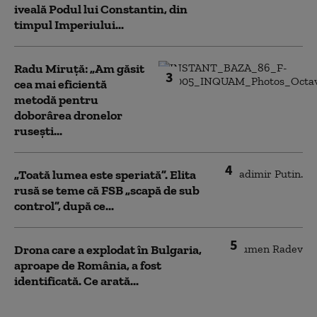
iveală Podul lui Constantin, din
timpul Imperiului...
Radu Miruță: „Am găsit
3
cea mai eficientă
metodă pentru
doborârea dronelor
rusești...
4
„Toată lumea este speriată”. Elita
rusă se teme că FSB „scapă de sub
control”, după ce...
5
Drona care a explodat în Bulgaria,
aproape de România, a fost
identificată. Ce arată...