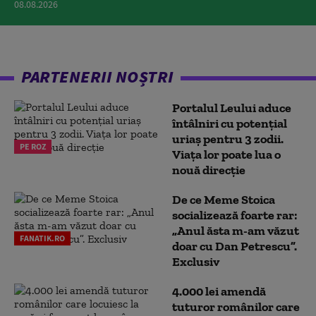
08.08.2026
PARTENERII NOȘTRI
Portalul Leului aduce
întâlniri cu potențial
uriaș pentru 3 zodii.
PE ROZ
Viața lor poate lua o
nouă direcție
De ce Meme Stoica
socializează foarte rar:
„Anul ăsta m-am văzut
FANATIK.RO
doar cu Dan Petrescu”.
Exclusiv
4.000 lei amendă
tuturor românilor care