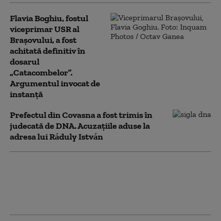
Flavia Boghiu, fostul
viceprimar USR al
Brașovului, a fost
achitată definitiv în
dosarul
„Catacombelor”.
Argumentul invocat de
instanță
Prefectul din Covasna a fost trimis în
judecată de DNA. Acuzațiile aduse la
adresa lui Ráduly István
O directoare din Oficiul Național
pentru Jocuri de Noroc a fost reținută
de DNA. Alți doi inspectori, plasați sub
control judiciar