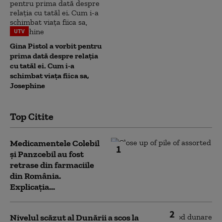
UTV
Gina Pistol a vorbit pentru
prima dată despre relația
cu tatăl ei. Cum i-a
schimbat viața fiica sa,
Josephine
Top Citite
Medicamentele Colebil
1
și Panzcebil au fost
retrase din farmaciile
din România.
Explicația...
2
Nivelul scăzut al Dunării a scos la