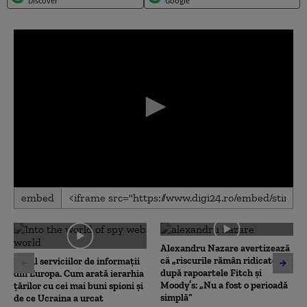
Discover
Google
0
embed
seconds
of
0
seconds
Alexandru Nazare avertizează
că „riscurile rămân ridicate”
Topul serviciilor de informații
după rapoartele Fitch și
din Europa. Cum arată ierarhia
Moody’s: „Nu a fost o perioadă
țărilor cu cei mai buni spioni și
simplă”
de ce Ucraina a urcat