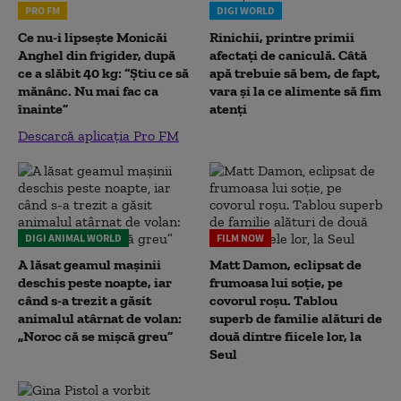
PRO FM
DIGI WORLD
Ce nu-i lipsește Monicăi
Rinichii, printre primii
Anghel din frigider, după
afectați de caniculă. Câtă
ce a slăbit 40 kg: “Știu ce să
apă trebuie să bem, de fapt,
mănânc. Nu mai fac ca
vara și la ce alimente să fim
înainte”
atenți
Descarcă aplicația Pro FM
DIGI ANIMAL WORLD
FILM NOW
A lăsat geamul mașinii
Matt Damon, eclipsat de
deschis peste noapte, iar
frumoasa lui soție, pe
când s-a trezit a găsit
covorul roșu. Tablou
animalul atârnat de volan:
superb de familie alături de
„Noroc că se mișcă greu”
două dintre fiicele lor, la
Seul