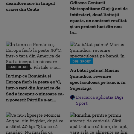
Odiseea Centurii
dezinformare în timpul
Metropolitane Cluj: 9 ani de
crizei din Ceuta
întârzieri, două licitații
eșuate, un contract reziliat
și un proiect luat din nou
la...
DIGI SPORT
GANDUL.RO
Au bătut palma! Marius
În timp ce România și
Șumudică, revenire
Europa fierb la peste 40°C,
spectaculoasă pe bancă, în
într-o țară din America de
SuperLigă
Sud a început o ninsoare ca-
Descarcă aplicația Digi
n povești: Pârtiile s-au...
Sport