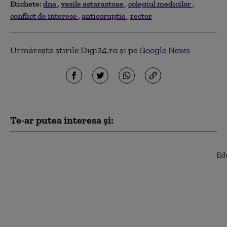
Etichete:
dna
vasile astarastoae
colegiul medicilor
conflict de interese
anticoruptie
rector
Urmărește știrile Digi24.ro și pe
Google News
Te-ar putea interesa și:
Curtea de Apel
București a dat undă
verde începerii
judecății în dosarul
care îl vizează pe
Florian Coldea. Decizia
poate fi contestată