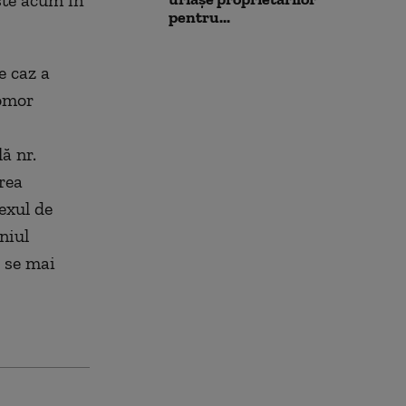
ste acum în
pentru...
e caz a
 omor
ă nr.
rea
exul de
niul
, se mai