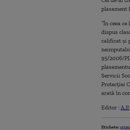
Cel de-al t
plasament î
”În ceea ce 
dispus clas
calificat ş
neimputabil
95/2006/PI/
plasamentul
Servicii So
Protecţiei 
arată în co
Editor :
A.P.
Etichete:
cri