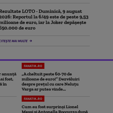
Rezultate LOTO - Duminică, 9 august
2026: Reportul la 6/49 este de peste 9,53
milioane de euro, iar la Joker depășește
650.000 de euro
CITEȘTE MAI MULTE
FANATIK.RO
r anunță
„A cheltuit peste 60-70 de
i fost,
milioane de euro!” Dezvăluiri
ă în
despre prețul cu care Neluțu
Varga ar putea vinde...
FANATIK.RO
Cum au fost surprinși Lionel
Messi și Antonella Roccuzzo după