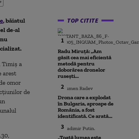
e
TOP CITITE
de
, băiatul
el de-al
 nu
1
ializat.
Radu Miruță: „Am
găsit cea mai eficientă
l Timiş a
metodă pentru
doborârea dronelor
e arest
rusești...
 de omor
2
cţiunilor de
Drona care a explodat
un
în Bulgaria, aproape de
România, a fost
bunalul
identificată. Ce arată...
3
.30,
„Toată lumea este