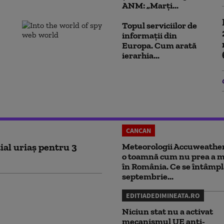
ANM: „Marți...
Topul serviciilor de
informații din
Europa. Cum arată
ierarhia...
CANCAN
ial uriaș pentru 3
Meteorologii Accuweathe
o toamnă cum nu prea a ma
în România. Ce se întâmpl
septembrie...
EDITIADEDIMINEATA.RO
Niciun stat nu a activat
mecanismul UE anti-