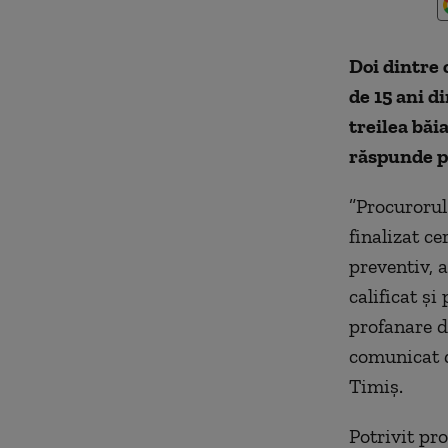
Doi dintre c
de 15 ani di
treilea băi
răspunde pe
”Procurorul
finalizat ce
preventiv, 
calificat şi
profanare d
comunicat d
Timiş.
Potrivit pro