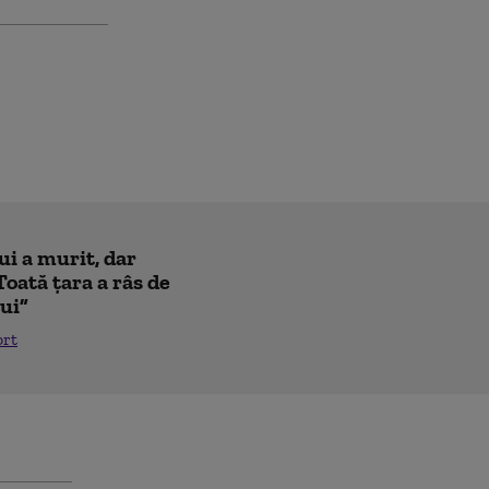
ui a murit, dar
Toată țara a râs de
lui”
ort