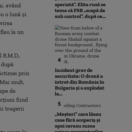
speriată”. Elita rusă se
ni, având
teme că FSB „scapă de
u o lună şi
sub control”, după ce...
virea
flau la un
l R.M.D.,
4
i după
Incident grav de
ictimei prin
securitate: O dronă a
 Mai mult,
intrat din România în
Bulgaria şi a explodat
cape de
la...
cţiuni fiind
5
i tragerii
„Meșteri” care lăsau
case fără acoperiș și
apoi cereau sume
uriașe proprietarilor