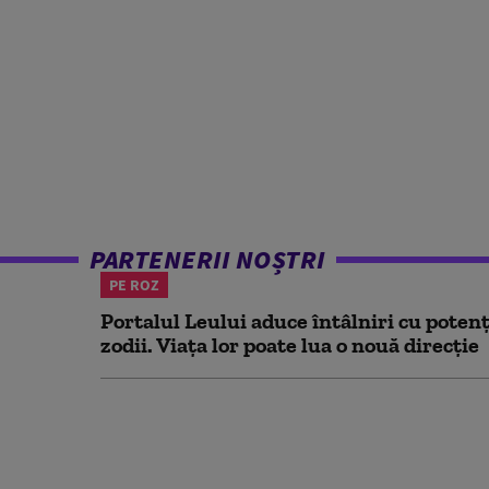
PARTENERII NOȘTRI
PE ROZ
Portalul Leului aduce întâlniri cu potenț
zodii. Viața lor poate lua o nouă direcție