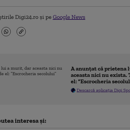
tirile Digi24.ro și pe
Google News
A anunțat că prietena l
aceasta nici nu exista. 
el: ”Escrocheria secolu
Descarcă aplicația Digi Sp
utea interesa și: