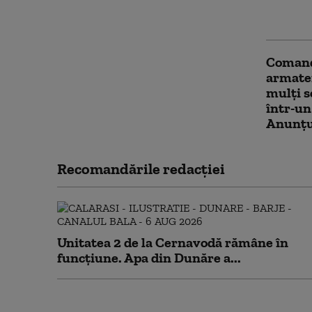
Bucureș
definit
Comand
armatei
mulți s
într-un
Anunțul
Recomandările redacţiei
Unitatea 2 de la Cernavodă rămâne în
funcțiune. Apa din Dunăre a...