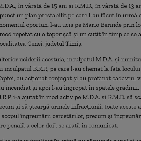
.D.A., în vârstă de 15 ani şi R.M.D., în vârstă de 13 a
punct un plan prestabilit pe care l-au făcut în urmă c
omentul oportun, l-au ucis pe Mario Berinde prin lo
mod repetat cu o toporişcă şi un cuţit în timp ce se a
ocalitatea Cenei, judeţul Timiş.
lterior uciderii acestuia, inculpatul M.D.A. şi numitu
 inculpatul B.R.P., pe care l-au chemat la faţa loculu
faptei, au acţionat conjugat şi au profanat cadavrul v
au incendiat şi apoi l-au îngropat în spatele grădinii.
.R.P. i-a ajutat în mod activ pe M.D.A. şi R.M.D. să s
ecum şi să şteargă urmele infracţiunii, toate aceste a
 scopul îngreunării cercetărilor, precum şi îngreunări
re penală a celor doi”, se arată în comunicat.