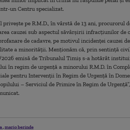
reilea minor implicat în crimă nu răspunde penal şi e
ntr-un Centru specializat.
îl priveşte pe R.M.D., în vârstă de 13 ani, procurorul d
area cauzei sub aspectul săvârşirii infracţiunilor de
i profanare de cadavre, pe motivul incidenţei cauzei de
itate a minorităţii. Menţionăm că, prin sentinţă civil
2026 emisă de Tribunalul Timiş s-a hotărât institui
ui în regim de urgenţă a minorului R.M.D. în Compl
ciale pentru Intervenţii în Regim de Urgenţă în Dome
Copilului – Serviciul de Primire în Regim de Urgenţă”
municat.
ma
mario berinde