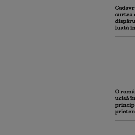
Cadavru
curtea 
dispăru
luată în
O brita
moartă 
abandon
Atena. 
ajutoru
O român
ucisă în
princip
prieten
Închiso