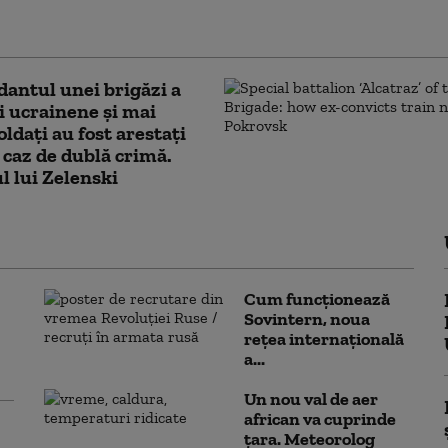
ti, de acum doi ani. Decizia Curții de Apel este
ivă
antul unei brigăzi a
 ucrainene și mai
oldați au fost arestați
 caz de dublă crimă.
 lui Zelenski
Cum funcționează
Sovintern, noua
rețea internațională
a...
Un nou val de aer
african va cuprinde
țara. Meteorolog