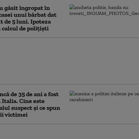
 găsit îngropat în
casei unui bărbat dat
t de 5 luni. Ipoteza
 calcul de polițiști
nică a fost găsită
într-o valiză
ată într-o clădire din
Victima, identificată cu
l Interpol
că de 35 de ani a fost
 Italia. Cine este
alul suspect și ce spun
ii victimei
are pe viață pentru autorul triplei crime din