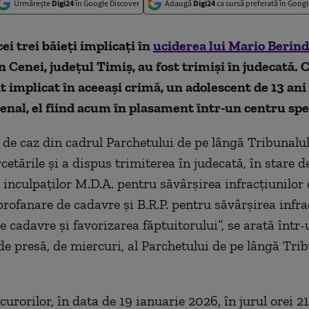
Urmărește
Digi24
în Google Discover
Adaugă
Digi24
ca sursă preferată în Googl
ei trei băieţi implicaţi în
uciderea lui Mario Berin
n Cenei, judeţul Timiş, au fost trimişi în judecată. C
at implicat în aceeaşi crimă, un adolescent de 13 ani
nal, el fiind acum în plasament într-un centru spec
 de caz din cadrul Parchetului de pe lângă Tribunalu
rcetările şi a dispus trimiterea în judecată, în stare d
a inculpaţilor M.D.A. pentru săvârşirea infracţiunilor
 profanare de cadavre şi B.R.P. pentru săvârşirea infra
e cadavre şi favorizarea făptuitorului”, se arată într-
e presă, de miercuri, al Parchetului de pe lângă Tri
curorilor, în data de 19 ianuarie 2026, în jurul orei 21