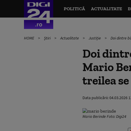
POLITICĂ
ACTUALITATE
E
HOME
Știri
Actualitate
Justiție
Doi dintre bă
Doi dintre
Mario Ber
treilea s
Data publicării:
04.03.2026 1
Mario Berinde Foto: Digi24