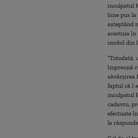
inculpatul M
bine pus la 
aşteptând m
acestuia în 
imobil din l
”Totodată, u
împreună cu
săvârşirea 
faptul că l-
inculpatul B
cadavru, pr
efectuate în
la răspunde