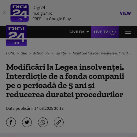
Digi24
VIEW
m.digi24.ro
FREE - In Google Play
LIVE TV
LIVE FM
HOME
Știri
Actualitate
Justiție
Modificări la Legea insolvenţei. Interdicţie de a fonda companii pe o perioadă de 5 ani şi reducerea duratei procedurilor
Modificări la Legea insolvenţei.
Interdicţie de a fonda companii
pe o perioadă de 5 ani şi
reducerea duratei procedurilor
Data publicării:
14.08.2025 20:18