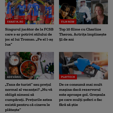
FANATIK.RO
FILM NOW
Singurul jucător de la FCSB
Top 10 filme cu Charlize
care s-ar potrivi stilului de
Theron. Actrița împlinește
joc al lui Tromso. „Pe el l-aș
51 de ani
lua”
ADEVĂRUL
PLAYTECH
„Taxa de turist” sau prețul
De ce consumă mai mult
normal al vacanței? „Nu vă
mașina dacă rezervorul
obligă nimeni să
este aproape gol. Greșeala
cumpărați. Prețurile astea
pe care mulți șoferi o fac
există pentru că cineva le
fără să știe
plătește”