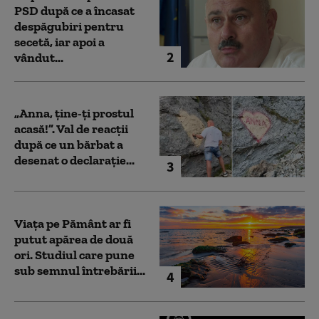
PSD după ce a încasat
despăgubiri pentru
secetă, iar apoi a
2
vândut...
„Anna, ţine-ţi prostul
acasă!”. Val de reacții
după ce un bărbat a
desenat o declarație...
3
Viața pe Pământ ar fi
putut apărea de două
ori. Studiul care pune
sub semnul întrebării...
4