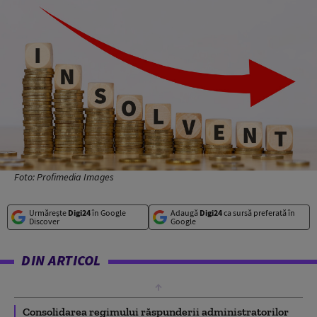
Foto: Profimedia Images
Urmărește
Digi24
în Google
Adaugă
Digi24
ca sursă preferată în
Discover
Google
DIN ARTICOL
Consolidarea regimului răspunderii administratorilor