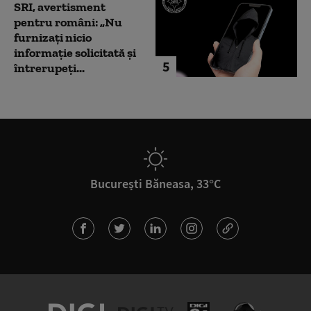
SRI, avertisment
pentru români: „Nu
furnizați nicio
informație solicitată și
5
întrerupeți...
București Băneasa, 33°C