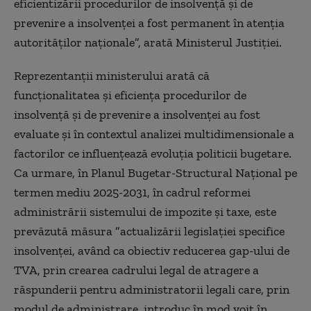
eficientizării procedurilor de insolvenţă şi de
prevenire a insolvenţei a fost permanent în atenţia
autorităţilor naţionale”, arată Ministerul Justiției.
Reprezentanţii ministerului arată că
funcţionalitatea şi eficienţa procedurilor de
insolvenţă şi de prevenire a insolvenţei au fost
evaluate şi în contextul analizei multidimensionale a
factorilor ce influenţează evoluţia politicii bugetare.
Ca urmare, în Planul Bugetar-Structural Naţional pe
termen mediu 2025-2031, în cadrul reformei
administrării sistemului de impozite şi taxe, este
prevăzută măsura ”actualizării legislaţiei specifice
insolvenţei, având ca obiectiv reducerea gap-ului de
TVA, prin crearea cadrului legal de atragere a
răspunderii pentru administratorii legali care, prin
modul de administrare, introduc în mod voit în