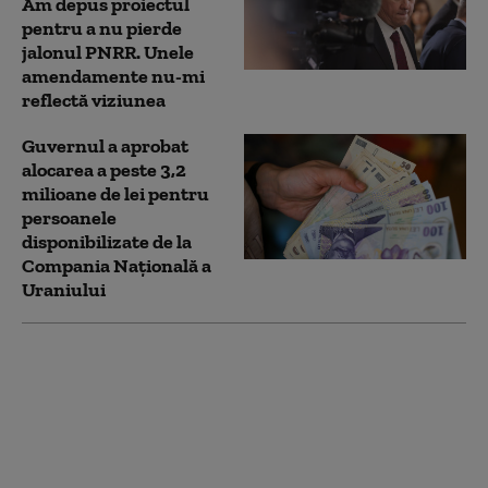
Am depus proiectul
pentru a nu pierde
jalonul PNRR. Unele
amendamente nu-mi
reflectă viziunea
Guvernul a aprobat
alocarea a peste 3,2
milioane de lei pentru
persoanele
disponibilizate de la
Compania Națională a
Uraniului
Lider sindical STB:
Fără finanţare,
insolvenţa nu rezolvă
problema
transportului public
din Capitală