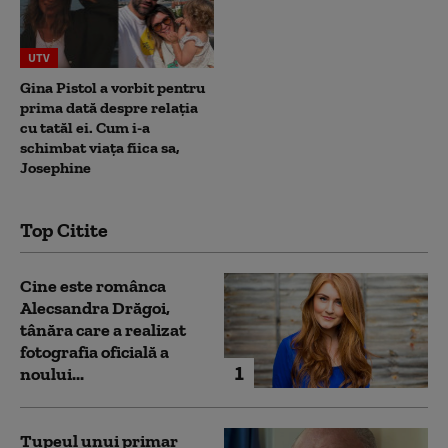
UTV
Gina Pistol a vorbit pentru
prima dată despre relația
cu tatăl ei. Cum i-a
schimbat viața fiica sa,
Josephine
Top Citite
Cine este românca
Alecsandra Drăgoi,
tânăra care a realizat
fotografia oficială a
1
noului...
Tupeul unui primar