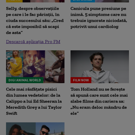
Selly, despre observațiile
Canicula pune presiune pe
pe care i le fac părinții, în
inimă. 5 simptome care nu
ciuda succesului său: „Cred
trebuie ignorate niciodată,
că este imposibil să scapi
potrivit unui cardiolog
de asta”
Descarcă aplicația Pro FM
DIGI ANIMAL WORLD
FILM NOW
Cele mai răsfățate pisici
Tom Holland nu se ferește
din lumea vedetelor: de la
să spună care sunt cele mai
Calippo a lui Ed Sheeran la
slabe filme din cariera sa:
Meredith Grey a lui Taylor
„Nu eram deloc mândru de
Swift
ele”