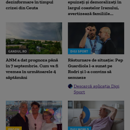
dezinformare în timpul
epuizați și demoralizați în
crizei din Ceuta
largul coastelor Iranului,
avertizează familiile...
GANDUL.RO
DIGI SPORT
ANM a dat prognoza până
Răsturnare de situație: Pep
în 7 septembrie. Cum va fi
Guardiola l-a sunat pe
vremea în următoarele 4
Rodri și l-a convins să
săptămâni
semneze
Descarcă aplicația Digi
Sport
PRO FM
DIGI WORLD