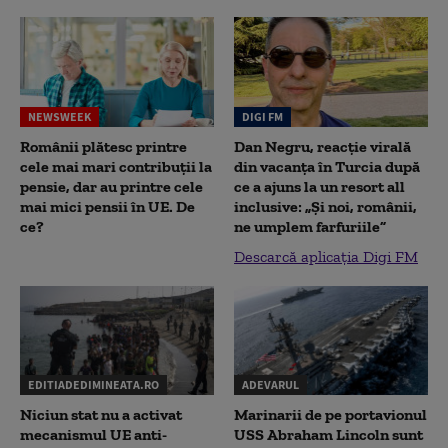
NEWSWEEK
DIGI FM
Românii plătesc printre
Dan Negru, reacție virală
cele mai mari contribuții la
din vacanța în Turcia după
pensie, dar au printre cele
ce a ajuns la un resort all
mai mici pensii în UE. De
inclusive: „Și noi, românii,
ce?
ne umplem farfuriile”
Descarcă aplicația Digi FM
EDITIADEDIMINEATA.RO
ADEVARUL
Niciun stat nu a activat
Marinarii de pe portavionul
mecanismul UE anti-
USS Abraham Lincoln sunt