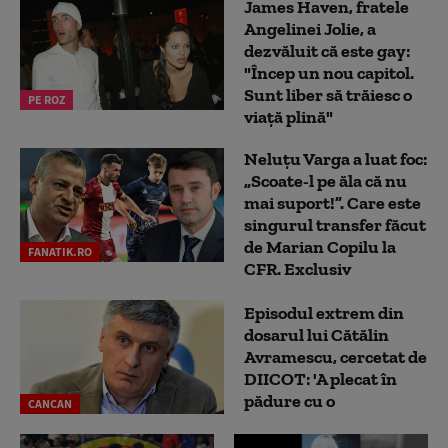
James Haven, fratele
Angelinei Jolie, a
dezvăluit că este gay:
"Încep un nou capitol.
Sunt liber să trăiesc o
PE ROZ
viață plină"
Neluțu Varga a luat foc:
„Scoate-l pe ăla că nu
mai suport!”. Care este
singurul transfer făcut
de Marian Copilu la
FANATIK.RO
CFR. Exclusiv
Episodul extrem din
dosarul lui Cătălin
Avramescu, cercetat de
DIICOT: 'A plecat în
pădure cu o
CANCAN