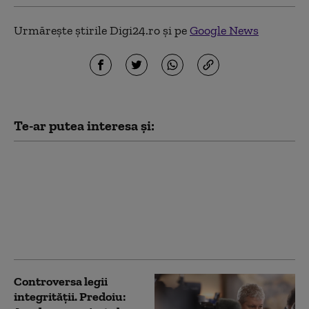
Urmărește știrile Digi24.ro și pe
Google News
Te-ar putea interesa și:
Societatea de
Transport București
și-a cerut insolvența.
Ciprian Ciucu: „Sunt
câteva cifre izbitoare,
care vorbesc de la sine”
Controversa legii
integrității. Predoiu: