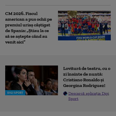
CM 2026. Fiscul
american a pus ochii pe
premiul uriaș câştigat
de Spania: „Ştiau la ce
să se aştepte când au
venit aici”
Lovitură de teatru, cu o
zi înainte de nuntă:
Cristiano Ronaldo și
Georgina Rodriguez!
DIGI SPORT
Descarcă aplicația Digi
Sport