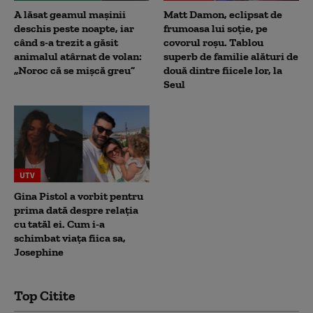
A lăsat geamul mașinii
Matt Damon, eclipsat de
deschis peste noapte, iar
frumoasa lui soție, pe
când s-a trezit a găsit
covorul roșu. Tablou
animalul atârnat de volan:
superb de familie alături de
„Noroc că se mișcă greu”
două dintre fiicele lor, la
Seul
UTV
Gina Pistol a vorbit pentru
prima dată despre relația
cu tatăl ei. Cum i-a
schimbat viața fiica sa,
Josephine
Top Citite