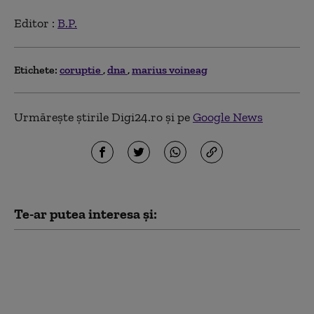
Editor :
B.P.
Etichete:
coruptie
dna
marius voineag
Urmărește știrile Digi24.ro și pe
Google News
Te-ar putea interesa și:
Fosta ambasadoare a
Ucrainei în SUA, Olga
Stefanîşina,
investigată pentru