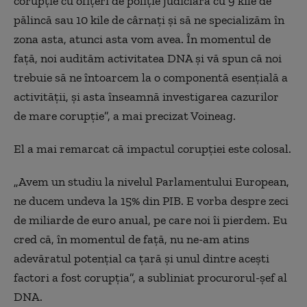
corupţie cu ofiţeri de poliţie judiciară cu 9 kile de
pălincă sau 10 kile de cârnaţi şi să ne specializăm în
zona asta, atunci asta vom avea. În momentul de
faţă, noi audităm activitatea DNA şi vă spun că noi
trebuie să ne întoarcem la o componentă esenţială a
activităţii, şi asta înseamnă investigarea cazurilor
de mare corupţie”, a mai precizat Voineag.
El a mai remarcat că impactul corupţiei este colosal.
„Avem un studiu la nivelul Parlamentului European,
ne ducem undeva la 15% din PIB. E vorba despre zeci
de miliarde de euro anual, pe care noi îi pierdem. Eu
cred că, în momentul de faţă, nu ne-am atins
adevăratul potenţial ca ţară şi unul dintre aceşti
factori a fost corupţia”, a subliniat procurorul-şef al
DNA.