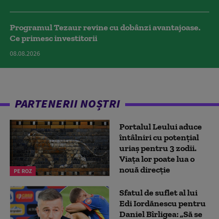
Programul Tezaur revine cu dobânzi avantajoase.
Ce primesc investitorii
08.08.2026
PARTENERII NOȘTRI
Portalul Leului aduce
întâlniri cu potențial
uriaș pentru 3 zodii.
Viața lor poate lua o
nouă direcție
PE ROZ
Sfatul de suflet al lui
Edi Iordănescu pentru
Daniel Bîrligea: „Să se