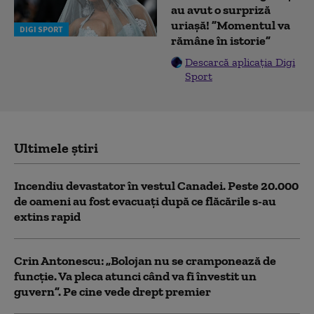
au avut o surpriză
uriașă! ”Momentul va
DIGI SPORT
rămâne în istorie”
Descarcă aplicația Digi
Sport
Ultimele știri
Incendiu devastator în vestul Canadei. Peste 20.000
de oameni au fost evacuați după ce flăcările s-au
extins rapid
Crin Antonescu: „Bolojan nu se cramponează de
funcție. Va pleca atunci când va fi învestit un
guvern”. Pe cine vede drept premier