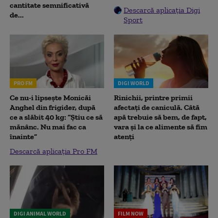
cantitate semnificativă
Descarcă aplicația Digi
de...
Sport
PRO FM
DIGI WORLD
Ce nu-i lipsește Monicăi
Rinichii, printre primii
Anghel din frigider, după
afectați de caniculă. Câtă
ce a slăbit 40 kg: “Știu ce să
apă trebuie să bem, de fapt,
mănânc. Nu mai fac ca
vara și la ce alimente să fim
înainte”
atenți
Descarcă aplicația Pro FM
DIGI ANIMAL WORLD
FILM NOW