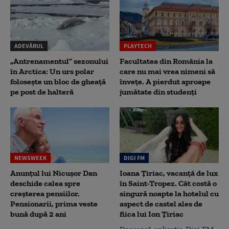
ADEVĂRUL
PLAYTECH
„Antrenamentul” sezonului
Facultatea din România la
în Arctica: Un urs polar
care nu mai vrea nimeni să
folosește un bloc de gheață
înveţe. A pierdut aproape
pe post de halteră
jumătate din studenţi
NEWSWEEK
DIGI FM
Anunțul lui Nicușor Dan
Ioana Țiriac, vacanță de lux
deschide calea spre
în Saint-Tropez. Cât costă o
creșterea pensiilor.
singură noapte la hotelul cu
Pensionarii, prima veste
aspect de castel ales de
bună după 2 ani
fiica lui Ion Țiriac