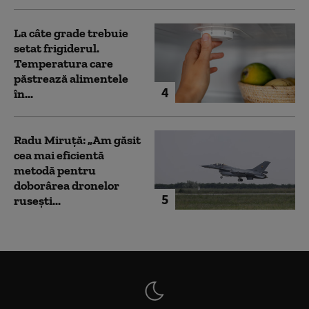
La câte grade trebuie
setat frigiderul.
Temperatura care
păstrează alimentele
4
în...
Radu Miruță: „Am găsit
cea mai eficientă
metodă pentru
doborârea dronelor
5
rusești...