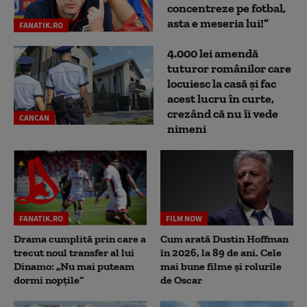
concentreze pe fotbal,
asta e meseria lui!”
FANATIK.RO
4.000 lei amendă
tuturor românilor care
locuiesc la casă și fac
acest lucru în curte,
crezând că nu îi vede
CANCAN
nimeni
FANATIK.RO
FILM NOW
Drama cumplită prin care a
Cum arată Dustin Hoffman
trecut noul transfer al lui
în 2026, la 89 de ani. Cele
Dinamo: „Nu mai puteam
mai bune filme și rolurile
dormi nopțile”
de Oscar