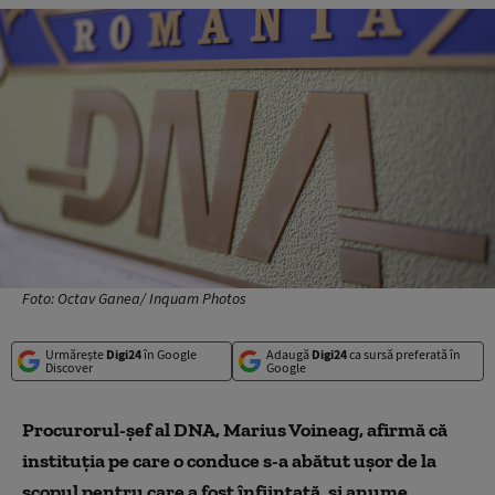
Foto: Octav Ganea/ Inquam Photos
Urmărește
Digi24
în Google
Adaugă
Digi24
ca sursă preferată în
Discover
Google
Procurorul-şef al DNA, Marius Voineag, afirmă că
instituţia pe care o conduce s-a abătut uşor de la
scopul pentru care a fost înfiinţată, și anume