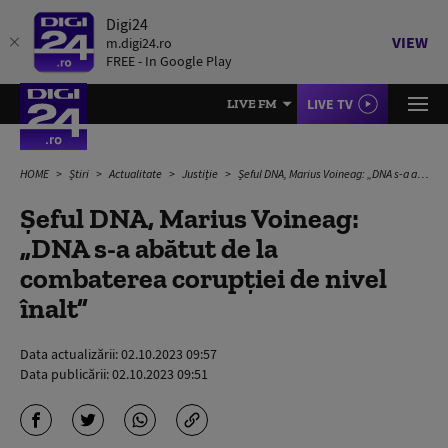
Digi24
VIEW
m.digi24.ro
FREE - In Google Play
LIVE TV
LIVE FM
HOME
Știri
Actualitate
Justiție
Șeful DNA, Marius Voineag: „DNA s-a abătut de la combaterea corupţiei de nivel înalt”
Șeful DNA, Marius Voineag:
„DNA s-a abătut de la
combaterea corupţiei de nivel
înalt”
Data actualizării:
02.10.2023 09:57
Data publicării:
02.10.2023 09:51