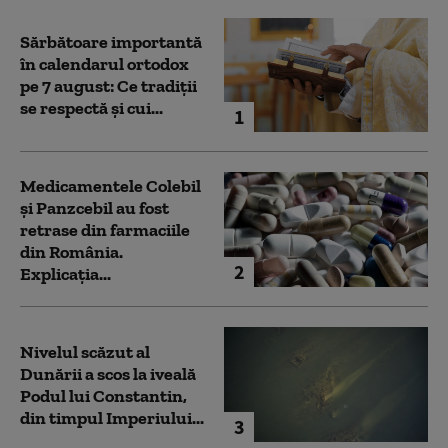
Sărbătoare importantă
în calendarul ortodox
pe 7 august: Ce tradiții
se respectă și cui...
1
Medicamentele Colebil
și Panzcebil au fost
retrase din farmaciile
din România.
2
Explicația...
Nivelul scăzut al
Dunării a scos la iveală
Podul lui Constantin,
din timpul Imperiului...
3