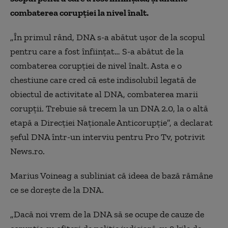
combaterea corupţiei la nivel înalt.
„În primul rând, DNA s-a abătut uşor de la scopul
pentru care a fost înfiinţat… S-a abătut de la
combaterea corupţiei de nivel înalt. Asta e o
chestiune care cred că este indisolubil legată de
obiectul de activitate al DNA, combaterea marii
corupţii. Trebuie să trecem la un DNA 2.0, la o altă
etapă a Direcţiei Naţionale Anticorupţie”, a declarat
şeful DNA într-un interviu pentru Pro Tv, potrivit
News.ro.
Marius Voineag a subliniat că ideea de bază rămâne
ce se dorește de la DNA.
„Dacă noi vrem de la DNA să se ocupe de cauze de