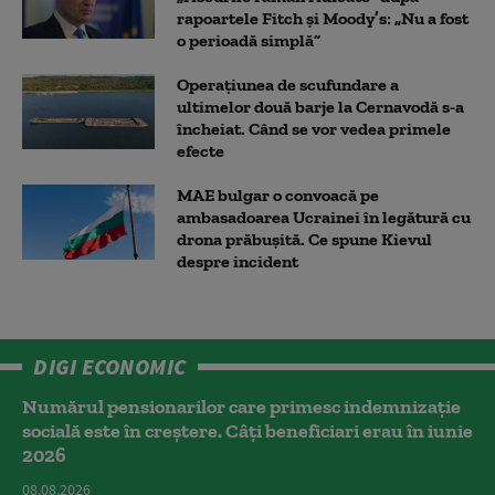
rapoartele Fitch și Moody’s: „Nu a fost
o perioadă simplă”
Operațiunea de scufundare a
ultimelor două barje la Cernavodă s-a
încheiat. Când se vor vedea primele
efecte
MAE bulgar o convoacă pe
ambasadoarea Ucrainei în legătură cu
drona prăbuşită. Ce spune Kievul
despre incident
DIGI ECONOMIC
Numărul pensionarilor care primesc indemnizaţie
socială este în creștere. Câți beneficiari erau în iunie
2026
08.08.2026