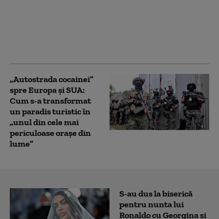
Prefectul din Covasna
a fost trimis în judecată
de DNA. Acuzațiile
aduse la adresa lui
Ráduly István
„Autostrada cocainei”
spre Europa și SUA:
Cum s-a transformat
un paradis turistic în
„unul din cele mai
periculoase orașe din
lume”
S-au dus la biserică
pentru nunta lui
Ronaldo cu Georgina și