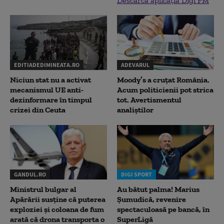
Descarcă aplicația Digi FM
EDITIADEDIMINEATA.RO
ADEVARUL
Niciun stat nu a activat
Moody’s a cruțat România.
mecanismul UE anti-
Acum politicienii pot strica
dezinformare în timpul
tot. Avertismentul
crizei din Ceuta
analiștilor
GANDUL.RO
DIGI SPORT
Ministrul bulgar al
Au bătut palma! Marius
Apărării susține că puterea
Șumudică, revenire
exploziei și coloana de fum
spectaculoasă pe bancă, în
arată că drona transporta o
SuperLigă