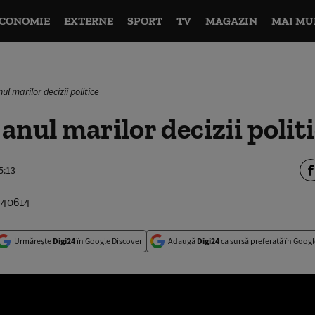
CONOMIE
EXTERNE
SPORT
TV
MAGAZIN
MAI MU
ul marilor decizii politice
 anul marilor decizii polit
5:13
Urmărește
Digi24
în Google Discover
Adaugă
Digi24
ca sursă preferată în Googl