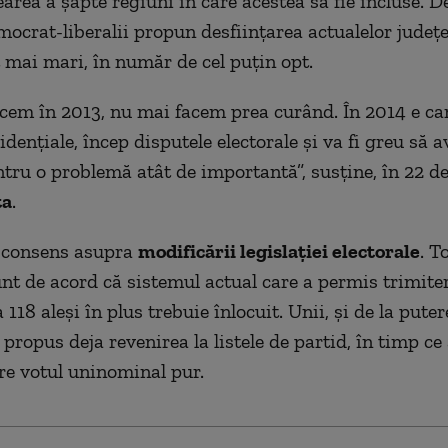
earea a şapte regiuni în care acestea să fie incluse. D
mocrat-liberalii propun desfiinţarea actualelor judeţe
t mai mari, în număr de cel puţin opt.
cem în 2013, nu mai facem prea curând. În 2014 e c
denţiale, încep disputele electorale şi va fi greu să 
tru o problemă atât de importantă”, susţine, în 22 d
ta
.
ă consens asupra
modificării legislaţiei electorale
. T
unt de acord că sistemul actual care a permis trimite
118 aleşi în plus trebuie înlocuit. Unii, şi de la putere
 propus deja revenirea la listele de partid, în timp ce 
re votul uninominal pur.