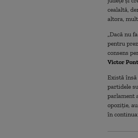
judeţe şi cr
cealaltă, de
altora, mul
„Dacă nu fa
pentru prezi
consens pen
Victor Pon
Există îns
partidele s
parlament a 
opoziţie, au
în continua