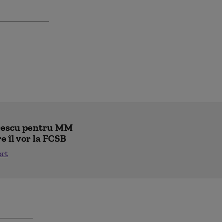
trescu pentru MM
re îl vor la FCSB
ort