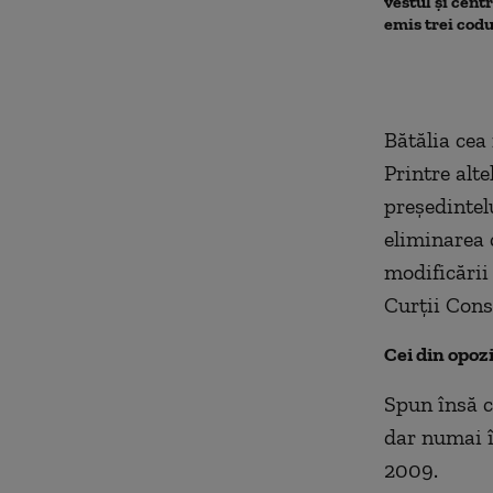
vestul și cent
emis trei cod
Bătălia cea 
Printre alte
preşedintel
eliminarea 
modificării 
Curţii Cons
Cei din opoz
Spun însă c
dar numai î
2009.