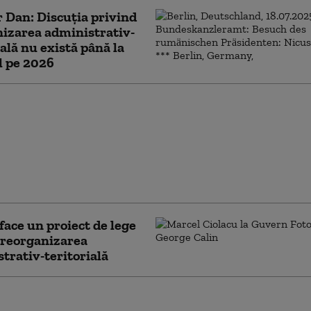
 Dan: Discuţia privind
izarea administrativ-
ială nu există până la
l pe 2026
r Dan despre
izarea administrativ-
ială: Nu se face pe
i. Până şi comuniştii
cat 2 ani pentru a
face un proiect de lege
 reorganizarea
trativ-teritorială
Sunt foarte mulţi care vorbesc despre