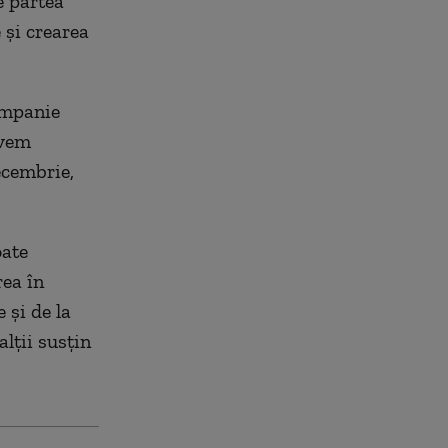
e partea
 şi crearea
ampanie
avem
ecembrie,
oate
rea în
 şi de la
alţii susţin