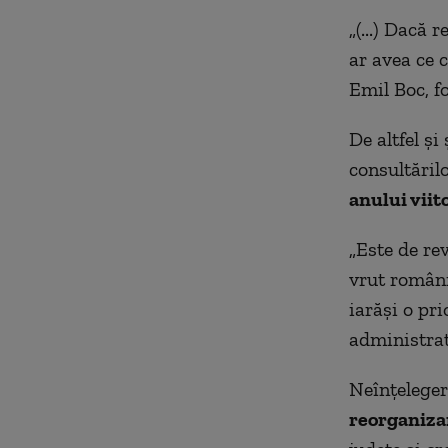
„(...) Dacă
ar avea ce 
Emil Boc, f
De altfel şi
consultăril
anului viit
„Este de re
vrut români
iarăşi o pri
administrati
Neînţeleger
reorganiza