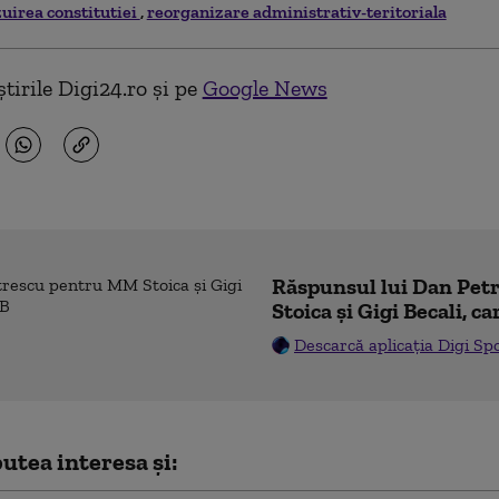
zuirea constitutiei
reorganizare administrativ-teritoriala
tirile Digi24.ro și pe
Google News
Răspunsul lui Dan Pe
Stoica și Gigi Becali, ca
Descarcă aplicația Digi Sp
utea interesa și: