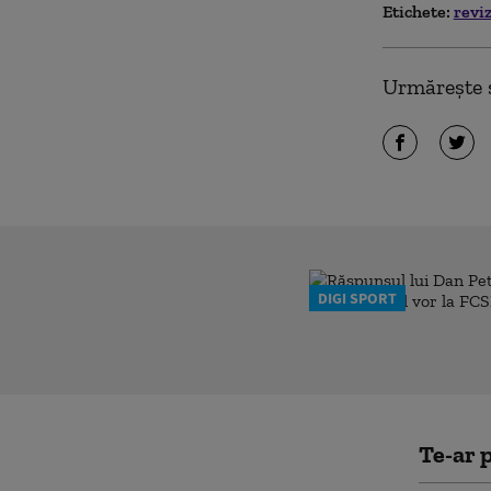
Etichete:
revi
Urmărește ș
DIGI SPORT
Te-ar p