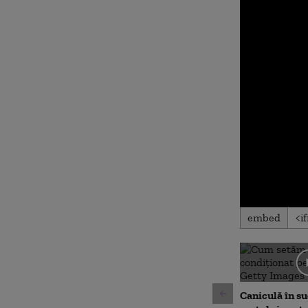
embed
Caniculă în sud