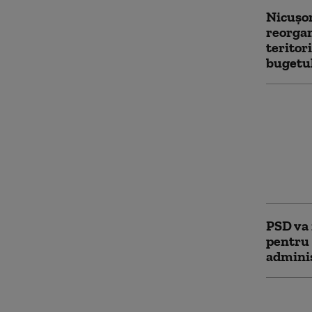
Nicuşor
reorgan
teritor
bugetu
Nicuşo
reorgan
teritor
genunch
au dedi
studia
PSD va 
pentru
adminis
Ciucă: 