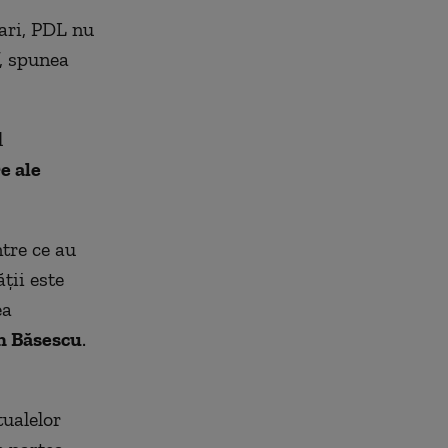
tari, PDL nu
, spunea
l
e ale
tre ce au
ţii este
ea
n Băsescu
.
tualelor