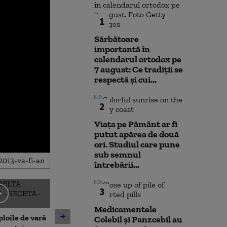
1
Sărbătoare
importantă în
calendarul ortodox pe
7 august: Ce tradiții se
respectă și cui...
2
Viața pe Pământ ar fi
putut apărea de două
ori. Studiul care pune
sub semnul
întrebării...
3
Emil Boc, prima
Medicamentele
prezintă leacu
ploile de vară
Nicușor Dan spune, din nou,
Colebil și Panzcebil au
mahmureală du