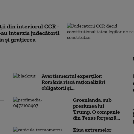
ea comunelor, înfiinţare de regiuni,
ţare de judeţe fără să cunoască istoria
ții din interiorul CCR -
-au interzis judecătorii
a și grațierea
Avertismentul experților:
România riscă raționalizări
obligatorii și...
Groenlanda, sub
presiunea lui
Trump. O companie
din Texas forțează...
Ziua extremelor