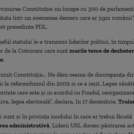
 revizuirea Constituţiei nu începe cu 300 de parlamen
căuta într-un asemenea demers care ar jigni românii”
ost presedinte PDL.
 şeful statului le-a transmis liderilor politici, în timpu
or de la Cotroceni care sunt
marile teme de dezbater
or
.
vizuit Constituţia... Ne dăm seama de discrepanţa din
i la referendumul din 2009 si ce a ieşit. Legea sănătă
oritate care este şi in acordul cu Fondul, reorganizar
va, legea electorală”, declara, în 17 decembrie,
Traia
i sunt şi în privinţa modului în care ar trebui făcută
rea administrativă
. Liderii USL doresc păstrarea ac