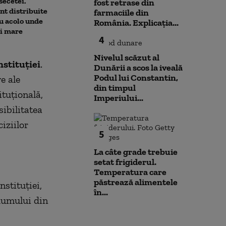
secetei.
că România își asumă
fost retrase din
de festival: „Ui
nt distribuite
obiectivul trecerii la
farmaciile din
u acolo unde
moneda euro: „E un proces
România. Explicația...
ai mare
de durată care trebuie
4
prioritizat”
Nivelul scăzut al
stituţiei
.
Dunării a scos la iveală
Podul lui Constantin,
e ale
din timpul
ituţională,
Imperiului...
ibilitatea
iziilor
5
La câte grade trebuie
setat frigiderul.
Temperatura care
păstrează alimentele
stituţiei,
în...
ndumului din