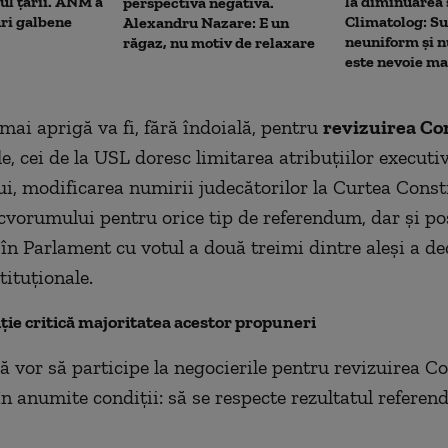
rul țării. ANM a
la diminuarea 
perspectivă negativă.
uri galbene
Climatolog: Su
Alexandru Nazare: E un
neuniform și n
răgaz, nu motiv de relaxare
este nevoie m
mai aprigă va fi, fără îndoială, pentru
revizuirea Con
le, cei de la USL doresc limitarea atribuţiilor executiv
ui, modificarea numirii judecătorilor la Curtea Const
cvorumului pentru orice tip de referendum, dar şi pos
în Parlament cu votul a două treimi dintre aleşi a dec
tituţionale.
iţie critică majoritatea acestor propuneri
ă vor să participe la negocierile pentru revizuirea Con
n anumite condiţii: să se respecte rezultatul refere