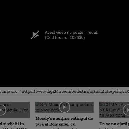
Acest video nu poate fi redat.
(Cod Eroare: 102630)
Moody's menține ratingul de
 și vijelii în
De ce nu ajută 
țară al României, cu