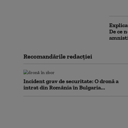
comasar
desfiin
Explica
De ce n
amnisti
Recomandările redacţiei
Incident grav de securitate: O dronă a
intrat din România în Bulgaria...