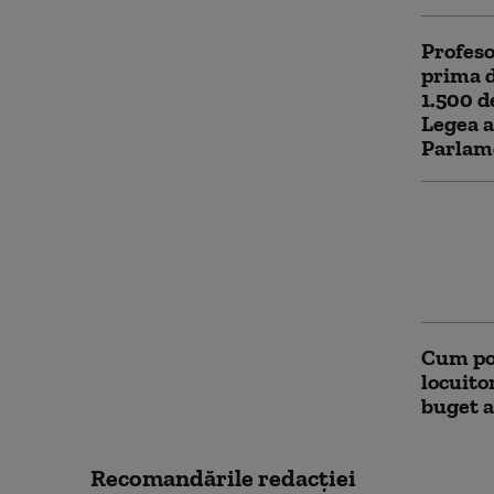
Profeso
prima d
1.500 d
Legea a
Parlam
Friedri
viitoru
substan
echilib
Cum poa
locuito
buget a
Recomandările redacţiei