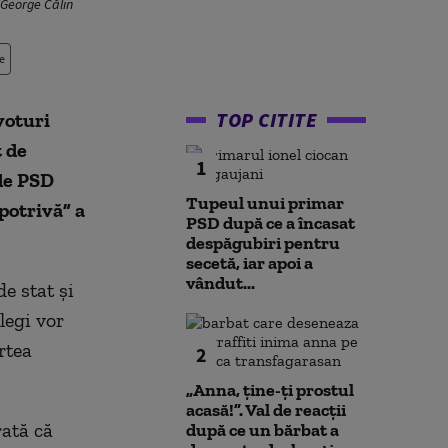
/George Călin
e
TOP CITITE
voturi
t de
1
de PSD
Tupeul unui primar
potrivă” a
PSD după ce a încasat
despăgubiri pentru
secetă, iar apoi a
vândut...
e stat și
legi vor
rtea
2
„Anna, ţine-ţi prostul
acasă!”. Val de reacții
ată că
după ce un bărbat a