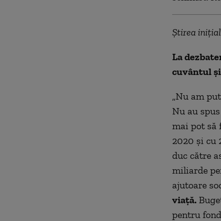
Știrea iniția
La dezbater
cuvântul și
„Nu am putu
Nu au spus 
mai pot să 
2020 și cu 
duc către a
miliarde pen
ajutoare so
viață.
Buget
pentru fond