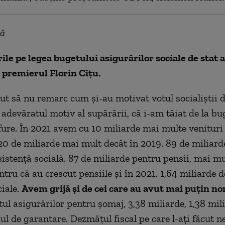
lă
ile pe legea bugetului asigurărilor sociale de stat a
 premierul Florin Cîțu.
t să nu remarc cum și-au motivat votul socialiștii d
adevăratul motiv al supărării, că i-am tăiat de la bu
fure. În 2021 avem cu 10 miliarde mai multe venituri
20 de miliarde mai mult decât în 2019. 89 de miliarde
sistență socială. 87 de miliarde pentru pensii, mai mul
tru că au crescut pensiile și în 2021. 1,64 miliarde d
ciale.
Avem grijă și de cei care au avut mai puțin no
ul asigurărilor pentru șomaj, 3,38 miliarde, 1,38 mil
ul de garantare. Dezmățul fiscal pe care l-ați făcut n