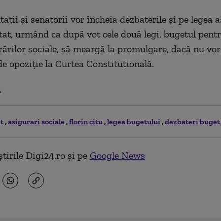
ații și senatorii vor încheia dezbaterile și pe legea a
stat, urmând ca după vot cele două legi, bugetul pentr
rărilor sociale, să meargă la promulgare, dacă nu vor 
de opoziție la Curtea Constituțională.
.
et
asigurari sociale
florin citu
legea bugetului
dezbateri buget
tirile Digi24.ro și pe
Google News