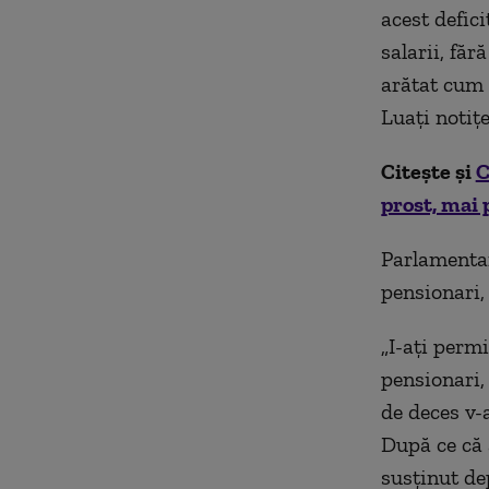
acest defici
salarii, făr
arătat cum 
Luați notițe
Citește și
C
prost, mai 
Parlamentar
pensionari, 
„I-ați permi
pensionari,
de deces v-a
După ce că 
susținut de