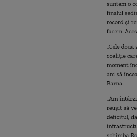
suntem o coa
finalul șed
record și r
facem. Aces
„Cele două z
coaliție ca
moment înce
ani să înce
Barna.
„Am întârzi
reușit să v
deficitul, d
infrastructu
schimba Ro