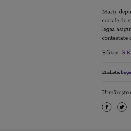
Marți, deput
sociale de 
legea asigu
contestate 
Editor :
R.K
Etichete:
bug
Urmărește ș