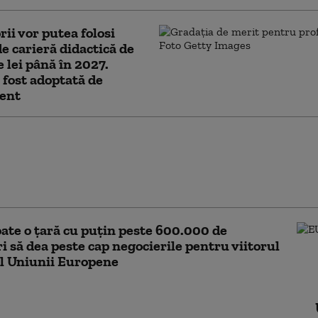
rii vor putea folosi
e carieră didactică de
e lei până în 2027.
 fost adoptată de
ent
ch Merz respinge proiectul
lui buget UE și cere reduceri
țiale: „Cifrele nu sunt
rate”
te o țară cu puțin peste 600.000 de
ri să dea peste cap negocierile pentru viitorul
l Uniunii Europene