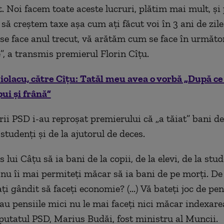
t. Noi facem toate aceste lucruri, plătim mai mult, și 
ă să creștem taxe așa cum ați făcut voi în 3 ani de zil
se face anul trecut, vă arătăm cum se face în următor
”, a transmis premierul Florin Cîțu.
iolacu, către Cîțu: Tatăl meu avea o vorbă „După ce 
pui și frână”
ii PSD i-au reproșat premierului că „a tăiat” bani de 
studenți și de la ajutorul de deces.
s lui Câțu să ia bani de la copii, de la elevi, de la stud
 nu îi mai permiteți măcar să ia bani de pe morți. De 
ți gândit să faceți economie? (...) Vă bateți joc de pen
au pensiile mici nu le mai faceți nici măcar indexarea
putatul PSD, Marius Budăi, fost ministru al Muncii.