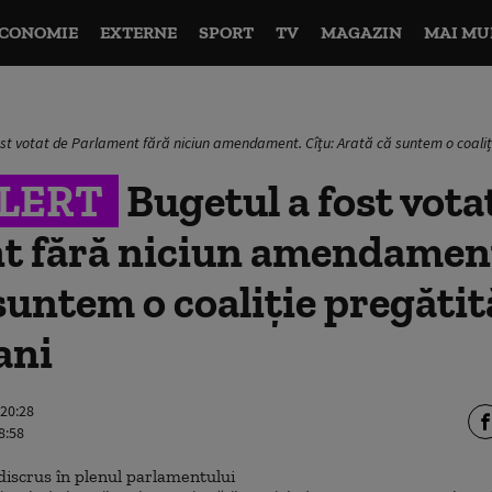
CONOMIE
EXTERNE
SPORT
TV
MAGAZIN
MAI MU
ost votat de Parlament fără niciun amendament. Cîțu: Arată că suntem o coaliți
LERT
Bugetul a fost vota
t fără niciun amendament
suntem o coaliție pregătit
ani
 20:28
8:58