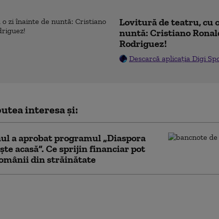
Lovitură de teatru, cu o
nuntă: Cristiano Ronal
Rodriguez!
Descarcă aplicația Digi Sp
utea interesa și:
ul a aprobat programul „Diaspora
ște acasă”. Ce sprijin financiar pot
omânii din străinătate
de război americane care vor fi
e „Trump” ar putea costa sute de
e de dolari