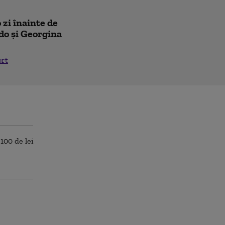
 zi înainte de
do și Georgina
ort