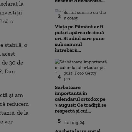
desenat o declarație...
eclarat la
investiții
3
l să o
Viața pe Pământ ar fi
putut apărea de două
ori. Studiul care pune
sub semnul
e stabilă, o
întrebării...
n acest
 de 30 de
R, Dan
4
Sărbătoare
importantă în
actă și am
calendarul ortodox pe
i că reducem
7 august: Ce tradiții se
respectă și cui...
tante, de la
5
re vor
Anchetă la un spital