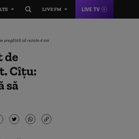
LIVE TV
LTE
LIVE FM
e pregătită să reziste 4 ani
t de
. Cîțu:
ă să