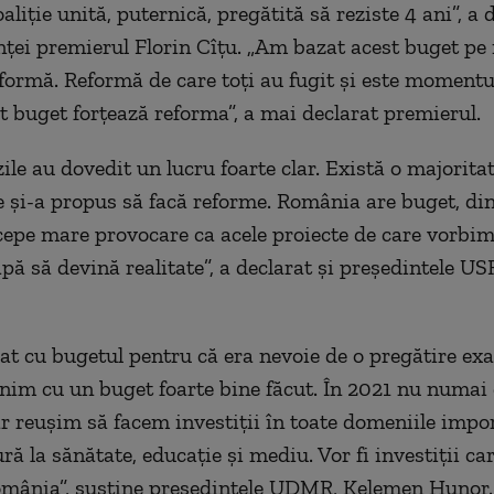
liție unită, puternică, pregătită să reziste 4 ani”, a d
inței premierul Florin Cîțu. „Am bazat acest buget pe 
eformă. Reformă de care toți au fugit și este momentu
t buget forțează reforma”, a mai declarat premierul.
ile au dovedit un lucru foarte clar. Există o majoritat
re și-a propus să facă reforme. România are buget, di
pe mare provocare ca acele proiecte de care vorbim
apă să devină realitate”, a declarat și președintele US
at cu bugetul pentru că era nevoie de o pregătire ex
enim cu un buget foarte bine făcut. În 2021 nu numa
ar reușim să facem investiții în toate domeniile impor
ră la sănătate, educație și mediu. Vor fi investiții ca
mânia”, susține președintele UDMR, Kelemen Hunor.