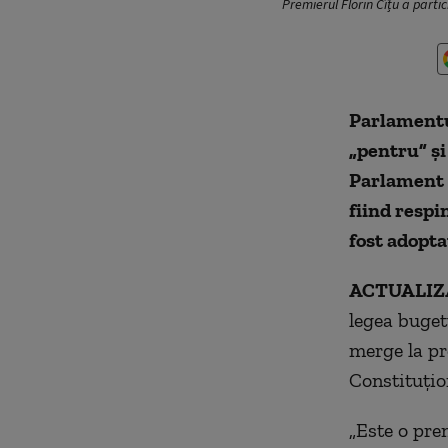
Premierul Florin Cîțu a parti
Parlamentul
„pentru” și
Parlament 
fiind respi
fost adopta
ACTUALIZA
legea buget
merge la pr
Constituțio
„Este o pre