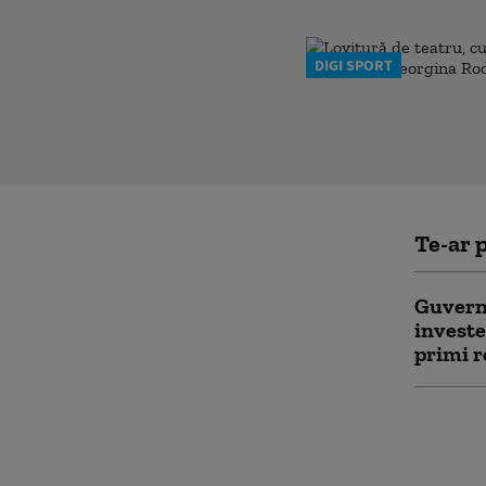
DIGI SPORT
Te-ar p
Guvern
investe
primi r
Navele 
botezat
miliard