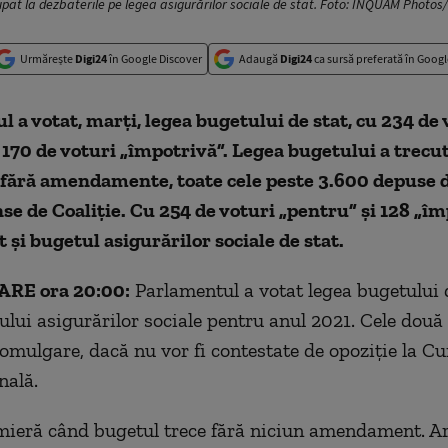
cipat la dezbaterile pe legea asigurărilor sociale de stat. Foto: INQUAM Photos
Urmărește
Digi24
în Google Discover
Adaugă
Digi24
ca sursă preferată în Googl
 a votat, marți, legea bugetului de stat, cu 234 de 
 170 de voturi „împotrivă”. Legea bugetului a trecu
fără amendamente, toate cele peste 3.600 depuse 
nse de Coaliție. Cu 254 de voturi „pentru” și 128 „îm
t și bugetul asigurărilor sociale de stat.
RE ora 20:00:
Parlamentul a votat legea bugetului d
ului asigurărilor sociale pentru anul 2021. Cele două 
omulgare, dacă nu vor fi contestate de opoziție la Cu
nală.
mieră când bugetul trece fără niciun amendament. Ar