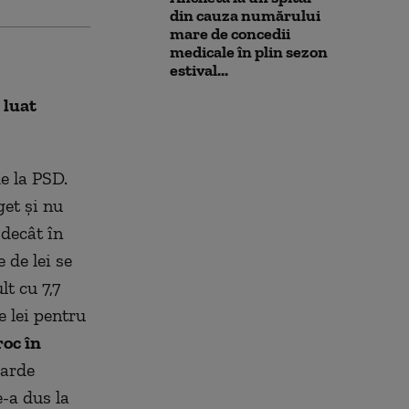
din cauza numărului
mare de concedii
medicale în plin sezon
estival...
 luat
e la PSD.
get și nu
 decât în
 de lei se
t cu 7,7
e lei pentru
roc în
iarde
e-a dus la