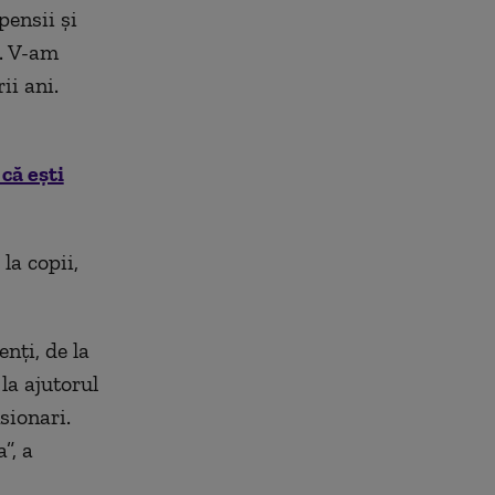
pensii și
e. V-am
ii ani.
că ești
la copii,
enți, de la
la ajutorul
sionari.
”, a