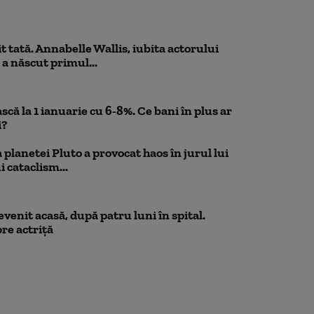
 tată. Annabelle Wallis, iubita actorului
 a născut primul...
scă la 1 ianuarie cu 6-8%. Ce bani în plus ar
i?
planetei Pluto a provocat haos în jurul lui
 cataclism...
venit acasă, după patru luni în spital.
re actriță