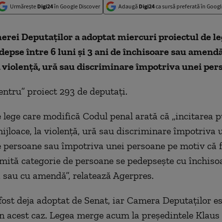
Urmărește
Digi24
în Google Discover
Adaugă
Digi24
ca sursă preferată în Googl
rei Deputaţilor a adoptat miercuri proiectul de le
epse între 6 luni și 3 ani de închisoare sau amend
a violenţă, ură sau discriminare împotriva unei per
entru” proiect 293 de deputaţi.
e lege care modifică Codul penal arată că „incitarea p
mijloace, la violenţă, ură sau discriminare împotriva 
e persoane sau împotriva unei persoane pe motiv că f
mită categorie de persoane se pedepseşte cu închisoa
ni sau cu amendă”, relatează Agerpres.
 fost deja adoptat de Senat, iar Camera Deputaţilor es
în acest caz. Legea merge acum la președintele Klaus