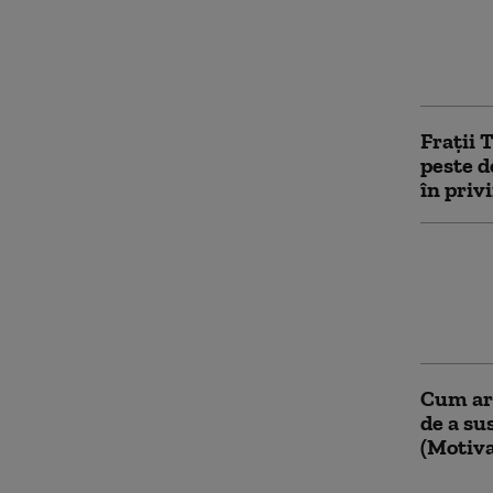
„Nu put
Judecăt
ROMATSA
Fraţii 
peste d
în priv
Mită co
Cinci po
condamn
execut
Cum ar
de a su
(Motiva