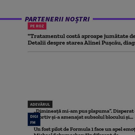
PARTENERII NOȘTRI
PE ROZ
"Tratamentul costă aproape jumătate de 
Detalii despre starea Alinei Pușcău, diag
ADEVĂRUL
„Dimineață mi-am pus plapuma”. Disperat d
DIGI
sportiv și-a amenajat subsolul blocului și...
FM
Un fost pilot de Formula 1 face un apel emoț