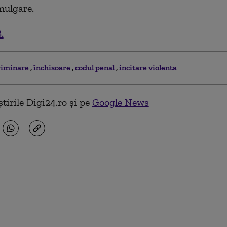
mulgare.
.
riminare
închisoare
codul penal
incitare violenta
tirile Digi24.ro și pe
Google News