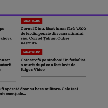
FANATIK.RO
 pe
Cornel Dinu, lăsat lunar fără 3.500
de lei din pensie din cauza finului
rahova
său, Cornel Țălnar. Culise
neștiute...
FANATIK.RO
ansat
Catastrofă pe stadion! Un fotbalist
zatorii
a murit după ce a fost lovit de
e
fulger. Video
fi apărată doar cu baze militare. Cele trei
it esențiale...