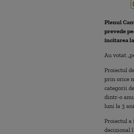
Plenul Came
prevede ped
incitarea l
Au votat „p
Proiectul d
prin orice 
categorii d
dintr-o anu
luni la 3 a
Proiectul a
decizional 