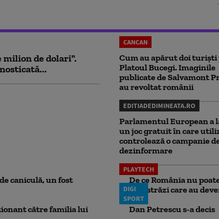
CANCAN
milion de dolari".
Cum au apărut doi turiști
Platoul Bucegi. Imaginile
nosticată...
publicate de Salvamont P
au revoltat românii
EDITIADEDIMINEATA.RO
Parlamentul European a l
un joc gratuit în care utili
controlează o campanie d
dezinformare
PLAYTECH
e caniculă, un fost
De ce România nu poate 
DIGI
autostrăzi care au deven
SPORT
ionant către familia lui
Dan Petrescu s-a decis