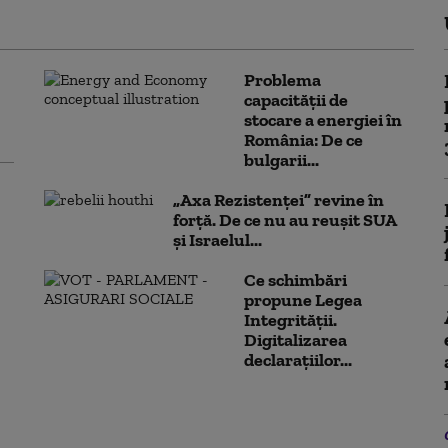
Problema
capacității de
stocare a energiei în
România: De ce
bulgarii...
„Axa Rezistenței” revine în
forță. De ce nu au reușit SUA
și Israelul...
Ce schimbări
propune Legea
Integrității.
Digitalizarea
declarațiilor...