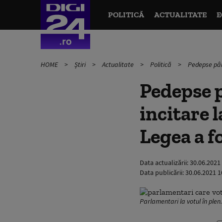
POLITICĂ
ACTUALITATE
E
HOME
Știri
Actualitate
Politică
Pedepse până
Pedepse p
incitare 
Legea a f
Data actualizării:
30.06.2021
Data publicării:
30.06.2021 1
Parlamentari la votul în ple