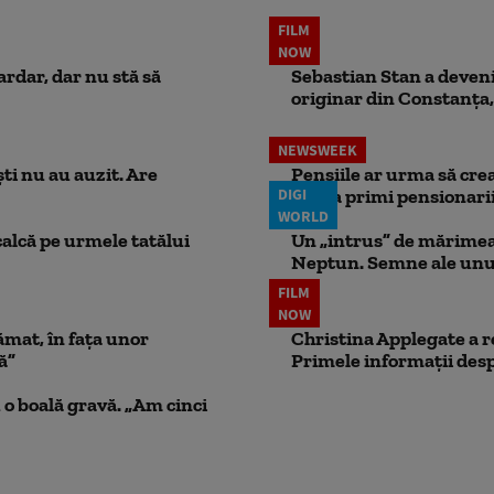
FILM
NOW
ardar, dar nu stă să
Sebastian Stan a devenit
originar din Constanța,
NEWSWEEK
ti nu au auzit. Are
Pensiile ar urma să crea
DIGI
putea primi pensionari
WORLD
calcă pe urmele tatălui
Un „intrus” de mărimea 
Neptun. Semne ale unui
FILM
NOW
ămat, în fața unor
Christina Applegate a re
ă”
Primele informații desp
 o boală gravă. „Am cinci