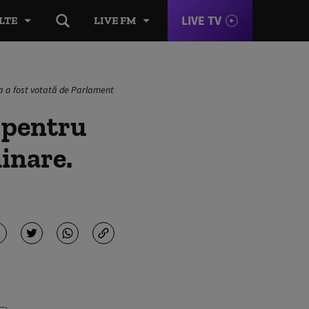
LIVE TV
LTE
LIVE FM
ea a fost votată de Parlament
e pentru
minare.