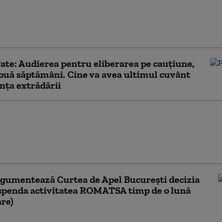
eam să iau o sancțiune mai ușoară”.
oarea care a suspendat activitatea
 explică de ce a luat decizia
Tate: Audierea pentru eliberarea pe cauţiune,
ouă săptămâni. Cine va avea ultimul cuvânt
ința extrădării
ntra permise de conducere:
liţişti din Arad au fost
aţi la închisoare cu
are
gumentează Curtea de Apel București decizia
spenda activitatea ROMATSA timp de o lună
re)