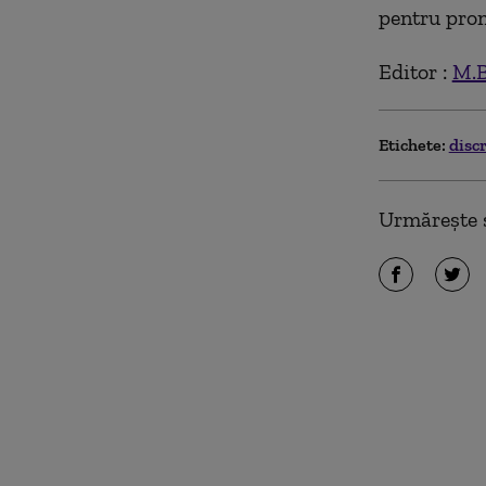
pentru pro
Editor :
M.B
Etichete:
disc
Urmărește ș