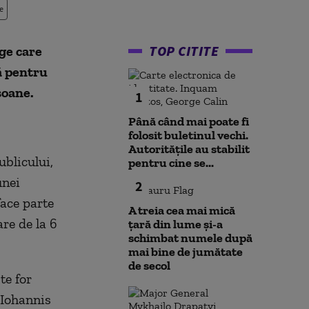
e
TOP CITITE
ge care
ă pentru
soane.
1
Până când mai poate fi
folosit buletinul vechi.
Autoritățile au stabilit
ublicului,
pentru cine se...
unei
2
ace parte
A treia cea mai mică
re de la 6
țară din lume și-a
schimbat numele după
mai bine de jumătate
de secol
te for
 Iohannis