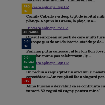
Michael Schumacher: "Indiferent de...
PRO
Descarcă aplicația Digi FM
FM
Camila Cabello s-a despărțit de iubitul mili
plângă. A ajuns în Grecia, la plajă, și a...
Descarcă aplicația Pro FM
ADEVARUL
Orașul european superb de care mulți turiș
DIGI
aproape 900 de ani de istorie, străduțe de...
FM
Fiul mai puțin cunoscut al lui Jon Bon Jovi 
său, dar spune pas celebrității: „Îți...
DIGI
ANIMAL
Descarcă aplicația Digi FM
WORLD
Un rechin a regurgitat un arici viu și nevăt
cercetători: „Am reușit să fac o singură poz
UTV
Alina Pușcău a dezvăluit că se confruntă cu
tumori. Vă rog să vă rugați pentru mine”