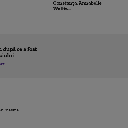
Constanța, Annabelle
Wallis...
 după ce a fost
ciului
ort