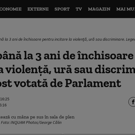
CONOMIE
EXTERNE
SPORT
TV
MAGAZIN
MAI MU
 la 3 ani de închisoare pentru incitare la violenţă, ură sau discriminare. Leg
ână la 3 ani de închisoar
la violenţă, ură sau discri
ost votată de Parlament
 16:25
6:16
n. Foto: INQUAM Photos/George Călin