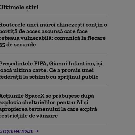
Ultimele știri
Routerele unei mărci chinezești conțin o
portiță de acces ascunsă care face
rețeaua vulnerabilă: comunică la fiecare
35 de secunde
Președintele FIFA, Gianni Infantino, îşi
joacă ultima carte. Ce a promis unei
federații la schimb cu sprijinul public
Acţiunile SpaceX se prăbuşesc după
explozia cheltuielilor pentru AI şi
apropierea termenului la care expiră
restricţiile de vânzare
CITEȘTE MAI MULTE