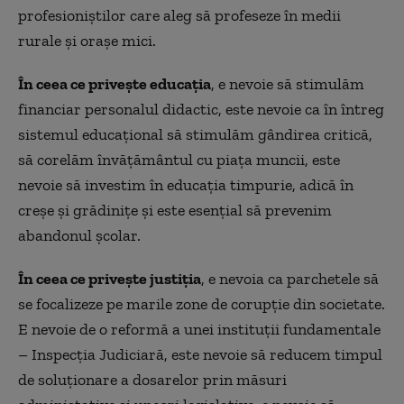
profesioniștilor care aleg să profeseze în medii
rurale și orașe mici.
În ceea ce privește educația
, e nevoie să stimulăm
financiar personalul didactic, este nevoie ca în întreg
sistemul educațional să stimulăm gândirea critică,
să corelăm învățământul cu piața muncii, este
nevoie să investim în educația timpurie, adică în
creșe și grădinițe și este esențial să prevenim
abandonul școlar.
În ceea ce privește justiția
, e nevoia ca parchetele să
se focalizeze pe marile zone de corupție din societate.
E nevoie de o reformă a unei instituții fundamentale
– Inspecția Judiciară, este nevoie să reducem timpul
de soluționare a dosarelor prin măsuri