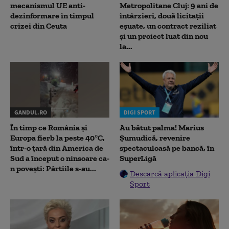
mecanismul UE anti-
Metropolitane Cluj: 9 ani de
dezinformare în timpul
întârzieri, două licitații
crizei din Ceuta
eșuate, un contract reziliat
și un proiect luat din nou
la...
GANDUL.RO
DIGI SPORT
În timp ce România și
Au bătut palma! Marius
Europa fierb la peste 40°C,
Șumudică, revenire
într-o țară din America de
spectaculoasă pe bancă, în
Sud a început o ninsoare ca-
SuperLigă
n povești: Pârtiile s-au...
Descarcă aplicația Digi
Sport