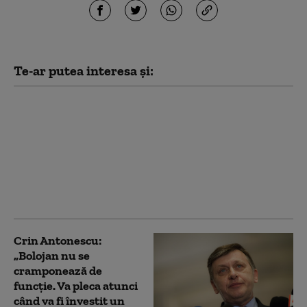
Te-ar putea interesa și:
Crin Antonescu îi cere
lui Nicușor Dan să
rezolve criza
guvernării: „Un
președinte, ca să
merite să îl am, trebuie
să poată”
Crin Antonescu:
„Bolojan nu se
cramponează de
funcție. Va pleca atunci
când va fi învestit un