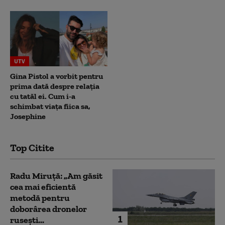
UTV
Gina Pistol a vorbit pentru
prima dată despre relația
cu tatăl ei. Cum i-a
schimbat viața fiica sa,
Josephine
Top Citite
Radu Miruță: „Am găsit
cea mai eficientă
metodă pentru
doborârea dronelor
1
rusești...