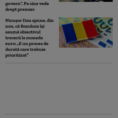
guvern”. Pe cine vede
drept premier
Nicușor Dan spune, din
nou, că România își
asumă obiectivul
trecerii la moneda
euro: „E un proces de
durată care trebuie
prioritizat”
Mesajul lui Nicușor
Dan după decizia
Moody’s privind
ratingul de țară: „A
confirmat pașii
importanți pe care
România i-a făcut”