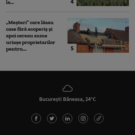
4
la...
„Meșteri” care lăsau
case fără acoperiș și
apoi cereau sume
uriașe proprietarilor
5
pentru...
București Băneasa, 24°C