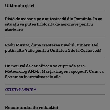
Ultimele știri
Pistă de avioane pe o autostradă din România. În ce
situații va putea fi folosită de aeronave pentru
aterizare
Radu Miruță, după creșterea nivelul Dunării: Cel
puțin alte 9 zile pentru Unitatea 2 de la Cernavodă
Un nou val de aer african va cuprinde țara.
Meteorolog ANM: „Marți atingem apogeul”. Cum va
fi vremea în următoarele zile
CITEȘTE MAI MULTE
Recomandările redacţiei