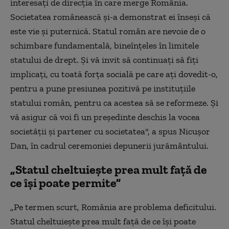
interesaţi de direcţia în care merge România.
Societatea românească şi-a demonstrat ei înseşi că
este vie şi puternică. Statul român are nevoie de o
schimbare fundamentală, bineînţeles în limitele
statului de drept. Şi vă invit să continuaţi să fiţi
implicaţi, cu toată forţa socială pe care aţi dovedit-o,
pentru a pune presiunea pozitivă pe instituţiile
statului român, pentru ca acestea să se reformeze. Şi
vă asigur că voi fi un preşedinte deschis la vocea
societăţii şi partener cu societatea", a spus Nicuşor
Dan, în cadrul ceremoniei depunerii jurământului.
„Statul cheltuiește prea mult față de
ce își poate permite”
„Pe termen scurt, România are problema deficitului.
Statul cheltuiește prea mult față de ce își poate