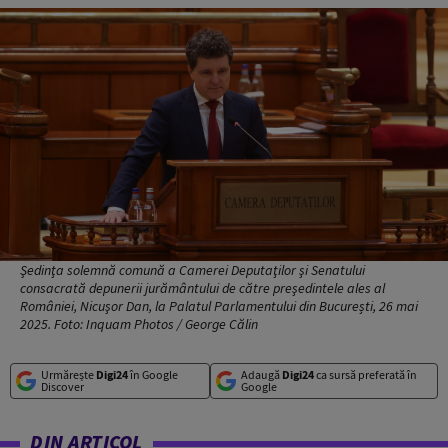
Şedinţa solemnă comună a Camerei Deputaţilor şi Senatului
consacrată depunerii jurământului de către preşedintele ales al
României, Nicuşor Dan, la Palatul Parlamentului din București, 26 mai
2025. Foto: Inquam Photos / George Călin
Urmărește
Digi24
în Google
Adaugă
Digi24
ca sursă preferată în
Discover
Google
DIN ARTICOL