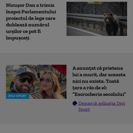
Nicușor Dan a trimis
înapoi Parlamentului
proiectul de lege care
dublează numărul
urșilor ce pot fi
împușcați
A anunțat că prietena
lui a murit, dar aceasta
nici nu exista. Toată
țara a râs de el:
”Escrocheria secolului”
DIGI SPORT
Descarcă aplicația Digi
Sport