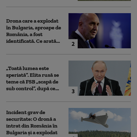
Drona care a explodat
în Bulgaria, aproape de
România, a fost
identificată. Ce arată...
2
„Toată lumea este
speriată”. Elita rusă se
teme că FSB „scapă de
sub control”, după ce...
3
Incident grav de
securitate: O dronă a
intrat din România în
Bulgaria şi a explodat