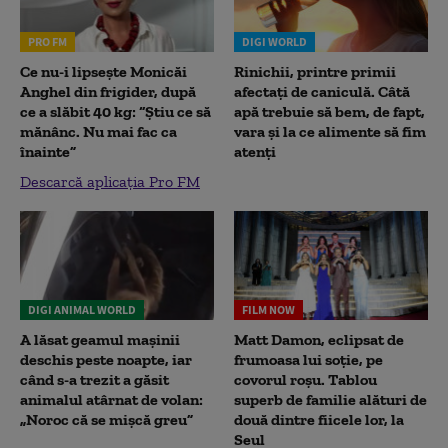
PRO FM
DIGI WORLD
Ce nu-i lipsește Monicăi
Rinichii, printre primii
Anghel din frigider, după
afectați de caniculă. Câtă
ce a slăbit 40 kg: “Știu ce să
apă trebuie să bem, de fapt,
mănânc. Nu mai fac ca
vara și la ce alimente să fim
înainte”
atenți
Descarcă aplicația Pro FM
DIGI ANIMAL WORLD
FILM NOW
A lăsat geamul mașinii
Matt Damon, eclipsat de
deschis peste noapte, iar
frumoasa lui soție, pe
când s-a trezit a găsit
covorul roșu. Tablou
animalul atârnat de volan:
superb de familie alături de
„Noroc că se mișcă greu”
două dintre fiicele lor, la
Seul