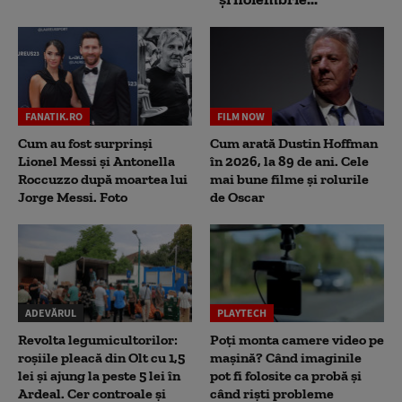
FANATIK.RO
FILM NOW
Cum au fost surprinși
Cum arată Dustin Hoffman
Lionel Messi și Antonella
în 2026, la 89 de ani. Cele
Roccuzzo după moartea lui
mai bune filme și rolurile
Jorge Messi. Foto
de Oscar
ADEVĂRUL
PLAYTECH
Revolta legumicultorilor:
Poți monta camere video pe
roșiile pleacă din Olt cu 1,5
mașină? Când imaginile
lei și ajung la peste 5 lei în
pot fi folosite ca probă și
Ardeal. Cer controale și
când riști probleme