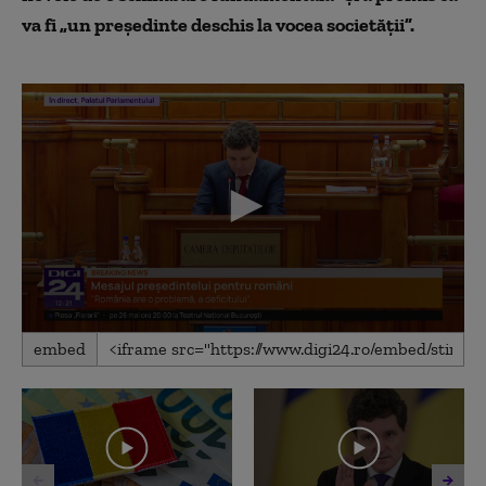
va fi „un preşedinte deschis la vocea societăţii”.
0
embed
seconds
of
14
minutes,
5
seconds