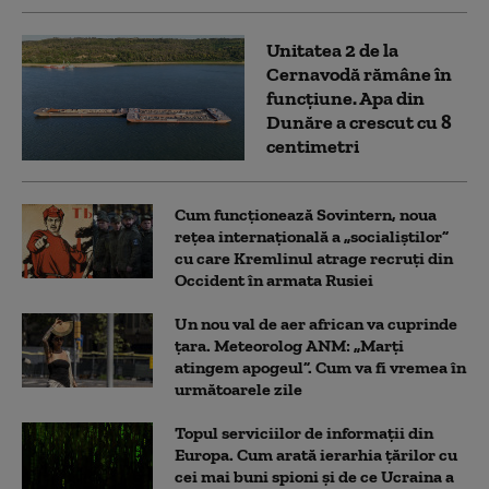
Unitatea 2 de la
Cernavodă rămâne în
funcțiune. Apa din
Dunăre a crescut cu 8
centimetri
Cum funcționează Sovintern, noua
rețea internațională a „socialiștilor”
cu care Kremlinul atrage recruți din
Occident în armata Rusiei
Un nou val de aer african va cuprinde
țara. Meteorolog ANM: „Marți
atingem apogeul”. Cum va fi vremea în
următoarele zile
Topul serviciilor de informații din
Europa. Cum arată ierarhia țărilor cu
cei mai buni spioni și de ce Ucraina a