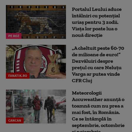
Portalul Leului aduce
întâlniri cu potențial
uriaș pentru 3 zodii.
Viața lor poate lua o
nouă direcție
PE ROZ
„A cheltuit peste 60-70
de milioane de euro!”
Dezvăluiri despre
prețul cu care Neluțu
Varga ar putea vinde
FANATIK.RO
CFR Cluj
Meteorologii
Accuweather anunță o
toamnă cum nu prea a
mai fost, în România.
Ce se întâmplă în
CANCAN
septembrie, octombrie
și noiembrie...