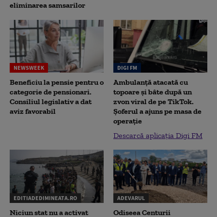
eliminarea samsarilor
NEWSWEEK
DIGI FM
Beneficiu la pensie pentru o
Ambulanță atacată cu
categorie de pensionari.
topoare și bâte după un
Consiliul legislativ a dat
zvon viral de pe TikTok.
aviz favorabil
Șoferul a ajuns pe masa de
operație
Descarcă aplicația Digi FM
EDITIADEDIMINEATA.RO
ADEVARUL
Niciun stat nu a activat
Odiseea Centurii