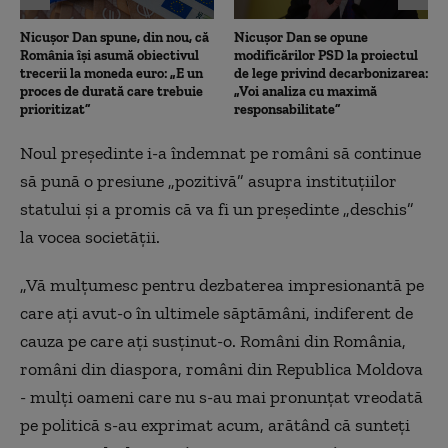
Nicușor Dan spune, din nou, că
Nicușor Dan se opune
România își asumă obiectivul
modificărilor PSD la proiectul
trecerii la moneda euro: „E un
de lege privind decarbonizarea:
proces de durată care trebuie
„Voi analiza cu maximă
prioritizat”
responsabilitate”
Noul președinte i-a îndemnat pe români să continue
să pună o presiune „pozitivă” asupra instituţiilor
statului și a promis că va fi un preşedinte „deschis”
la vocea societăţii.
„Vă mulţumesc pentru dezbaterea impresionantă pe
care aţi avut-o în ultimele săptămâni, indiferent de
cauza pe care aţi susţinut-o. Români din România,
români din diaspora, români din Republica Moldova
- mulţi oameni care nu s-au mai pronunţat vreodată
pe politică s-au exprimat acum, arătând că sunteţi